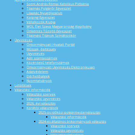
Szent András Római Katolikus Plébánia
Tóalmás Polgárőr Egyesület
Lilaakác Nyugdíjasklub
Kolping Egyesület
Vállalkozók Klubja
WOL Élet Szava Magyarország Alapítvány
Önkéntes Tűzoltó Egyesület
Tóalmási Titánok Színjátszókör
Ügyintézés
Önkormányzati Hivatali Portál
Műszak, építésügy
Ügyintézés
Adó számlaszámok
Közérdekű telefonszámok
Önkormányzati Ügyintézés Elektronikusan
Adatvédelem
Elérhetőségek
Nyomtatványok
Letöltések
Választási információk
Választási szervek
Választási ügyintézés
2026. évi választás
Korábbi választások
2025-ös időközi polgármesterválasztás
Választási információk
2024-es általános önkormányzati választás
Választási szervek
Választás ügyintézés
Választópolgároknak