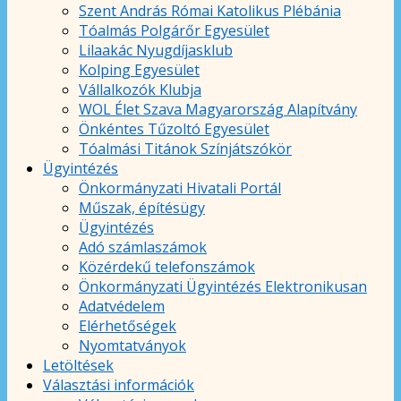
Szent András Római Katolikus Plébánia
Tóalmás Polgárőr Egyesület
Lilaakác Nyugdíjasklub
Kolping Egyesület
Vállalkozók Klubja
WOL Élet Szava Magyarország Alapítvány
Önkéntes Tűzoltó Egyesület
Tóalmási Titánok Színjátszókör
Ügyintézés
Önkormányzati Hivatali Portál
Műszak, építésügy
Ügyintézés
Adó számlaszámok
Közérdekű telefonszámok
Önkormányzati Ügyintézés Elektronikusan
Adatvédelem
Elérhetőségek
Nyomtatványok
Letöltések
Választási információk