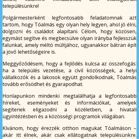
településünkre!
Polgármesterként legfontosabb feladatomnak azt
tartom, hogy Tóalmás egy olyan hely legyen, ahol jó élni,
dolgozni és családot alapítani. Célom, hogy közösen,
egymást segítve és megbecsülve olyan irányba fejlesszük
falunkat, amely méltó múltjához, ugyanakkor bátran épít
a jövő lehetőségeire is.
Meggyőződésem, hogy a fejlődés kulcsa az összefogás:
ha a település vezetése, a civil közösségek, a helyi
vállalkozók és a lakosok együtt gondolkodnak, Tóalmás
tovább erősödhet és gyarapodhat.
Honlapunkon mindenki megtalálhatja a legfontosabb
híreket, eseményeket és információkat, amelyek
segítenek eligazodni a közéletben, a hivatali
ügyintézésben és a közösségi programok világában.
Kívánom, hogy érezzék otthon magukat Tóalmáson –
akár itt élnek, akár csak ellátogatnak településünkre.