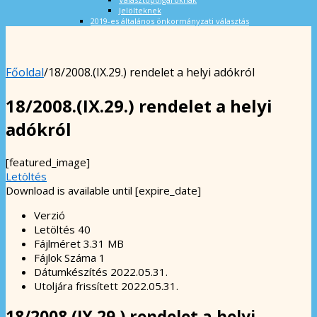
Jelölteknek
2019-es általános önkormányzati választás
Főoldal
/
18/2008.(IX.29.) rendelet a helyi adókról
18/2008.(IX.29.) rendelet a helyi
adókról
[featured_image]
Letöltés
Download is available until [expire_date]
Verzió
Letöltés
40
Fájlméret
3.31 MB
Fájlok Száma
1
Dátumkészítés
2022.05.31.
Utoljára frissített
2022.05.31.
18/2008.(IX.29.) rendelet a helyi