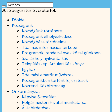
2026 augusztus 6 , csütörtök
Főoldal
Községünk
Községünk története
Községünk elhelyezkedése
Községháza történelme
Tóalmás információs térképe
Programok, rendezvények községünkben
Szálláshely nyilvántartás
Településképi Arculati Kézikönyv
Egyház
Tóalmási amatőr művészek
Községünkben történt fejlesztések
Közrend, Közbiztonság
Önkormányzat
Képviselő-testület
Polgármesteri Hivatal munkatársai
Álláshirdetések