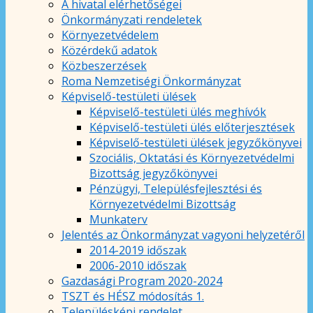
A hivatal elérhetőségei
Önkormányzati rendeletek
Környezetvédelem
Közérdekű adatok
Közbeszerzések
Roma Nemzetiségi Önkormányzat
Képviselő-testületi ülések
Képviselő-testületi ülés meghívók
Képviselő-testületi ülés előterjesztések
Képviselő-testületi ülések jegyzőkönyvei
Szociális, Oktatási és Környezetvédelmi
Bizottság jegyzőkönyvei
Pénzügyi, Településfejlesztési és
Környezetvédelmi Bizottság
Munkaterv
Jelentés az Önkormányzat vagyoni helyzetéről
2014-2019 időszak
2006-2010 időszak
Gazdasági Program 2020-2024
TSZT és HÉSZ módosítás 1.
Településképi rendelet