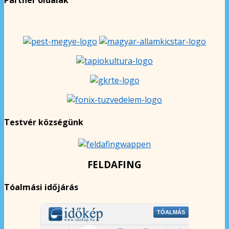
Testvér községünk
FELDAFING
Tóalmási időjárás