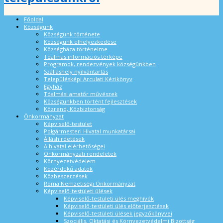
Főoldal
Községünk
Községünk története
Községünk elhelyezkedése
Községháza történelme
Tóalmás információs térképe
Programok, rendezvények községünkben
Szálláshely nyilvántartás
Településképi Arculati Kézikönyv
Egyház
Tóalmási amatőr művészek
Községünkben történt fejlesztések
Közrend, Közbiztonság
Önkormányzat
Képviselő-testület
Polgármesteri Hivatal munkatársai
Álláshirdetések
A hivatal elérhetőségei
Önkormányzati rendeletek
Környezetvédelem
Közérdekű adatok
Közbeszerzések
Roma Nemzetiségi Önkormányzat
Képviselő-testületi ülések
Képviselő-testületi ülés meghívók
Képviselő-testületi ülés előterjesztések
Képviselő-testületi ülések jegyzőkönyvei
Szociális, Oktatási és Környezetvédelmi Bizottság