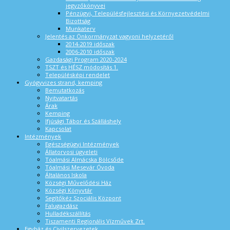
jegyzőkönyvei
Pénzügyi, Településfejlesztési és Környezetvédelmi
Bizottság
Munkaterv
Jelentés az Önkormányzat vagyoni helyzetéről
2014-2019 időszak
2006-2010 időszak
Gazdasági Program 2020-2024
TSZT és HÉSZ módosítás 1.
Településképi rendelet
Gyógyvizes strand, kemping
Bemutatkozás
Nyitvatartás
Árak
Kemping
Ifjúsági Tábor és Szálláshely
Kapcsolat
Intézmények
Egészségügyi Intézmények
Állatorvosi ügyeleti
Tóalmási Almácska Bölcsőde
Tóalmási Mesevár Óvoda
Általános Iskola
Községi Művelődési Ház
Községi Könyvtár
Segítőkéz Szociális Központ
Falugazdász
Hulladékszállítás
Tiszamenti Regionális Vízművek Zrt.
Egyház és Civilszervezetek