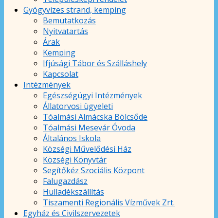
Gyógyvizes strand, kemping
Bemutatkozás
Nyitvatartás
Árak
Kemping
Ifjúsági Tábor és Szálláshely
Kapcsolat
Intézmények
Egészségügyi Intézmények
Állatorvosi ügyeleti
Tóalmási Almácska Bölcsőde
Tóalmási Mesevár Óvoda
Általános Iskola
Községi Művelődési Ház
Községi Könyvtár
Segítőkéz Szociális Központ
Falugazdász
Hulladékszállítás
Tiszamenti Regionális Vízművek Zrt.
Egyház és Civilszervezetek