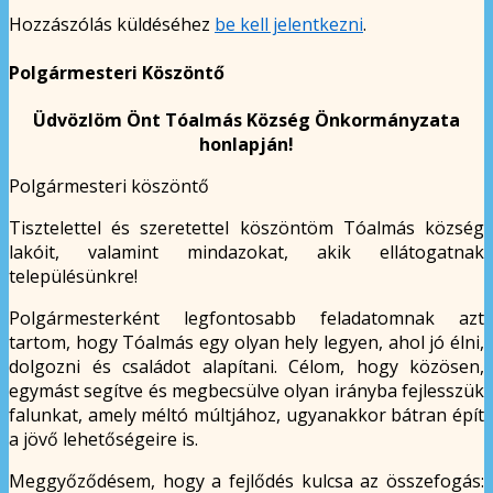
Hozzászólás küldéséhez
be kell jelentkezni
.
Polgármesteri Köszöntő
Üdvözlöm Önt Tóalmás Község Önkormányzata
honlapján!
Polgármesteri köszöntő
Tisztelettel és szeretettel köszöntöm Tóalmás község
lakóit, valamint mindazokat, akik ellátogatnak
településünkre!
Polgármesterként legfontosabb feladatomnak azt
tartom, hogy Tóalmás egy olyan hely legyen, ahol jó élni,
dolgozni és családot alapítani. Célom, hogy közösen,
egymást segítve és megbecsülve olyan irányba fejlesszük
falunkat, amely méltó múltjához, ugyanakkor bátran épít
a jövő lehetőségeire is.
Meggyőződésem, hogy a fejlődés kulcsa az összefogás: