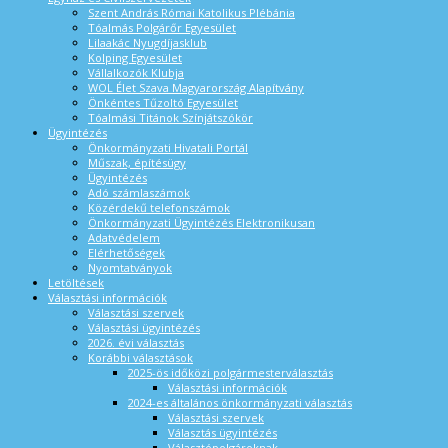
Szent András Római Katolikus Plébánia
Tóalmás Polgárőr Egyesület
Lilaakác Nyugdíjasklub
Kolping Egyesület
Vállalkozók Klubja
WOL Élet Szava Magyarország Alapítvány
Önkéntes Tűzoltó Egyesület
Tóalmási Titánok Színjátszókör
Ügyintézés
Önkormányzati Hivatali Portál
Műszak, építésügy
Ügyintézés
Adó számlaszámok
Közérdekű telefonszámok
Önkormányzati Ügyintézés Elektronikusan
Adatvédelem
Elérhetőségek
Nyomtatványok
Letöltések
Választási információk
Választási szervek
Választási ügyintézés
2026. évi választás
Korábbi választások
2025-ös időközi polgármesterválasztás
Választási információk
2024-es általános önkormányzati választás
Választási szervek
Választás ügyintézés
Választópolgároknak