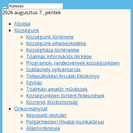
2026 augusztus 7 , péntek
Főoldal
Községünk
Községünk története
Községünk elhelyezkedése
Községháza történelme
Tóalmás információs térképe
Programok, rendezvények községünkben
Szálláshely nyilvántartás
Településképi Arculati Kézikönyv
Egyház
Tóalmási amatőr művészek
Községünkben történt fejlesztések
Közrend, Közbiztonság
Önkormányzat
Képviselő-testület
Polgármesteri Hivatal munkatársai
Álláshirdetések