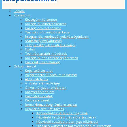
Főoldal
Községünk
Községünk története
Községünk elhelyezkedése
Községháza történelme
Tóalmás információs térképe
Programok, rendezvények községünkben
Szálláshely nyilvántartás
Településképi Arculati Kézikönyv
Egyház
Tóalmási amatőr művészek
Községünkben történt fejlesztések
Közrend, Közbiztonság
Önkormányzat
Képviselő-testület
Polgármesteri Hivatal munkatársai
Álláshirdetések
A hivatal elérhetőségei
Önkormányzati rendeletek
Környezetvédelem
Közérdekű adatok
Közbeszerzések
Roma Nemzetiségi Önkormányzat
Képviselő-testületi ülések
Képviselő-testületi ülés meghívók
Képviselő-testületi ülés előterjesztések
Képviselő-testületi ülések jegyzőkönyvei
Szociális, Oktatási és Környezetvédelmi Bizottság