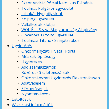
Szent András Római Katolikus Plébánia
Tóalmás Polgárőr Egyesület
Lilaakác Nyugdíjasklub
Kolping Egyesület
Vállalkozók Klubja
WOL Élet Szava Magyarország Alapítvány
Önkéntes Tűzoltó Egyesület
Tóalmási Titánok Színjátszókör
Ügyintézés
Önkormányzati Hivatali Portál
Műszak, építésügy
Ügyintézés
Adó számlaszámok
Közérdekű telefonszámok
Önkormányzati Ügyintézés Elektronikusan
Adatvédelem
Elérhetőségek
Nyomtatványok
Letöltések
Választási információk