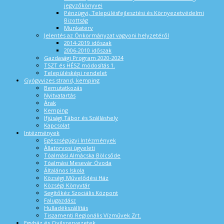
jegyzőkönyvei
Pénzügyi, Településfejlesztési és Környezetvédelmi
Bizottság
Munkaterv
Jelentés az Önkormányzat vagyoni helyzetéről
2014-2019 időszak
2006-2010 időszak
Gazdasági Program 2020-2024
TSZT és HÉSZ módosítás 1.
Településképi rendelet
Gyógyvizes strand, kemping
Bemutatkozás
Nyitvatartás
Árak
Kemping
Ifjúsági Tábor és Szálláshely
Kapcsolat
Intézmények
Egészségügyi Intézmények
Állatorvosi ügyeleti
Tóalmási Almácska Bölcsőde
Tóalmási Mesevár Óvoda
Általános Iskola
Községi Művelődési Ház
Községi Könyvtár
Segítőkéz Szociális Központ
Falugazdász
Hulladékszállítás
Tiszamenti Regionális Vízművek Zrt.
Egyház és Civilszervezetek