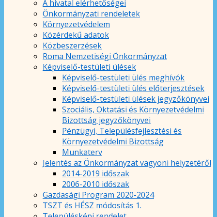
A hivatal elérhetőségei
Önkormányzati rendeletek
Környezetvédelem
Közérdekű adatok
Közbeszerzések
Roma Nemzetiségi Önkormányzat
Képviselő-testületi ülések
Képviselő-testületi ülés meghívók
Képviselő-testületi ülés előterjesztések
Képviselő-testületi ülések jegyzőkönyvei
Szociális, Oktatási és Környezetvédelmi
Bizottság jegyzőkönyvei
Pénzügyi, Településfejlesztési és
Környezetvédelmi Bizottság
Munkaterv
Jelentés az Önkormányzat vagyoni helyzetéről
2014-2019 időszak
2006-2010 időszak
Gazdasági Program 2020-2024
TSZT és HÉSZ módosítás 1.
Településképi rendelet