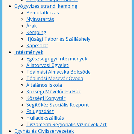
Gyógyvizes strand, kemping
Bemutatkozás
Nyitvatartás
Árak
Kemping
Ifjúsági Tábor és Szálláshely
Kapcsolat
Intézmények
Egészségügyi Intézmények
Állatorvosi ügyeleti
Tóalmási Almácska Bölcsőde
Tóalmási Mesevár Óvoda
Általános Iskola
Községi Művelődési Ház
Községi Könyvtár
Segítőkéz Szociális Központ
Falugazdász
Hulladékszállítás
Tiszamenti Regionális Vízművek Zrt.
Egyház és Civilszervezetek