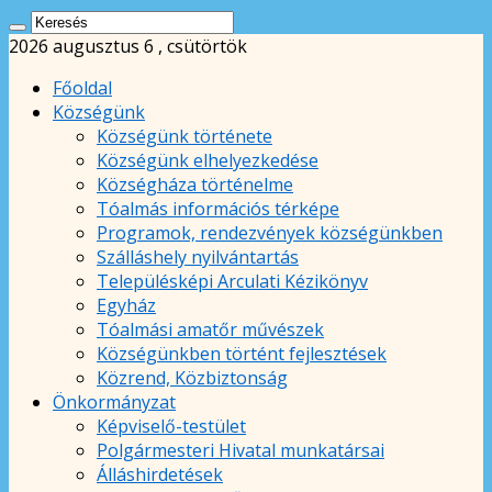
2026 augusztus 6 , csütörtök
Főoldal
Községünk
Községünk története
Községünk elhelyezkedése
Községháza történelme
Tóalmás információs térképe
Programok, rendezvények községünkben
Szálláshely nyilvántartás
Településképi Arculati Kézikönyv
Egyház
Tóalmási amatőr művészek
Községünkben történt fejlesztések
Közrend, Közbiztonság
Önkormányzat
Képviselő-testület
Polgármesteri Hivatal munkatársai
Álláshirdetések