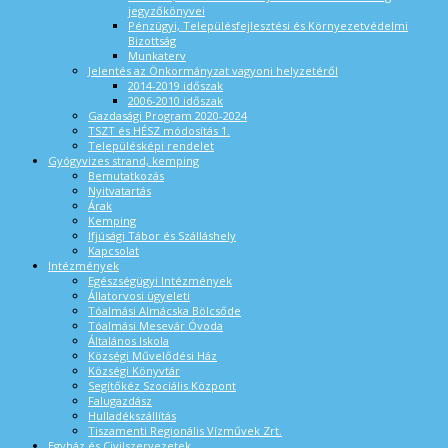
jegyzőkönyvei
Pénzügyi, Településfejlesztési és Környezetvédelmi
Bizottság
Munkaterv
Jelentés az Önkormányzat vagyoni helyzetéről
2014-2019 időszak
2006-2010 időszak
Gazdasági Program 2020-2024
TSZT és HÉSZ módosítás 1.
Településképi rendelet
Gyógyvizes strand, kemping
Bemutatkozás
Nyitvatartás
Árak
Kemping
Ifjúsági Tábor és Szálláshely
Kapcsolat
Intézmények
Egészségügyi Intézmények
Állatorvosi ügyeleti
Tóalmási Almácska Bölcsőde
Tóalmási Mesevár Óvoda
Általános Iskola
Községi Művelődési Ház
Községi Könyvtár
Segítőkéz Szociális Központ
Falugazdász
Hulladékszállítás
Tiszamenti Regionális Vízművek Zrt.
Egyház és Civilszervezetek