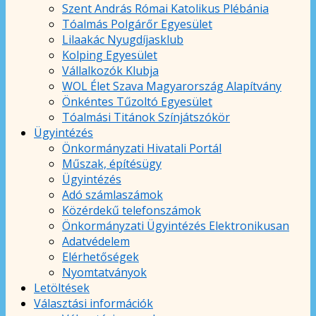
Szent András Római Katolikus Plébánia
Tóalmás Polgárőr Egyesület
Lilaakác Nyugdíjasklub
Kolping Egyesület
Vállalkozók Klubja
WOL Élet Szava Magyarország Alapítvány
Önkéntes Tűzoltó Egyesület
Tóalmási Titánok Színjátszókör
Ügyintézés
Önkormányzati Hivatali Portál
Műszak, építésügy
Ügyintézés
Adó számlaszámok
Közérdekű telefonszámok
Önkormányzati Ügyintézés Elektronikusan
Adatvédelem
Elérhetőségek
Nyomtatványok
Letöltések
Választási információk