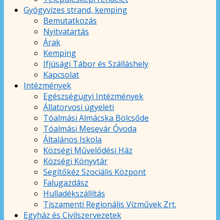
Gyógyvizes strand, kemping
Bemutatkozás
Nyitvatartás
Árak
Kemping
Ifjúsági Tábor és Szálláshely
Kapcsolat
Intézmények
Egészségügyi Intézmények
Állatorvosi ügyeleti
Tóalmási Almácska Bölcsőde
Tóalmási Mesevár Óvoda
Általános Iskola
Községi Művelődési Ház
Községi Könyvtár
Segítőkéz Szociális Központ
Falugazdász
Hulladékszállítás
Tiszamenti Regionális Vízművek Zrt.
Egyház és Civilszervezetek