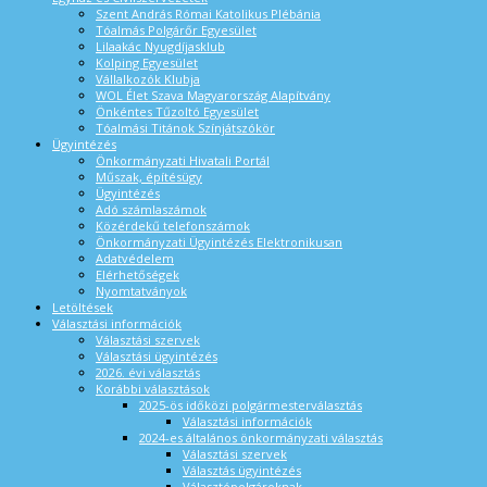
Szent András Római Katolikus Plébánia
Tóalmás Polgárőr Egyesület
Lilaakác Nyugdíjasklub
Kolping Egyesület
Vállalkozók Klubja
WOL Élet Szava Magyarország Alapítvány
Önkéntes Tűzoltó Egyesület
Tóalmási Titánok Színjátszókör
Ügyintézés
Önkormányzati Hivatali Portál
Műszak, építésügy
Ügyintézés
Adó számlaszámok
Közérdekű telefonszámok
Önkormányzati Ügyintézés Elektronikusan
Adatvédelem
Elérhetőségek
Nyomtatványok
Letöltések
Választási információk
Választási szervek
Választási ügyintézés
2026. évi választás
Korábbi választások
2025-ös időközi polgármesterválasztás
Választási információk
2024-es általános önkormányzati választás
Választási szervek
Választás ügyintézés
Választópolgároknak