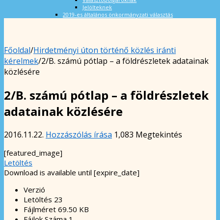
Jelölteknek
2019-es általános önkormányzati választás
Főoldal
/
Hirdetményi úton történő közlés iránti
kérelmek
/
2/B. számú pótlap – a földrészletek adatainak
közlésére
2/B. számú pótlap – a földrészletek
adatainak közlésére
2016.11.22.
Hozzászólás írása
1,083 Megtekintés
[featured_image]
Letöltés
Download is available until [expire_date]
Verzió
Letöltés
23
Fájlméret
69.50 KB
Fájlok Száma
1