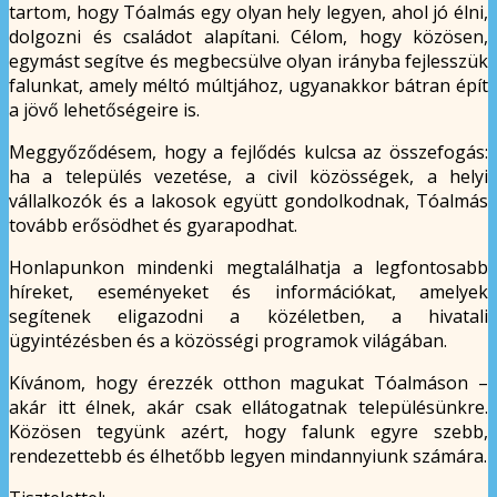
tartom, hogy Tóalmás egy olyan hely legyen, ahol jó élni,
dolgozni és családot alapítani. Célom, hogy közösen,
egymást segítve és megbecsülve olyan irányba fejlesszük
falunkat, amely méltó múltjához, ugyanakkor bátran épít
a jövő lehetőségeire is.
Meggyőződésem, hogy a fejlődés kulcsa az összefogás:
ha a település vezetése, a civil közösségek, a helyi
vállalkozók és a lakosok együtt gondolkodnak, Tóalmás
tovább erősödhet és gyarapodhat.
Honlapunkon mindenki megtalálhatja a legfontosabb
híreket, eseményeket és információkat, amelyek
segítenek eligazodni a közéletben, a hivatali
ügyintézésben és a közösségi programok világában.
Kívánom, hogy érezzék otthon magukat Tóalmáson –
akár itt élnek, akár csak ellátogatnak településünkre.
Közösen tegyünk azért, hogy falunk egyre szebb,
rendezettebb és élhetőbb legyen mindannyiunk számára.