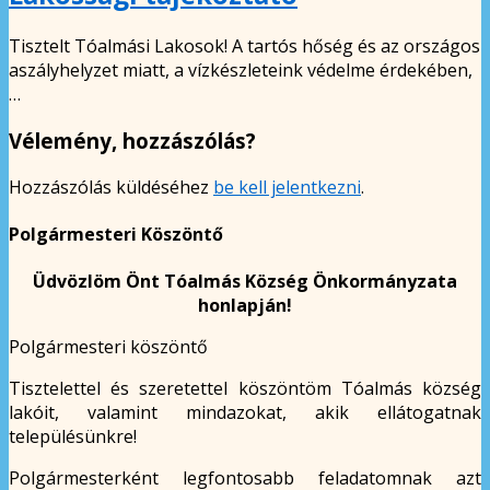
Tisztelt Tóalmási Lakosok! A tartós hőség és az országos
aszályhelyzet miatt, a vízkészleteink védelme érdekében,
…
Vélemény, hozzászólás?
Hozzászólás küldéséhez
be kell jelentkezni
.
Polgármesteri Köszöntő
Üdvözlöm Önt Tóalmás Község Önkormányzata
honlapján!
Polgármesteri köszöntő
Tisztelettel és szeretettel köszöntöm Tóalmás község
lakóit, valamint mindazokat, akik ellátogatnak
településünkre!
Polgármesterként legfontosabb feladatomnak azt