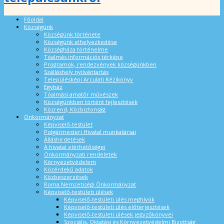
Főoldal
Községünk
Községünk története
Községünk elhelyezkedése
Községháza történelme
Tóalmás információs térképe
Programok, rendezvények községünkben
Szálláshely nyilvántartás
Településképi Arculati Kézikönyv
Egyház
Tóalmási amatőr művészek
Községünkben történt fejlesztések
Közrend, Közbiztonság
Önkormányzat
Képviselő-testület
Polgármesteri Hivatal munkatársai
Álláshirdetések
A hivatal elérhetőségei
Önkormányzati rendeletek
Környezetvédelem
Közérdekű adatok
Közbeszerzések
Roma Nemzetiségi Önkormányzat
Képviselő-testületi ülések
Képviselő-testületi ülés meghívók
Képviselő-testületi ülés előterjesztések
Képviselő-testületi ülések jegyzőkönyvei
Szociális, Oktatási és Környezetvédelmi Bizottság