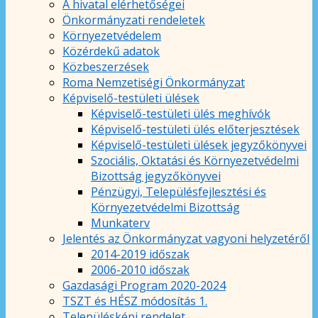
A hivatal elérhetőségei
Önkormányzati rendeletek
Környezetvédelem
Közérdekű adatok
Közbeszerzések
Roma Nemzetiségi Önkormányzat
Képviselő-testületi ülések
Képviselő-testületi ülés meghívók
Képviselő-testületi ülés előterjesztések
Képviselő-testületi ülések jegyzőkönyvei
Szociális, Oktatási és Környezetvédelmi
Bizottság jegyzőkönyvei
Pénzügyi, Településfejlesztési és
Környezetvédelmi Bizottság
Munkaterv
Jelentés az Önkormányzat vagyoni helyzetéről
2014-2019 időszak
2006-2010 időszak
Gazdasági Program 2020-2024
TSZT és HÉSZ módosítás 1.
Településképi rendelet