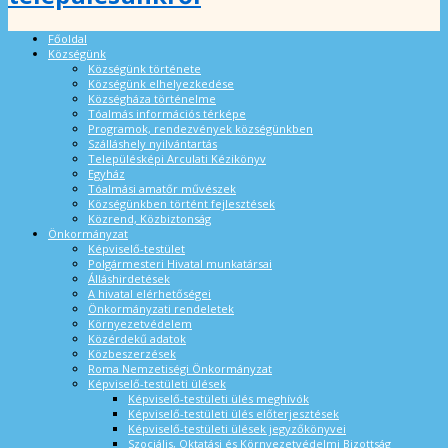
Főoldal
Községünk
Községünk története
Községünk elhelyezkedése
Községháza történelme
Tóalmás információs térképe
Programok, rendezvények községünkben
Szálláshely nyilvántartás
Településképi Arculati Kézikönyv
Egyház
Tóalmási amatőr művészek
Községünkben történt fejlesztések
Közrend, Közbiztonság
Önkormányzat
Képviselő-testület
Polgármesteri Hivatal munkatársai
Álláshirdetések
A hivatal elérhetőségei
Önkormányzati rendeletek
Környezetvédelem
Közérdekű adatok
Közbeszerzések
Roma Nemzetiségi Önkormányzat
Képviselő-testületi ülések
Képviselő-testületi ülés meghívók
Képviselő-testületi ülés előterjesztések
Képviselő-testületi ülések jegyzőkönyvei
Szociális, Oktatási és Környezetvédelmi Bizottság