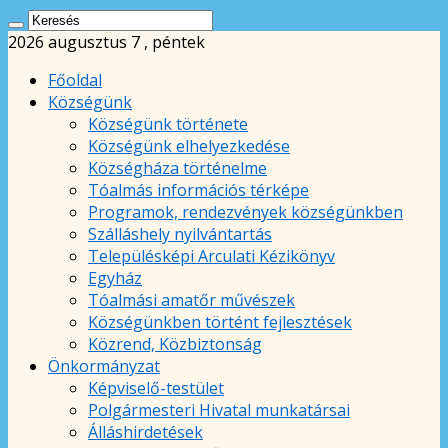
2026 augusztus 7 , péntek
Főoldal
Községünk
Községünk története
Községünk elhelyezkedése
Községháza történelme
Tóalmás információs térképe
Programok, rendezvények községünkben
Szálláshely nyilvántartás
Településképi Arculati Kézikönyv
Egyház
Tóalmási amatőr művészek
Községünkben történt fejlesztések
Közrend, Közbiztonság
Önkormányzat
Képviselő-testület
Polgármesteri Hivatal munkatársai
Álláshirdetések