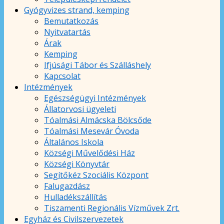
Gyógyvizes strand, kemping
Bemutatkozás
Nyitvatartás
Árak
Kemping
Ifjúsági Tábor és Szálláshely
Kapcsolat
Intézmények
Egészségügyi Intézmények
Állatorvosi ügyeleti
Tóalmási Almácska Bölcsőde
Tóalmási Mesevár Óvoda
Általános Iskola
Községi Művelődési Ház
Községi Könyvtár
Segítőkéz Szociális Központ
Falugazdász
Hulladékszállítás
Tiszamenti Regionális Vízművek Zrt.
Egyház és Civilszervezetek