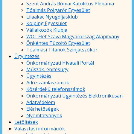
Szent András Római Katolikus Plébánia
Tóalmás Polgárőr Egyesület
Lilaakác Nyugdíjasklub
Kolping Egyesület
Vállalkozók Klubja
WOL Élet Szava Magyarország Alapítvány
Önkéntes Tűzoltó Egyesület
Tóalmási Titánok Színjátszókör
Ügyintézés
Önkormányzati Hivatali Portál
Műszak, építésügy
Ügyintézés
Adó számlaszámok
Közérdekű telefonszámok
Önkormányzati Ügyintézés Elektronikusan
Adatvédelem
Elérhetőségek
Nyomtatványok
Letöltések
Választási információk