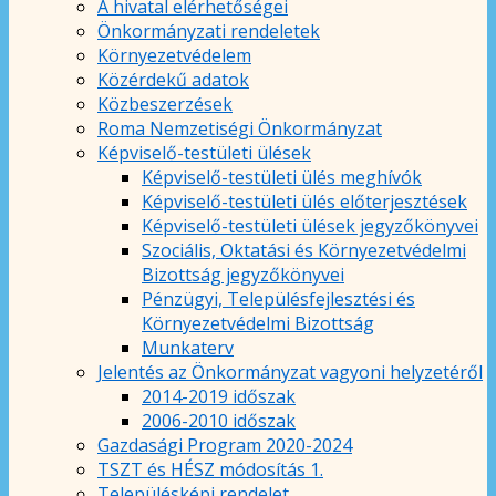
A hivatal elérhetőségei
Önkormányzati rendeletek
Környezetvédelem
Közérdekű adatok
Közbeszerzések
Roma Nemzetiségi Önkormányzat
Képviselő-testületi ülések
Képviselő-testületi ülés meghívók
Képviselő-testületi ülés előterjesztések
Képviselő-testületi ülések jegyzőkönyvei
Szociális, Oktatási és Környezetvédelmi
Bizottság jegyzőkönyvei
Pénzügyi, Településfejlesztési és
Környezetvédelmi Bizottság
Munkaterv
Jelentés az Önkormányzat vagyoni helyzetéről
2014-2019 időszak
2006-2010 időszak
Gazdasági Program 2020-2024
TSZT és HÉSZ módosítás 1.
Településképi rendelet