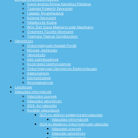
Szent András Római Katolikus Plébánia
Tóalmás Polgárőr Egyesület
Lilaakác Nyugdíjasklub
Kolping Egyesület
Vállalkozók Klubja
WOL Élet Szava Magyarország Alapítvány
Önkéntes Tűzoltó Egyesület
Tóalmási Titánok Színjátszókör
Ügyintézés
Önkormányzati Hivatali Portál
Műszak, építésügy
Ügyintézés
Adó számlaszámok
Közérdekű telefonszámok
Önkormányzati Ügyintézés Elektronikusan
Adatvédelem
Elérhetőségek
Nyomtatványok
Letöltések
Választási információk
Választási szervek
Választási ügyintézés
2026. évi választás
Korábbi választások
2025-ös időközi polgármesterválasztás
Választási információk
2024-es általános önkormányzati választás
Választási szervek
Választás ügyintézés
Választópolgároknak