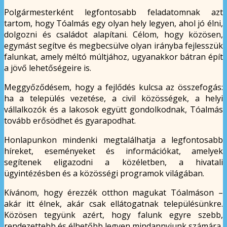
Polgármesterként legfontosabb feladatomnak azt
tartom, hogy Tóalmás egy olyan hely legyen, ahol jó élni,
dolgozni és családot alapítani. Célom, hogy közösen,
egymást segítve és megbecsülve olyan irányba fejlesszük
falunkat, amely méltó múltjához, ugyanakkor bátran épít
a jövő lehetőségeire is.
Meggyőződésem, hogy a fejlődés kulcsa az összefogás:
ha a település vezetése, a civil közösségek, a helyi
vállalkozók és a lakosok együtt gondolkodnak, Tóalmás
tovább erősödhet és gyarapodhat.
Honlapunkon mindenki megtalálhatja a legfontosabb
híreket, eseményeket és információkat, amelyek
segítenek eligazodni a közéletben, a hivatali
ügyintézésben és a közösségi programok világában.
Kívánom, hogy érezzék otthon magukat Tóalmáson –
akár itt élnek, akár csak ellátogatnak településünkre.
Közösen tegyünk azért, hogy falunk egyre szebb,
rendezettebb és élhetőbb legyen mindannyiunk számára.