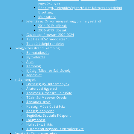
jegyzőkönyvei
Pénzügyi, Településfejlesztési és Környezetvédelmi
Bizottság
Munkaterv
Jelentés az Önkormányzat vagyoni helyzetéről
2014-2019 időszak
2006-2010 időszak
Gazdasági Program 2020-2024
TSZT és HÉSZ módosítás 1.
Településképi rendelet
Gyógyvizes strand, kemping
Bemutatkozás
Nyitvatartás
Árak
Kemping
Ifjúsági Tábor és Szálláshely
Kapcsolat
Intézmények
Egészségügyi Intézmények
Állatorvosi ügyeleti
Tóalmási Almácska Bölcsőde
Tóalmási Mesevár Óvoda
Általános Iskola
Községi Művelődési Ház
Községi Könyvtár
Segítőkéz Szociális Központ
Falugazdász
Hulladékszállítás
Tiszamenti Regionális Vízművek Zrt.
Egyház és Civilszervezetek