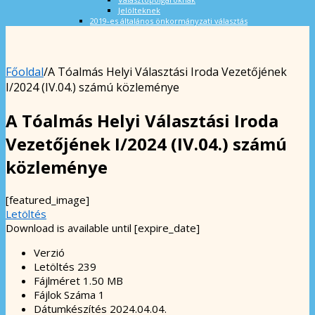
Jelölteknek
2019-es általános önkormányzati választás
Főoldal
/
A Tóalmás Helyi Választási Iroda Vezetőjének
I/2024 (IV.04.) számú közleménye
A Tóalmás Helyi Választási Iroda
Vezetőjének I/2024 (IV.04.) számú
közleménye
[featured_image]
Letöltés
Download is available until [expire_date]
Verzió
Letöltés
239
Fájlméret
1.50 MB
Fájlok Száma
1
Dátumkészítés
2024.04.04.