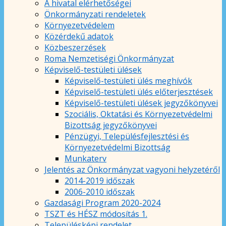
A hivatal elérhetőségei
Önkormányzati rendeletek
Környezetvédelem
Közérdekű adatok
Közbeszerzések
Roma Nemzetiségi Önkormányzat
Képviselő-testületi ülések
Képviselő-testületi ülés meghívók
Képviselő-testületi ülés előterjesztések
Képviselő-testületi ülések jegyzőkönyvei
Szociális, Oktatási és Környezetvédelmi
Bizottság jegyzőkönyvei
Pénzügyi, Településfejlesztési és
Környezetvédelmi Bizottság
Munkaterv
Jelentés az Önkormányzat vagyoni helyzetéről
2014-2019 időszak
2006-2010 időszak
Gazdasági Program 2020-2024
TSZT és HÉSZ módosítás 1.
Településképi rendelet