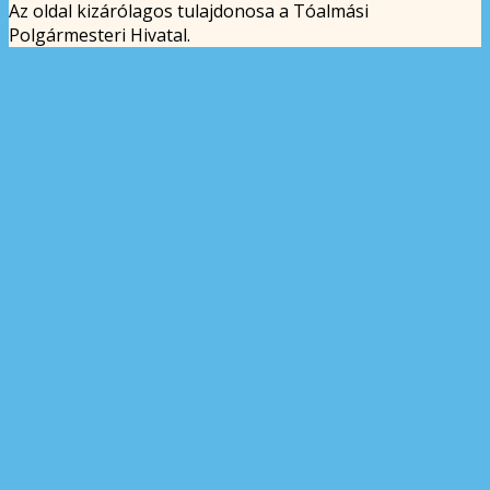
Az oldal kizárólagos tulajdonosa a Tóalmási
Polgármesteri Hivatal.