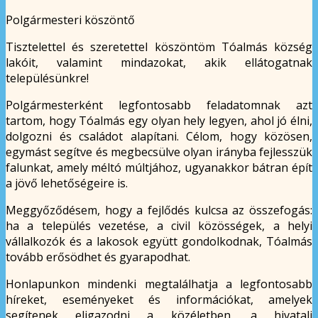
Polgármesteri köszöntő
Tisztelettel és szeretettel köszöntöm Tóalmás község
lakóit, valamint mindazokat, akik ellátogatnak
településünkre!
Polgármesterként legfontosabb feladatomnak azt
tartom, hogy Tóalmás egy olyan hely legyen, ahol jó élni,
dolgozni és családot alapítani. Célom, hogy közösen,
egymást segítve és megbecsülve olyan irányba fejlesszük
falunkat, amely méltó múltjához, ugyanakkor bátran épít
a jövő lehetőségeire is.
Meggyőződésem, hogy a fejlődés kulcsa az összefogás:
ha a település vezetése, a civil közösségek, a helyi
vállalkozók és a lakosok együtt gondolkodnak, Tóalmás
tovább erősödhet és gyarapodhat.
Honlapunkon mindenki megtalálhatja a legfontosabb
híreket, eseményeket és információkat, amelyek
segítenek eligazodni a közéletben, a hivatali