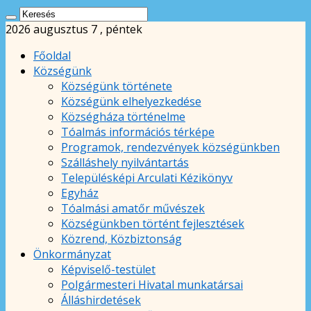
2026 augusztus 7 , péntek
Főoldal
Községünk
Községünk története
Községünk elhelyezkedése
Községháza történelme
Tóalmás információs térképe
Programok, rendezvények községünkben
Szálláshely nyilvántartás
Településképi Arculati Kézikönyv
Egyház
Tóalmási amatőr művészek
Községünkben történt fejlesztések
Közrend, Közbiztonság
Önkormányzat
Képviselő-testület
Polgármesteri Hivatal munkatársai
Álláshirdetések