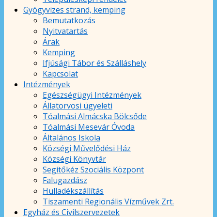
Gyógyvizes strand, kemping
Bemutatkozás
Nyitvatartás
Árak
Kemping
Ifjúsági Tábor és Szálláshely
Kapcsolat
Intézmények
Egészségügyi Intézmények
Állatorvosi ügyeleti
Tóalmási Almácska Bölcsőde
Tóalmási Mesevár Óvoda
Általános Iskola
Községi Művelődési Ház
Községi Könyvtár
Segítőkéz Szociális Központ
Falugazdász
Hulladékszállítás
Tiszamenti Regionális Vízművek Zrt.
Egyház és Civilszervezetek