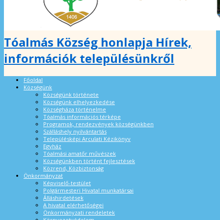
Tóalmás Község honlapja Hírek,
információk településünkről
Főoldal
Községünk
Községünk története
Községünk elhelyezkedése
Községháza történelme
Tóalmás információs térképe
Programok, rendezvények községünkben
Szálláshely nyilvántartás
Településképi Arculati Kézikönyv
Egyház
Tóalmási amatőr művészek
Községünkben történt fejlesztések
Közrend, Közbiztonság
Önkormányzat
Képviselő-testület
Polgármesteri Hivatal munkatársai
Álláshirdetések
A hivatal elérhetőségei
Önkormányzati rendeletek
Környezetvédelem