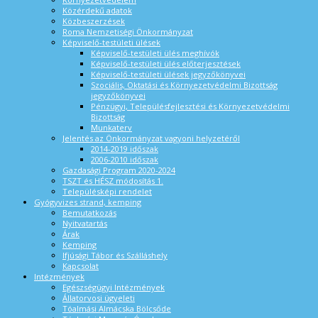
Közérdekű adatok
Közbeszerzések
Roma Nemzetiségi Önkormányzat
Képviselő-testületi ülések
Képviselő-testületi ülés meghívók
Képviselő-testületi ülés előterjesztések
Képviselő-testületi ülések jegyzőkönyvei
Szociális, Oktatási és Környezetvédelmi Bizottság
jegyzőkönyvei
Pénzügyi, Településfejlesztési és Környezetvédelmi
Bizottság
Munkaterv
Jelentés az Önkormányzat vagyoni helyzetéről
2014-2019 időszak
2006-2010 időszak
Gazdasági Program 2020-2024
TSZT és HÉSZ módosítás 1.
Településképi rendelet
Gyógyvizes strand, kemping
Bemutatkozás
Nyitvatartás
Árak
Kemping
Ifjúsági Tábor és Szálláshely
Kapcsolat
Intézmények
Egészségügyi Intézmények
Állatorvosi ügyeleti
Tóalmási Almácska Bölcsőde