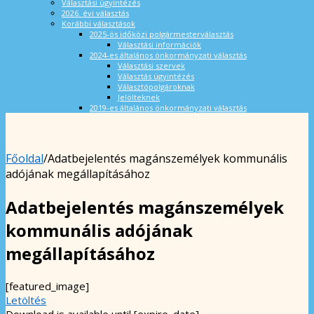
Választási ügyintézés
2026. évi választás
Korábbi választások
2025-ös időközi polgármesterválasztás
Választási információk
2024-es általános önkormányzati választás
Választási szervek
Választás ügyintézés
Választópolgároknak
Jelölteknek
2019-es általános önkormányzati választás
Főoldal
/
Adatbejelentés magánszemélyek kommunális
adójának megállapításához
Adatbejelentés magánszemélyek
kommunális adójának
megállapításához
[featured_image]
Letöltés
Download is available until [expire_date]