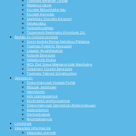
Tóalmási Mesevár Óvoda
Általános Iskola
Községi Művelődési Ház
Községi Könyvtár
Segítőkéz Szociális Központ
Falugazdász
Hulladékszállítás
Tiszamenti Regionális Vízművek Zrt.
Egyház és Civilszervezetek
Szent András Római Katolikus Plébánia
Tóalmás Polgárőr Egyesület
Lilaakác Nyugdíjasklub
Kolping Egyesület
Vállalkozók Klubja
WOL Élet Szava Magyarország Alapítvány
Önkéntes Tűzoltó Egyesület
Tóalmási Titánok Színjátszókör
Ügyintézés
Önkormányzati Hivatali Portál
Műszak, építésügy
Ügyintézés
Adó számlaszámok
Közérdekű telefonszámok
Önkormányzati Ügyintézés Elektronikusan
Adatvédelem
Elérhetőségek
Nyomtatványok
Letöltések
Választási információk
Választási szervek