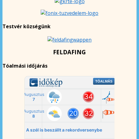
Testvér községünk
FELDAFING
Tóalmási időjárás