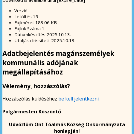
Verzió
Letöltés
19
Fájlméret
183.06 KB
Fájlok Száma
1
Dátumkészítés
2025.10.13.
Utoljára frissített
2025.10.13.
Adatbejelentés magánszemélyek
kommunális adójának
megállapításához
Vélemény, hozzászólás?
Hozzászólás küldéséhez
be kell jelentkezni
.
Polgármesteri Köszöntő
Üdvözlöm Önt Tóalmás Község Önkormányzata
honlapján!