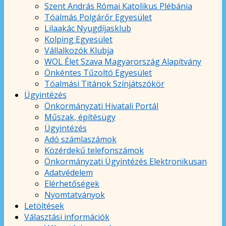
Szent András Római Katolikus Plébánia
Tóalmás Polgárőr Egyesület
Lilaakác Nyugdíjasklub
Kolping Egyesület
Vállalkozók Klubja
WOL Élet Szava Magyarország Alapítvány
Önkéntes Tűzoltó Egyesület
Tóalmási Titánok Színjátszókör
Ügyintézés
Önkormányzati Hivatali Portál
Műszak, építésügy
Ügyintézés
Adó számlaszámok
Közérdekű telefonszámok
Önkormányzati Ügyintézés Elektronikusan
Adatvédelem
Elérhetőségek
Nyomtatványok
Letöltések
Választási információk