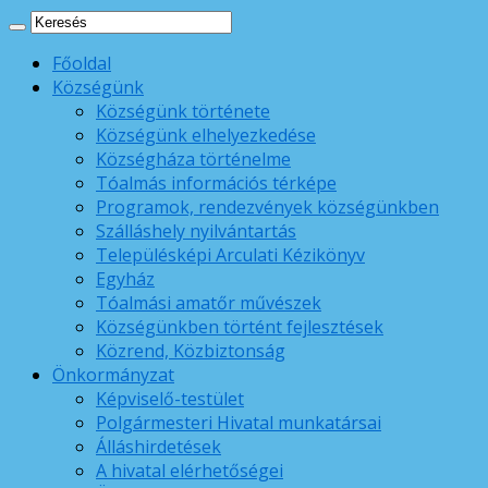
Főoldal
Községünk
Községünk története
Községünk elhelyezkedése
Községháza történelme
Tóalmás információs térképe
Programok, rendezvények községünkben
Szálláshely nyilvántartás
Településképi Arculati Kézikönyv
Egyház
Tóalmási amatőr művészek
Községünkben történt fejlesztések
Közrend, Közbiztonság
Önkormányzat
Képviselő-testület
Polgármesteri Hivatal munkatársai
Álláshirdetések
A hivatal elérhetőségei