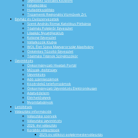
Segítőkéz Szociális Központ
Falugazdász
Hulladékszállítás
Tiszamenti Regionális Vízművek Zrt.
Egyház és Civilszervezetek
Szent András Római Katolikus Plébánia
Tóalmás Polgárőr Egyesület
Lilaakác Nyugdíjasklub
Kolping Egyesület
Vállalkozók Klubja
WOL Élet Szava Magyarország Alapítvány
Önkéntes Tűzoltó Egyesület
Tóalmási Titánok Színjátszókör
Ügyintézés
Önkormányzati Hivatali Portál
Műszak, építésügy
Ügyintézés
Adó számlaszámok
Közérdekű telefonszámok
Önkormányzati Ügyintézés Elektronikusan
Adatvédelem
Elérhetőségek
Nyomtatványok
Letöltések
Választási információk
Választási szervek
Választási ügyintézés
2026. évi választás
Korábbi választások
2025-ös időközi polgármesterválasztás