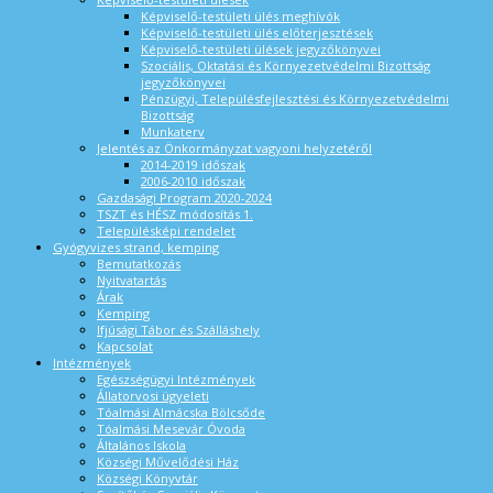
Képviselő-testületi ülés meghívók
Képviselő-testületi ülés előterjesztések
Képviselő-testületi ülések jegyzőkönyvei
Szociális, Oktatási és Környezetvédelmi Bizottság
jegyzőkönyvei
Pénzügyi, Településfejlesztési és Környezetvédelmi
Bizottság
Munkaterv
Jelentés az Önkormányzat vagyoni helyzetéről
2014-2019 időszak
2006-2010 időszak
Gazdasági Program 2020-2024
TSZT és HÉSZ módosítás 1.
Településképi rendelet
Gyógyvizes strand, kemping
Bemutatkozás
Nyitvatartás
Árak
Kemping
Ifjúsági Tábor és Szálláshely
Kapcsolat
Intézmények
Egészségügyi Intézmények
Állatorvosi ügyeleti
Tóalmási Almácska Bölcsőde
Tóalmási Mesevár Óvoda
Általános Iskola
Községi Művelődési Ház
Községi Könyvtár