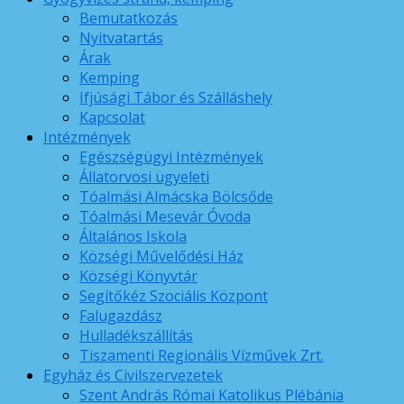
Bemutatkozás
Nyitvatartás
Árak
Kemping
Ifjúsági Tábor és Szálláshely
Kapcsolat
Intézmények
Egészségügyi Intézmények
Állatorvosi ügyeleti
Tóalmási Almácska Bölcsőde
Tóalmási Mesevár Óvoda
Általános Iskola
Községi Művelődési Ház
Községi Könyvtár
Segítőkéz Szociális Központ
Falugazdász
Hulladékszállítás
Tiszamenti Regionális Vízművek Zrt.
Egyház és Civilszervezetek
Szent András Római Katolikus Plébánia