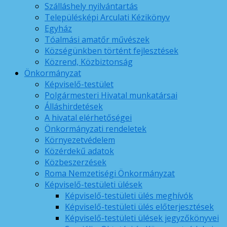
Szálláshely nyilvántartás
Településképi Arculati Kézikönyv
Egyház
Tóalmási amatőr művészek
Községünkben történt fejlesztések
Közrend, Közbiztonság
Önkormányzat
Képviselő-testület
Polgármesteri Hivatal munkatársai
Álláshirdetések
A hivatal elérhetőségei
Önkormányzati rendeletek
Környezetvédelem
Közérdekű adatok
Közbeszerzések
Roma Nemzetiségi Önkormányzat
Képviselő-testületi ülések
Képviselő-testületi ülés meghívók
Képviselő-testületi ülés előterjesztések
Képviselő-testületi ülések jegyzőkönyvei