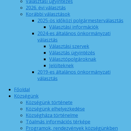
Választási ügyintézés
2026. évi választás
Korábbi választások
2025-ös időközi polgármesterválasztás
Választási információk
2024-es általános önkormányzati
választás
Választási szervek
Választás ügyintézés
Választópolgároknak
Jelölteknek
2019-es általános önkormányzati
választás
Főoldal
Községünk
Községünk története
Községünk elhelyezkedése
Községháza történelme
Tóalmás információs térképe
Programok, rendezvények községünkben