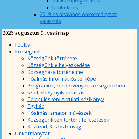
Választópolgároknak
Jelölteknek
2019-es általános önkormányzati
választás
2026 augusztus 9 , vasárnap
Főoldal
Községünk
Községünk története
Községünk elhelyezkedése
Községháza történelme
Tóalmás információs térképe
Programok, rendezvények községünkben
Szálláshely nyilvántartás
Településképi Arculati Kézikönyv
Egyház
Tóalmási amatőr művészek
Községünkben történt fejlesztések
Közrend, Közbiztonság
Önkormányzat