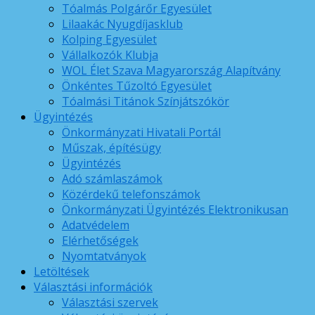
Tóalmás Polgárőr Egyesület
Lilaakác Nyugdíjasklub
Kolping Egyesület
Vállalkozók Klubja
WOL Élet Szava Magyarország Alapítvány
Önkéntes Tűzoltó Egyesület
Tóalmási Titánok Színjátszókör
Ügyintézés
Önkormányzati Hivatali Portál
Műszak, építésügy
Ügyintézés
Adó számlaszámok
Közérdekű telefonszámok
Önkormányzati Ügyintézés Elektronikusan
Adatvédelem
Elérhetőségek
Nyomtatványok
Letöltések
Választási információk
Választási szervek