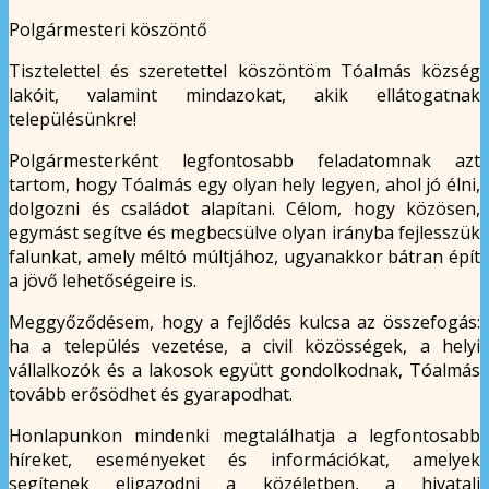
Polgármesteri köszöntő
Tisztelettel és szeretettel köszöntöm Tóalmás község
lakóit, valamint mindazokat, akik ellátogatnak
településünkre!
Polgármesterként legfontosabb feladatomnak azt
tartom, hogy Tóalmás egy olyan hely legyen, ahol jó élni,
dolgozni és családot alapítani. Célom, hogy közösen,
egymást segítve és megbecsülve olyan irányba fejlesszük
falunkat, amely méltó múltjához, ugyanakkor bátran épít
a jövő lehetőségeire is.
Meggyőződésem, hogy a fejlődés kulcsa az összefogás:
ha a település vezetése, a civil közösségek, a helyi
vállalkozók és a lakosok együtt gondolkodnak, Tóalmás
tovább erősödhet és gyarapodhat.
Honlapunkon mindenki megtalálhatja a legfontosabb
híreket, eseményeket és információkat, amelyek
segítenek eligazodni a közéletben, a hivatali