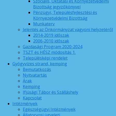
Szociális, Oktatási és Környezetvédelmi
Bizottság jegyzőkönyvei
Pénzügyi, Településfejlesztési és
Környezetvédelmi Bizottság
Munkaterv
Jelentés az Önkormányzat vagyoni helyzetéről
2014-2019 időszak
2006-2010 időszak
Gazdasági Program 2020-2024
TSZT és HÉSZ módosítás 1.
Településképi rendelet
Gyógyvizes strand, kemping
Bemutatkozás
Nyitvatartás
Árak
Kemping
Ifjúsági Tábor és Szálláshely
Kapcsolat
Intézmények
Egészségügyi Intézmények
Állatorvosi ügyeleti