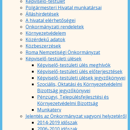
Képviselő-testület
Polgármesteri Hivatal munkatársai
Álláshirdetések
A hivatal elérhetőségei
Önkormányzati rendeletek
Környezetvédelem
Közérdekű adatok
Közbeszerzések
Roma Nemzetiségi Önkormányzat
Képviselő-testületi ülések
Képviselő-testületi ülés meghívók
Képviselő-testületi ülés előterjesztések
Képviselő-testületi ülések jegyzőkönyvei
Szociális, Oktatási és Környezetvédelmi
Bizottság jegyzőkönyvei
Pénzügyi, Településfejlesztési és
Környezetvédelmi Bizottság
Munkaterv
Jelentés az Önkormányzat vagyoni helyzetéről
2014-2019 időszak
2006-2010 időszak