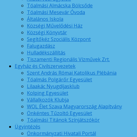
Tóalmási Almácska Bölcsőde
Tóalmási Mesevár Óvoda
Általános Iskola
Községi Művelődési Ház
Községi Könyvtár
Segítőkéz Szociális Központ
Falugazdász
Hulladékszállítás
Tiszamenti Regionális Vízművek Zrt.
Egyház és Civilszervezetek
Szent András Római Katolikus Plébánia
Tóalmás Polgárőr Egyesület
Lilaakác Nyugdíjasklub
Kolping Egyesület
Vállalkozók Klubja
WOL Élet Szava Magyarország Alapítvány
Önkéntes Tűzoltó Egyesület
Tóalmási Titánok Színjátszókör
Ügyintézés
Önkormányzati Hivatali Portál