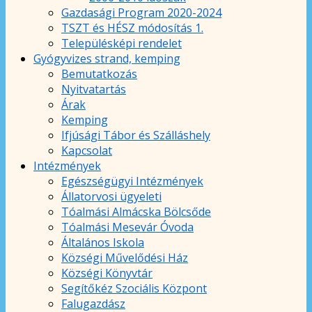
Gazdasági Program 2020-2024
TSZT és HÉSZ módosítás 1.
Településképi rendelet
Gyógyvizes strand, kemping
Bemutatkozás
Nyitvatartás
Árak
Kemping
Ifjúsági Tábor és Szálláshely
Kapcsolat
Intézmények
Egészségügyi Intézmények
Állatorvosi ügyeleti
Tóalmási Almácska Bölcsőde
Tóalmási Mesevár Óvoda
Általános Iskola
Községi Művelődési Ház
Községi Könyvtár
Segítőkéz Szociális Központ
Falugazdász