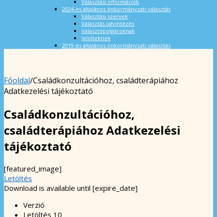
Választási információk
2024-es általános önkormányzati választás
Választási szervek
Választás ügyintézés
Választópolgároknak
Jelölteknek
2019-es általános önkormányzati választás
Főoldal
/
Családkonzultációhoz, családterápiához
Adatkezelési tájékoztató
Családkonzultációhoz,
családterápiához Adatkezelési
tájékoztató
[featured_image]
Letöltés
Download is available until [expire_date]
Verzió
Letöltés
10