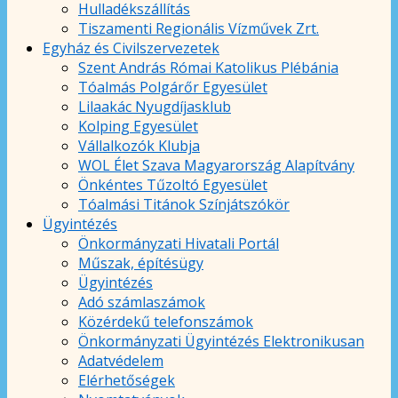
Hulladékszállítás
Tiszamenti Regionális Vízművek Zrt.
Egyház és Civilszervezetek
Szent András Római Katolikus Plébánia
Tóalmás Polgárőr Egyesület
Lilaakác Nyugdíjasklub
Kolping Egyesület
Vállalkozók Klubja
WOL Élet Szava Magyarország Alapítvány
Önkéntes Tűzoltó Egyesület
Tóalmási Titánok Színjátszókör
Ügyintézés
Önkormányzati Hivatali Portál
Műszak, építésügy
Ügyintézés
Adó számlaszámok
Közérdekű telefonszámok
Önkormányzati Ügyintézés Elektronikusan
Adatvédelem
Elérhetőségek