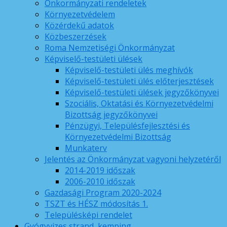
Önkormányzati rendeletek
Környezetvédelem
Közérdekű adatok
Közbeszerzések
Roma Nemzetiségi Önkormányzat
Képviselő-testületi ülések
Képviselő-testületi ülés meghívók
Képviselő-testületi ülés előterjesztések
Képviselő-testületi ülések jegyzőkönyvei
Szociális, Oktatási és Környezetvédelmi
Bizottság jegyzőkönyvei
Pénzügyi, Településfejlesztési és
Környezetvédelmi Bizottság
Munkaterv
Jelentés az Önkormányzat vagyoni helyzetéről
2014-2019 időszak
2006-2010 időszak
Gazdasági Program 2020-2024
TSZT és HÉSZ módosítás 1.
Településképi rendelet
Gyógyvizes strand, kemping