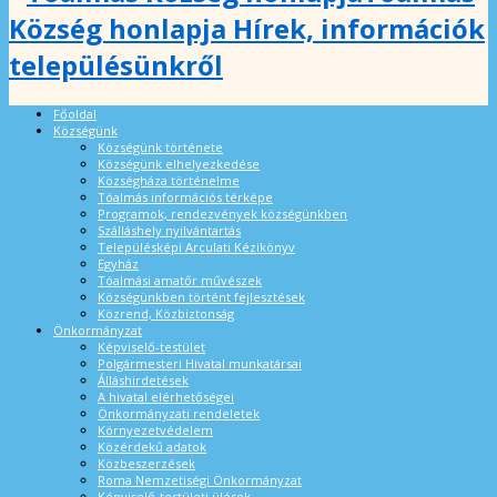
Község honlapja Hírek, információk
településünkről
Főoldal
Községünk
Községünk története
Községünk elhelyezkedése
Községháza történelme
Tóalmás információs térképe
Programok, rendezvények községünkben
Szálláshely nyilvántartás
Településképi Arculati Kézikönyv
Egyház
Tóalmási amatőr művészek
Községünkben történt fejlesztések
Közrend, Közbiztonság
Önkormányzat
Képviselő-testület
Polgármesteri Hivatal munkatársai
Álláshirdetések
A hivatal elérhetőségei
Önkormányzati rendeletek
Környezetvédelem
Közérdekű adatok
Közbeszerzések
Roma Nemzetiségi Önkormányzat
Képviselő-testületi ülések