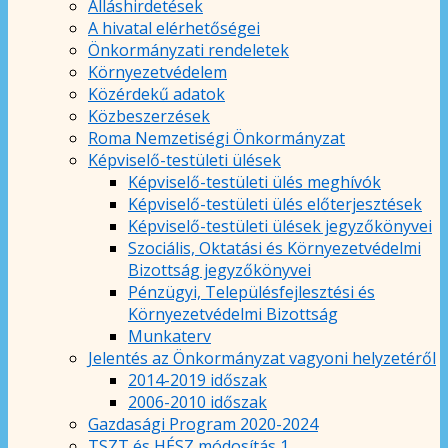
Álláshirdetések
A hivatal elérhetőségei
Önkormányzati rendeletek
Környezetvédelem
Közérdekű adatok
Közbeszerzések
Roma Nemzetiségi Önkormányzat
Képviselő-testületi ülések
Képviselő-testületi ülés meghívók
Képviselő-testületi ülés előterjesztések
Képviselő-testületi ülések jegyzőkönyvei
Szociális, Oktatási és Környezetvédelmi
Bizottság jegyzőkönyvei
Pénzügyi, Településfejlesztési és
Környezetvédelmi Bizottság
Munkaterv
Jelentés az Önkormányzat vagyoni helyzetéről
2014-2019 időszak
2006-2010 időszak
Gazdasági Program 2020-2024
TSZT és HÉSZ módosítás 1.