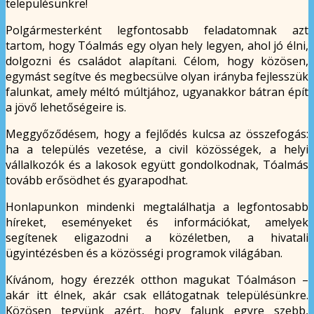
településünkre!
Polgármesterként legfontosabb feladatomnak azt
tartom, hogy Tóalmás egy olyan hely legyen, ahol jó élni,
dolgozni és családot alapítani. Célom, hogy közösen,
egymást segítve és megbecsülve olyan irányba fejlesszük
falunkat, amely méltó múltjához, ugyanakkor bátran épít
a jövő lehetőségeire is.
Meggyőződésem, hogy a fejlődés kulcsa az összefogás:
ha a település vezetése, a civil közösségek, a helyi
vállalkozók és a lakosok együtt gondolkodnak, Tóalmás
tovább erősödhet és gyarapodhat.
Honlapunkon mindenki megtalálhatja a legfontosabb
híreket, eseményeket és információkat, amelyek
segítenek eligazodni a közéletben, a hivatali
ügyintézésben és a közösségi programok világában.
Kívánom, hogy érezzék otthon magukat Tóalmáson –
akár itt élnek, akár csak ellátogatnak településünkre.
Közösen tegyünk azért, hogy falunk egyre szebb,