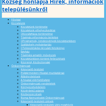
Község honlapja Hírek, információk
településünkről
Főoldal
Községünk
Községünk története
Községünk elhelyezkedése
Községháza történelme
Tóalmás információs térképe
Programok, rendezvények községünkben
Szálláshely nyilvántartás
Településképi Arculati Kézikönyv
Egyház
Tóalmási amatőr művészek
Községünkben történt fejlesztések
Közrend, Közbiztonság
Önkormányzat
Képviselő-testület
Polgármesteri Hivatal munkatársai
Álláshirdetések
A hivatal elérhetőségei
Önkormányzati rendeletek
Környezetvédelem
Közérdekű adatok
Közbeszerzések
Roma Nemzetiségi Önkormányzat
Képviselő-testületi ülések
Képviselő-testületi ülés meghívók