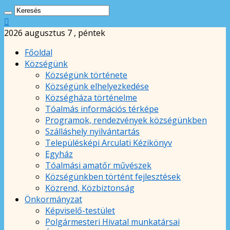
2026 augusztus 7 , péntek
Főoldal
Községünk
Községünk története
Községünk elhelyezkedése
Községháza történelme
Tóalmás információs térképe
Programok, rendezvények községünkben
Szálláshely nyilvántartás
Településképi Arculati Kézikönyv
Egyház
Tóalmási amatőr művészek
Községünkben történt fejlesztések
Közrend, Közbiztonság
Önkormányzat
Képviselő-testület
Polgármesteri Hivatal munkatársai