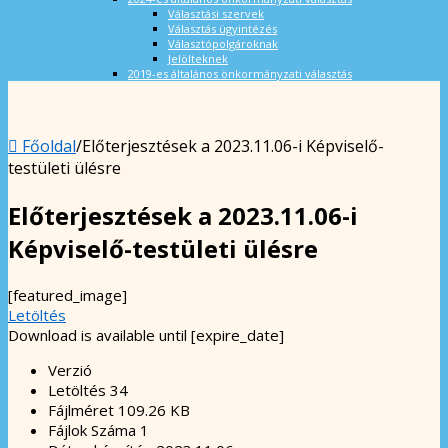
Választási szervek
Választás ügyintézés
Választópolgároknak
Jelölteknek
2019-es általános önkormányzati választás
Főoldal
/
Előterjesztések a 2023.11.06-i Képviselő-
testületi ülésre
Előterjesztések a 2023.11.06-i
Képviselő-testületi ülésre
[featured_image]
Letöltés
Download is available until [expire_date]
Verzió
Letöltés
34
Fájlméret
109.26 KB
Fájlok Száma
1