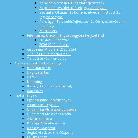
Képviselő-testületi ülés előterjesztések
Képviselő-testületi ülések jegyzőkönyvei
Szociális, Oktatási és Környezetvédelmi Bizottság
jegyzőkönyvei
Pénzügyi, Településfejlesztési és Környezetvédelmi
Bizottság
Munkaterv
Jelentés az Önkormányzat vagyoni helyzetéről
2014-2019 időszak
2006-2010 időszak
Gazdasági Program 2020-2024
TSZT és HÉSZ módosítás 1.
Településképi rendelet
Gyógyvizes strand, kemping
Bemutatkozás
Nyitvatartás
Árak
Kemping
Ifjúsági Tábor és Szálláshely
Kapcsolat
Intézmények
Egészségügyi Intézmények
Állatorvosi ügyeleti
Tóalmási Almácska Bölcsőde
Tóalmási Mesevár Óvoda
Általános Iskola
Községi Művelődési Ház
Községi Könyvtár
Segítőkéz Szociális Központ
Falugazdász