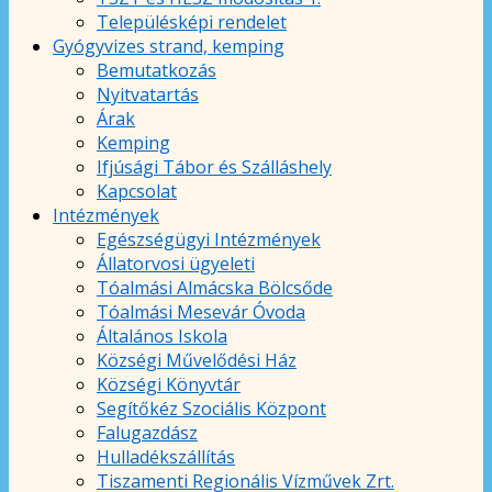
Településképi rendelet
Gyógyvizes strand, kemping
Bemutatkozás
Nyitvatartás
Árak
Kemping
Ifjúsági Tábor és Szálláshely
Kapcsolat
Intézmények
Egészségügyi Intézmények
Állatorvosi ügyeleti
Tóalmási Almácska Bölcsőde
Tóalmási Mesevár Óvoda
Általános Iskola
Községi Művelődési Ház
Községi Könyvtár
Segítőkéz Szociális Központ
Falugazdász
Hulladékszállítás
Tiszamenti Regionális Vízművek Zrt.