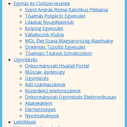
Egyház és Civilszervezetek
Szent András Római Katolikus Plébánia
Tóalmás Polgárőr Egyesület
Lilaakác Nyugdíjasklub
Kolping Egyesület
Vállalkozók Klubja
WOL Élet Szava Magyarország Alapítvány
Önkéntes Tűzoltó Egyesület
Tóalmási Titánok Színjátszókör
Ügyintézés
Önkormányzati Hivatali Portál
Műszak, építésügy
Ügyintézés
Adó számlaszámok
Közérdekű telefonszámok
Önkormányzati Ügyintézés Elektronikusan
Adatvédelem
Elérhetőségek
Nyomtatványok
Letöltések