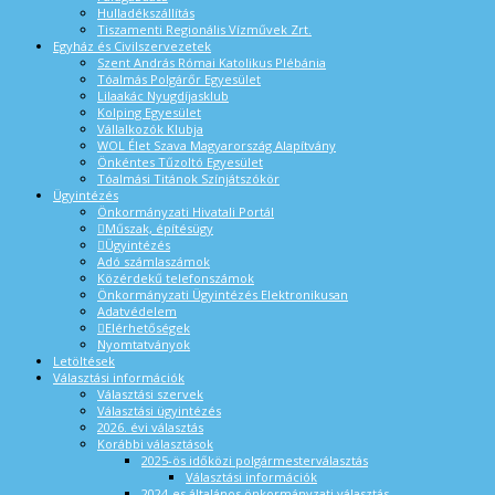
Hulladékszállítás
Tiszamenti Regionális Vízművek Zrt.
Egyház és Civilszervezetek
Szent András Római Katolikus Plébánia
Tóalmás Polgárőr Egyesület
Lilaakác Nyugdíjasklub
Kolping Egyesület
Vállalkozók Klubja
WOL Élet Szava Magyarország Alapítvány
Önkéntes Tűzoltó Egyesület
Tóalmási Titánok Színjátszókör
Ügyintézés
Önkormányzati Hivatali Portál
Műszak, építésügy
Ügyintézés
Adó számlaszámok
Közérdekű telefonszámok
Önkormányzati Ügyintézés Elektronikusan
Adatvédelem
Elérhetőségek
Nyomtatványok
Letöltések
Választási információk
Választási szervek
Választási ügyintézés
2026. évi választás
Korábbi választások
2025-ös időközi polgármesterválasztás
Választási információk
2024-es általános önkormányzati választás