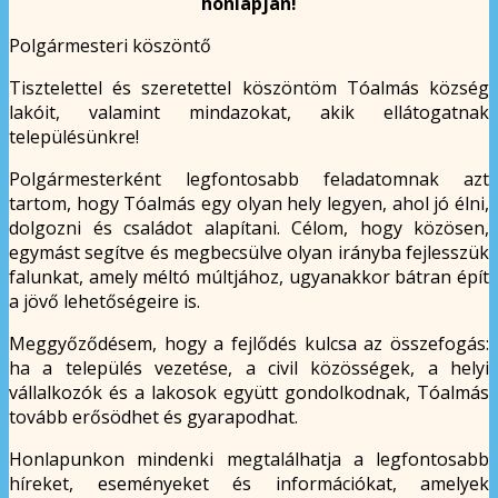
honlapján!
Polgármesteri köszöntő
Tisztelettel és szeretettel köszöntöm Tóalmás község
lakóit, valamint mindazokat, akik ellátogatnak
településünkre!
Polgármesterként legfontosabb feladatomnak azt
tartom, hogy Tóalmás egy olyan hely legyen, ahol jó élni,
dolgozni és családot alapítani. Célom, hogy közösen,
egymást segítve és megbecsülve olyan irányba fejlesszük
falunkat, amely méltó múltjához, ugyanakkor bátran épít
a jövő lehetőségeire is.
Meggyőződésem, hogy a fejlődés kulcsa az összefogás:
ha a település vezetése, a civil közösségek, a helyi
vállalkozók és a lakosok együtt gondolkodnak, Tóalmás
tovább erősödhet és gyarapodhat.
Honlapunkon mindenki megtalálhatja a legfontosabb
híreket, eseményeket és információkat, amelyek