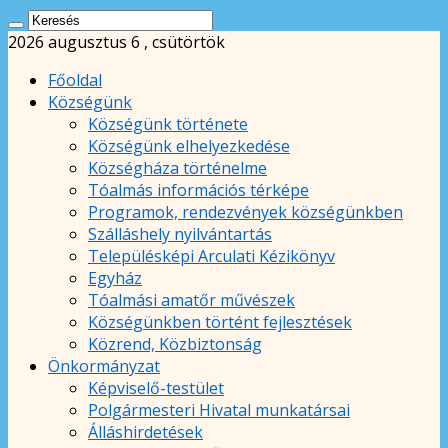
2026 augusztus 6 , csütörtök
Főoldal
Községünk
Községünk története
Községünk elhelyezkedése
Községháza történelme
Tóalmás információs térképe
Programok, rendezvények községünkben
Szálláshely nyilvántartás
Településképi Arculati Kézikönyv
Egyház
Tóalmási amatőr művészek
Községünkben történt fejlesztések
Közrend, Közbiztonság
Önkormányzat
Képviselő-testület
Polgármesteri Hivatal munkatársai
Álláshirdetések