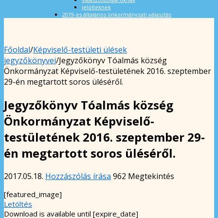
Jelölteknek
2019-es általános önkormányzati választás
Főoldal
/
Képviselő-testületi ülések
jegyzőkönyvei
/
Jegyzőkönyv Tóalmás község
Önkormányzat Képviselő-testületének 2016. szeptember
29-én megtartott soros üléséről.
Jegyzőkönyv Tóalmás község
Önkormányzat Képviselő-
testületének 2016. szeptember 29-
én megtartott soros üléséről.
2017.05.18.
Hozzászólás írása
962 Megtekintés
[featured_image]
Letöltés
Download is available until [expire_date]