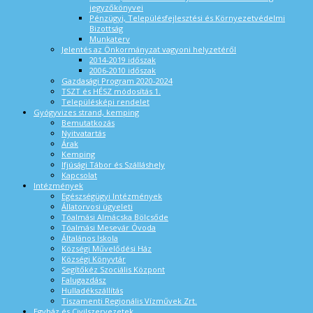
jegyzőkönyvei
Pénzügyi, Településfejlesztési és Környezetvédelmi
Bizottság
Munkaterv
Jelentés az Önkormányzat vagyoni helyzetéről
2014-2019 időszak
2006-2010 időszak
Gazdasági Program 2020-2024
TSZT és HÉSZ módosítás 1.
Településképi rendelet
Gyógyvizes strand, kemping
Bemutatkozás
Nyitvatartás
Árak
Kemping
Ifjúsági Tábor és Szálláshely
Kapcsolat
Intézmények
Egészségügyi Intézmények
Állatorvosi ügyeleti
Tóalmási Almácska Bölcsőde
Tóalmási Mesevár Óvoda
Általános Iskola
Községi Művelődési Ház
Községi Könyvtár
Segítőkéz Szociális Központ
Falugazdász
Hulladékszállítás
Tiszamenti Regionális Vízművek Zrt.
Egyház és Civilszervezetek