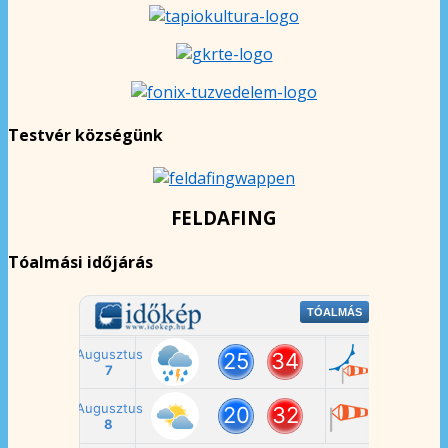
Testvér községünk
FELDAFING
Tóalmási időjárás