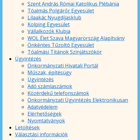
Szent András Római Katolikus Plébánia
Tóalmás Polgárőr Egyesület
Lilaakác Nyugdíjasklub
Kolping Egyesület
Vállalkozók Klubja
WOL Élet Szava Magyarország Alapítvány
Önkéntes Tűzoltó Egyesület
Tóalmási Titánok Színjátszókör
Ügyintézés
Önkormányzati Hivatali Portál
Műszak, építésügy
Ügyintézés
Adó számlaszámok
Közérdekű telefonszámok
Önkormányzati Ügyintézés Elektronikusan
Adatvédelem
Elérhetőségek
Nyomtatványok
Letöltések
Választási információk