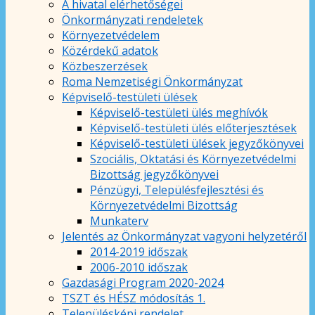
A hivatal elérhetőségei
Önkormányzati rendeletek
Környezetvédelem
Közérdekű adatok
Közbeszerzések
Roma Nemzetiségi Önkormányzat
Képviselő-testületi ülések
Képviselő-testületi ülés meghívók
Képviselő-testületi ülés előterjesztések
Képviselő-testületi ülések jegyzőkönyvei
Szociális, Oktatási és Környezetvédelmi
Bizottság jegyzőkönyvei
Pénzügyi, Településfejlesztési és
Környezetvédelmi Bizottság
Munkaterv
Jelentés az Önkormányzat vagyoni helyzetéről
2014-2019 időszak
2006-2010 időszak
Gazdasági Program 2020-2024
TSZT és HÉSZ módosítás 1.
Településképi rendelet