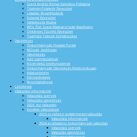
Szent András Római Katolikus Plébánia
Tóalmás Polgárőr Egyesület
Lilaakác Nyugdíjasklub
Kolping Egyesület
Vállalkozók Klubja
WOL Élet Szava Magyarország Alapítvány
Önkéntes Tűzoltó Egyesület
Tóalmási Titánok Színjátszókör
Ügyintézés
Önkormányzati Hivatali Portál
Műszak, építésügy
Ügyintézés
Adó számlaszámok
Közérdekű telefonszámok
Önkormányzati Ügyintézés Elektronikusan
Adatvédelem
Elérhetőségek
Nyomtatványok
Letöltések
Választási információk
Választási szervek
Választási ügyintézés
2026. évi választás
Korábbi választások
2025-ös időközi polgármesterválasztás
Választási információk
2024-es általános önkormányzati választás
Választási szervek
Választás ügyintézés
Választópolgároknak