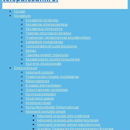
Főoldal
Községünk
Községünk története
Községünk elhelyezkedése
Községháza történelme
Tóalmás információs térképe
Programok, rendezvények községünkben
Szálláshely nyilvántartás
Településképi Arculati Kézikönyv
Egyház
Tóalmási amatőr művészek
Községünkben történt fejlesztések
Közrend, Közbiztonság
Önkormányzat
Képviselő-testület
Polgármesteri Hivatal munkatársai
Álláshirdetések
A hivatal elérhetőségei
Önkormányzati rendeletek
Környezetvédelem
Közérdekű adatok
Közbeszerzések
Roma Nemzetiségi Önkormányzat
Képviselő-testületi ülések
Képviselő-testületi ülés meghívók
Képviselő-testületi ülés előterjesztések
Képviselő-testületi ülések jegyzőkönyvei
Szociális, Oktatási és Környezetvédelmi Bizottság