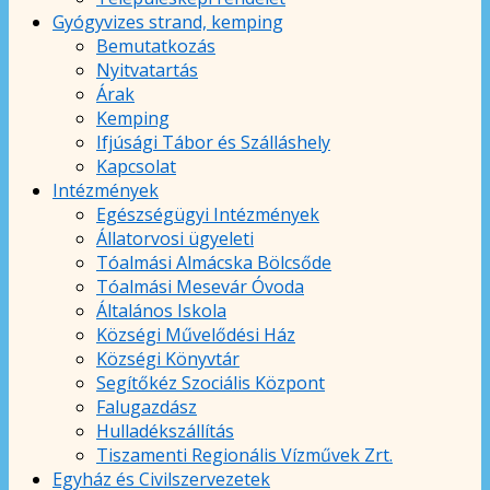
Gyógyvizes strand, kemping
Bemutatkozás
Nyitvatartás
Árak
Kemping
Ifjúsági Tábor és Szálláshely
Kapcsolat
Intézmények
Egészségügyi Intézmények
Állatorvosi ügyeleti
Tóalmási Almácska Bölcsőde
Tóalmási Mesevár Óvoda
Általános Iskola
Községi Művelődési Ház
Községi Könyvtár
Segítőkéz Szociális Központ
Falugazdász
Hulladékszállítás
Tiszamenti Regionális Vízművek Zrt.
Egyház és Civilszervezetek