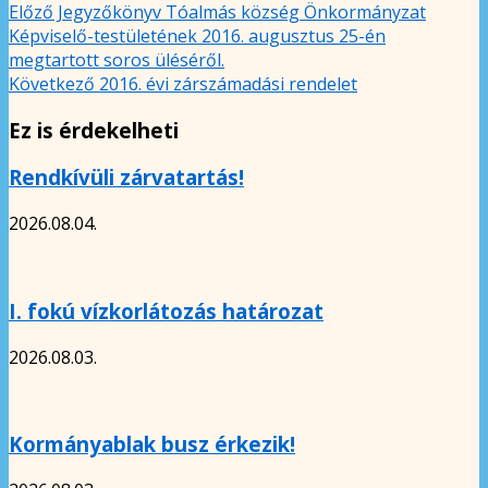
Előző
Jegyzőkönyv Tóalmás község Önkormányzat
Képviselő-testületének 2016. augusztus 25-én
megtartott soros üléséről.
Következő
2016. évi zárszámadási rendelet
Ez is érdekelheti
Rendkívüli zárvatartás!
2026.08.04.
I. fokú vízkorlátozás határozat
2026.08.03.
Kormányablak busz érkezik!