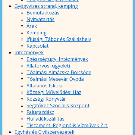
Gyógyvizes strand, kemping
Bemutatkozás
Nyitvatartás
Árak
Kemping
Ifjúsági Tábor és Szálláshely
Kapcsolat
Intézmények
Egészségügyi Intézmények
Állatorvosi ügyeleti
Tóalmási Almácska Bölcsőde
Tóalmási Mesevár Óvoda
Általános Iskola
Községi Művelődési Ház
Községi Könyvtár
Segítőkéz Szociális Központ
Falugazdász
Hulladékszállítás
Tiszamenti Regionális Vízművek Zrt.
Egyház és Civilszervezetek