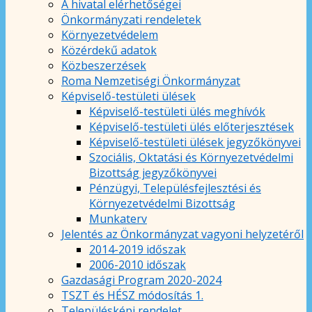
A hivatal elérhetőségei
Önkormányzati rendeletek
Környezetvédelem
Közérdekű adatok
Közbeszerzések
Roma Nemzetiségi Önkormányzat
Képviselő-testületi ülések
Képviselő-testületi ülés meghívók
Képviselő-testületi ülés előterjesztések
Képviselő-testületi ülések jegyzőkönyvei
Szociális, Oktatási és Környezetvédelmi
Bizottság jegyzőkönyvei
Pénzügyi, Településfejlesztési és
Környezetvédelmi Bizottság
Munkaterv
Jelentés az Önkormányzat vagyoni helyzetéről
2014-2019 időszak
2006-2010 időszak
Gazdasági Program 2020-2024
TSZT és HÉSZ módosítás 1.
Településképi rendelet