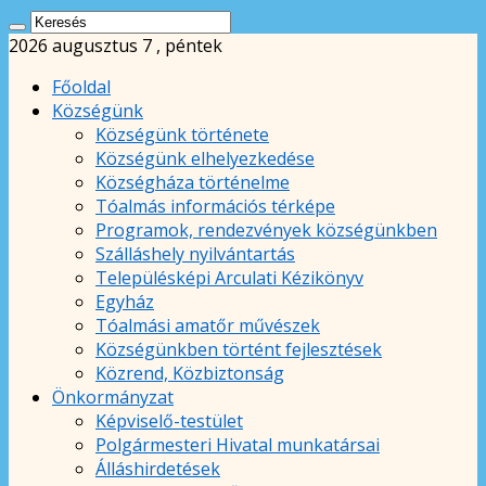
2026 augusztus 7 , péntek
Főoldal
Községünk
Községünk története
Községünk elhelyezkedése
Községháza történelme
Tóalmás információs térképe
Programok, rendezvények községünkben
Szálláshely nyilvántartás
Településképi Arculati Kézikönyv
Egyház
Tóalmási amatőr művészek
Községünkben történt fejlesztések
Közrend, Közbiztonság
Önkormányzat
Képviselő-testület
Polgármesteri Hivatal munkatársai
Álláshirdetések