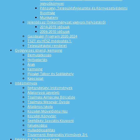
jegyzőkönyvei
Pénzügyi, Településfejlesztési és Környezetvédelmi
Bizottság
Munkaterv
Jelentés az Önkormányzat vagyoni helyzetéről
2014-2019 időszak
2006-2010 időszak
Gazdasági Program 2020-2024
TSZT és HÉSZ módosítás 1.
Településképi rendelet
Gyógyvizes strand, kemping
Bemutatkozás
Nyitvatartás
Árak
Kemping
Ifjúsági Tábor és Szálláshely
Kapcsolat
Intézmények
Egészségügyi Intézmények
Állatorvosi ügyeleti
Tóalmási Almácska Bölcsőde
Tóalmási Mesevár Óvoda
Általános Iskola
Községi Művelődési Ház
Községi Könyvtár
Segítőkéz Szociális Központ
Falugazdász
Hulladékszállítás
Tiszamenti Regionális Vízművek Zrt.
Egyház és Civilszervezetek