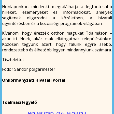
Honlapunkon mindenki megtalálhatja a legfontosabb
híreket, eseményeket és információkat, amelyek
segítenek eligazodni a közéletben, a hivatali
ügyintézésben és a közösségi programok világában.
Kívánom, hogy érezzék otthon magukat Tóalmáson –
akár itt élnek, akár csak ellátogatnak településünkre.
Közösen tegyünk azért, hogy falunk egyre szebb,
rendezettebb és élhetőbb legyen mindannyiunk számára.
Tisztelettel:
Fodor Sándor polgármester
Önkormányzati Hivatali Portál
Tóalmási Figyelő
Aktuális szám: 2025. augusztus