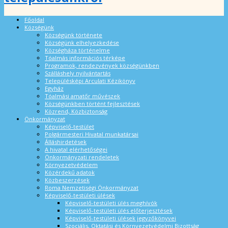
Főoldal
Községünk
Községünk története
Községünk elhelyezkedése
Községháza történelme
Tóalmás információs térképe
Programok, rendezvények községünkben
Szálláshely nyilvántartás
Településképi Arculati Kézikönyv
Egyház
Tóalmási amatőr művészek
Községünkben történt fejlesztések
Közrend, Közbiztonság
Önkormányzat
Képviselő-testület
Polgármesteri Hivatal munkatársai
Álláshirdetések
A hivatal elérhetőségei
Önkormányzati rendeletek
Környezetvédelem
Közérdekű adatok
Közbeszerzések
Roma Nemzetiségi Önkormányzat
Képviselő-testületi ülések
Képviselő-testületi ülés meghívók
Képviselő-testületi ülés előterjesztések
Képviselő-testületi ülések jegyzőkönyvei
Szociális, Oktatási és Környezetvédelmi Bizottság