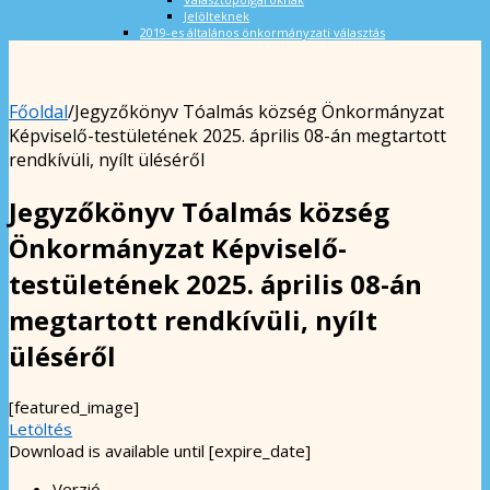
Jelölteknek
2019-es általános önkormányzati választás
Főoldal
/
Jegyzőkönyv Tóalmás község Önkormányzat
Képviselő-testületének 2025. április 08-án megtartott
rendkívüli, nyílt üléséről
Jegyzőkönyv Tóalmás község
Önkormányzat Képviselő-
testületének 2025. április 08-án
megtartott rendkívüli, nyílt
üléséről
[featured_image]
Letöltés
Download is available until [expire_date]
Verzió