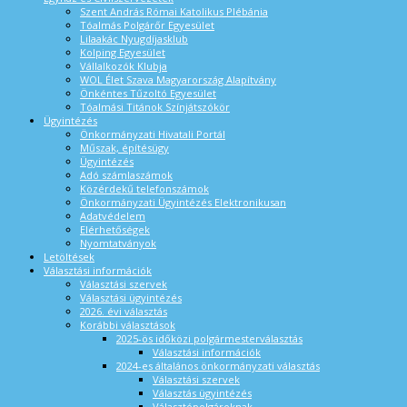
Szent András Római Katolikus Plébánia
Tóalmás Polgárőr Egyesület
Lilaakác Nyugdíjasklub
Kolping Egyesület
Vállalkozók Klubja
WOL Élet Szava Magyarország Alapítvány
Önkéntes Tűzoltó Egyesület
Tóalmási Titánok Színjátszókör
Ügyintézés
Önkormányzati Hivatali Portál
Műszak, építésügy
Ügyintézés
Adó számlaszámok
Közérdekű telefonszámok
Önkormányzati Ügyintézés Elektronikusan
Adatvédelem
Elérhetőségek
Nyomtatványok
Letöltések
Választási információk
Választási szervek
Választási ügyintézés
2026. évi választás
Korábbi választások
2025-ös időközi polgármesterválasztás
Választási információk
2024-es általános önkormányzati választás
Választási szervek
Választás ügyintézés
Választópolgároknak