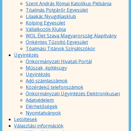
Szent András Római Katolikus Plébánia
Tóalmás Polgárőr Egyesület
Lilaakác Nyugdíjasklub
Kolping Egyesület
Vállalkozók Klubja
WOL Élet Szava Magyarország Alapítvány
Önkéntes Tűzoltó Egyesület
Tóalmási Titánok Színjátszókör
Ügyintézés
Önkormányzati Hivatali Portál
Műszak, építésügy
Ügyintézés
Adó számlaszámok
Közérdekű telefonszámok
Önkormányzati Ügyintézés Elektronikusan
Adatvédelem
Elérhetőségek
Nyomtatványok
Letöltések
Választási információk