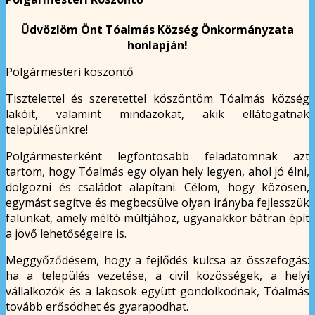
Üdvözlöm Önt Tóalmás Község Önkormányzata
honlapján!
Polgármesteri köszöntő
Tisztelettel és szeretettel köszöntöm Tóalmás község
lakóit, valamint mindazokat, akik ellátogatnak
településünkre!
Polgármesterként legfontosabb feladatomnak azt
tartom, hogy Tóalmás egy olyan hely legyen, ahol jó élni,
dolgozni és családot alapítani. Célom, hogy közösen,
egymást segítve és megbecsülve olyan irányba fejlesszük
falunkat, amely méltó múltjához, ugyanakkor bátran épít
a jövő lehetőségeire is.
Meggyőződésem, hogy a fejlődés kulcsa az összefogás:
ha a település vezetése, a civil közösségek, a helyi
vállalkozók és a lakosok együtt gondolkodnak, Tóalmás
tovább erősödhet és gyarapodhat.