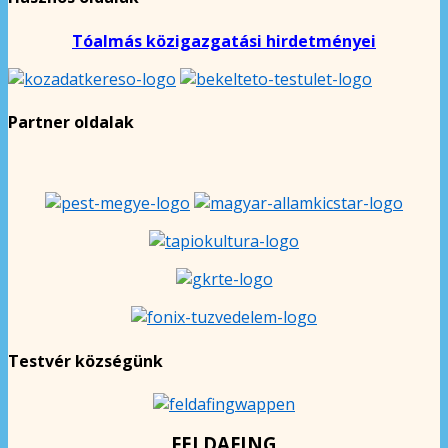
Tóalmás közigazgatási hirdetményei
Partner oldalak
Testvér községünk
FELDAFING