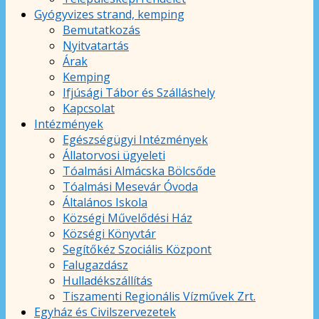
Gyógyvizes strand, kemping
Bemutatkozás
Nyitvatartás
Árak
Kemping
Ifjúsági Tábor és Szálláshely
Kapcsolat
Intézmények
Egészségügyi Intézmények
Állatorvosi ügyeleti
Tóalmási Almácska Bölcsőde
Tóalmási Mesevár Óvoda
Általános Iskola
Községi Művelődési Ház
Községi Könyvtár
Segítőkéz Szociális Központ
Falugazdász
Hulladékszállítás
Tiszamenti Regionális Vízművek Zrt.
Egyház és Civilszervezetek