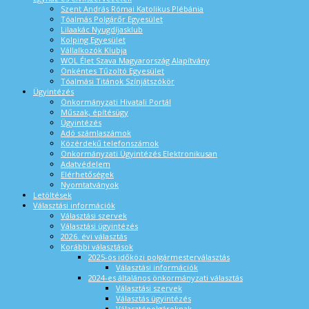
Szent András Római Katolikus Plébánia
Tóalmás Polgárőr Egyesület
Lilaakác Nyugdíjasklub
Kolping Egyesület
Vállalkozók Klubja
WOL Élet Szava Magyarország Alapítvány
Önkéntes Tűzoltó Egyesület
Tóalmási Titánok Színjátszókör
Ügyintézés
Önkormányzati Hivatali Portál
Műszak, építésügy
Ügyintézés
Adó számlaszámok
Közérdekű telefonszámok
Önkormányzati Ügyintézés Elektronikusan
Adatvédelem
Elérhetőségek
Nyomtatványok
Letöltések
Választási információk
Választási szervek
Választási ügyintézés
2026. évi választás
Korábbi választások
2025-ös időközi polgármesterválasztás
Választási információk
2024-es általános önkormányzati választás
Választási szervek
Választás ügyintézés
Választópolgároknak