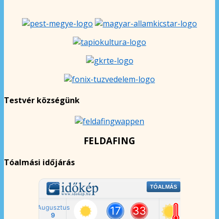
Testvér községünk
FELDAFING
Tóalmási időjárás