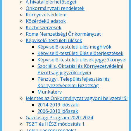
A hivatal elérhetőségei
Önkormányzati rendeletek
Környezetvédelem
Közérdekű adatok
Közbeszerzések
Roma Nemzetiségi Önkormányzat
Képviselő-testületi ülések
Képviselő-testületi ülés meghívók
Képviselő-testületi ülés előterjesztések
Képviselő-testületi ülések jegyzőkönyvei
Szociális, Oktatási és Környezetvédelmi
Bizottság jegyzőkönyvei
Pénzügyi, Településfejlesztési és
Környezetvédelmi Bizottság
Munkaterv
Jelentés az Önkormányzat vagyoni helyzetéről
2014-2019 időszak
2006-2010 időszak
Gazdasági Program 2020-2024
TSZT és HÉSZ módosítás 1.
Településképi rendelet