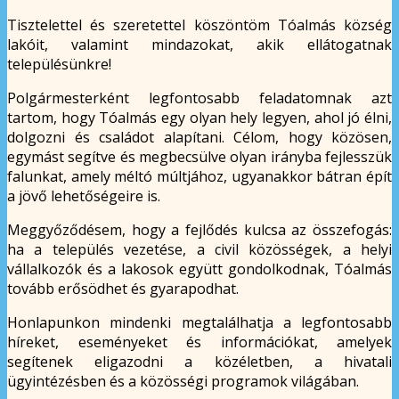
Tisztelettel és szeretettel köszöntöm Tóalmás község
lakóit, valamint mindazokat, akik ellátogatnak
településünkre!
Polgármesterként legfontosabb feladatomnak azt
tartom, hogy Tóalmás egy olyan hely legyen, ahol jó élni,
dolgozni és családot alapítani. Célom, hogy közösen,
egymást segítve és megbecsülve olyan irányba fejlesszük
falunkat, amely méltó múltjához, ugyanakkor bátran épít
a jövő lehetőségeire is.
Meggyőződésem, hogy a fejlődés kulcsa az összefogás:
ha a település vezetése, a civil közösségek, a helyi
vállalkozók és a lakosok együtt gondolkodnak, Tóalmás
tovább erősödhet és gyarapodhat.
Honlapunkon mindenki megtalálhatja a legfontosabb
híreket, eseményeket és információkat, amelyek
segítenek eligazodni a közéletben, a hivatali
ügyintézésben és a közösségi programok világában.