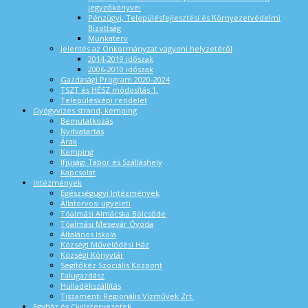
jegyzőkönyvei
Pénzügyi, Településfejlesztési és Környezetvédelmi
Bizottság
Munkaterv
Jelentés az Önkormányzat vagyoni helyzetéről
2014-2019 időszak
2006-2010 időszak
Gazdasági Program 2020-2024
TSZT és HÉSZ módosítás 1.
Településképi rendelet
Gyógyvizes strand, kemping
Bemutatkozás
Nyitvatartás
Árak
Kemping
Ifjúsági Tábor és Szálláshely
Kapcsolat
Intézmények
Egészségügyi Intézmények
Állatorvosi ügyeleti
Tóalmási Almácska Bölcsőde
Tóalmási Mesevár Óvoda
Általános Iskola
Községi Művelődési Ház
Községi Könyvtár
Segítőkéz Szociális Központ
Falugazdász
Hulladékszállítás
Tiszamenti Regionális Vízművek Zrt.
Egyház és Civilszervezetek