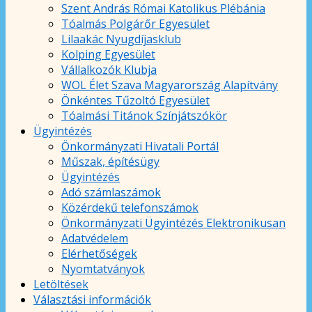
Szent András Római Katolikus Plébánia
Tóalmás Polgárőr Egyesület
Lilaakác Nyugdíjasklub
Kolping Egyesület
Vállalkozók Klubja
WOL Élet Szava Magyarország Alapítvány
Önkéntes Tűzoltó Egyesület
Tóalmási Titánok Színjátszókör
Ügyintézés
Önkormányzati Hivatali Portál
Műszak, építésügy
Ügyintézés
Adó számlaszámok
Közérdekű telefonszámok
Önkormányzati Ügyintézés Elektronikusan
Adatvédelem
Elérhetőségek
Nyomtatványok
Letöltések
Választási információk