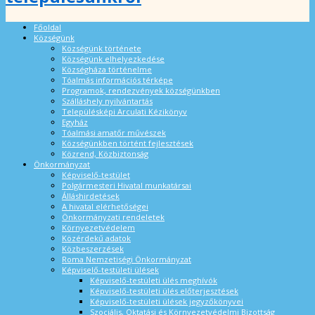
Főoldal
Községünk
Községünk története
Községünk elhelyezkedése
Községháza történelme
Tóalmás információs térképe
Programok, rendezvények községünkben
Szálláshely nyilvántartás
Településképi Arculati Kézikönyv
Egyház
Tóalmási amatőr művészek
Községünkben történt fejlesztések
Közrend, Közbiztonság
Önkormányzat
Képviselő-testület
Polgármesteri Hivatal munkatársai
Álláshirdetések
A hivatal elérhetőségei
Önkormányzati rendeletek
Környezetvédelem
Közérdekű adatok
Közbeszerzések
Roma Nemzetiségi Önkormányzat
Képviselő-testületi ülések
Képviselő-testületi ülés meghívók
Képviselő-testületi ülés előterjesztések
Képviselő-testületi ülések jegyzőkönyvei
Szociális, Oktatási és Környezetvédelmi Bizottság