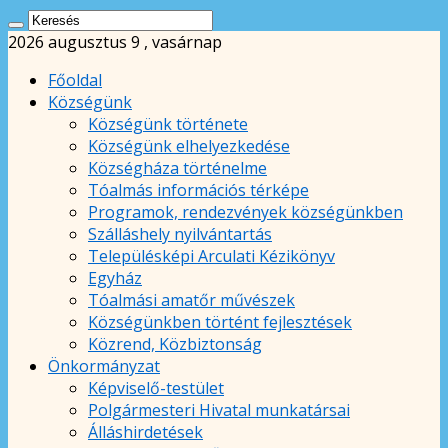
2026 augusztus 9 , vasárnap
Főoldal
Községünk
Községünk története
Községünk elhelyezkedése
Községháza történelme
Tóalmás információs térképe
Programok, rendezvények községünkben
Szálláshely nyilvántartás
Településképi Arculati Kézikönyv
Egyház
Tóalmási amatőr művészek
Községünkben történt fejlesztések
Közrend, Közbiztonság
Önkormányzat
Képviselő-testület
Polgármesteri Hivatal munkatársai
Álláshirdetések