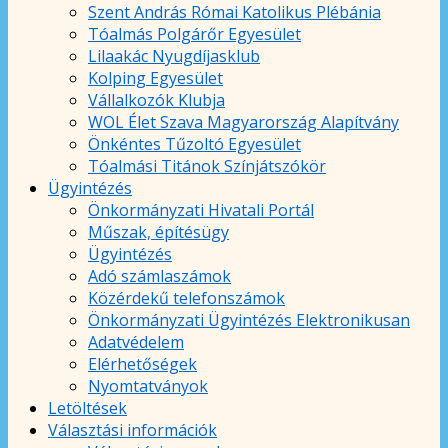
Szent András Római Katolikus Plébánia
Tóalmás Polgárőr Egyesület
Lilaakác Nyugdíjasklub
Kolping Egyesület
Vállalkozók Klubja
WOL Élet Szava Magyarország Alapítvány
Önkéntes Tűzoltó Egyesület
Tóalmási Titánok Színjátszókör
Ügyintézés
Önkormányzati Hivatali Portál
Műszak, építésügy
Ügyintézés
Adó számlaszámok
Közérdekű telefonszámok
Önkormányzati Ügyintézés Elektronikusan
Adatvédelem
Elérhetőségek
Nyomtatványok
Letöltések
Választási információk