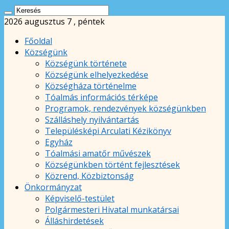
2026 augusztus 7 , péntek
Főoldal
Községünk
Községünk története
Községünk elhelyezkedése
Községháza történelme
Tóalmás információs térképe
Programok, rendezvények községünkben
Szálláshely nyilvántartás
Településképi Arculati Kézikönyv
Egyház
Tóalmási amatőr művészek
Községünkben történt fejlesztések
Közrend, Közbiztonság
Önkormányzat
Képviselő-testület
Polgármesteri Hivatal munkatársai
Álláshirdetések