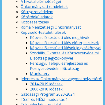
A hivatal elérhetőségei
Önkormányzati rendeletek
Környezetvédelem
Közérdekű adatok
Közbeszerzések
Roma Nemzetiségi Önkormányzat
Képviselő-testületi ülések
Képviselő-testületi ülés meghívók
Képviselő-testületi ülés előterjesztések
Képviselő-testületi ülések jegyzőkönyvei
Szociális, Oktatási és Környezetvédelmi
Bizottság jegyzőkönyvei
Pénzügyi, Településfejlesztési és
Környezetvédelmi Bizottság
Munkaterv
Jelentés az Önkormányzat vagyoni helyzetéről
2014-2019 időszak
2006-2010 időszak
Gazdasági Program 2020-2024
TSZT és HÉSZ módosítás 1.
Településképi rendelet