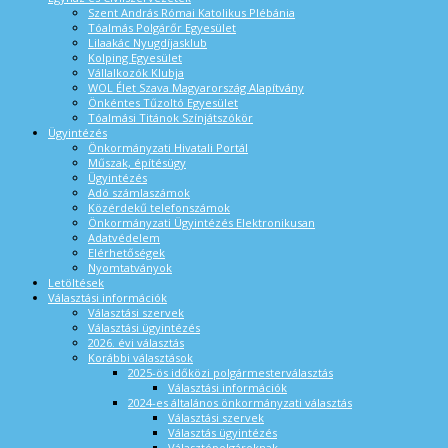
Szent András Római Katolikus Plébánia
Tóalmás Polgárőr Egyesület
Lilaakác Nyugdíjasklub
Kolping Egyesület
Vállalkozók Klubja
WOL Élet Szava Magyarország Alapítvány
Önkéntes Tűzoltó Egyesület
Tóalmási Titánok Színjátszókör
Ügyintézés
Önkormányzati Hivatali Portál
Műszak, építésügy
Ügyintézés
Adó számlaszámok
Közérdekű telefonszámok
Önkormányzati Ügyintézés Elektronikusan
Adatvédelem
Elérhetőségek
Nyomtatványok
Letöltések
Választási információk
Választási szervek
Választási ügyintézés
2026. évi választás
Korábbi választások
2025-ös időközi polgármesterválasztás
Választási információk
2024-es általános önkormányzati választás
Választási szervek
Választás ügyintézés
Választópolgároknak