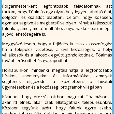
Polgármesterként legfontosabb feladatomnak azt
tartom, hogy Tóalmás egy olyan hely legyen, ahol jó élni,
dolgozni és családot alapítani. Célom, hogy közösen,
egymást segítve és megbecsülve olyan irányba fejlesszük
falunkat, amely méltó múltjához, ugyanakkor bátran épít
a jövő lehetőségeire is.
Meggyőződésem, hogy a fejlődés kulcsa az összefogás:
ha a település vezetése, a civil közösségek, a helyi
vállalkozók és a lakosok együtt gondolkodnak, Tóalmás
tovább erősödhet és gyarapodhat.
Honlapunkon mindenki megtalálhatja a legfontosabb
híreket, eseményeket és információkat, amelyek
segítenek eligazodni a közéletben, a hivatali
ügyintézésben és a közösségi programok világában.
Kívánom, hogy érezzék otthon magukat Tóalmáson –
akár itt élnek, akár csak ellátogatnak településünkre.
Közösen tegyünk azért, hogy falunk egyre szebb,
rendezettebb és élhetőbb legyen mindannyiunk számára.