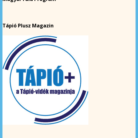
Tápió Plusz Magazin