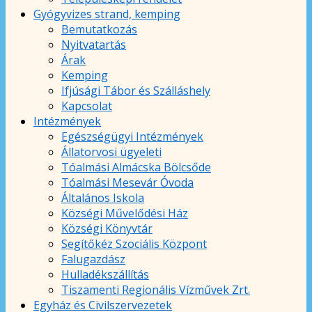
Gyógyvizes strand, kemping
Bemutatkozás
Nyitvatartás
Árak
Kemping
Ifjúsági Tábor és Szálláshely
Kapcsolat
Intézmények
Egészségügyi Intézmények
Állatorvosi ügyeleti
Tóalmási Almácska Bölcsőde
Tóalmási Mesevár Óvoda
Általános Iskola
Községi Művelődési Ház
Községi Könyvtár
Segítőkéz Szociális Központ
Falugazdász
Hulladékszállítás
Tiszamenti Regionális Vízművek Zrt.
Egyház és Civilszervezetek