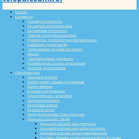
Főoldal
Községünk
Községünk története
Községünk elhelyezkedése
Községháza történelme
Tóalmás információs térképe
Programok, rendezvények községünkben
Szálláshely nyilvántartás
Településképi Arculati Kézikönyv
Egyház
Tóalmási amatőr művészek
Községünkben történt fejlesztések
Közrend, Közbiztonság
Önkormányzat
Képviselő-testület
Polgármesteri Hivatal munkatársai
Álláshirdetések
A hivatal elérhetőségei
Önkormányzati rendeletek
Környezetvédelem
Közérdekű adatok
Közbeszerzések
Roma Nemzetiségi Önkormányzat
Képviselő-testületi ülések
Képviselő-testületi ülés meghívók
Képviselő-testületi ülés előterjesztések
Képviselő-testületi ülések jegyzőkönyvei
Szociális, Oktatási és Környezetvédelmi Bizottság