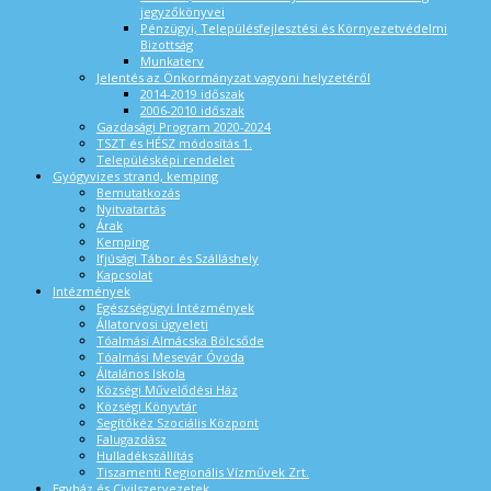
jegyzőkönyvei
Pénzügyi, Településfejlesztési és Környezetvédelmi
Bizottság
Munkaterv
Jelentés az Önkormányzat vagyoni helyzetéről
2014-2019 időszak
2006-2010 időszak
Gazdasági Program 2020-2024
TSZT és HÉSZ módosítás 1.
Településképi rendelet
Gyógyvizes strand, kemping
Bemutatkozás
Nyitvatartás
Árak
Kemping
Ifjúsági Tábor és Szálláshely
Kapcsolat
Intézmények
Egészségügyi Intézmények
Állatorvosi ügyeleti
Tóalmási Almácska Bölcsőde
Tóalmási Mesevár Óvoda
Általános Iskola
Községi Művelődési Ház
Községi Könyvtár
Segítőkéz Szociális Központ
Falugazdász
Hulladékszállítás
Tiszamenti Regionális Vízművek Zrt.
Egyház és Civilszervezetek