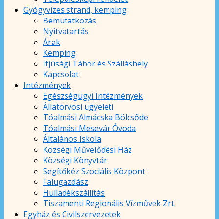
Gyógyvizes strand, kemping
Bemutatkozás
Nyitvatartás
Árak
Kemping
Ifjúsági Tábor és Szálláshely
Kapcsolat
Intézmények
Egészségügyi Intézmények
Állatorvosi ügyeleti
Tóalmási Almácska Bölcsőde
Tóalmási Mesevár Óvoda
Általános Iskola
Községi Művelődési Ház
Községi Könyvtár
Segítőkéz Szociális Központ
Falugazdász
Hulladékszállítás
Tiszamenti Regionális Vízművek Zrt.
Egyház és Civilszervezetek