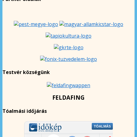
Testvér községünk
FELDAFING
Tóalmási időjárás