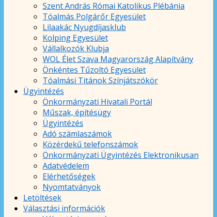
Szent András Római Katolikus Plébánia
Tóalmás Polgárőr Egyesület
Lilaakác Nyugdíjasklub
Kolping Egyesület
Vállalkozók Klubja
WOL Élet Szava Magyarország Alapítvány
Önkéntes Tűzoltó Egyesület
Tóalmási Titánok Színjátszókör
Ügyintézés
Önkormányzati Hivatali Portál
Műszak, építésügy
Ügyintézés
Adó számlaszámok
Közérdekű telefonszámok
Önkormányzati Ügyintézés Elektronikusan
Adatvédelem
Elérhetőségek
Nyomtatványok
Letöltések
Választási információk