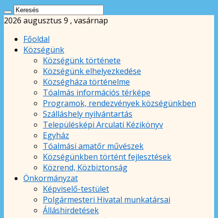
2026 augusztus 9 , vasárnap
Főoldal
Községünk
Községünk története
Községünk elhelyezkedése
Községháza történelme
Tóalmás információs térképe
Programok, rendezvények községünkben
Szálláshely nyilvántartás
Településképi Arculati Kézikönyv
Egyház
Tóalmási amatőr művészek
Községünkben történt fejlesztések
Közrend, Közbiztonság
Önkormányzat
Képviselő-testület
Polgármesteri Hivatal munkatársai
Álláshirdetések