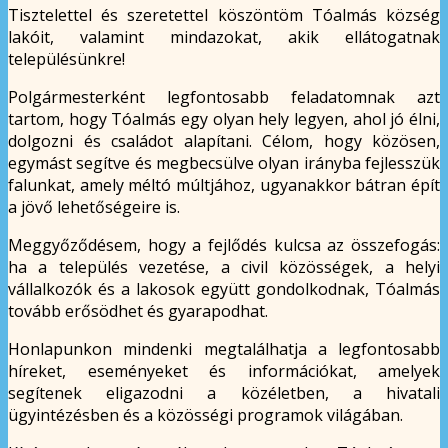
Tisztelettel és szeretettel köszöntöm Tóalmás község
lakóit, valamint mindazokat, akik ellátogatnak
településünkre!
Polgármesterként legfontosabb feladatomnak azt
tartom, hogy Tóalmás egy olyan hely legyen, ahol jó élni,
dolgozni és családot alapítani. Célom, hogy közösen,
egymást segítve és megbecsülve olyan irányba fejlesszük
falunkat, amely méltó múltjához, ugyanakkor bátran épít
a jövő lehetőségeire is.
Meggyőződésem, hogy a fejlődés kulcsa az összefogás:
ha a település vezetése, a civil közösségek, a helyi
vállalkozók és a lakosok együtt gondolkodnak, Tóalmás
tovább erősödhet és gyarapodhat.
Honlapunkon mindenki megtalálhatja a legfontosabb
híreket, eseményeket és információkat, amelyek
segítenek eligazodni a közéletben, a hivatali
ügyintézésben és a közösségi programok világában.