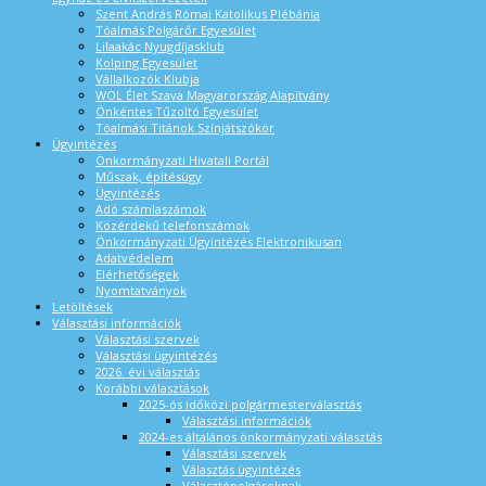
Szent András Római Katolikus Plébánia
Tóalmás Polgárőr Egyesület
Lilaakác Nyugdíjasklub
Kolping Egyesület
Vállalkozók Klubja
WOL Élet Szava Magyarország Alapítvány
Önkéntes Tűzoltó Egyesület
Tóalmási Titánok Színjátszókör
Ügyintézés
Önkormányzati Hivatali Portál
Műszak, építésügy
Ügyintézés
Adó számlaszámok
Közérdekű telefonszámok
Önkormányzati Ügyintézés Elektronikusan
Adatvédelem
Elérhetőségek
Nyomtatványok
Letöltések
Választási információk
Választási szervek
Választási ügyintézés
2026. évi választás
Korábbi választások
2025-ös időközi polgármesterválasztás
Választási információk
2024-es általános önkormányzati választás
Választási szervek
Választás ügyintézés
Választópolgároknak