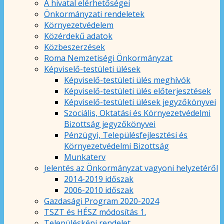
A hivatal elérhetőségei
Önkormányzati rendeletek
Környezetvédelem
Közérdekű adatok
Közbeszerzések
Roma Nemzetiségi Önkormányzat
Képviselő-testületi ülések
Képviselő-testületi ülés meghívók
Képviselő-testületi ülés előterjesztések
Képviselő-testületi ülések jegyzőkönyvei
Szociális, Oktatási és Környezetvédelmi
Bizottság jegyzőkönyvei
Pénzügyi, Településfejlesztési és
Környezetvédelmi Bizottság
Munkaterv
Jelentés az Önkormányzat vagyoni helyzetéről
2014-2019 időszak
2006-2010 időszak
Gazdasági Program 2020-2024
TSZT és HÉSZ módosítás 1.
Településképi rendelet