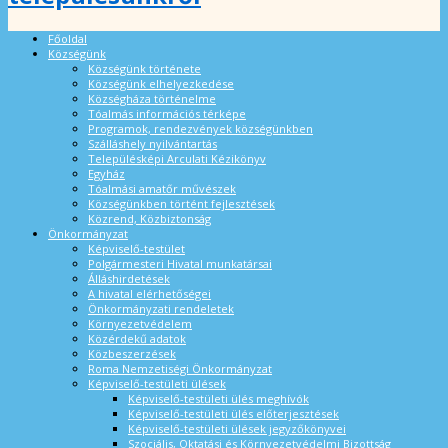
Főoldal
Községünk
Községünk története
Községünk elhelyezkedése
Községháza történelme
Tóalmás információs térképe
Programok, rendezvények községünkben
Szálláshely nyilvántartás
Településképi Arculati Kézikönyv
Egyház
Tóalmási amatőr művészek
Községünkben történt fejlesztések
Közrend, Közbiztonság
Önkormányzat
Képviselő-testület
Polgármesteri Hivatal munkatársai
Álláshirdetések
A hivatal elérhetőségei
Önkormányzati rendeletek
Környezetvédelem
Közérdekű adatok
Közbeszerzések
Roma Nemzetiségi Önkormányzat
Képviselő-testületi ülések
Képviselő-testületi ülés meghívók
Képviselő-testületi ülés előterjesztések
Képviselő-testületi ülések jegyzőkönyvei
Szociális, Oktatási és Környezetvédelmi Bizottság