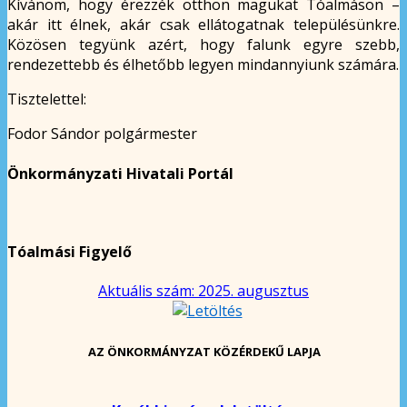
Kívánom, hogy érezzék otthon magukat Tóalmáson –
akár itt élnek, akár csak ellátogatnak településünkre.
Közösen tegyünk azért, hogy falunk egyre szebb,
rendezettebb és élhetőbb legyen mindannyiunk számára.
Tisztelettel:
Fodor Sándor polgármester
Önkormányzati Hivatali Portál
Tóalmási Figyelő
Aktuális szám: 2025. augusztus
AZ ÖNKORMÁNYZAT KÖZÉRDEKŰ LAPJA