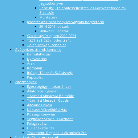
jegyzőkönyvei
Pénzügyi, Településfejlesztési és Környezetvédelmi
Bizottság
Munkaterv
Jelentés az Önkormányzat vagyoni helyzetéről
2014-2019 időszak
2006-2010 időszak
Gazdasági Program 2020-2024
TSZT és HÉSZ módosítás 1.
Településképi rendelet
Gyógyvizes strand, kemping
Bemutatkozás
Nyitvatartás
Árak
Kemping
Ifjúsági Tábor és Szálláshely
Kapcsolat
Intézmények
Egészségügyi Intézmények
Állatorvosi ügyeleti
Tóalmási Almácska Bölcsőde
Tóalmási Mesevár Óvoda
Általános Iskola
Községi Művelődési Ház
Községi Könyvtár
Segítőkéz Szociális Központ
Falugazdász
Hulladékszállítás
Tiszamenti Regionális Vízművek Zrt.
Egyház és Civilszervezetek