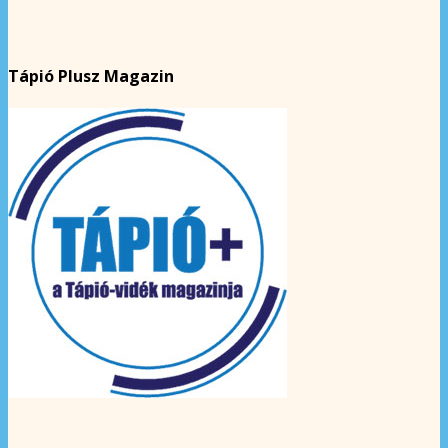
Tápió Plusz Magazin