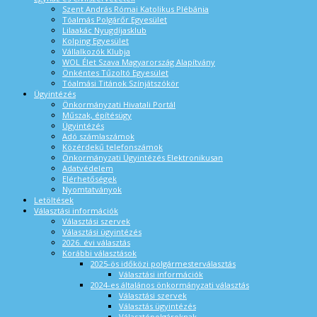
Szent András Római Katolikus Plébánia
Tóalmás Polgárőr Egyesület
Lilaakác Nyugdíjasklub
Kolping Egyesület
Vállalkozók Klubja
WOL Élet Szava Magyarország Alapítvány
Önkéntes Tűzoltó Egyesület
Tóalmási Titánok Színjátszókör
Ügyintézés
Önkormányzati Hivatali Portál
Műszak, építésügy
Ügyintézés
Adó számlaszámok
Közérdekű telefonszámok
Önkormányzati Ügyintézés Elektronikusan
Adatvédelem
Elérhetőségek
Nyomtatványok
Letöltések
Választási információk
Választási szervek
Választási ügyintézés
2026. évi választás
Korábbi választások
2025-ös időközi polgármesterválasztás
Választási információk
2024-es általános önkormányzati választás
Választási szervek
Választás ügyintézés
Választópolgároknak