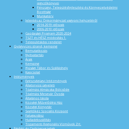
jegyzőkönyvei
Pénzügyi, Településfejlesztési és Környezetvédelmi
Bizottság
Munkaterv
Jelentés az Önkormányzat vagyoni helyzetéről
2014-2019 időszak
2006-2010 időszak
Gazdasági Program 2020-2024
TSZT és HÉSZ módosítás 1.
Településképi rendelet
Gyógyvizes strand, kemping
Bemutatkozás
Nyitvatartás
Árak
Kemping
Ifjúsági Tábor és Szálláshely
Kapcsolat
Intézmények
Egészségügyi Intézmények
Állatorvosi ügyeleti
Tóalmási Almácska Bölcsőde
Tóalmási Mesevár Óvoda
Általános Iskola
Községi Művelődési Ház
Községi Könyvtár
Segítőkéz Szociális Központ
Falugazdász
Hulladékszállítás
Tiszamenti Regionális Vízművek Zrt.
Egyház és Civilszervezetek