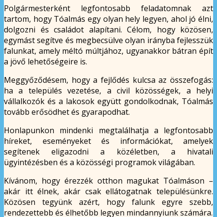
Polgármesterként legfontosabb feladatomnak azt
tartom, hogy Tóalmás egy olyan hely legyen, ahol jó élni,
dolgozni és családot alapítani. Célom, hogy közösen,
egymást segítve és megbecsülve olyan irányba fejlesszük
falunkat, amely méltó múltjához, ugyanakkor bátran épít
a jövő lehetőségeire is.
Meggyőződésem, hogy a fejlődés kulcsa az összefogás:
ha a település vezetése, a civil közösségek, a helyi
vállalkozók és a lakosok együtt gondolkodnak, Tóalmás
tovább erősödhet és gyarapodhat.
Honlapunkon mindenki megtalálhatja a legfontosabb
híreket, eseményeket és információkat, amelyek
segítenek eligazodni a közéletben, a hivatali
ügyintézésben és a közösségi programok világában.
Kívánom, hogy érezzék otthon magukat Tóalmáson –
akár itt élnek, akár csak ellátogatnak településünkre.
Közösen tegyünk azért, hogy falunk egyre szebb,
rendezettebb és élhetőbb legyen mindannyiunk számára.