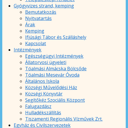
Gyógyvizes strand, kemping
Bemutatkozás
Nyitvatartás
Árak
Kemping
Ifjúsági Tábor és Szálláshely
Kapcsolat
Intézmények
Egészségügyi Intézmények
Állatorvosi ügyeleti
Tóalmási Almácska Bölcsőde
Tóalmási Mesevár Óvoda
Általános Iskola
Községi Művelődési Ház
Községi Könyvtár
Segítőkéz Szociális Központ
Falugazdász
Hulladékszállítás
Tiszamenti Regionális Vízművek Zrt.
Egyház és Civilszervezetek