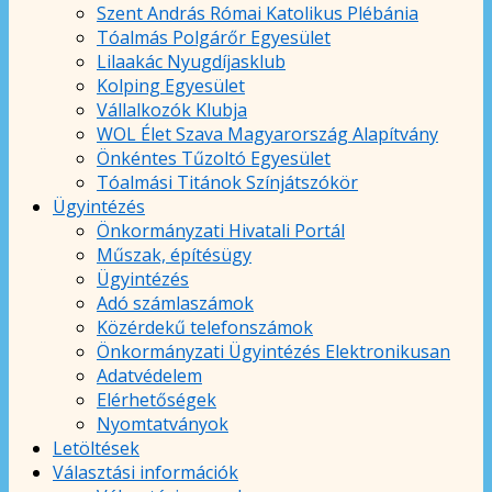
Szent András Római Katolikus Plébánia
Tóalmás Polgárőr Egyesület
Lilaakác Nyugdíjasklub
Kolping Egyesület
Vállalkozók Klubja
WOL Élet Szava Magyarország Alapítvány
Önkéntes Tűzoltó Egyesület
Tóalmási Titánok Színjátszókör
Ügyintézés
Önkormányzati Hivatali Portál
Műszak, építésügy
Ügyintézés
Adó számlaszámok
Közérdekű telefonszámok
Önkormányzati Ügyintézés Elektronikusan
Adatvédelem
Elérhetőségek
Nyomtatványok
Letöltések
Választási információk