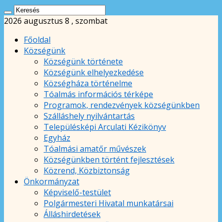
2026 augusztus 8 , szombat
Főoldal
Községünk
Községünk története
Községünk elhelyezkedése
Községháza történelme
Tóalmás információs térképe
Programok, rendezvények községünkben
Szálláshely nyilvántartás
Településképi Arculati Kézikönyv
Egyház
Tóalmási amatőr művészek
Községünkben történt fejlesztések
Közrend, Közbiztonság
Önkormányzat
Képviselő-testület
Polgármesteri Hivatal munkatársai
Álláshirdetések