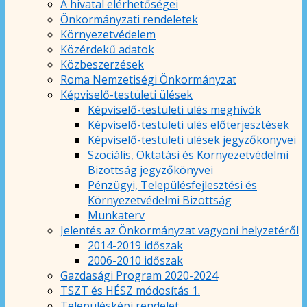
A hivatal elérhetőségei
Önkormányzati rendeletek
Környezetvédelem
Közérdekű adatok
Közbeszerzések
Roma Nemzetiségi Önkormányzat
Képviselő-testületi ülések
Képviselő-testületi ülés meghívók
Képviselő-testületi ülés előterjesztések
Képviselő-testületi ülések jegyzőkönyvei
Szociális, Oktatási és Környezetvédelmi
Bizottság jegyzőkönyvei
Pénzügyi, Településfejlesztési és
Környezetvédelmi Bizottság
Munkaterv
Jelentés az Önkormányzat vagyoni helyzetéről
2014-2019 időszak
2006-2010 időszak
Gazdasági Program 2020-2024
TSZT és HÉSZ módosítás 1.
Településképi rendelet