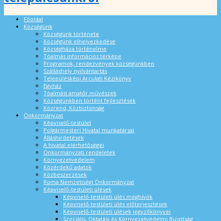
Főoldal
Községünk
Községünk története
Községünk elhelyezkedése
Községháza történelme
Tóalmás információs térképe
Programok, rendezvények községünkben
Szálláshely nyilvántartás
Településképi Arculati Kézikönyv
Egyház
Tóalmási amatőr művészek
Községünkben történt fejlesztések
Közrend, Közbiztonság
Önkormányzat
Képviselő-testület
Polgármesteri Hivatal munkatársai
Álláshirdetések
A hivatal elérhetőségei
Önkormányzati rendeletek
Környezetvédelem
Közérdekű adatok
Közbeszerzések
Roma Nemzetiségi Önkormányzat
Képviselő-testületi ülések
Képviselő-testületi ülés meghívók
Képviselő-testületi ülés előterjesztések
Képviselő-testületi ülések jegyzőkönyvei
Szociális, Oktatási és Környezetvédelmi Bizottság