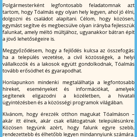
Polgármesterként legfontosabb feladatomnak azt
tartom, hogy Tóalmás egy olyan hely legyen, ahol jó élni,
dolgozni és családot alapítani. Célom, hogy közösen,
egymást segítve és megbecsülve olyan irányba fejlesszük
falunkat, amely méltó múltjához, ugyanakkor bátran épít
a jövő lehetőségeire is.
Meggyőződésem, hogy a fejlődés kulcsa az összefogás:
ha a település vezetése, a civil közösségek, a helyi
vállalkozók és a lakosok együtt gondolkodnak, Tóalmás
tovább erősödhet és gyarapodhat.
Honlapunkon mindenki megtalálhatja a legfontosabb
híreket, eseményeket és információkat, amelyek
segítenek eligazodni a közéletben, a hivatali
ügyintézésben és a közösségi programok világában.
Kívánom, hogy érezzék otthon magukat Tóalmáson –
akár itt élnek, akár csak ellátogatnak településünkre.
Közösen tegyünk azért, hogy falunk egyre szebb,
rendezettebb és élhetőbb legyen mindannyiunk számára.