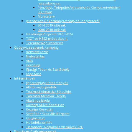
jegyzőkönyvei
Pénzügyi, Településfejlesztési és Környezetvédelmi
Bizottság
Munkaterv
Jelentés az Önkormányzat vagyoni helyzetéről
2014-2019 időszak
2006-2010 időszak
Gazdasági Program 2020-2024
TSZT és HÉSZ módosítás 1.
Településképi rendelet
Gyógyvizes strand, kemping
Bemutatkozás
Nyitvatartás
Árak
Kemping
Ifjúsági Tábor és Szálláshely
Kapcsolat
Intézmények
Egészségügyi Intézmények
Állatorvosi ügyeleti
Tóalmási Almácska Bölcsőde
Tóalmási Mesevár Óvoda
Általános Iskola
Községi Művelődési Ház
Községi Könyvtár
Segítőkéz Szociális Központ
Falugazdász
Hulladékszállítás
Tiszamenti Regionális Vízművek Zrt.
Egyház és Civilszervezetek