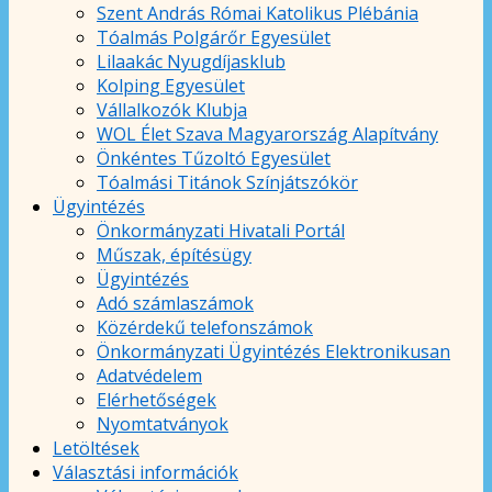
Szent András Római Katolikus Plébánia
Tóalmás Polgárőr Egyesület
Lilaakác Nyugdíjasklub
Kolping Egyesület
Vállalkozók Klubja
WOL Élet Szava Magyarország Alapítvány
Önkéntes Tűzoltó Egyesület
Tóalmási Titánok Színjátszókör
Ügyintézés
Önkormányzati Hivatali Portál
Műszak, építésügy
Ügyintézés
Adó számlaszámok
Közérdekű telefonszámok
Önkormányzati Ügyintézés Elektronikusan
Adatvédelem
Elérhetőségek
Nyomtatványok
Letöltések
Választási információk