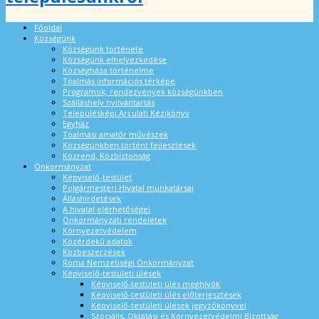
Főoldal
Községünk
Községünk története
Községünk elhelyezkedése
Községháza történelme
Tóalmás információs térképe
Programok, rendezvények községünkben
Szálláshely nyilvántartás
Településképi Arculati Kézikönyv
Egyház
Tóalmási amatőr művészek
Községünkben történt fejlesztések
Közrend, Közbiztonság
Önkormányzat
Képviselő-testület
Polgármesteri Hivatal munkatársai
Álláshirdetések
A hivatal elérhetőségei
Önkormányzati rendeletek
Környezetvédelem
Közérdekű adatok
Közbeszerzések
Roma Nemzetiségi Önkormányzat
Képviselő-testületi ülések
Képviselő-testületi ülés meghívók
Képviselő-testületi ülés előterjesztések
Képviselő-testületi ülések jegyzőkönyvei
Szociális, Oktatási és Környezetvédelmi Bizottság