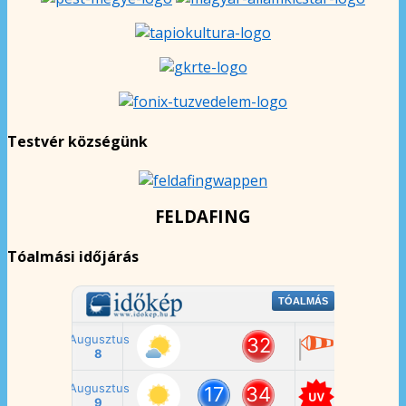
Testvér községünk
FELDAFING
Tóalmási időjárás