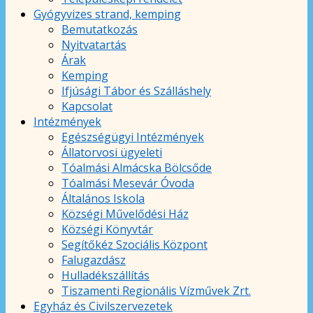
Gyógyvizes strand, kemping
Bemutatkozás
Nyitvatartás
Árak
Kemping
Ifjúsági Tábor és Szálláshely
Kapcsolat
Intézmények
Egészségügyi Intézmények
Állatorvosi ügyeleti
Tóalmási Almácska Bölcsőde
Tóalmási Mesevár Óvoda
Általános Iskola
Községi Művelődési Ház
Községi Könyvtár
Segítőkéz Szociális Központ
Falugazdász
Hulladékszállítás
Tiszamenti Regionális Vízművek Zrt.
Egyház és Civilszervezetek