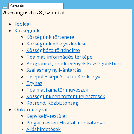
2026 augusztus 8 , szombat
Főoldal
Községünk
Községünk története
Községünk elhelyezkedése
Községháza történelme
Tóalmás információs térképe
Programok, rendezvények községünkben
Szálláshely nyilvántartás
Településképi Arculati Kézikönyv
Egyház
Tóalmási amatőr művészek
Községünkben történt fejlesztések
Közrend, Közbiztonság
Önkormányzat
Képviselő-testület
Polgármesteri Hivatal munkatársai
Álláshirdetések