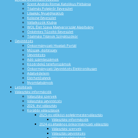
Szent András Római Katolikus Plébánia
Tóalmás Polgárőr Egyesület
Lilaakác Nyugdíjasklub
Kolping Egyesület
Vállalkozók Klubja
WOL Élet Szava Magyarország Alapítvány
Önkéntes Tűzoltó Egyesület
Tóalmási Titánok Színjátszókör
Ügyintézés
Önkormányzati Hivatali Portál
Műszak, építésügy
Ügyintézés
Adó számlaszámok
Közérdekű telefonszámok
Önkormányzati Ügyintézés Elektronikusan
Adatvédelem
Elérhetőségek
Nyomtatványok
Letöltések
Választási információk
Választási szervek
Választási ügyintézés
2026. évi választás
Korábbi választások
2025-ös időközi polgármesterválasztás
Választási információk
2024-es általános önkormányzati választás
Választási szervek
Választás ügyintézés
Választópolgároknak