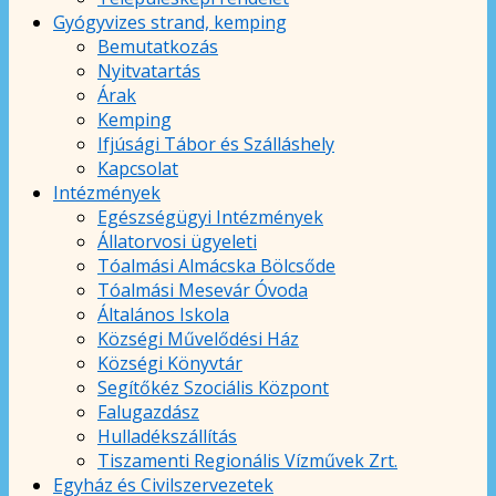
Gyógyvizes strand, kemping
Bemutatkozás
Nyitvatartás
Árak
Kemping
Ifjúsági Tábor és Szálláshely
Kapcsolat
Intézmények
Egészségügyi Intézmények
Állatorvosi ügyeleti
Tóalmási Almácska Bölcsőde
Tóalmási Mesevár Óvoda
Általános Iskola
Községi Művelődési Ház
Községi Könyvtár
Segítőkéz Szociális Központ
Falugazdász
Hulladékszállítás
Tiszamenti Regionális Vízművek Zrt.
Egyház és Civilszervezetek