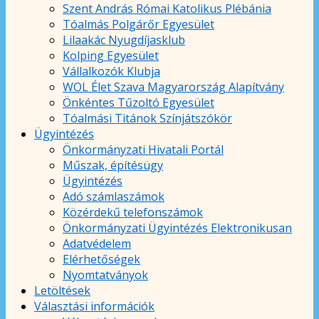
Szent András Római Katolikus Plébánia
Tóalmás Polgárőr Egyesület
Lilaakác Nyugdíjasklub
Kolping Egyesület
Vállalkozók Klubja
WOL Élet Szava Magyarország Alapítvány
Önkéntes Tűzoltó Egyesület
Tóalmási Titánok Színjátszókör
Ügyintézés
Önkormányzati Hivatali Portál
Műszak, építésügy
Ügyintézés
Adó számlaszámok
Közérdekű telefonszámok
Önkormányzati Ügyintézés Elektronikusan
Adatvédelem
Elérhetőségek
Nyomtatványok
Letöltések
Választási információk