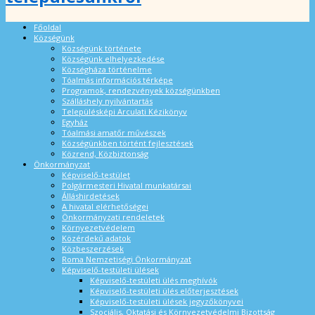
Főoldal
Községünk
Községünk története
Községünk elhelyezkedése
Községháza történelme
Tóalmás információs térképe
Programok, rendezvények községünkben
Szálláshely nyilvántartás
Településképi Arculati Kézikönyv
Egyház
Tóalmási amatőr művészek
Községünkben történt fejlesztések
Közrend, Közbiztonság
Önkormányzat
Képviselő-testület
Polgármesteri Hivatal munkatársai
Álláshirdetések
A hivatal elérhetőségei
Önkormányzati rendeletek
Környezetvédelem
Közérdekű adatok
Közbeszerzések
Roma Nemzetiségi Önkormányzat
Képviselő-testületi ülések
Képviselő-testületi ülés meghívók
Képviselő-testületi ülés előterjesztések
Képviselő-testületi ülések jegyzőkönyvei
Szociális, Oktatási és Környezetvédelmi Bizottság