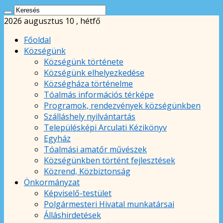
2026 augusztus 10 , hétfő
Főoldal
Községünk
Községünk története
Községünk elhelyezkedése
Községháza történelme
Tóalmás információs térképe
Programok, rendezvények községünkben
Szálláshely nyilvántartás
Településképi Arculati Kézikönyv
Egyház
Tóalmási amatőr művészek
Községünkben történt fejlesztések
Közrend, Közbiztonság
Önkormányzat
Képviselő-testület
Polgármesteri Hivatal munkatársai
Álláshirdetések