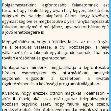
Polgármesterként legfontosabb feladatomnak azt
tartom, hogy Tóalmás egy olyan hely legyen, ahol jó élni,
dolgozni és családot alapítani. Célom, hogy közösen,
egymást segítve és megbecsülve olyan irányba fejlesszük
falunkat, amely méltó múltjához, ugyanakkor bátran épít
a jövő lehetőségeire is.
Meggyőződésem, hogy a fejlődés kulcsa az összefogás:
ha a település vezetése, a civil közösségek, a helyi
vállalkozók és a lakosok együtt gondolkodnak, Tóalmás
tovább erősödhet és gyarapodhat.
Honlapunkon mindenki megtalálhatja a legfontosabb
híreket, eseményeket és információkat, amelyek
segítenek eligazodni a közéletben, a hivatali
ügyintézésben és a közösségi programok világában.
Kívánom, hogy érezzék otthon magukat Tóalmáson –
akár itt élnek, akár csak ellátogatnak településünkre.
Közösen tegyünk azért, hogy falunk egyre szebb,
rendezettebb és élhetőbb legyen mindannyiunk számára.