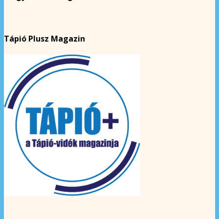
Tápió Plusz Magazin