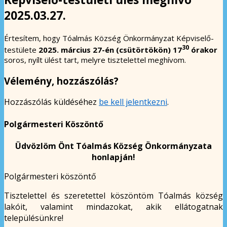
2025.03.27.
Értesítem, hogy Tóalmás Község Önkormányzat Képviselő-
30
testülete
2025. március 27-én (csütörtökön) 17
órakor
soros, nyílt ülést tart, melyre tisztelettel meghívom.
Vélemény, hozzászólás?
Hozzászólás küldéséhez
be kell jelentkezni
.
Polgármesteri Köszöntő
Üdvözlöm Önt Tóalmás Község Önkormányzata
honlapján!
Polgármesteri köszöntő
Tisztelettel és szeretettel köszöntöm Tóalmás község
lakóit, valamint mindazokat, akik ellátogatnak
településünkre!