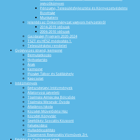
jegyzőkönyvei
Pénzügyi, Településfejlesztési és Környezetvédelmi
Bizottság
Munkaterv
Jelentés az Önkormányzat vagyoni helyzetéről
2014-2019 időszak
2006-2010 időszak
Gazdasági Program 2020-2024
TSZT és HÉSZ módosítás 1.
Településképi rendelet
Gyógyvizes strand, kemping
Bemutatkozás
Nyitvatartás
Árak
Kemping
Ifjúsági Tábor és Szálláshely
Kapcsolat
Intézmények
Egészségügyi Intézmények
Állatorvosi ügyeleti
Tóalmási Almácska Bölcsőde
Tóalmási Mesevár Óvoda
Általános Iskola
Községi Művelődési Ház
Községi Könyvtár
Segítőkéz Szociális Központ
Falugazdász
Hulladékszállítás
Tiszamenti Regionális Vízművek Zrt.
Egyház és Civilszervezetek