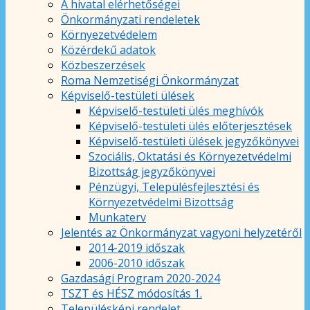
A hivatal elérhetőségei
Önkormányzati rendeletek
Környezetvédelem
Közérdekű adatok
Közbeszerzések
Roma Nemzetiségi Önkormányzat
Képviselő-testületi ülések
Képviselő-testületi ülés meghívók
Képviselő-testületi ülés előterjesztések
Képviselő-testületi ülések jegyzőkönyvei
Szociális, Oktatási és Környezetvédelmi
Bizottság jegyzőkönyvei
Pénzügyi, Településfejlesztési és
Környezetvédelmi Bizottság
Munkaterv
Jelentés az Önkormányzat vagyoni helyzetéről
2014-2019 időszak
2006-2010 időszak
Gazdasági Program 2020-2024
TSZT és HÉSZ módosítás 1.
Településképi rendelet