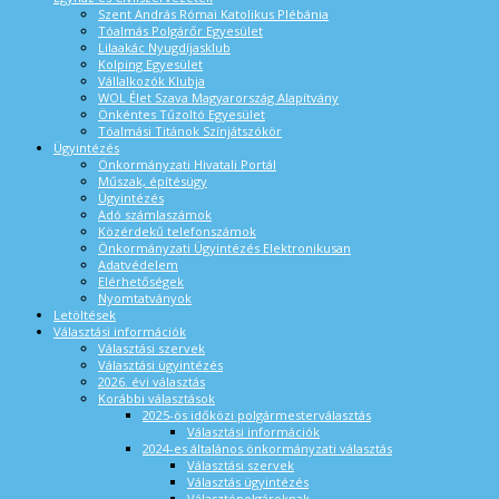
Szent András Római Katolikus Plébánia
Tóalmás Polgárőr Egyesület
Lilaakác Nyugdíjasklub
Kolping Egyesület
Vállalkozók Klubja
WOL Élet Szava Magyarország Alapítvány
Önkéntes Tűzoltó Egyesület
Tóalmási Titánok Színjátszókör
Ügyintézés
Önkormányzati Hivatali Portál
Műszak, építésügy
Ügyintézés
Adó számlaszámok
Közérdekű telefonszámok
Önkormányzati Ügyintézés Elektronikusan
Adatvédelem
Elérhetőségek
Nyomtatványok
Letöltések
Választási információk
Választási szervek
Választási ügyintézés
2026. évi választás
Korábbi választások
2025-ös időközi polgármesterválasztás
Választási információk
2024-es általános önkormányzati választás
Választási szervek
Választás ügyintézés
Választópolgároknak