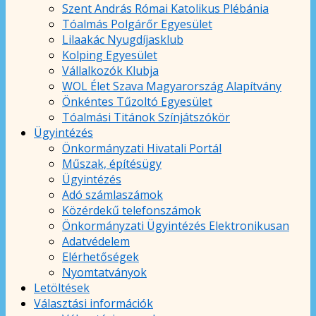
Szent András Római Katolikus Plébánia
Tóalmás Polgárőr Egyesület
Lilaakác Nyugdíjasklub
Kolping Egyesület
Vállalkozók Klubja
WOL Élet Szava Magyarország Alapítvány
Önkéntes Tűzoltó Egyesület
Tóalmási Titánok Színjátszókör
Ügyintézés
Önkormányzati Hivatali Portál
Műszak, építésügy
Ügyintézés
Adó számlaszámok
Közérdekű telefonszámok
Önkormányzati Ügyintézés Elektronikusan
Adatvédelem
Elérhetőségek
Nyomtatványok
Letöltések
Választási információk