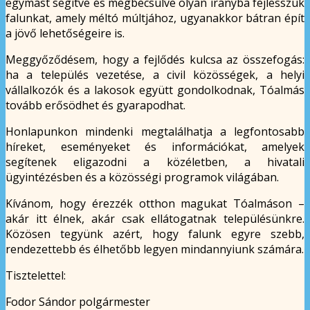
egymást segítve és megbecsülve olyan irányba fejlesszük
falunkat, amely méltó múltjához, ugyanakkor bátran épít
a jövő lehetőségeire is.
Meggyőződésem, hogy a fejlődés kulcsa az összefogás:
ha a település vezetése, a civil közösségek, a helyi
vállalkozók és a lakosok együtt gondolkodnak, Tóalmás
tovább erősödhet és gyarapodhat.
Honlapunkon mindenki megtalálhatja a legfontosabb
híreket, eseményeket és információkat, amelyek
segítenek eligazodni a közéletben, a hivatali
ügyintézésben és a közösségi programok világában.
Kívánom, hogy érezzék otthon magukat Tóalmáson –
akár itt élnek, akár csak ellátogatnak településünkre.
Közösen tegyünk azért, hogy falunk egyre szebb,
rendezettebb és élhetőbb legyen mindannyiunk számára.
Tisztelettel:
Fodor Sándor polgármester