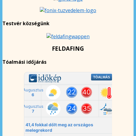
Testvér községünk
FELDAFING
Tóalmási időjárás