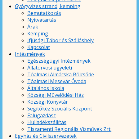
Gyógyvizes strand, kemping
Bemutatkozás
Nyitvatartás
Árak
Kemping
Ifjúsági Tábor és Szálláshely
Kapcsolat
Intézmények
Egészségügyi Intézmények
Állatorvosi ügyeleti
Tóalmási Almácska Bölcsőde
Tóalmási Mesevár Óvoda
Általános Iskola
Községi Művelődési Ház
Községi Könyvtár
Segítőkéz Szociális Központ
Falugazdász
Hulladékszállítás
Tiszamenti Regionális Vízművek Zrt.
Egyház és Civilszervezetek