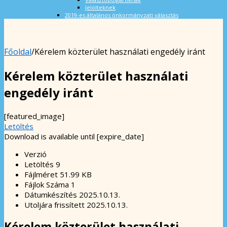
Jelölteknek
2019-es általános önkormányzati választás
Főoldal
/
Kérelem közterület használati engedély iránt
Kérelem közterület használati
engedély iránt
[featured_image]
Letöltés
Download is available until [expire_date]
Verzió
Letöltés
9
Fájlméret
51.99 KB
Fájlok Száma
1
Dátumkészítés
2025.10.13.
Utoljára frissített
2025.10.13.
Kérelem közterület használati