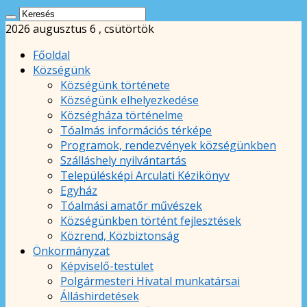
2026 augusztus 6 , csütörtök
Főoldal
Községünk
Községünk története
Községünk elhelyezkedése
Községháza történelme
Tóalmás információs térképe
Programok, rendezvények községünkben
Szálláshely nyilvántartás
Településképi Arculati Kézikönyv
Egyház
Tóalmási amatőr művészek
Községünkben történt fejlesztések
Közrend, Közbiztonság
Önkormányzat
Képviselő-testület
Polgármesteri Hivatal munkatársai
Álláshirdetések