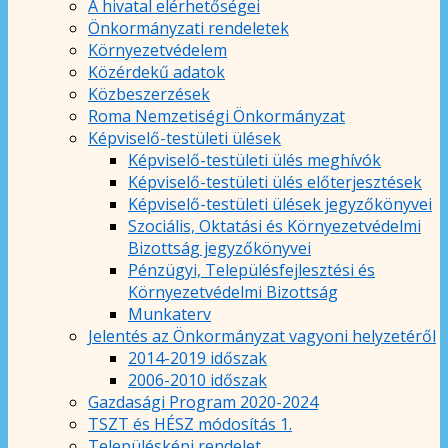
A hivatal elérhetőségei
Önkormányzati rendeletek
Környezetvédelem
Közérdekű adatok
Közbeszerzések
Roma Nemzetiségi Önkormányzat
Képviselő-testületi ülések
Képviselő-testületi ülés meghívók
Képviselő-testületi ülés előterjesztések
Képviselő-testületi ülések jegyzőkönyvei
Szociális, Oktatási és Környezetvédelmi
Bizottság jegyzőkönyvei
Pénzügyi, Településfejlesztési és
Környezetvédelmi Bizottság
Munkaterv
Jelentés az Önkormányzat vagyoni helyzetéről
2014-2019 időszak
2006-2010 időszak
Gazdasági Program 2020-2024
TSZT és HÉSZ módosítás 1.
Településképi rendelet