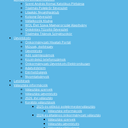
Szent András Római Katolikus Plébánia
Tóalmás Polgárőr Egyesület
Lilaakác Nyugdíjasklub
Kolping Egyesület
Vállalkozók Klubja
WOL Élet Szava Magyarország Alapítvány
Önkéntes Tűzoltó Egyesület
Tóalmási Titánok Színjátszókör
Ügyintézés
Önkormányzati Hivatali Portál
Műszak, építésügy
Ügyintézés
Adó számlaszámok
Közérdekű telefonszámok
Önkormányzati Ügyintézés Elektronikusan
Adatvédelem
Elérhetőségek
Nyomtatványok
Letöltések
Választási információk
Választási szervek
Választási ügyintézés
2026. évi választás
Korábbi választások
2025-ös időközi polgármesterválasztás
Választási információk
2024-es általános önkormányzati választás
Választási szervek
Választás ügyintézés
Választópolgároknak