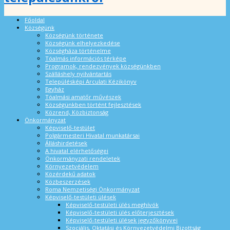
Főoldal
Községünk
Községünk története
Községünk elhelyezkedése
Községháza történelme
Tóalmás információs térképe
Programok, rendezvények községünkben
Szálláshely nyilvántartás
Településképi Arculati Kézikönyv
Egyház
Tóalmási amatőr művészek
Községünkben történt fejlesztések
Közrend, Közbiztonság
Önkormányzat
Képviselő-testület
Polgármesteri Hivatal munkatársai
Álláshirdetések
A hivatal elérhetőségei
Önkormányzati rendeletek
Környezetvédelem
Közérdekű adatok
Közbeszerzések
Roma Nemzetiségi Önkormányzat
Képviselő-testületi ülések
Képviselő-testületi ülés meghívók
Képviselő-testületi ülés előterjesztések
Képviselő-testületi ülések jegyzőkönyvei
Szociális, Oktatási és Környezetvédelmi Bizottság