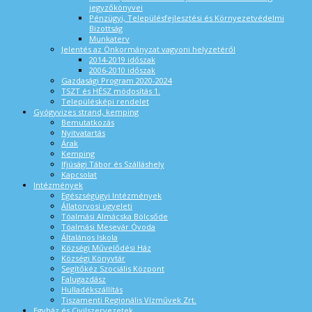
jegyzőkönyvei
Pénzügyi, Településfejlesztési és Környezetvédelmi
Bizottság
Munkaterv
Jelentés az Önkormányzat vagyoni helyzetéről
2014-2019 időszak
2006-2010 időszak
Gazdasági Program 2020-2024
TSZT és HÉSZ módosítás 1.
Településképi rendelet
Gyógyvizes strand, kemping
Bemutatkozás
Nyitvatartás
Árak
Kemping
Ifjúsági Tábor és Szálláshely
Kapcsolat
Intézmények
Egészségügyi Intézmények
Állatorvosi ügyeleti
Tóalmási Almácska Bölcsőde
Tóalmási Mesevár Óvoda
Általános Iskola
Községi Művelődési Ház
Községi Könyvtár
Segítőkéz Szociális Központ
Falugazdász
Hulladékszállítás
Tiszamenti Regionális Vízművek Zrt.
Egyház és Civilszervezetek