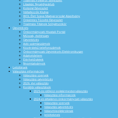
Tóalmás Polgárőr Egyesület
Lilaakác Nyugdíjasklub
Kolping Egyesület
Vállalkozók Klubja
WOL Élet Szava Magyarország Alapítvány
Önkéntes Tűzoltó Egyesület
Tóalmási Titánok Színjátszókör
Ügyintézés
Önkormányzati Hivatali Portál
Műszak, építésügy
Ügyintézés
Adó számlaszámok
Közérdekű telefonszámok
Önkormányzati Ügyintézés Elektronikusan
Adatvédelem
Elérhetőségek
Nyomtatványok
Letöltések
Választási információk
Választási szervek
Választási ügyintézés
2026. évi választás
Korábbi választások
2025-ös időközi polgármesterválasztás
Választási információk
2024-es általános önkormányzati választás
Választási szervek
Választás ügyintézés
Választópolgároknak
Jelölteknek