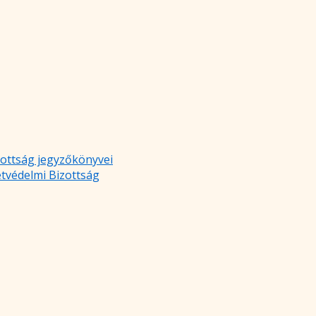
zottság jegyzőkönyvei
etvédelmi Bizottság