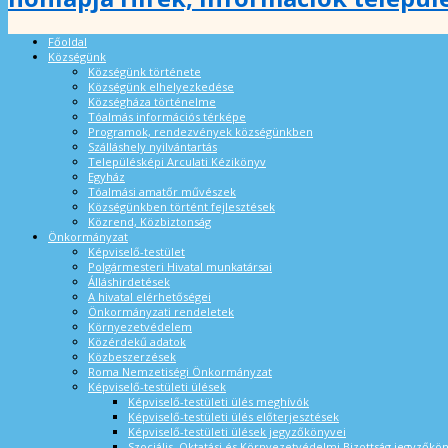
Főoldal
Községünk
Községünk története
Községünk elhelyezkedése
Községháza történelme
Tóalmás információs térképe
Programok, rendezvények községünkben
Szálláshely nyilvántartás
Településképi Arculati Kézikönyv
Egyház
Tóalmási amatőr művészek
Községünkben történt fejlesztések
Közrend, Közbiztonság
Önkormányzat
Képviselő-testület
Polgármesteri Hivatal munkatársai
Álláshirdetések
A hivatal elérhetőségei
Önkormányzati rendeletek
Környezetvédelem
Közérdekű adatok
Közbeszerzések
Roma Nemzetiségi Önkormányzat
Képviselő-testületi ülések
Képviselő-testületi ülés meghívók
Képviselő-testületi ülés előterjesztések
Képviselő-testületi ülések jegyzőkönyvei
Szociális, Oktatási és Környezetvédelmi Bizottság jegyzőkö