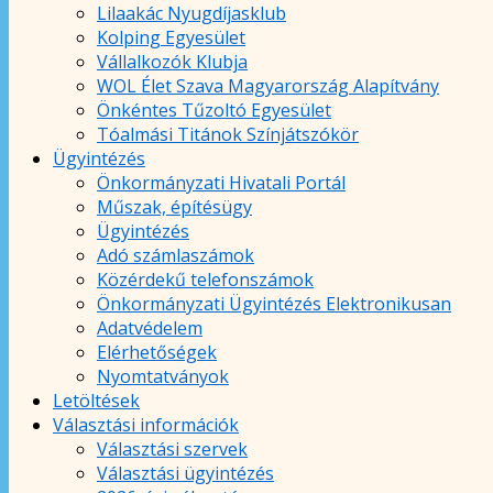
Lilaakác Nyugdíjasklub
Kolping Egyesület
Vállalkozók Klubja
WOL Élet Szava Magyarország Alapítvány
Önkéntes Tűzoltó Egyesület
Tóalmási Titánok Színjátszókör
Ügyintézés
Önkormányzati Hivatali Portál
Műszak, építésügy
Ügyintézés
Adó számlaszámok
Közérdekű telefonszámok
Önkormányzati Ügyintézés Elektronikusan
Adatvédelem
Elérhetőségek
Nyomtatványok
Letöltések
Választási információk
Választási szervek
Választási ügyintézés