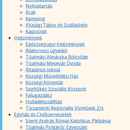
Nyitvatartás
Árak
Kemping
Ifjúsági Tábor és Szálláshely
Kapcsolat
Intézmények
Egészségügyi Intézmények
Állatorvosi ügyeleti
Tóalmási Almácska Bölcsőde
Tóalmási Mesevár Óvoda
Általános Iskola
Községi Művelődési Ház
Községi Könyvtár
Segítőkéz Szociális Központ
Falugazdász
Hulladékszállítás
Tiszamenti Regionális Vízművek Zrt.
Egyház és Civilszervezetek
Szent András Római Katolikus Plébánia
Tóalmás Polgárőr Egyesület