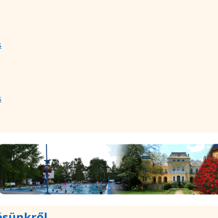
s
s
ésünkről