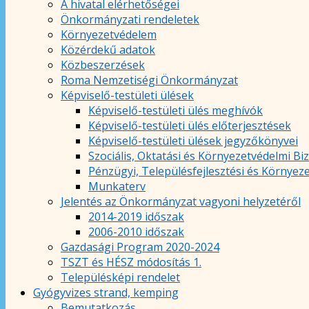
A hivatal elérhetőségei
Önkormányzati rendeletek
Környezetvédelem
Közérdekű adatok
Közbeszerzések
Roma Nemzetiségi Önkormányzat
Képviselő-testületi ülések
Képviselő-testületi ülés meghívók
Képviselő-testületi ülés előterjesztések
Képviselő-testületi ülések jegyzőkönyvei
Szociális, Oktatási és Környezetvédelmi Bi
Pénzügyi, Településfejlesztési és Környez
Munkaterv
Jelentés az Önkormányzat vagyoni helyzetéről
2014-2019 időszak
2006-2010 időszak
Gazdasági Program 2020-2024
TSZT és HÉSZ módosítás 1.
Településképi rendelet
Gyógyvizes strand, kemping
Bemutatkozás