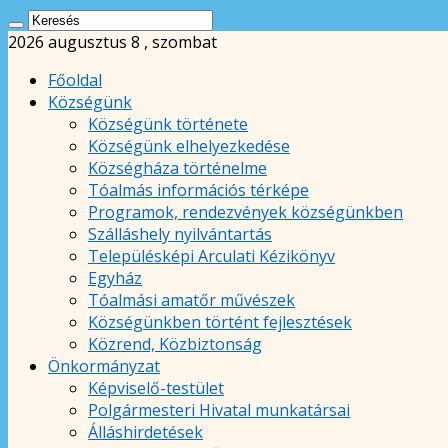
2026 augusztus 8 , szombat
Főoldal
Községünk
Községünk története
Községünk elhelyezkedése
Községháza történelme
Tóalmás információs térképe
Programok, rendezvények községünkben
Szálláshely nyilvántartás
Településképi Arculati Kézikönyv
Egyház
Tóalmási amatőr művészek
Községünkben történt fejlesztések
Közrend, Közbiztonság
Önkormányzat
Képviselő-testület
Polgármesteri Hivatal munkatársai
Álláshirdetések