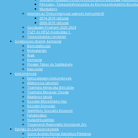
Pénzügyi, Településfejlesztési és Környezetvédelmi Bizotts
Munkaterv
Jelentés az Önkormányzat vagyoni helyzetéről
2014-2019 időszak
2006-2010 időszak
Gazdasági Program 2020-2024
TSZT és HÉSZ módosítás 1.
Településképi rendelet
Gyógyvizes strand, kemping
Bemutatkozás
Nyitvatartás
Árak
Kemping
Ifjúsági Tábor és Szálláshely
Kapcsolat
Intézmények
Egészségügyi Intézmények
Állatorvosi ügyeleti
Tóalmási Almácska Bölcsőde
Tóalmási Mesevár Óvoda
Általános Iskola
Községi Művelődési Ház
Községi Könyvtár
Segítőkéz Szociális Központ
Falugazdász
Hulladékszállítás
Tiszamenti Regionális Vízművek Zrt.
Egyház és Civilszervezetek
Szent András Római Katolikus Plébánia