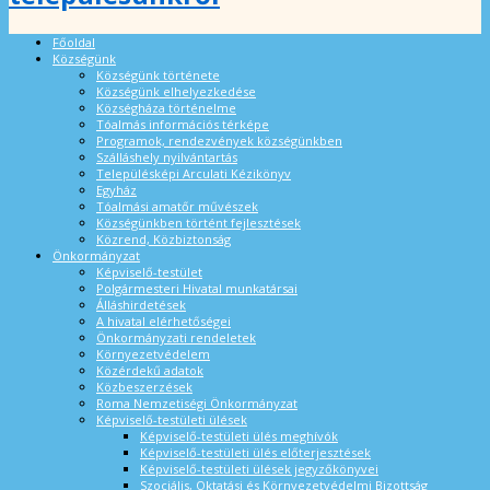
Főoldal
Községünk
Községünk története
Községünk elhelyezkedése
Községháza történelme
Tóalmás információs térképe
Programok, rendezvények községünkben
Szálláshely nyilvántartás
Településképi Arculati Kézikönyv
Egyház
Tóalmási amatőr művészek
Községünkben történt fejlesztések
Közrend, Közbiztonság
Önkormányzat
Képviselő-testület
Polgármesteri Hivatal munkatársai
Álláshirdetések
A hivatal elérhetőségei
Önkormányzati rendeletek
Környezetvédelem
Közérdekű adatok
Közbeszerzések
Roma Nemzetiségi Önkormányzat
Képviselő-testületi ülések
Képviselő-testületi ülés meghívók
Képviselő-testületi ülés előterjesztések
Képviselő-testületi ülések jegyzőkönyvei
Szociális, Oktatási és Környezetvédelmi Bizottság