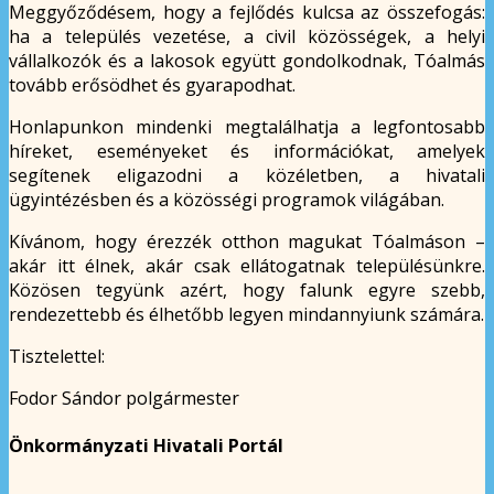
Meggyőződésem, hogy a fejlődés kulcsa az összefogás:
ha a település vezetése, a civil közösségek, a helyi
vállalkozók és a lakosok együtt gondolkodnak, Tóalmás
tovább erősödhet és gyarapodhat.
Honlapunkon mindenki megtalálhatja a legfontosabb
híreket, eseményeket és információkat, amelyek
segítenek eligazodni a közéletben, a hivatali
ügyintézésben és a közösségi programok világában.
Kívánom, hogy érezzék otthon magukat Tóalmáson –
akár itt élnek, akár csak ellátogatnak településünkre.
Közösen tegyünk azért, hogy falunk egyre szebb,
rendezettebb és élhetőbb legyen mindannyiunk számára.
Tisztelettel:
Fodor Sándor polgármester
Önkormányzati Hivatali Portál