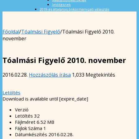
Jelölteknek
2019-es általános önkormányzati választás
Főoldal
/
Tóalmási Figyelő
/
Tóalmási Figyelő 2010.
november
Tóalmási Figyelő 2010. november
2016.02.28.
Hozzászólás írása
1,033 Megtekintés
Letöltés
Download is available until [expire_date]
Verzió
Letöltés
32
Fájlméret
6.52 MB
Fájlok Száma
1
Dátumkészítés
2016.02.28.