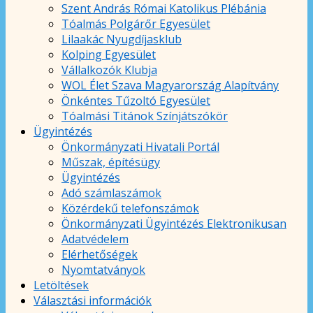
Szent András Római Katolikus Plébánia
Tóalmás Polgárőr Egyesület
Lilaakác Nyugdíjasklub
Kolping Egyesület
Vállalkozók Klubja
WOL Élet Szava Magyarország Alapítvány
Önkéntes Tűzoltó Egyesület
Tóalmási Titánok Színjátszókör
Ügyintézés
Önkormányzati Hivatali Portál
Műszak, építésügy
Ügyintézés
Adó számlaszámok
Közérdekű telefonszámok
Önkormányzati Ügyintézés Elektronikusan
Adatvédelem
Elérhetőségek
Nyomtatványok
Letöltések
Választási információk