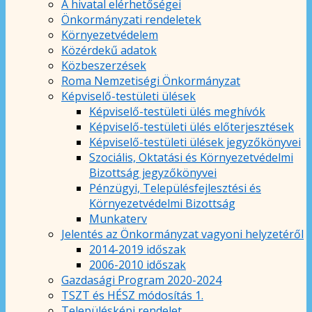
A hivatal elérhetőségei
Önkormányzati rendeletek
Környezetvédelem
Közérdekű adatok
Közbeszerzések
Roma Nemzetiségi Önkormányzat
Képviselő-testületi ülések
Képviselő-testületi ülés meghívók
Képviselő-testületi ülés előterjesztések
Képviselő-testületi ülések jegyzőkönyvei
Szociális, Oktatási és Környezetvédelmi
Bizottság jegyzőkönyvei
Pénzügyi, Településfejlesztési és
Környezetvédelmi Bizottság
Munkaterv
Jelentés az Önkormányzat vagyoni helyzetéről
2014-2019 időszak
2006-2010 időszak
Gazdasági Program 2020-2024
TSZT és HÉSZ módosítás 1.
Településképi rendelet