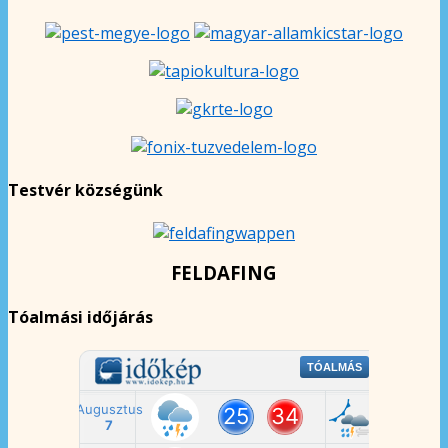
Testvér községünk
FELDAFING
Tóalmási időjárás