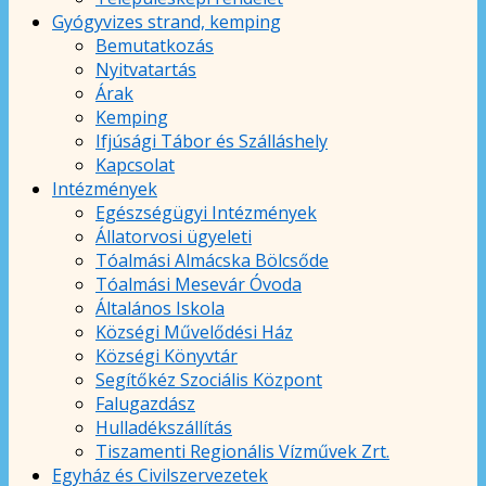
Gyógyvizes strand, kemping
Bemutatkozás
Nyitvatartás
Árak
Kemping
Ifjúsági Tábor és Szálláshely
Kapcsolat
Intézmények
Egészségügyi Intézmények
Állatorvosi ügyeleti
Tóalmási Almácska Bölcsőde
Tóalmási Mesevár Óvoda
Általános Iskola
Községi Művelődési Ház
Községi Könyvtár
Segítőkéz Szociális Központ
Falugazdász
Hulladékszállítás
Tiszamenti Regionális Vízművek Zrt.
Egyház és Civilszervezetek