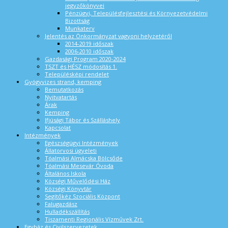
jegyzőkönyvei
Pénzügyi, Településfejlesztési és Környezetvédelmi
Bizottság
Munkaterv
Jelentés az Önkormányzat vagyoni helyzetéről
2014-2019 időszak
2006-2010 időszak
Gazdasági Program 2020-2024
TSZT és HÉSZ módosítás 1.
Településképi rendelet
Gyógyvizes strand, kemping
Bemutatkozás
Nyitvatartás
Árak
Kemping
Ifjúsági Tábor és Szálláshely
Kapcsolat
Intézmények
Egészségügyi Intézmények
Állatorvosi ügyeleti
Tóalmási Almácska Bölcsőde
Tóalmási Mesevár Óvoda
Általános Iskola
Községi Művelődési Ház
Községi Könyvtár
Segítőkéz Szociális Központ
Falugazdász
Hulladékszállítás
Tiszamenti Regionális Vízművek Zrt.
Egyház és Civilszervezetek