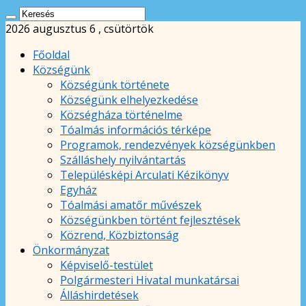
2026 augusztus 6 , csütörtök
Főoldal
Községünk
Községünk története
Községünk elhelyezkedése
Községháza történelme
Tóalmás információs térképe
Programok, rendezvények községünkben
Szálláshely nyilvántartás
Településképi Arculati Kézikönyv
Egyház
Tóalmási amatőr művészek
Községünkben történt fejlesztések
Közrend, Közbiztonság
Önkormányzat
Képviselő-testület
Polgármesteri Hivatal munkatársai
Álláshirdetések