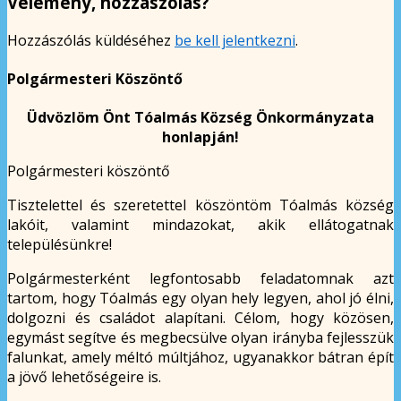
Vélemény, hozzászólás?
Hozzászólás küldéséhez
be kell jelentkezni
.
Polgármesteri Köszöntő
Üdvözlöm Önt Tóalmás Község Önkormányzata
honlapján!
Polgármesteri köszöntő
Tisztelettel és szeretettel köszöntöm Tóalmás község
lakóit, valamint mindazokat, akik ellátogatnak
településünkre!
Polgármesterként legfontosabb feladatomnak azt
tartom, hogy Tóalmás egy olyan hely legyen, ahol jó élni,
dolgozni és családot alapítani. Célom, hogy közösen,
egymást segítve és megbecsülve olyan irányba fejlesszük
falunkat, amely méltó múltjához, ugyanakkor bátran épít
a jövő lehetőségeire is.