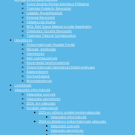
Szent András Római Katolikus Plébánia
Tóalmás Polgárőr Egyesület
Lilaakác Nyugdíjasklub
Kolping Egyesület
Vállalkozók Klubja
WOL Élet Szava Magyarország Alapítvány
Önkéntes Tűzoltó Egyesület
Tóalmási Titánok Színjátszókör
Ügyintézés
Önkormányzati Hivatali Portál
Műszak, építésügy
Ügyintézés
Adó számlaszámok
Közérdekű telefonszámok
Önkormányzati Ügyintézés Elektronikusan
Adatvédelem
Elérhetőségek
Nyomtatványok
Letöltések
Választási információk
Választási szervek
Választási ügyintézés
2026. évi választás
Korábbi választások
2025-ös időközi polgármesterválasztás
Választási információk
2024-es általános önkormányzati választás
Választási szervek
Választás ügyintézés
Választópolgároknak