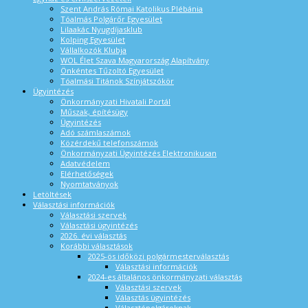
Szent András Római Katolikus Plébánia
Tóalmás Polgárőr Egyesület
Lilaakác Nyugdíjasklub
Kolping Egyesület
Vállalkozók Klubja
WOL Élet Szava Magyarország Alapítvány
Önkéntes Tűzoltó Egyesület
Tóalmási Titánok Színjátszókör
Ügyintézés
Önkormányzati Hivatali Portál
Műszak, építésügy
Ügyintézés
Adó számlaszámok
Közérdekű telefonszámok
Önkormányzati Ügyintézés Elektronikusan
Adatvédelem
Elérhetőségek
Nyomtatványok
Letöltések
Választási információk
Választási szervek
Választási ügyintézés
2026. évi választás
Korábbi választások
2025-ös időközi polgármesterválasztás
Választási információk
2024-es általános önkormányzati választás
Választási szervek
Választás ügyintézés
Választópolgároknak