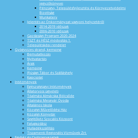
jegyzőkönyvei
Pénzügyi, Településfejlesztési és Környezetvédelmi
Bizottság
Munkaterv
Jelentés az Önkormányzat vagyoni helyzetéről
2014-2019 időszak
2006-2010 időszak
Gazdasági Program 2020-2024
TSZT és HÉSZ módosítás 1.
Településképi rendelet
Gyógyvizes strand, kemping
Bemutatkozás
Nyitvatartás
Árak
Kemping
Ifjúsági Tábor és Szálláshely
Kapcsolat
Intézmények
Egészségügyi Intézmények
Állatorvosi ügyeleti
Tóalmási Almácska Bölcsőde
Tóalmási Mesevár Óvoda
Általános Iskola
Községi Művelődési Ház
Községi Könyvtár
Segítőkéz Szociális Központ
Falugazdász
Hulladékszállítás
Tiszamenti Regionális Vízművek Zrt.
Egyház és Civilszervezetek