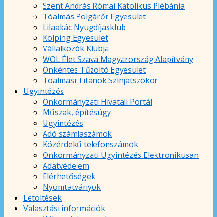
Szent András Római Katolikus Plébánia
Tóalmás Polgárőr Egyesület
Lilaakác Nyugdíjasklub
Kolping Egyesület
Vállalkozók Klubja
WOL Élet Szava Magyarország Alapítvány
Önkéntes Tűzoltó Egyesület
Tóalmási Titánok Színjátszókör
Ügyintézés
Önkormányzati Hivatali Portál
Műszak, építésügy
Ügyintézés
Adó számlaszámok
Közérdekű telefonszámok
Önkormányzati Ügyintézés Elektronikusan
Adatvédelem
Elérhetőségek
Nyomtatványok
Letöltések
Választási információk