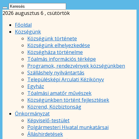
2026 augusztus 6 , csütörtök
Főoldal
Községünk
Községünk története
Községünk elhelyezkedése
Községháza történelme
Tóalmás információs térképe
Programok, rendezvények községünkben
Szálláshely nyilvántartás
Településképi Arculati Kézikönyv
Egyház
Tóalmási amatőr művészek
Községünkben történt fejlesztések
Közrend, Közbiztonság
Önkormányzat
Képviselő-testület
Polgármesteri Hivatal munkatársai
Álláshirdetések