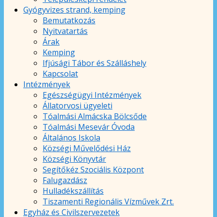
Gyógyvizes strand, kemping
Bemutatkozás
Nyitvatartás
Árak
Kemping
Ifjúsági Tábor és Szálláshely
Kapcsolat
Intézmények
Egészségügyi Intézmények
Állatorvosi ügyeleti
Tóalmási Almácska Bölcsőde
Tóalmási Mesevár Óvoda
Általános Iskola
Községi Művelődési Ház
Községi Könyvtár
Segítőkéz Szociális Központ
Falugazdász
Hulladékszállítás
Tiszamenti Regionális Vízművek Zrt.
Egyház és Civilszervezetek