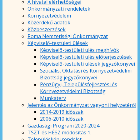
A hivatal elérhetőségei
Önkormányzati rendeletek
Környezetvédelem
Közérdekű adatok
Közbeszerzések
Roma Nemzetiségi Önkormányzat
Képviselő-testületi ülések
Képviselő-testületi ülés meghívók
Képviselő-testületi ülés előterjesztések
Képviselő-testületi ülések jegyzőkönyvei
Szociális, Oktatási és Környezetvédelmi
Bizottság jegyzőkönyvei
Pénzügyi, Településfejlesztési és
Környezetvédelmi Bizottság
Munkaterv
Jelentés az Önkormányzat vagyoni helyzetéről
2014-2019 időszak
2006-2010 időszak
Gazdasági Program 2020-2024
TSZT és HÉSZ módosítás 1.
Településképi rendelet