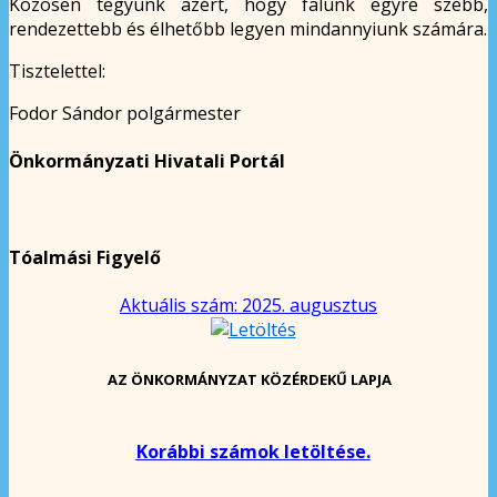
Közösen tegyünk azért, hogy falunk egyre szebb,
rendezettebb és élhetőbb legyen mindannyiunk számára.
Tisztelettel:
Fodor Sándor polgármester
Önkormányzati Hivatali Portál
Tóalmási Figyelő
Aktuális szám: 2025. augusztus
AZ ÖNKORMÁNYZAT KÖZÉRDEKŰ LAPJA
Korábbi számok letöltése.