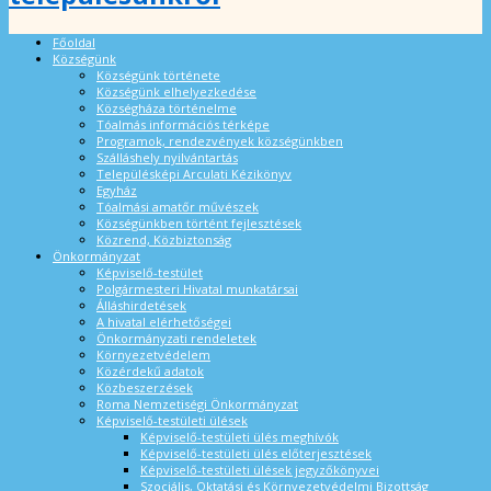
Főoldal
Községünk
Községünk története
Községünk elhelyezkedése
Községháza történelme
Tóalmás információs térképe
Programok, rendezvények községünkben
Szálláshely nyilvántartás
Településképi Arculati Kézikönyv
Egyház
Tóalmási amatőr művészek
Községünkben történt fejlesztések
Közrend, Közbiztonság
Önkormányzat
Képviselő-testület
Polgármesteri Hivatal munkatársai
Álláshirdetések
A hivatal elérhetőségei
Önkormányzati rendeletek
Környezetvédelem
Közérdekű adatok
Közbeszerzések
Roma Nemzetiségi Önkormányzat
Képviselő-testületi ülések
Képviselő-testületi ülés meghívók
Képviselő-testületi ülés előterjesztések
Képviselő-testületi ülések jegyzőkönyvei
Szociális, Oktatási és Környezetvédelmi Bizottság