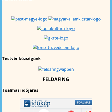
Testvér községünk
FELDAFING
Tóalmási időjárás