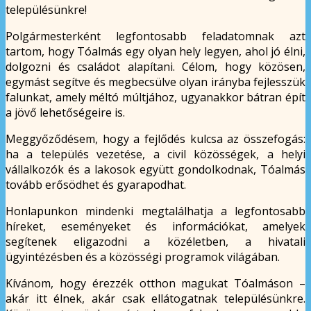
településünkre!
Polgármesterként legfontosabb feladatomnak azt
tartom, hogy Tóalmás egy olyan hely legyen, ahol jó élni,
dolgozni és családot alapítani. Célom, hogy közösen,
egymást segítve és megbecsülve olyan irányba fejlesszük
falunkat, amely méltó múltjához, ugyanakkor bátran épít
a jövő lehetőségeire is.
Meggyőződésem, hogy a fejlődés kulcsa az összefogás:
ha a település vezetése, a civil közösségek, a helyi
vállalkozók és a lakosok együtt gondolkodnak, Tóalmás
tovább erősödhet és gyarapodhat.
Honlapunkon mindenki megtalálhatja a legfontosabb
híreket, eseményeket és információkat, amelyek
segítenek eligazodni a közéletben, a hivatali
ügyintézésben és a közösségi programok világában.
Kívánom, hogy érezzék otthon magukat Tóalmáson –
akár itt élnek, akár csak ellátogatnak településünkre.