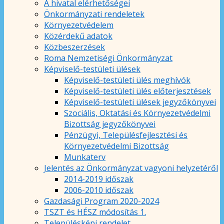
A hivatal elérhetőségei
Önkormányzati rendeletek
Környezetvédelem
Közérdekű adatok
Közbeszerzések
Roma Nemzetiségi Önkormányzat
Képviselő-testületi ülések
Képviselő-testületi ülés meghívók
Képviselő-testületi ülés előterjesztések
Képviselő-testületi ülések jegyzőkönyvei
Szociális, Oktatási és Környezetvédelmi
Bizottság jegyzőkönyvei
Pénzügyi, Településfejlesztési és
Környezetvédelmi Bizottság
Munkaterv
Jelentés az Önkormányzat vagyoni helyzetéről
2014-2019 időszak
2006-2010 időszak
Gazdasági Program 2020-2024
TSZT és HÉSZ módosítás 1.
Településképi rendelet