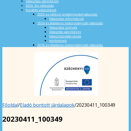
Választási ügyintézés
2026. évi választás
Korábbi választások
2025-ös időközi polgármesterválasztás
Választási információk
2024-es általános önkormányzati választás
Választási szervek
Választás ügyintézés
Választópolgároknak
Jelölteknek
2019-es általános önkormányzati választás
Főoldal
/
Eladó bontott járdalapok
/
20230411_100349
20230411_100349