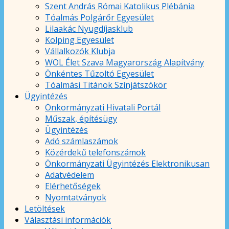
Szent András Római Katolikus Plébánia
Tóalmás Polgárőr Egyesület
Lilaakác Nyugdíjasklub
Kolping Egyesület
Vállalkozók Klubja
WOL Élet Szava Magyarország Alapítvány
Önkéntes Tűzoltó Egyesület
Tóalmási Titánok Színjátszókör
Ügyintézés
Önkormányzati Hivatali Portál
Műszak, építésügy
Ügyintézés
Adó számlaszámok
Közérdekű telefonszámok
Önkormányzati Ügyintézés Elektronikusan
Adatvédelem
Elérhetőségek
Nyomtatványok
Letöltések
Választási információk