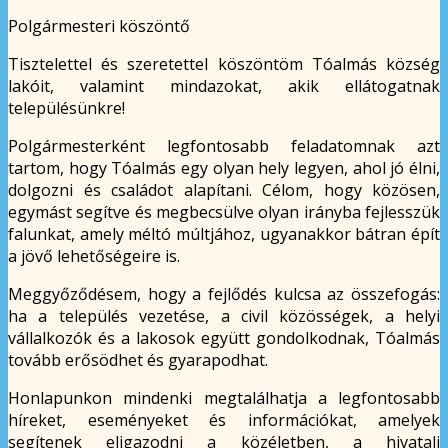
Polgármesteri köszöntő
Tisztelettel és szeretettel köszöntöm Tóalmás község
lakóit, valamint mindazokat, akik ellátogatnak
településünkre!
Polgármesterként legfontosabb feladatomnak azt
tartom, hogy Tóalmás egy olyan hely legyen, ahol jó élni,
dolgozni és családot alapítani. Célom, hogy közösen,
egymást segítve és megbecsülve olyan irányba fejlesszük
falunkat, amely méltó múltjához, ugyanakkor bátran épít
a jövő lehetőségeire is.
Meggyőződésem, hogy a fejlődés kulcsa az összefogás:
ha a település vezetése, a civil közösségek, a helyi
vállalkozók és a lakosok együtt gondolkodnak, Tóalmás
tovább erősödhet és gyarapodhat.
Honlapunkon mindenki megtalálhatja a legfontosabb
híreket, eseményeket és információkat, amelyek
segítenek eligazodni a közéletben, a hivatali