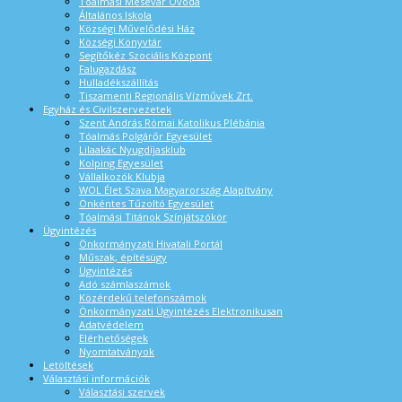
Tóalmási Mesevár Óvoda
Általános Iskola
Községi Művelődési Ház
Községi Könyvtár
Segítőkéz Szociális Központ
Falugazdász
Hulladékszállítás
Tiszamenti Regionális Vízművek Zrt.
Egyház és Civilszervezetek
Szent András Római Katolikus Plébánia
Tóalmás Polgárőr Egyesület
Lilaakác Nyugdíjasklub
Kolping Egyesület
Vállalkozók Klubja
WOL Élet Szava Magyarország Alapítvány
Önkéntes Tűzoltó Egyesület
Tóalmási Titánok Színjátszókör
Ügyintézés
Önkormányzati Hivatali Portál
Műszak, építésügy
Ügyintézés
Adó számlaszámok
Közérdekű telefonszámok
Önkormányzati Ügyintézés Elektronikusan
Adatvédelem
Elérhetőségek
Nyomtatványok
Letöltések
Választási információk
Választási szervek