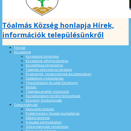
Tóalmás Község honlapja Hírek,
információk településünkről
Főoldal
Községünk
Községünk története
Községünk elhelyezkedése
Községháza történelme
Tóalmás információs térképe
Programok, rendezvények községünkben
Szálláshely nyilvántartás
Településképi Arculati Kézikönyv
Egyház
Tóalmási amatőr művészek
Községünkben történt fejlesztések
Közrend, Közbiztonság
Önkormányzat
Képviselő-testület
Polgármesteri Hivatal munkatársai
Álláshirdetések
A hivatal elérhetőségei
Önkormányzati rendeletek
Környezetvédelem