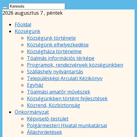
2026 augusztus 7 , péntek
Főoldal
Községünk
Községünk története
Községünk elhelyezkedése
Községháza történelme
Tóalmás információs térképe
Programok, rendezvények községünkben
Szálláshely nyilvántartás
Településképi Arculati Kézikönyv
Egyház
Tóalmási amatőr művészek
Községünkben történt fejlesztések
Közrend, Közbiztonság
Önkormányzat
Képviselő-testület
Polgármesteri Hivatal munkatársai
Álláshirdetések