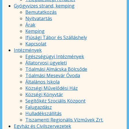
Gyógyvizes strand, kemping
Bemutatkozás
Nyitvatartás
Árak
Kemping
Ifjúsági Tábor és Szálláshely
Kapcsolat
Intézmények
Egészségügyi Intézmények
Állatorvosi ügyeleti
Tóalmási Almácska Bölcsőde
Tóalmási Mesevár Óvoda
Általános Iskola
Községi Művelődési Ház
Községi Könyvtár
Segítőkéz Szociális Központ
Falugazdász
Hulladékszállítás
Tiszamenti Regionális Vízművek Zrt.
Egyház és Civilszervezetek