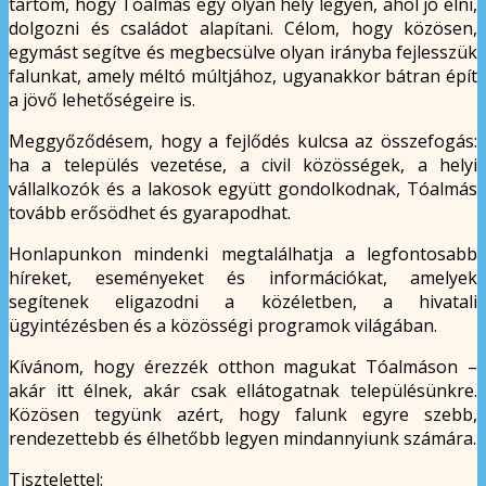
tartom, hogy Tóalmás egy olyan hely legyen, ahol jó élni,
dolgozni és családot alapítani. Célom, hogy közösen,
egymást segítve és megbecsülve olyan irányba fejlesszük
falunkat, amely méltó múltjához, ugyanakkor bátran épít
a jövő lehetőségeire is.
Meggyőződésem, hogy a fejlődés kulcsa az összefogás:
ha a település vezetése, a civil közösségek, a helyi
vállalkozók és a lakosok együtt gondolkodnak, Tóalmás
tovább erősödhet és gyarapodhat.
Honlapunkon mindenki megtalálhatja a legfontosabb
híreket, eseményeket és információkat, amelyek
segítenek eligazodni a közéletben, a hivatali
ügyintézésben és a közösségi programok világában.
Kívánom, hogy érezzék otthon magukat Tóalmáson –
akár itt élnek, akár csak ellátogatnak településünkre.
Közösen tegyünk azért, hogy falunk egyre szebb,
rendezettebb és élhetőbb legyen mindannyiunk számára.
Tisztelettel: