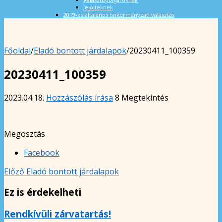
Jelölteknek
2019-es általános önkormányzati választás
Főoldal
/
Eladó bontott járdalapok
/
20230411_100359
20230411_100359
2023.04.18.
Hozzászólás írása
8 Megtekintés
Megosztás
Facebook
Előző
Eladó bontott járdalapok
Ez is érdekelheti
Rendkívüli zárvatartás!