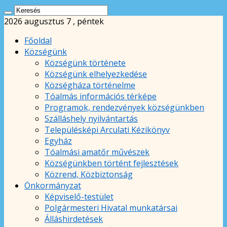
2026 augusztus 7 , péntek
Főoldal
Községünk
Községünk története
Községünk elhelyezkedése
Községháza történelme
Tóalmás információs térképe
Programok, rendezvények községünkben
Szálláshely nyilvántartás
Településképi Arculati Kézikönyv
Egyház
Tóalmási amatőr művészek
Községünkben történt fejlesztések
Közrend, Közbiztonság
Önkormányzat
Képviselő-testület
Polgármesteri Hivatal munkatársai
Álláshirdetések