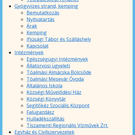
Gyógyvizes strand, kemping
Bemutatkozás
Nyitvatartás
Árak
Kemping
Ifjúsági Tábor és Szálláshely
Kapcsolat
Intézmények
Egészségügyi Intézmények
Állatorvosi ügyeleti
Tóalmási Almácska Bölcsőde
Tóalmási Mesevár Óvoda
Általános Iskola
Községi Művelődési Ház
Községi Könyvtár
Segítőkéz Szociális Központ
Falugazdász
Hulladékszállítás
Tiszamenti Regionális Vízművek Zrt.
Egyház és Civilszervezetek