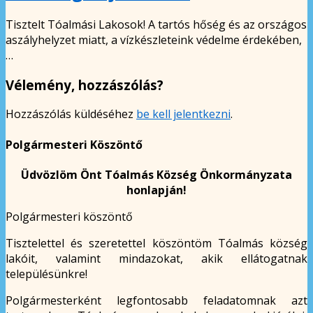
Tisztelt Tóalmási Lakosok! A tartós hőség és az országos
aszályhelyzet miatt, a vízkészleteink védelme érdekében,
…
Vélemény, hozzászólás?
Hozzászólás küldéséhez
be kell jelentkezni
.
Polgármesteri Köszöntő
Üdvözlöm Önt Tóalmás Község Önkormányzata
honlapján!
Polgármesteri köszöntő
Tisztelettel és szeretettel köszöntöm Tóalmás község
lakóit, valamint mindazokat, akik ellátogatnak
településünkre!
Polgármesterként legfontosabb feladatomnak azt