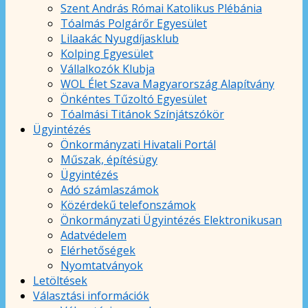
Szent András Római Katolikus Plébánia
Tóalmás Polgárőr Egyesület
Lilaakác Nyugdíjasklub
Kolping Egyesület
Vállalkozók Klubja
WOL Élet Szava Magyarország Alapítvány
Önkéntes Tűzoltó Egyesület
Tóalmási Titánok Színjátszókör
Ügyintézés
Önkormányzati Hivatali Portál
Műszak, építésügy
Ügyintézés
Adó számlaszámok
Közérdekű telefonszámok
Önkormányzati Ügyintézés Elektronikusan
Adatvédelem
Elérhetőségek
Nyomtatványok
Letöltések
Választási információk