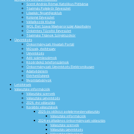
Szent András Római Katolikus Plébánia
Tóalmás Polgárőr Egyesület
Lilaakác Nyugdíjasklub
Kolping Egyesület
Vállalkozók Klubja
WOL Élet Szava Magyarország Alapítvány
Önkéntes Tűzoltó Egyesület
Tóalmási Titánok Színjátszókör
Ügyintézés
Önkormányzati Hivatali Portál
Műszak, építésügy
Ügyintézés
Adó számlaszámok
Közérdekű telefonszámok
Önkormányzati Ügyintézés Elektronikusan
Adatvédelem
Elérhetőségek
Nyomtatványok
Letöltések
Választási információk
Választási szervek
Választási ügyintézés
2026. évi választás
Korábbi választások
2025-ös időközi polgármesterválasztás
Választási információk
2024-es általános önkormányzati választás
Választási szervek
Választás ügyintézés
Választópolgároknak