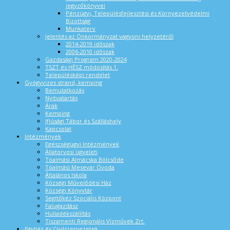
jegyzőkönyvei
Pénzügyi, Településfejlesztési és Környezetvédelmi
Bizottság
Munkaterv
Jelentés az Önkormányzat vagyoni helyzetéről
2014-2019 időszak
2006-2010 időszak
Gazdasági Program 2020-2024
TSZT és HÉSZ módosítás 1.
Településképi rendelet
Gyógyvizes strand, kemping
Bemutatkozás
Nyitvatartás
Árak
Kemping
Ifjúsági Tábor és Szálláshely
Kapcsolat
Intézmények
Egészségügyi Intézmények
Állatorvosi ügyeleti
Tóalmási Almácska Bölcsőde
Tóalmási Mesevár Óvoda
Általános Iskola
Községi Művelődési Ház
Községi Könyvtár
Segítőkéz Szociális Központ
Falugazdász
Hulladékszállítás
Tiszamenti Regionális Vízművek Zrt.
Egyház és Civilszervezetek