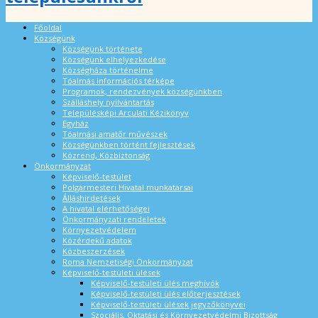
Főoldal
Községünk
Községünk története
Községünk elhelyezkedése
Községháza történelme
Tóalmás információs térképe
Programok, rendezvények községünkben
Szálláshely nyilvántartás
Településképi Arculati Kézikönyv
Egyház
Tóalmási amatőr művészek
Községünkben történt fejlesztések
Közrend, Közbiztonság
Önkormányzat
Képviselő-testület
Polgármesteri Hivatal munkatársai
Álláshirdetések
A hivatal elérhetőségei
Önkormányzati rendeletek
Környezetvédelem
Közérdekű adatok
Közbeszerzések
Roma Nemzetiségi Önkormányzat
Képviselő-testületi ülések
Képviselő-testületi ülés meghívók
Képviselő-testületi ülés előterjesztések
Képviselő-testületi ülések jegyzőkönyvei
Szociális, Oktatási és Környezetvédelmi Bizottság