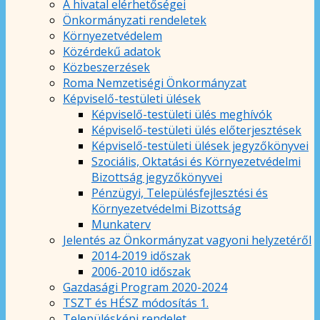
A hivatal elérhetőségei
Önkormányzati rendeletek
Környezetvédelem
Közérdekű adatok
Közbeszerzések
Roma Nemzetiségi Önkormányzat
Képviselő-testületi ülések
Képviselő-testületi ülés meghívók
Képviselő-testületi ülés előterjesztések
Képviselő-testületi ülések jegyzőkönyvei
Szociális, Oktatási és Környezetvédelmi
Bizottság jegyzőkönyvei
Pénzügyi, Településfejlesztési és
Környezetvédelmi Bizottság
Munkaterv
Jelentés az Önkormányzat vagyoni helyzetéről
2014-2019 időszak
2006-2010 időszak
Gazdasági Program 2020-2024
TSZT és HÉSZ módosítás 1.
Településképi rendelet