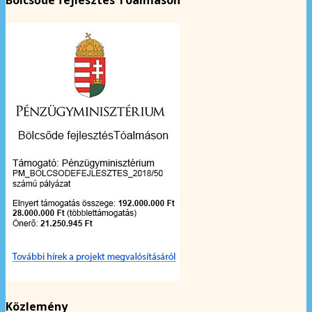
Bölcsőde fejlesztés Tóalmáson
Közlemény