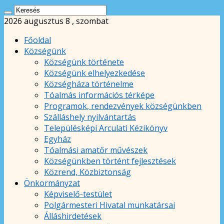
2026 augusztus 8 , szombat
Főoldal
Községünk
Községünk története
Községünk elhelyezkedése
Községháza történelme
Tóalmás információs térképe
Programok, rendezvények községünkben
Szálláshely nyilvántartás
Településképi Arculati Kézikönyv
Egyház
Tóalmási amatőr művészek
Községünkben történt fejlesztések
Közrend, Közbiztonság
Önkormányzat
Képviselő-testület
Polgármesteri Hivatal munkatársai
Álláshirdetések