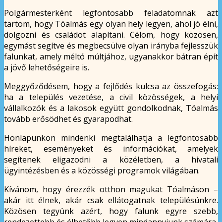
Polgármesterként legfontosabb feladatomnak azt
tartom, hogy Tóalmás egy olyan hely legyen, ahol jó élni,
dolgozni és családot alapítani. Célom, hogy közösen,
egymást segítve és megbecsülve olyan irányba fejlesszük
falunkat, amely méltó múltjához, ugyanakkor bátran épít
a jövő lehetőségeire is.
Meggyőződésem, hogy a fejlődés kulcsa az összefogás:
ha a település vezetése, a civil közösségek, a helyi
vállalkozók és a lakosok együtt gondolkodnak, Tóalmás
tovább erősödhet és gyarapodhat.
Honlapunkon mindenki megtalálhatja a legfontosabb
híreket, eseményeket és információkat, amelyek
segítenek eligazodni a közéletben, a hivatali
ügyintézésben és a közösségi programok világában.
Kívánom, hogy érezzék otthon magukat Tóalmáson –
akár itt élnek, akár csak ellátogatnak településünkre.
Közösen tegyünk azért, hogy falunk egyre szebb,
rendezettebb és élhetőbb legyen mindannyiunk számára.