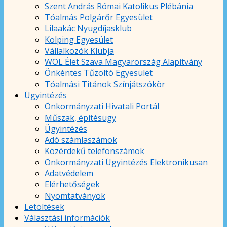
Szent András Római Katolikus Plébánia
Tóalmás Polgárőr Egyesület
Lilaakác Nyugdíjasklub
Kolping Egyesület
Vállalkozók Klubja
WOL Élet Szava Magyarország Alapítvány
Önkéntes Tűzoltó Egyesület
Tóalmási Titánok Színjátszókör
Ügyintézés
Önkormányzati Hivatali Portál
Műszak, építésügy
Ügyintézés
Adó számlaszámok
Közérdekű telefonszámok
Önkormányzati Ügyintézés Elektronikusan
Adatvédelem
Elérhetőségek
Nyomtatványok
Letöltések
Választási információk