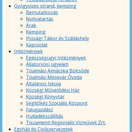
Gyógyvizes strand, kemping
Bemutatkozás
Nyitvatartás
Árak
Kemping
Ifjúsági Tábor és Szálláshely
Kapcsolat
Intézmények
Egészségügyi Intézmények
Állatorvosi ügyeleti
Tóalmási Almácska Bölcsőde
Tóalmási Mesevár Óvoda
Általános Iskola
Községi Művelődési Ház
Községi Könyvtár
Segítőkéz Szociális Központ
Falugazdász
Hulladékszállítás
Tiszamenti Regionális Vízművek Zrt.
Egyház és Civilszervezetek