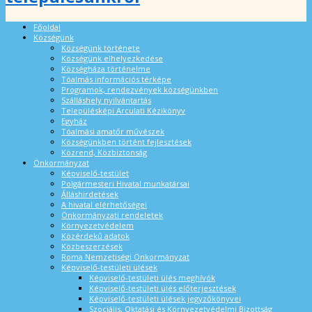
Főoldal
Községünk
Községünk története
Községünk elhelyezkedése
Községháza történelme
Tóalmás információs térképe
Programok, rendezvények községünkben
Szálláshely nyilvántartás
Településképi Arculati Kézikönyv
Egyház
Tóalmási amatőr művészek
Községünkben történt fejlesztések
Közrend, Közbiztonság
Önkormányzat
Képviselő-testület
Polgármesteri Hivatal munkatársai
Álláshirdetések
A hivatal elérhetőségei
Önkormányzati rendeletek
Környezetvédelem
Közérdekű adatok
Közbeszerzések
Roma Nemzetiségi Önkormányzat
Képviselő-testületi ülések
Képviselő-testületi ülés meghívók
Képviselő-testületi ülés előterjesztések
Képviselő-testületi ülések jegyzőkönyvei
Szociális, Oktatási és Környezetvédelmi Bizottság