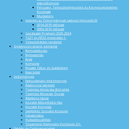
jegyzőkönyvei
Pénzügyi, Településfejlesztési és Környezetvédelmi
Bizottság
Munkaterv
Jelentés az Önkormányzat vagyoni helyzetéről
2014-2019 időszak
2006-2010 időszak
Gazdasági Program 2020-2024
TSZT és HÉSZ módosítás 1.
Településképi rendelet
Gyógyvizes strand, kemping
Bemutatkozás
Nyitvatartás
Árak
Kemping
Ifjúsági Tábor és Szálláshely
Kapcsolat
Intézmények
Egészségügyi Intézmények
Állatorvosi ügyeleti
Tóalmási Almácska Bölcsőde
Tóalmási Mesevár Óvoda
Általános Iskola
Községi Művelődési Ház
Községi Könyvtár
Segítőkéz Szociális Központ
Falugazdász
Hulladékszállítás
Tiszamenti Regionális Vízművek Zrt.
Egyház és Civilszervezetek