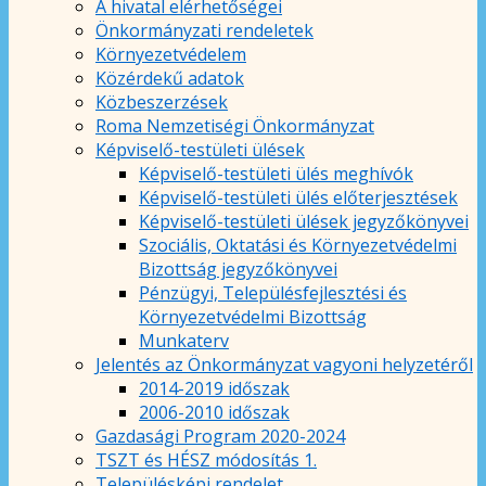
A hivatal elérhetőségei
Önkormányzati rendeletek
Környezetvédelem
Közérdekű adatok
Közbeszerzések
Roma Nemzetiségi Önkormányzat
Képviselő-testületi ülések
Képviselő-testületi ülés meghívók
Képviselő-testületi ülés előterjesztések
Képviselő-testületi ülések jegyzőkönyvei
Szociális, Oktatási és Környezetvédelmi
Bizottság jegyzőkönyvei
Pénzügyi, Településfejlesztési és
Környezetvédelmi Bizottság
Munkaterv
Jelentés az Önkormányzat vagyoni helyzetéről
2014-2019 időszak
2006-2010 időszak
Gazdasági Program 2020-2024
TSZT és HÉSZ módosítás 1.
Településképi rendelet