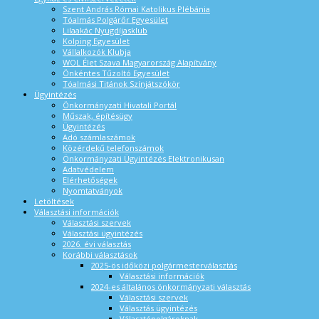
Szent András Római Katolikus Plébánia
Tóalmás Polgárőr Egyesület
Lilaakác Nyugdíjasklub
Kolping Egyesület
Vállalkozók Klubja
WOL Élet Szava Magyarország Alapítvány
Önkéntes Tűzoltó Egyesület
Tóalmási Titánok Színjátszókör
Ügyintézés
Önkormányzati Hivatali Portál
Műszak, építésügy
Ügyintézés
Adó számlaszámok
Közérdekű telefonszámok
Önkormányzati Ügyintézés Elektronikusan
Adatvédelem
Elérhetőségek
Nyomtatványok
Letöltések
Választási információk
Választási szervek
Választási ügyintézés
2026. évi választás
Korábbi választások
2025-ös időközi polgármesterválasztás
Választási információk
2024-es általános önkormányzati választás
Választási szervek
Választás ügyintézés
Választópolgároknak