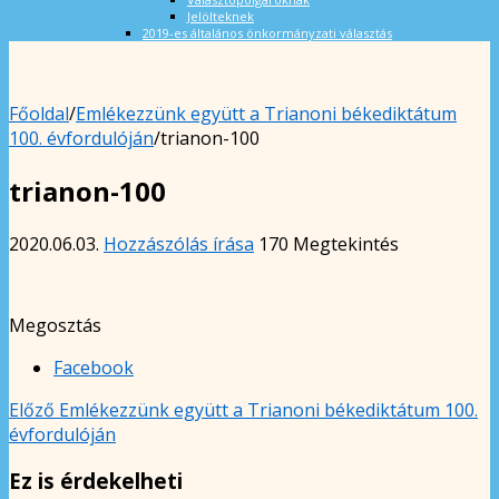
Jelölteknek
2019-es általános önkormányzati választás
Főoldal
/
Emlékezzünk együtt a Trianoni békediktátum
100. évfordulóján
/
trianon-100
trianon-100
2020.06.03.
Hozzászólás írása
170 Megtekintés
Megosztás
Facebook
Előző
Emlékezzünk együtt a Trianoni békediktátum 100.
évfordulóján
Ez is érdekelheti