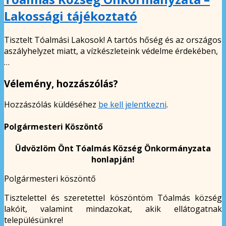
Lakossági tájékoztató
Tisztelt Tóalmási Lakosok! A tartós hőség és az országos
aszályhelyzet miatt, a vízkészleteink védelme érdekében,
…
Vélemény, hozzászólás?
Hozzászólás küldéséhez
be kell jelentkezni
.
Polgármesteri Köszöntő
Üdvözlöm Önt Tóalmás Község Önkormányzata
honlapján!
Polgármesteri köszöntő
Tisztelettel és szeretettel köszöntöm Tóalmás község
lakóit, valamint mindazokat, akik ellátogatnak
településünkre!