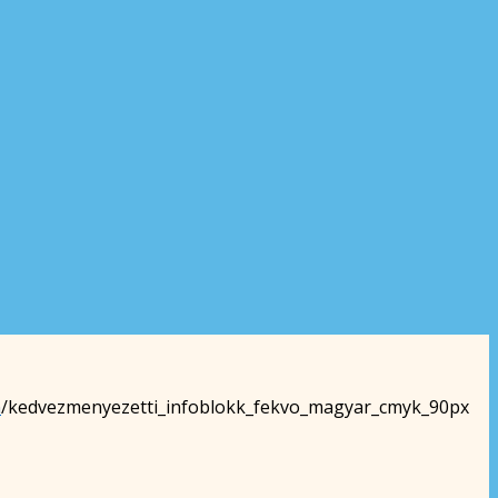
n
/
kedvezmenyezetti_infoblokk_fekvo_magyar_cmyk_90px