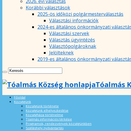
2026. évi választás
Korábbi választások
2025-ös időközi polgármesterválasztás
Választási információk
2024-es általános önkormányzati választá
Választási szervek
Választás ügyintézés
Választópolgároknak
Jelölteknek
2019-es általános önkormányzati választá
Tóalmás K
Főoldal
Községünk
Községünk története
Községünk elhelyezkedése
Községháza történelme
Tóalmás információs térképe
Programok, rendezvények községünkben
Szálláshely nyilvántartás