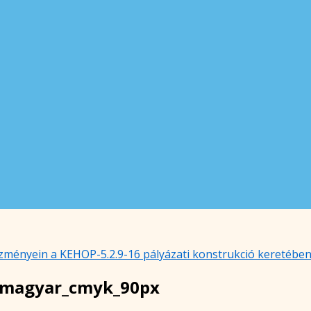
ézményein a KEHOP-5.2.9-16 pályázati konstrukció keretébe
_magyar_cmyk_90px