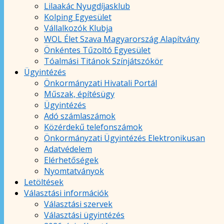
Lilaakác Nyugdíjasklub
Kolping Egyesület
Vállalkozók Klubja
WOL Élet Szava Magyarország Alapítvány
Önkéntes Tűzoltó Egyesület
Tóalmási Titánok Színjátszókör
Ügyintézés
Önkormányzati Hivatali Portál
Műszak, építésügy
Ügyintézés
Adó számlaszámok
Közérdekű telefonszámok
Önkormányzati Ügyintézés Elektronikusan
Adatvédelem
Elérhetőségek
Nyomtatványok
Letöltések
Választási információk
Választási szervek
Választási ügyintézés