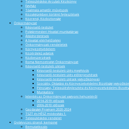
Településképi Arculati Kézikönyv
Egyház
Tóalmási amatőr művészek
Községünkben történt fejlesztések
Közrend, Közbiztonság
Önkormányzat
Képviselő-testület
Polgármesteri Hivatal munkatársai
Álláshirdetések
A hivatal elérhetőségei
Önkormányzati rendeletek
Környezetvédelem
Közérdekű adatok
Közbeszerzések
Roma Nemzetiségi Önkormányzat
Képviselő-testületi ülések
Képviselő-testületi ülés meghívók
Képviselő-testületi ülés előterjesztések
Képviselő-testületi ülések jegyzőkönyvei
Szociális, Oktatási és Környezetvédelmi Bizottság jegyzőkö
Pénzügyi, Településfejlesztési és Környezetvédelmi Bizotts
Munkaterv
Jelentés az Önkormányzat vagyoni helyzetéről
2014-2019 időszak
2006-2010 időszak
Gazdasági Program 2020-2024
TSZT és HÉSZ módosítás 1.
Településképi rendelet
Gyógyvizes strand, kemping
Bemutatkozás