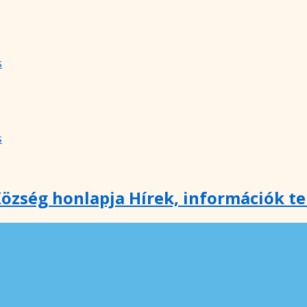
s
s
özség honlapja Hírek, információk t