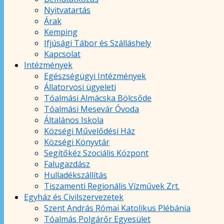
Nyitvatartás
Árak
Kemping
Ifjúsági Tábor és Szálláshely
Kapcsolat
Intézmények
Egészségügyi Intézmények
Állatorvosi ügyeleti
Tóalmási Almácska Bölcsőde
Tóalmási Mesevár Óvoda
Általános Iskola
Községi Művelődési Ház
Községi Könyvtár
Segítőkéz Szociális Központ
Falugazdász
Hulladékszállítás
Tiszamenti Regionális Vízművek Zrt.
Egyház és Civilszervezetek
Szent András Római Katolikus Plébánia
Tóalmás Polgárőr Egyesület