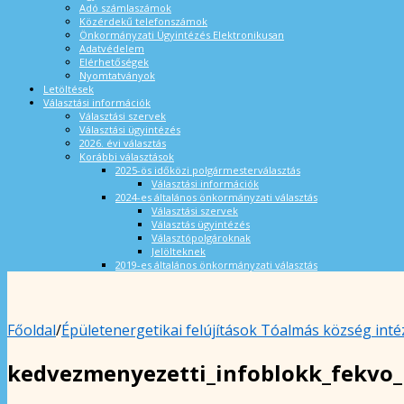
Adó számlaszámok
Közérdekű telefonszámok
Önkormányzati Ügyintézés Elektronikusan
Adatvédelem
Elérhetőségek
Nyomtatványok
Letöltések
Választási információk
Választási szervek
Választási ügyintézés
2026. évi választás
Korábbi választások
2025-ös időközi polgármesterválasztás
Választási információk
2024-es általános önkormányzati választás
Választási szervek
Választás ügyintézés
Választópolgároknak
Jelölteknek
2019-es általános önkormányzati választás
Főoldal
/
Épületenergetikai felújítások Tóalmás község int
kedvezmenyezetti_infoblokk_fekvo