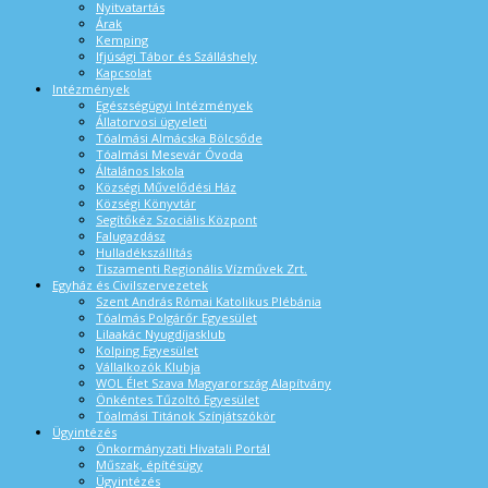
Nyitvatartás
Árak
Kemping
Ifjúsági Tábor és Szálláshely
Kapcsolat
Intézmények
Egészségügyi Intézmények
Állatorvosi ügyeleti
Tóalmási Almácska Bölcsőde
Tóalmási Mesevár Óvoda
Általános Iskola
Községi Művelődési Ház
Községi Könyvtár
Segítőkéz Szociális Központ
Falugazdász
Hulladékszállítás
Tiszamenti Regionális Vízművek Zrt.
Egyház és Civilszervezetek
Szent András Római Katolikus Plébánia
Tóalmás Polgárőr Egyesület
Lilaakác Nyugdíjasklub
Kolping Egyesület
Vállalkozók Klubja
WOL Élet Szava Magyarország Alapítvány
Önkéntes Tűzoltó Egyesület
Tóalmási Titánok Színjátszókör
Ügyintézés
Önkormányzati Hivatali Portál
Műszak, építésügy
Ügyintézés