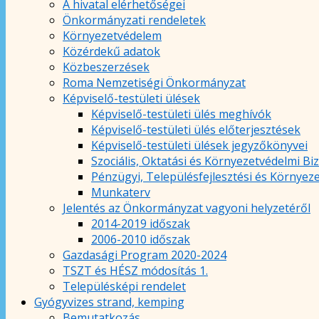
A hivatal elérhetőségei
Önkormányzati rendeletek
Környezetvédelem
Közérdekű adatok
Közbeszerzések
Roma Nemzetiségi Önkormányzat
Képviselő-testületi ülések
Képviselő-testületi ülés meghívók
Képviselő-testületi ülés előterjesztések
Képviselő-testületi ülések jegyzőkönyvei
Szociális, Oktatási és Környezetvédelmi Bi
Pénzügyi, Településfejlesztési és Környez
Munkaterv
Jelentés az Önkormányzat vagyoni helyzetéről
2014-2019 időszak
2006-2010 időszak
Gazdasági Program 2020-2024
TSZT és HÉSZ módosítás 1.
Településképi rendelet
Gyógyvizes strand, kemping
Bemutatkozás