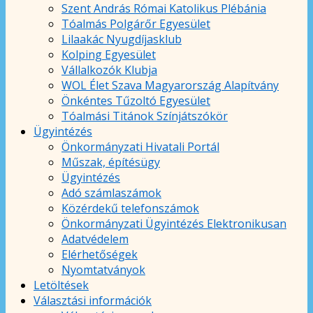
Szent András Római Katolikus Plébánia
Tóalmás Polgárőr Egyesület
Lilaakác Nyugdíjasklub
Kolping Egyesület
Vállalkozók Klubja
WOL Élet Szava Magyarország Alapítvány
Önkéntes Tűzoltó Egyesület
Tóalmási Titánok Színjátszókör
Ügyintézés
Önkormányzati Hivatali Portál
Műszak, építésügy
Ügyintézés
Adó számlaszámok
Közérdekű telefonszámok
Önkormányzati Ügyintézés Elektronikusan
Adatvédelem
Elérhetőségek
Nyomtatványok
Letöltések
Választási információk