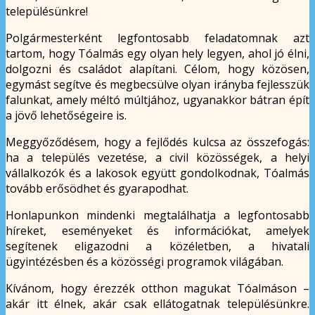
településünkre!
Polgármesterként legfontosabb feladatomnak azt
tartom, hogy Tóalmás egy olyan hely legyen, ahol jó élni,
dolgozni és családot alapítani. Célom, hogy közösen,
egymást segítve és megbecsülve olyan irányba fejlesszük
falunkat, amely méltó múltjához, ugyanakkor bátran épít
a jövő lehetőségeire is.
Meggyőződésem, hogy a fejlődés kulcsa az összefogás:
ha a település vezetése, a civil közösségek, a helyi
vállalkozók és a lakosok együtt gondolkodnak, Tóalmás
tovább erősödhet és gyarapodhat.
Honlapunkon mindenki megtalálhatja a legfontosabb
híreket, eseményeket és információkat, amelyek
segítenek eligazodni a közéletben, a hivatali
ügyintézésben és a közösségi programok világában.
Kívánom, hogy érezzék otthon magukat Tóalmáson –
akár itt élnek, akár csak ellátogatnak településünkre.