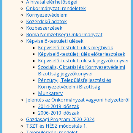
A hivatal elérhetőségei
Önkormányzati rendeletek
Környezetvédelem
Közérdekű adatok
Közbeszerzések
Roma Nemzetiségi Önkormányzat
Képviselő-testületi ülések
Képviselő-testületi ülés meghívók
Képviselő-testületi ülés előterjesztések
Képviselő-testületi ülések jegyzőkönyvei
Szociális, Oktatási és Környezetvédelmi
Bizottság jegyzőkönyvei
Pénzügyi, Településfejlesztési és
Környezetvédelmi Bizottság
Munkaterv
Jelentés az Önkormányzat vagyoni helyzetéről
2014-2019 időszak
2006-2010 időszak
Gazdasági Program 2020-2024
TSZT és HÉSZ módosítás 1.
Településképi rendelet