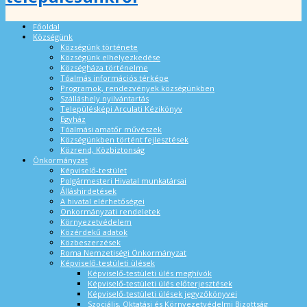
Főoldal
Községünk
Községünk története
Községünk elhelyezkedése
Községháza történelme
Tóalmás információs térképe
Programok, rendezvények községünkben
Szálláshely nyilvántartás
Településképi Arculati Kézikönyv
Egyház
Tóalmási amatőr művészek
Községünkben történt fejlesztések
Közrend, Közbiztonság
Önkormányzat
Képviselő-testület
Polgármesteri Hivatal munkatársai
Álláshirdetések
A hivatal elérhetőségei
Önkormányzati rendeletek
Környezetvédelem
Közérdekű adatok
Közbeszerzések
Roma Nemzetiségi Önkormányzat
Képviselő-testületi ülések
Képviselő-testületi ülés meghívók
Képviselő-testületi ülés előterjesztések
Képviselő-testületi ülések jegyzőkönyvei
Szociális, Oktatási és Környezetvédelmi Bizottság