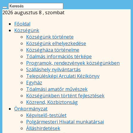
2026 augusztus 8 , szombat
Főoldal
Községünk
Községünk története
Községünk elhelyezkedése
Községháza történelme
Tóalmás információs térképe
Programok, rendezvények községünkben
Szálláshely nyilvántartás
Településképi Arculati Kézikönyv
Egyház
Tóalmási amatőr művészek
Községünkben történt fejlesztések
Közrend, Közbiztonság
Önkormányzat
Képviselő-testület
Polgármesteri Hivatal munkatársai
Álláshirdetések