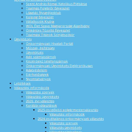
Szent András Római Katolikus Plébánia
Tóalmás Polgárőr Egyesület
Lilaakác Nyugdíjasklub
Kolping Egyesület
Vállalkozók Klubja
WOL Élet Szava Magyarország Alapítvány
Önkéntes Tűzoltó Egyesület
Tóalmási Titánok Színjátszókör
Ügyintézés
Önkormányzati Hivatali Portál
Műszak, építésügy
Ügyintézés
Adó számlaszámok
Közérdekű telefonszámok
Önkormányzati Ügyintézés Elektronikusan
Adatvédelem
Elérhetőségek
Nyomtatványok
Letöltések
Választási információk
Választási szervek
Választási ügyintézés
2026. évi választás
Korábbi választások
2025-ös időközi polgármesterválasztás
Választási információk
2024-es általános önkormányzati választás
Választási szervek
Választás ügyintézés
Választópolgároknak