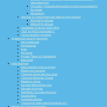
jegyzőkönyvei
Pénzügyi, Településfejlesztési és Környezetvédelmi
Bizottság
Munkaterv
Jelentés az Önkormányzat vagyoni helyzetéről
2014-2019 időszak
2006-2010 időszak
Gazdasági Program 2020-2024
TSZT és HÉSZ módosítás 1.
Településképi rendelet
Gyógyvizes strand, kemping
Bemutatkozás
Nyitvatartás
Árak
Kemping
Ifjúsági Tábor és Szálláshely
Kapcsolat
Intézmények
Egészségügyi Intézmények
Állatorvosi ügyeleti
Tóalmási Almácska Bölcsőde
Tóalmási Mesevár Óvoda
Általános Iskola
Községi Művelődési Ház
Községi Könyvtár
Segítőkéz Szociális Központ
Falugazdász
Hulladékszállítás
Tiszamenti Regionális Vízművek Zrt.
Egyház és Civilszervezetek