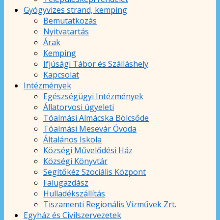
Gyógyvizes strand, kemping
Bemutatkozás
Nyitvatartás
Árak
Kemping
Ifjúsági Tábor és Szálláshely
Kapcsolat
Intézmények
Egészségügyi Intézmények
Állatorvosi ügyeleti
Tóalmási Almácska Bölcsőde
Tóalmási Mesevár Óvoda
Általános Iskola
Községi Művelődési Ház
Községi Könyvtár
Segítőkéz Szociális Központ
Falugazdász
Hulladékszállítás
Tiszamenti Regionális Vízművek Zrt.
Egyház és Civilszervezetek