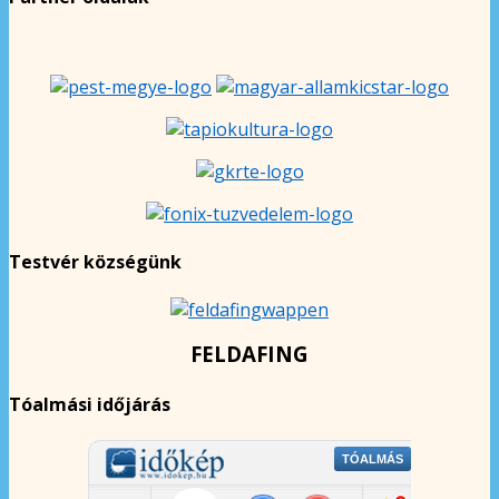
Testvér községünk
FELDAFING
Tóalmási időjárás