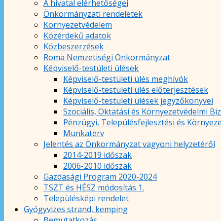
A hivatal elérhetőségei
Önkormányzati rendeletek
Környezetvédelem
Közérdekű adatok
Közbeszerzések
Roma Nemzetiségi Önkormányzat
Képviselő-testületi ülések
Képviselő-testületi ülés meghívók
Képviselő-testületi ülés előterjesztések
Képviselő-testületi ülések jegyzőkönyvei
Szociális, Oktatási és Környezetvédelmi Bi
Pénzügyi, Településfejlesztési és Környez
Munkaterv
Jelentés az Önkormányzat vagyoni helyzetéről
2014-2019 időszak
2006-2010 időszak
Gazdasági Program 2020-2024
TSZT és HÉSZ módosítás 1.
Településképi rendelet
Gyógyvizes strand, kemping
Bemutatkozás