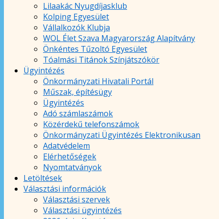
Lilaakác Nyugdíjasklub
Kolping Egyesület
Vállalkozók Klubja
WOL Élet Szava Magyarország Alapítvány
Önkéntes Tűzoltó Egyesület
Tóalmási Titánok Színjátszókör
Ügyintézés
Önkormányzati Hivatali Portál
Műszak, építésügy
Ügyintézés
Adó számlaszámok
Közérdekű telefonszámok
Önkormányzati Ügyintézés Elektronikusan
Adatvédelem
Elérhetőségek
Nyomtatványok
Letöltések
Választási információk
Választási szervek
Választási ügyintézés