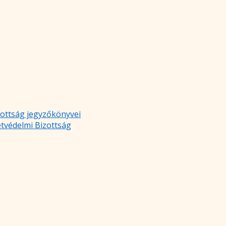
zottság jegyzőkönyvei
etvédelmi Bizottság