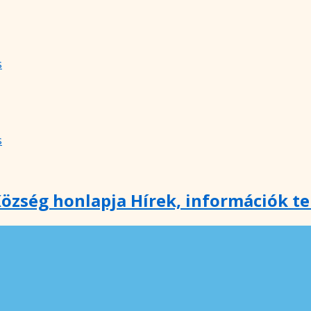
s
s
özség honlapja Hírek, információk t