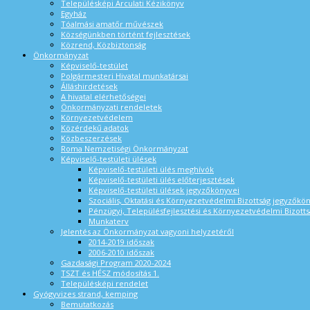
Településképi Arculati Kézikönyv
Egyház
Tóalmási amatőr művészek
Községünkben történt fejlesztések
Közrend, Közbiztonság
Önkormányzat
Képviselő-testület
Polgármesteri Hivatal munkatársai
Álláshirdetések
A hivatal elérhetőségei
Önkormányzati rendeletek
Környezetvédelem
Közérdekű adatok
Közbeszerzések
Roma Nemzetiségi Önkormányzat
Képviselő-testületi ülések
Képviselő-testületi ülés meghívók
Képviselő-testületi ülés előterjesztések
Képviselő-testületi ülések jegyzőkönyvei
Szociális, Oktatási és Környezetvédelmi Bizottság jegyzőkö
Pénzügyi, Településfejlesztési és Környezetvédelmi Bizotts
Munkaterv
Jelentés az Önkormányzat vagyoni helyzetéről
2014-2019 időszak
2006-2010 időszak
Gazdasági Program 2020-2024
TSZT és HÉSZ módosítás 1.
Településképi rendelet
Gyógyvizes strand, kemping
Bemutatkozás