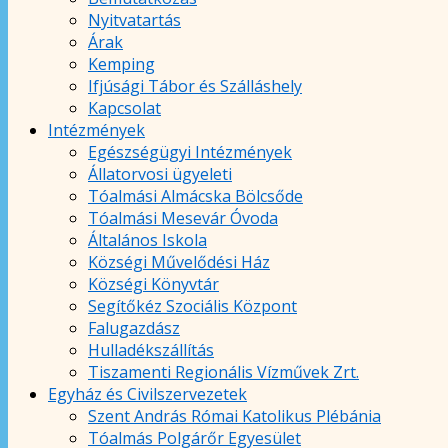
Nyitvatartás
Árak
Kemping
Ifjúsági Tábor és Szálláshely
Kapcsolat
Intézmények
Egészségügyi Intézmények
Állatorvosi ügyeleti
Tóalmási Almácska Bölcsőde
Tóalmási Mesevár Óvoda
Általános Iskola
Községi Művelődési Ház
Községi Könyvtár
Segítőkéz Szociális Központ
Falugazdász
Hulladékszállítás
Tiszamenti Regionális Vízművek Zrt.
Egyház és Civilszervezetek
Szent András Római Katolikus Plébánia
Tóalmás Polgárőr Egyesület