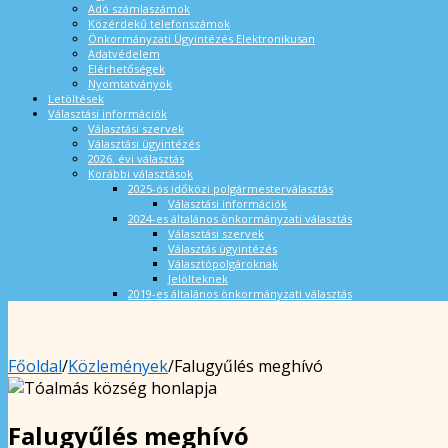
Adó számlaszámok
Közérdekű telefonszámok
Önkormányzati Ügyintézés Elektronikusan
Adatvédelem
Elérhetőségek
Nyomtatványok
Letöltések
Választási információk
Választási szervek
Választási ügyintézés
2026. évi választás
Korábbi választások
2025-ös időközi polgármesterválasztás
Választási információk
2024-es általános önkormányzati választás
Választási szervek
Választás ügyintézés
Választópolgároknak
Jelölteknek
2019-es általános önkormányzati választás
Főoldal
/
Közlemények
/
Falugyűlés meghívó
Falugyűlés meghívó