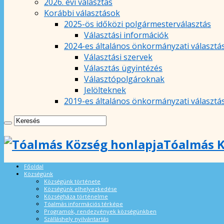
2026. évi választás
Korábbi választások
2025-ös időközi polgármesterválasztás
Választási információk
2024-es általános önkormányzati választá
Választási szervek
Választás ügyintézés
Választópolgároknak
Jelölteknek
2019-es általános önkormányzati választá
Tóalmás K
Főoldal
Községünk
Községünk története
Községünk elhelyezkedése
Községháza történelme
Tóalmás információs térképe
Programok, rendezvények községünkben
Szálláshely nyilvántartás