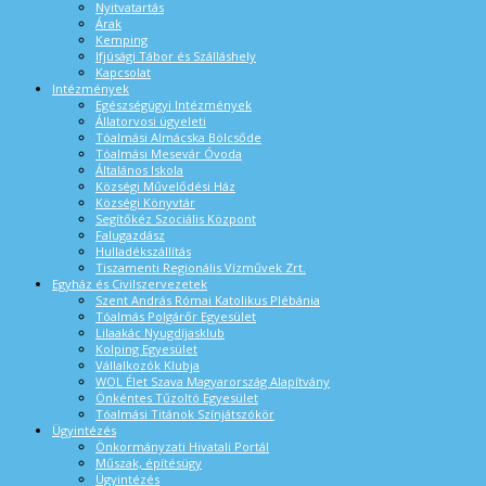
Nyitvatartás
Árak
Kemping
Ifjúsági Tábor és Szálláshely
Kapcsolat
Intézmények
Egészségügyi Intézmények
Állatorvosi ügyeleti
Tóalmási Almácska Bölcsőde
Tóalmási Mesevár Óvoda
Általános Iskola
Községi Művelődési Ház
Községi Könyvtár
Segítőkéz Szociális Központ
Falugazdász
Hulladékszállítás
Tiszamenti Regionális Vízművek Zrt.
Egyház és Civilszervezetek
Szent András Római Katolikus Plébánia
Tóalmás Polgárőr Egyesület
Lilaakác Nyugdíjasklub
Kolping Egyesület
Vállalkozók Klubja
WOL Élet Szava Magyarország Alapítvány
Önkéntes Tűzoltó Egyesület
Tóalmási Titánok Színjátszókör
Ügyintézés
Önkormányzati Hivatali Portál
Műszak, építésügy
Ügyintézés