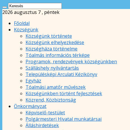
2026 augusztus 7 , péntek
Főoldal
Községünk
Községünk története
Községünk elhelyezkedése
Községháza történelme
Tóalmás információs térképe
Programok, rendezvények községünkben
Szálláshely nyilvántartás
Településképi Arculati Kézikönyv
Egyház
Tóalmási amatőr művészek
Községünkben történt fejlesztések
Közrend, Közbiztonság
Önkormányzat
Képviselő-testület
Polgármesteri Hivatal munkatársai
Álláshirdetések