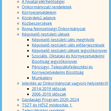
A hivatal elérhetőségei
Önkormányzati rendeletek
Környezetvédelem
Közérdekű adatok
Közbeszerzések
Roma Nemzetiségi Önkormányzat
Képviselő-testületi ülések
Képviselő-testületi ülés meghívók
Képviselő-testületi ülés előterjesztések
Képviselő-testületi ülések jegyzőkönyvei
Szociális, Oktatási és Környezetvédelmi
Bizottság jegyzőkönyvei
Pénzügyi, Településfejlesztési és
Környezetvédelmi Bizottság
Munkaterv
Jelentés az Önkormányzat vagyoni helyzetéről
2014-2019 időszak
2006-2010 időszak
Gazdasági Program 2020-2024
TSZT és HÉSZ módosítás 1.
Településképi rendelet