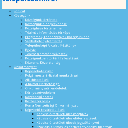
Főoldal
Községünk
Községünk története
Községünk elhelyezkedése
Községháza történelme
Tóalmás információs térképe
Programok, rendezvények községünkben
Szálláshely nyilvántartás
Településképi Arculati Kézikönyv
Egyház
Tóalmási amatőr művészek
Községünkben történt fejlesztések
Közrend, Közbiztonság
Önkormányzat
Képviselő-testület
Polgármesteri Hivatal munkatársai
Álláshirdetések
A hivatal elérhetőségei
Önkormányzati rendeletek
Környezetvédelem
Közérdekű adatok
Közbeszerzések
Roma Nemzetiségi Önkormányzat
Képviselő-testületi ülések
Képviselő-testületi ülés meghívók
Képviselő-testületi ülés előterjesztések
Képviselő-testületi ülések jegyzőkönyvei
Szociális, Oktatási és Környezetvédelmi Bizottság