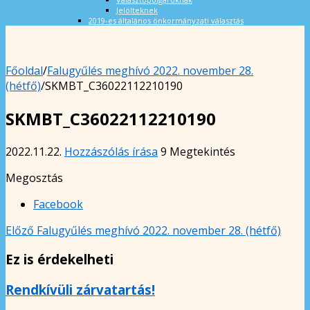
Jelölteknek
2019-es általános önkormányzati választás
Főoldal
/
Falugyűlés meghívó 2022. november 28.
(hétfő)
/
SKMBT_C36022112210190
SKMBT_C36022112210190
2022.11.22.
Hozzászólás írása
9 Megtekintés
Megosztás
Facebook
Előző
Falugyűlés meghívó 2022. november 28. (hétfő)
Ez is érdekelheti
Rendkívüli zárvatartás!