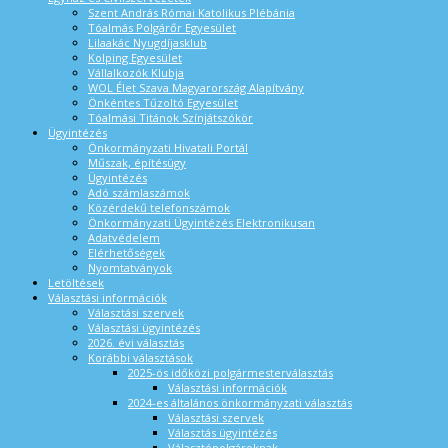
Szent András Római Katolikus Plébánia
Tóalmás Polgárőr Egyesület
Lilaakác Nyugdíjasklub
Kolping Egyesület
Vállalkozók Klubja
WOL Élet Szava Magyarország Alapítvány
Önkéntes Tűzoltó Egyesület
Tóalmási Titánok Színjátszókör
Ügyintézés
Önkormányzati Hivatali Portál
Műszak, építésügy
Ügyintézés
Adó számlaszámok
Közérdekű telefonszámok
Önkormányzati Ügyintézés Elektronikusan
Adatvédelem
Elérhetőségek
Nyomtatványok
Letöltések
Választási információk
Választási szervek
Választási ügyintézés
2026. évi választás
Korábbi választások
2025-ös időközi polgármesterválasztás
Választási információk
2024-es általános önkormányzati választás
Választási szervek
Választás ügyintézés
Választópolgároknak