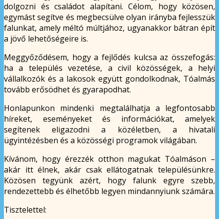
dolgozni és családot alapítani. Célom, hogy közösen,
egymást segítve és megbecsülve olyan irányba fejlesszük
falunkat, amely méltó múltjához, ugyanakkor bátran épít
a jövő lehetőségeire is.
Meggyőződésem, hogy a fejlődés kulcsa az összefogás:
ha a település vezetése, a civil közösségek, a helyi
vállalkozók és a lakosok együtt gondolkodnak, Tóalmás
tovább erősödhet és gyarapodhat.
Honlapunkon mindenki megtalálhatja a legfontosabb
híreket, eseményeket és információkat, amelyek
segítenek eligazodni a közéletben, a hivatali
ügyintézésben és a közösségi programok világában.
Kívánom, hogy érezzék otthon magukat Tóalmáson –
akár itt élnek, akár csak ellátogatnak településünkre.
Közösen tegyünk azért, hogy falunk egyre szebb,
rendezettebb és élhetőbb legyen mindannyiunk számára.
Tisztelettel: