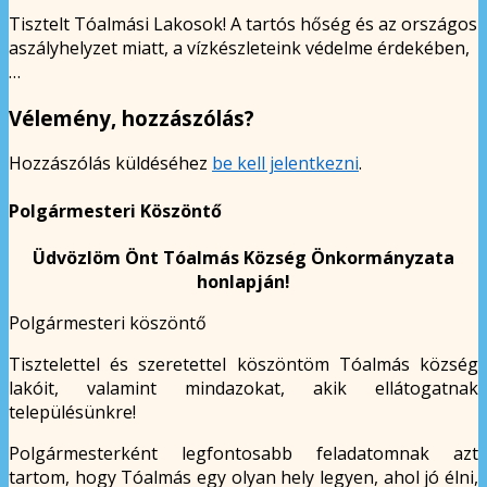
Tisztelt Tóalmási Lakosok! A tartós hőség és az országos
aszályhelyzet miatt, a vízkészleteink védelme érdekében,
…
Vélemény, hozzászólás?
Hozzászólás küldéséhez
be kell jelentkezni
.
Polgármesteri Köszöntő
Üdvözlöm Önt Tóalmás Község Önkormányzata
honlapján!
Polgármesteri köszöntő
Tisztelettel és szeretettel köszöntöm Tóalmás község
lakóit, valamint mindazokat, akik ellátogatnak
településünkre!
Polgármesterként legfontosabb feladatomnak azt
tartom, hogy Tóalmás egy olyan hely legyen, ahol jó élni,