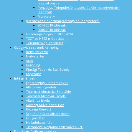
jegyzőkönyvei
Pénzügyi, Településfejlesztési és Környezetvédelmi
Bizottság
Munkaterv
Jelentés az Önkormányzat vagyoni helyzetéről
2014-2019 időszak
2006-2010 időszak
Gazdasági Program 2020-2024
TSZT és HÉSZ módosítás 1.
Településképi rendelet
Gyógyvizes strand, kemping
Bemutatkozás
Nyitvatartás
Árak
Kemping
Ifjúsági Tábor és Szálláshely
Kapcsolat
Intézmények
Egészségügyi Intézmények
Állatorvosi ügyeleti
Tóalmási Almácska Bölcsőde
Tóalmási Mesevár Óvoda
Általános Iskola
Községi Művelődési Ház
Községi Könyvtár
Segítőkéz Szociális Központ
Falugazdász
Hulladékszállítás
Tiszamenti Regionális Vízművek Zrt.
Egyház és Civilszervezetek