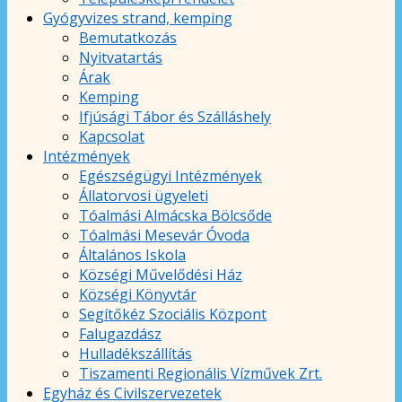
Gyógyvizes strand, kemping
Bemutatkozás
Nyitvatartás
Árak
Kemping
Ifjúsági Tábor és Szálláshely
Kapcsolat
Intézmények
Egészségügyi Intézmények
Állatorvosi ügyeleti
Tóalmási Almácska Bölcsőde
Tóalmási Mesevár Óvoda
Általános Iskola
Községi Művelődési Ház
Községi Könyvtár
Segítőkéz Szociális Központ
Falugazdász
Hulladékszállítás
Tiszamenti Regionális Vízművek Zrt.
Egyház és Civilszervezetek