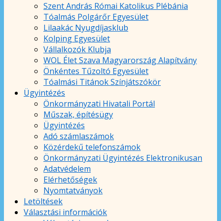
Szent András Római Katolikus Plébánia
Tóalmás Polgárőr Egyesület
Lilaakác Nyugdíjasklub
Kolping Egyesület
Vállalkozók Klubja
WOL Élet Szava Magyarország Alapítvány
Önkéntes Tűzoltó Egyesület
Tóalmási Titánok Színjátszókör
Ügyintézés
Önkormányzati Hivatali Portál
Műszak, építésügy
Ügyintézés
Adó számlaszámok
Közérdekű telefonszámok
Önkormányzati Ügyintézés Elektronikusan
Adatvédelem
Elérhetőségek
Nyomtatványok
Letöltések
Választási információk