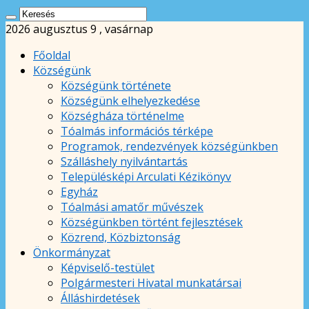
2026 augusztus 9 , vasárnap
Főoldal
Községünk
Községünk története
Községünk elhelyezkedése
Községháza történelme
Tóalmás információs térképe
Programok, rendezvények községünkben
Szálláshely nyilvántartás
Településképi Arculati Kézikönyv
Egyház
Tóalmási amatőr művészek
Községünkben történt fejlesztések
Közrend, Közbiztonság
Önkormányzat
Képviselő-testület
Polgármesteri Hivatal munkatársai
Álláshirdetések