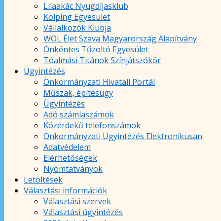
Lilaakác Nyugdíjasklub
Kolping Egyesület
Vállalkozók Klubja
WOL Élet Szava Magyarország Alapítvány
Önkéntes Tűzoltó Egyesület
Tóalmási Titánok Színjátszókör
Ügyintézés
Önkormányzati Hivatali Portál
Műszak, építésügy
Ügyintézés
Adó számlaszámok
Közérdekű telefonszámok
Önkormányzati Ügyintézés Elektronikusan
Adatvédelem
Elérhetőségek
Nyomtatványok
Letöltések
Választási információk
Választási szervek
Választási ügyintézés