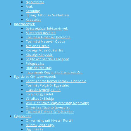
Nyitvatartás
Árak
Kemping
Ifjúsági Tábor és Szálláshely
Kapcsolat
Intézmények
Egészségügyi Intézmények
Állatorvosi ügyeleti
Tóalmási Almácska Bölcsőde
Tóalmási Mesevár Óvoda
Általános Iskola
Községi Művelődési Ház
Községi Könyvtár
Segítőkéz Szociális Központ
Falugazdász
Hulladékszállítás
Tiszamenti Regionális Vízművek Zrt.
Egyház és Civilszervezetek
Szent András Római Katolikus Plébánia
Tóalmás Polgárőr Egyesület
Lilaakác Nyugdíjasklub
Kolping Egyesület
Vállalkozók Klubja
WOL Élet Szava Magyarország Alapítvány
Önkéntes Tűzoltó Egyesület
Tóalmási Titánok Színjátszókör
Ügyintézés
Önkormányzati Hivatali Portál
Műszak, építésügy
Ügyintézés