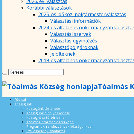
2026. évi választás
Korábbi választások
2025-ös időközi polgármesterválasztás
Választási információk
2024-es általános önkormányzati választá
Választási szervek
Választás ügyintézés
Választópolgároknak
Jelölteknek
2019-es általános önkormányzati választá
Tóalmás K
Főoldal
Községünk
Községünk története
Községünk elhelyezkedése
Községháza történelme
Tóalmás információs térképe
Programok, rendezvények községünkben
Szálláshely nyilvántartás