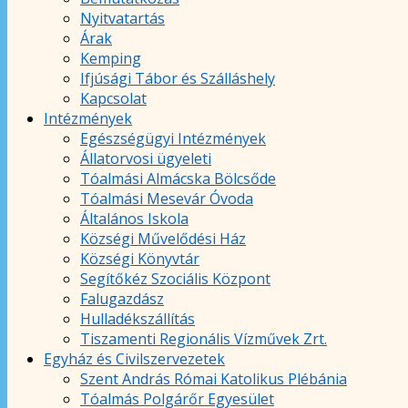
Nyitvatartás
Árak
Kemping
Ifjúsági Tábor és Szálláshely
Kapcsolat
Intézmények
Egészségügyi Intézmények
Állatorvosi ügyeleti
Tóalmási Almácska Bölcsőde
Tóalmási Mesevár Óvoda
Általános Iskola
Községi Művelődési Ház
Községi Könyvtár
Segítőkéz Szociális Központ
Falugazdász
Hulladékszállítás
Tiszamenti Regionális Vízművek Zrt.
Egyház és Civilszervezetek
Szent András Római Katolikus Plébánia
Tóalmás Polgárőr Egyesület