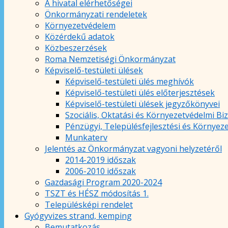
A hivatal elérhetőségei
Önkormányzati rendeletek
Környezetvédelem
Közérdekű adatok
Közbeszerzések
Roma Nemzetiségi Önkormányzat
Képviselő-testületi ülések
Képviselő-testületi ülés meghívók
Képviselő-testületi ülés előterjesztések
Képviselő-testületi ülések jegyzőkönyvei
Szociális, Oktatási és Környezetvédelmi Bi
Pénzügyi, Településfejlesztési és Környez
Munkaterv
Jelentés az Önkormányzat vagyoni helyzetéről
2014-2019 időszak
2006-2010 időszak
Gazdasági Program 2020-2024
TSZT és HÉSZ módosítás 1.
Településképi rendelet
Gyógyvizes strand, kemping
Bemutatkozás