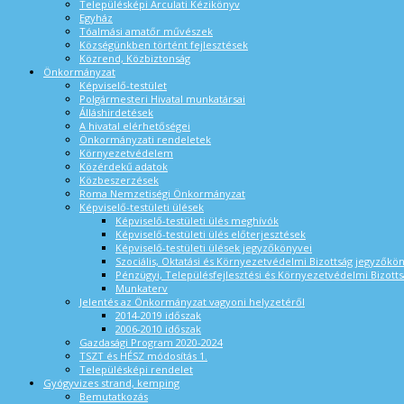
Településképi Arculati Kézikönyv
Egyház
Tóalmási amatőr művészek
Községünkben történt fejlesztések
Közrend, Közbiztonság
Önkormányzat
Képviselő-testület
Polgármesteri Hivatal munkatársai
Álláshirdetések
A hivatal elérhetőségei
Önkormányzati rendeletek
Környezetvédelem
Közérdekű adatok
Közbeszerzések
Roma Nemzetiségi Önkormányzat
Képviselő-testületi ülések
Képviselő-testületi ülés meghívók
Képviselő-testületi ülés előterjesztések
Képviselő-testületi ülések jegyzőkönyvei
Szociális, Oktatási és Környezetvédelmi Bizottság jegyzőkö
Pénzügyi, Településfejlesztési és Környezetvédelmi Bizotts
Munkaterv
Jelentés az Önkormányzat vagyoni helyzetéről
2014-2019 időszak
2006-2010 időszak
Gazdasági Program 2020-2024
TSZT és HÉSZ módosítás 1.
Településképi rendelet
Gyógyvizes strand, kemping
Bemutatkozás