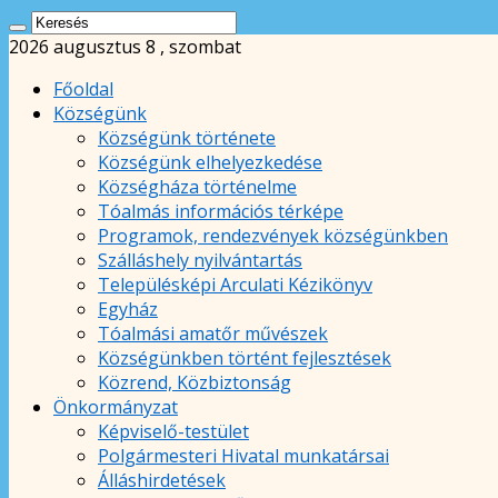
2026 augusztus 8 , szombat
Főoldal
Községünk
Községünk története
Községünk elhelyezkedése
Községháza történelme
Tóalmás információs térképe
Programok, rendezvények községünkben
Szálláshely nyilvántartás
Településképi Arculati Kézikönyv
Egyház
Tóalmási amatőr művészek
Községünkben történt fejlesztések
Közrend, Közbiztonság
Önkormányzat
Képviselő-testület
Polgármesteri Hivatal munkatársai
Álláshirdetések