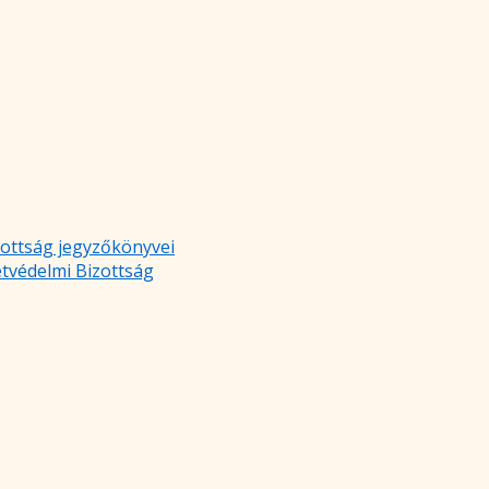
zottság jegyzőkönyvei
etvédelmi Bizottság