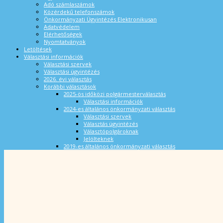
Adó számlaszámok
Közérdekű telefonszámok
Önkormányzati Ügyintézés Elektronikusan
Adatvédelem
Elérhetőségek
Nyomtatványok
Letöltések
Választási információk
Választási szervek
Választási ügyintézés
2026. évi választás
Korábbi választások
2025-ös időközi polgármesterválasztás
Választási információk
2024-es általános önkormányzati választás
Választási szervek
Választás ügyintézés
Választópolgároknak
Jelölteknek
2019-es általános önkormányzati választás