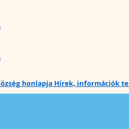
s
s
özség honlapja Hírek, információk t