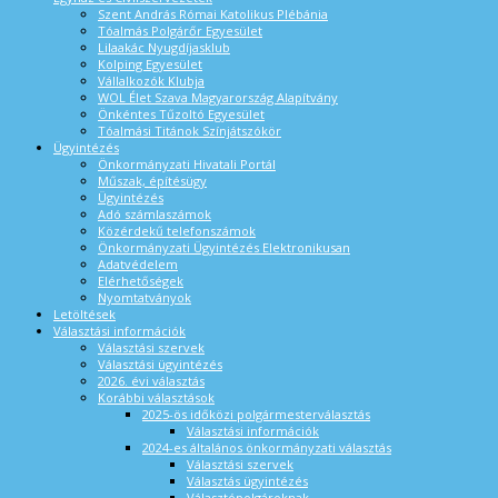
Szent András Római Katolikus Plébánia
Tóalmás Polgárőr Egyesület
Lilaakác Nyugdíjasklub
Kolping Egyesület
Vállalkozók Klubja
WOL Élet Szava Magyarország Alapítvány
Önkéntes Tűzoltó Egyesület
Tóalmási Titánok Színjátszókör
Ügyintézés
Önkormányzati Hivatali Portál
Műszak, építésügy
Ügyintézés
Adó számlaszámok
Közérdekű telefonszámok
Önkormányzati Ügyintézés Elektronikusan
Adatvédelem
Elérhetőségek
Nyomtatványok
Letöltések
Választási információk
Választási szervek
Választási ügyintézés
2026. évi választás
Korábbi választások
2025-ös időközi polgármesterválasztás
Választási információk
2024-es általános önkormányzati választás
Választási szervek
Választás ügyintézés
Választópolgároknak