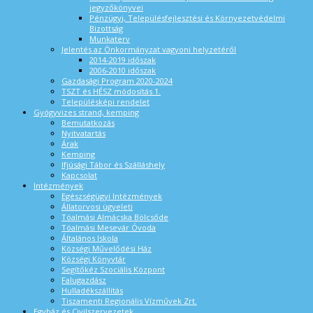
jegyzőkönyvei
Pénzügyi, Településfejlesztési és Környezetvédelmi
Bizottság
Munkaterv
Jelentés az Önkormányzat vagyoni helyzetéről
2014-2019 időszak
2006-2010 időszak
Gazdasági Program 2020-2024
TSZT és HÉSZ módosítás 1.
Településképi rendelet
Gyógyvizes strand, kemping
Bemutatkozás
Nyitvatartás
Árak
Kemping
Ifjúsági Tábor és Szálláshely
Kapcsolat
Intézmények
Egészségügyi Intézmények
Állatorvosi ügyeleti
Tóalmási Almácska Bölcsőde
Tóalmási Mesevár Óvoda
Általános Iskola
Községi Művelődési Ház
Községi Könyvtár
Segítőkéz Szociális Központ
Falugazdász
Hulladékszállítás
Tiszamenti Regionális Vízművek Zrt.
Egyház és Civilszervezetek