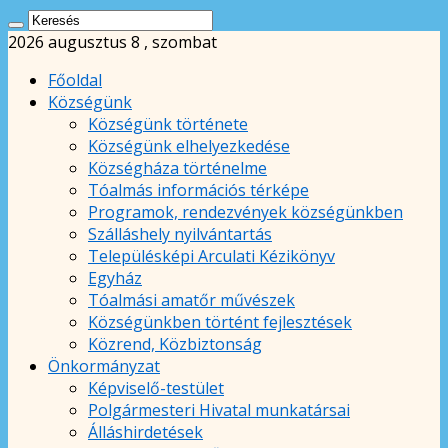
2026 augusztus 8 , szombat
Főoldal
Községünk
Községünk története
Községünk elhelyezkedése
Községháza történelme
Tóalmás információs térképe
Programok, rendezvények községünkben
Szálláshely nyilvántartás
Településképi Arculati Kézikönyv
Egyház
Tóalmási amatőr művészek
Községünkben történt fejlesztések
Közrend, Közbiztonság
Önkormányzat
Képviselő-testület
Polgármesteri Hivatal munkatársai
Álláshirdetések