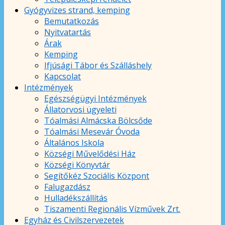
Gyógyvizes strand, kemping
Bemutatkozás
Nyitvatartás
Árak
Kemping
Ifjúsági Tábor és Szálláshely
Kapcsolat
Intézmények
Egészségügyi Intézmények
Állatorvosi ügyeleti
Tóalmási Almácska Bölcsőde
Tóalmási Mesevár Óvoda
Általános Iskola
Községi Művelődési Ház
Községi Könyvtár
Segítőkéz Szociális Központ
Falugazdász
Hulladékszállítás
Tiszamenti Regionális Vízművek Zrt.
Egyház és Civilszervezetek