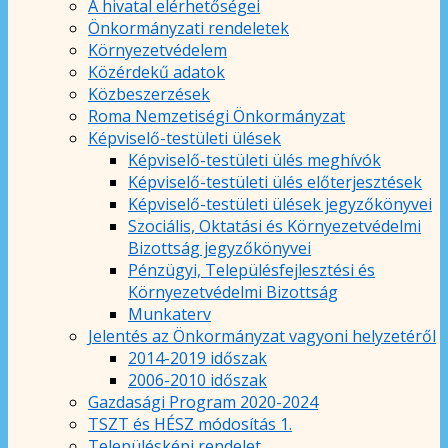
A hivatal elérhetőségei
Önkormányzati rendeletek
Környezetvédelem
Közérdekű adatok
Közbeszerzések
Roma Nemzetiségi Önkormányzat
Képviselő-testületi ülések
Képviselő-testületi ülés meghívók
Képviselő-testületi ülés előterjesztések
Képviselő-testületi ülések jegyzőkönyvei
Szociális, Oktatási és Környezetvédelmi
Bizottság jegyzőkönyvei
Pénzügyi, Településfejlesztési és
Környezetvédelmi Bizottság
Munkaterv
Jelentés az Önkormányzat vagyoni helyzetéről
2014-2019 időszak
2006-2010 időszak
Gazdasági Program 2020-2024
TSZT és HÉSZ módosítás 1.
Településképi rendelet