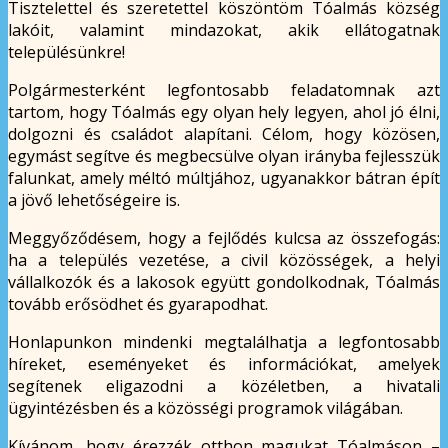
Tisztelettel és szeretettel köszöntöm Tóalmás község
lakóit, valamint mindazokat, akik ellátogatnak
településünkre!
Polgármesterként legfontosabb feladatomnak azt
tartom, hogy Tóalmás egy olyan hely legyen, ahol jó élni,
dolgozni és családot alapítani. Célom, hogy közösen,
egymást segítve és megbecsülve olyan irányba fejlesszük
falunkat, amely méltó múltjához, ugyanakkor bátran épít
a jövő lehetőségeire is.
Meggyőződésem, hogy a fejlődés kulcsa az összefogás:
ha a település vezetése, a civil közösségek, a helyi
vállalkozók és a lakosok együtt gondolkodnak, Tóalmás
tovább erősödhet és gyarapodhat.
Honlapunkon mindenki megtalálhatja a legfontosabb
híreket, eseményeket és információkat, amelyek
segítenek eligazodni a közéletben, a hivatali
ügyintézésben és a közösségi programok világában.
Kívánom, hogy érezzék otthon magukat Tóalmáson –