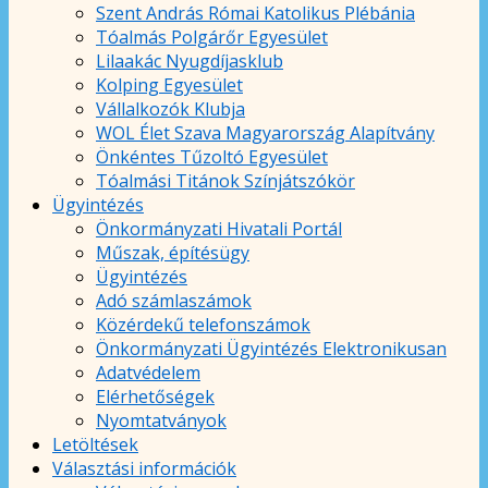
Szent András Római Katolikus Plébánia
Tóalmás Polgárőr Egyesület
Lilaakác Nyugdíjasklub
Kolping Egyesület
Vállalkozók Klubja
WOL Élet Szava Magyarország Alapítvány
Önkéntes Tűzoltó Egyesület
Tóalmási Titánok Színjátszókör
Ügyintézés
Önkormányzati Hivatali Portál
Műszak, építésügy
Ügyintézés
Adó számlaszámok
Közérdekű telefonszámok
Önkormányzati Ügyintézés Elektronikusan
Adatvédelem
Elérhetőségek
Nyomtatványok
Letöltések
Választási információk