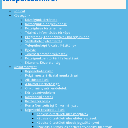
Főoldal
Községünk
Községünk története
Községünk elhelyezkedése
Községháza történelme
Tóalmás információs térképe
Programok, rendezvények községünkben
Szálláshely nyilvántartás
Településképi Arculati Kézikönyv
Egyház
Tóalmási amatőr művészek
Községünkben történt fejlesztések
Közrend, Közbiztonság
Önkormányzat
Képviselő-testület
Polgármesteri Hivatal munkatársai
Álláshirdetések
A hivatal elérhetőségei
Önkormányzati rendeletek
Környezetvédelem
Közérdekű adatok
Közbeszerzések
Roma Nemzetiségi Önkormányzat
Képviselő-testületi ülések
Képviselő-testületi ülés meghívók
Képviselő-testületi ülés előterjesztések
Képviselő-testületi ülések jegyzőkönyvei
Szociális, Oktatási és Környezetvédelmi Bizottság