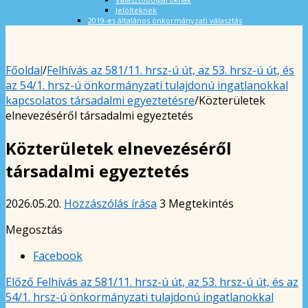
Jelölteknek
2019-es általános önkormányzati választás
Főoldal
/
Felhívás az 581/11. hrsz-ú út, az 53. hrsz-ú út, és
az 54/1. hrsz-ú önkormányzati tulajdonú ingatlanokkal
kapcsolatos társadalmi egyeztetésre
/
Közterületek
elnevezéséről társadalmi egyeztetés
Közterületek elnevezéséről
társadalmi egyeztetés
2026.05.20.
Hozzászólás írása
3 Megtekintés
Megosztás
Facebook
Előző
Felhívás az 581/11. hrsz-ú út, az 53. hrsz-ú út, és az
54/1. hrsz-ú önkormányzati tulajdonú ingatlanokkal