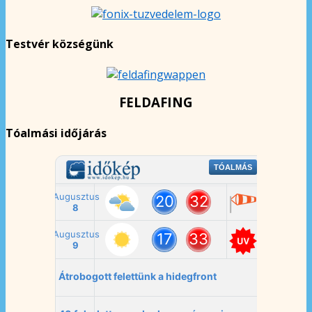
Testvér községünk
FELDAFING
Tóalmási időjárás