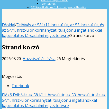
Jelölteknek
2019-es általános önkormányzati választás
Főoldal
/
Felhívás az 581/11. hrsz-ú út, az 53. hrsz-ú út, és
az 54/1. hrsz-ú önkormányzati tulajdonú ingatlanokkal
kapcsolatos társadalmi egyeztetésre
/
Strand korzó
Strand korzó
2026.05.20.
Hozzászólás írása
26 Megtekintés
Megosztás
Facebook
Előző
Felhívás az 581/11. hrsz-ú út, az 53. hrsz-ú út, és az
54/1. hrsz-ú önkormányzati tulajdonú ingatlanokkal
kapcsolatos társadalmi egyeztetésre