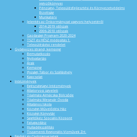
jegyzőkönyvei
Pénzügyi, Településfejlesztési és Környezetvédelmi
Bizottság
Munkaterv
Jelentés az Önkormányzat vagyoni helyzetéről
2014-2019 időszak
2006-2010 időszak
Gazdasági Program 2020-2024
TSZT és HÉSZ módosítás 1.
Településképi rendelet
Gyógyvizes strand, kemping
Bemutatkozás
Nyitvatartás
Árak
Kemping
Ifjúsági Tábor és Szálláshely
Kapcsolat
Intézmények
Egészségügyi Intézmények
Állatorvosi ügyeleti
Tóalmási Almácska Bölcsőde
Tóalmási Mesevár Óvoda
Általános Iskola
Községi Művelődési Ház
Községi Könyvtár
Segítőkéz Szociális Központ
Falugazdász
Hulladékszállítás
Tiszamenti Regionális Vízművek Zrt.
Egyház és Civilszervezetek