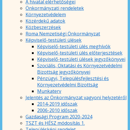
A hivatal elérhetőségei
Önkormányzati rendeletek
Környezetvédelem
Közérdekű adatok
Közbeszerzések
Roma Nemzetiségi Önkormányzat
Képviselő-testületi ülések
Képviselő-testületi ülés meghívók
Képviselő-testületi ülés előterjesztések
Képviselő-testületi ülések jegyzőkönyvei
Szociális, Oktatási és Környezetvédelmi
Bizottság jegyzőkönyvei
Pénzügyi, Településfejlesztési és
Környezetvédelmi Bizottság
Munkaterv
Jelentés az Önkormányzat vagyoni helyzetéről
2014-2019 időszak
2006-2010 időszak
Gazdasági Program 2020-2024
TSZT és HÉSZ módosítás 1.
Településképi rendelet