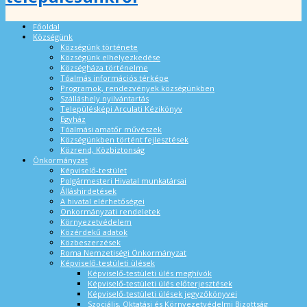
Főoldal
Községünk
Községünk története
Községünk elhelyezkedése
Községháza történelme
Tóalmás információs térképe
Programok, rendezvények községünkben
Szálláshely nyilvántartás
Településképi Arculati Kézikönyv
Egyház
Tóalmási amatőr művészek
Községünkben történt fejlesztések
Közrend, Közbiztonság
Önkormányzat
Képviselő-testület
Polgármesteri Hivatal munkatársai
Álláshirdetések
A hivatal elérhetőségei
Önkormányzati rendeletek
Környezetvédelem
Közérdekű adatok
Közbeszerzések
Roma Nemzetiségi Önkormányzat
Képviselő-testületi ülések
Képviselő-testületi ülés meghívók
Képviselő-testületi ülés előterjesztések
Képviselő-testületi ülések jegyzőkönyvei
Szociális, Oktatási és Környezetvédelmi Bizottság