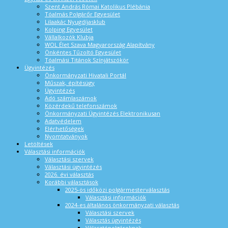
Szent András Római Katolikus Plébánia
Tóalmás Polgárőr Egyesület
Lilaakác Nyugdíjasklub
Kolping Egyesület
Vállalkozók Klubja
WOL Élet Szava Magyarország Alapítvány
Önkéntes Tűzoltó Egyesület
Tóalmási Titánok Színjátszókör
Ügyintézés
Önkormányzati Hivatali Portál
Műszak, építésügy
Ügyintézés
Adó számlaszámok
Közérdekű telefonszámok
Önkormányzati Ügyintézés Elektronikusan
Adatvédelem
Elérhetőségek
Nyomtatványok
Letöltések
Választási információk
Választási szervek
Választási ügyintézés
2026. évi választás
Korábbi választások
2025-ös időközi polgármesterválasztás
Választási információk
2024-es általános önkormányzati választás
Választási szervek
Választás ügyintézés
Választópolgároknak