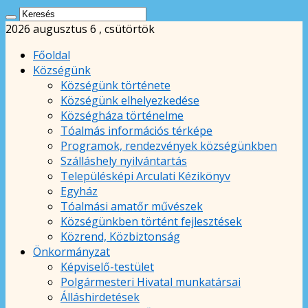
2026 augusztus 6 , csütörtök
Főoldal
Községünk
Községünk története
Községünk elhelyezkedése
Községháza történelme
Tóalmás információs térképe
Programok, rendezvények községünkben
Szálláshely nyilvántartás
Településképi Arculati Kézikönyv
Egyház
Tóalmási amatőr művészek
Községünkben történt fejlesztések
Közrend, Közbiztonság
Önkormányzat
Képviselő-testület
Polgármesteri Hivatal munkatársai
Álláshirdetések