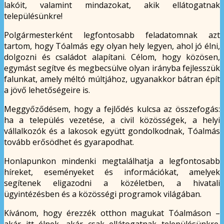
lakóit, valamint mindazokat, akik ellátogatnak
településünkre!
Polgármesterként legfontosabb feladatomnak azt
tartom, hogy Tóalmás egy olyan hely legyen, ahol jó élni,
dolgozni és családot alapítani. Célom, hogy közösen,
egymást segítve és megbecsülve olyan irányba fejlesszük
falunkat, amely méltó múltjához, ugyanakkor bátran épít
a jövő lehetőségeire is.
Meggyőződésem, hogy a fejlődés kulcsa az összefogás:
ha a település vezetése, a civil közösségek, a helyi
vállalkozók és a lakosok együtt gondolkodnak, Tóalmás
tovább erősödhet és gyarapodhat.
Honlapunkon mindenki megtalálhatja a legfontosabb
híreket, eseményeket és információkat, amelyek
segítenek eligazodni a közéletben, a hivatali
ügyintézésben és a közösségi programok világában.
Kívánom, hogy érezzék otthon magukat Tóalmáson –
akár itt élnek, akár csak ellátogatnak településünkre.