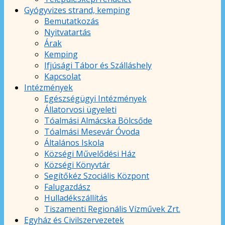
Gyógyvizes strand, kemping
Bemutatkozás
Nyitvatartás
Árak
Kemping
Ifjúsági Tábor és Szálláshely
Kapcsolat
Intézmények
Egészségügyi Intézmények
Állatorvosi ügyeleti
Tóalmási Almácska Bölcsőde
Tóalmási Mesevár Óvoda
Általános Iskola
Községi Művelődési Ház
Községi Könyvtár
Segítőkéz Szociális Központ
Falugazdász
Hulladékszállítás
Tiszamenti Regionális Vízművek Zrt.
Egyház és Civilszervezetek