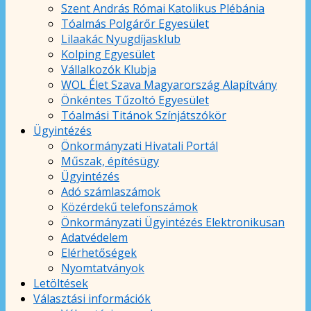
Szent András Római Katolikus Plébánia
Tóalmás Polgárőr Egyesület
Lilaakác Nyugdíjasklub
Kolping Egyesület
Vállalkozók Klubja
WOL Élet Szava Magyarország Alapítvány
Önkéntes Tűzoltó Egyesület
Tóalmási Titánok Színjátszókör
Ügyintézés
Önkormányzati Hivatali Portál
Műszak, építésügy
Ügyintézés
Adó számlaszámok
Közérdekű telefonszámok
Önkormányzati Ügyintézés Elektronikusan
Adatvédelem
Elérhetőségek
Nyomtatványok
Letöltések
Választási információk