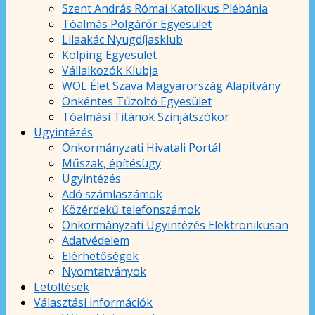
Szent András Római Katolikus Plébánia
Tóalmás Polgárőr Egyesület
Lilaakác Nyugdíjasklub
Kolping Egyesület
Vállalkozók Klubja
WOL Élet Szava Magyarország Alapítvány
Önkéntes Tűzoltó Egyesület
Tóalmási Titánok Színjátszókör
Ügyintézés
Önkormányzati Hivatali Portál
Műszak, építésügy
Ügyintézés
Adó számlaszámok
Közérdekű telefonszámok
Önkormányzati Ügyintézés Elektronikusan
Adatvédelem
Elérhetőségek
Nyomtatványok
Letöltések
Választási információk