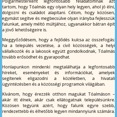
Polgármesterként legfontosabb feladatomnak azt
tartom, hogy Tóalmás egy olyan hely legyen, ahol jó élni,
dolgozni és családot alapítani. Célom, hogy közösen,
egymást segítve és megbecsülve olyan irányba fejlesszük
falunkat, amely méltó múltjához, ugyanakkor bátran épít
a jövő lehetőségeire is.
Meggyőződésem, hogy a fejlődés kulcsa az összefogás:
ha a település vezetése, a civil közösségek, a helyi
vállalkozók és a lakosok együtt gondolkodnak, Tóalmás
tovább erősödhet és gyarapodhat.
Honlapunkon mindenki megtalálhatja a legfontosabb
híreket, eseményeket és információkat, amelyek
segítenek eligazodni a közéletben, a hivatali
ügyintézésben és a közösségi programok világában.
Kívánom, hogy érezzék otthon magukat Tóalmáson –
akár itt élnek, akár csak ellátogatnak településünkre.
Közösen tegyünk azért, hogy falunk egyre szebb,
rendezettebb és élhetőbb legyen mindannyiunk számára.