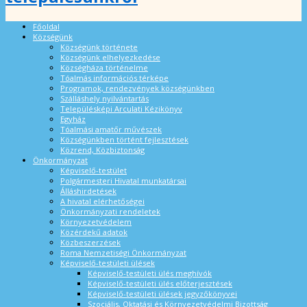
Főoldal
Községünk
Községünk története
Községünk elhelyezkedése
Községháza történelme
Tóalmás információs térképe
Programok, rendezvények községünkben
Szálláshely nyilvántartás
Településképi Arculati Kézikönyv
Egyház
Tóalmási amatőr művészek
Községünkben történt fejlesztések
Közrend, Közbiztonság
Önkormányzat
Képviselő-testület
Polgármesteri Hivatal munkatársai
Álláshirdetések
A hivatal elérhetőségei
Önkormányzati rendeletek
Környezetvédelem
Közérdekű adatok
Közbeszerzések
Roma Nemzetiségi Önkormányzat
Képviselő-testületi ülések
Képviselő-testületi ülés meghívók
Képviselő-testületi ülés előterjesztések
Képviselő-testületi ülések jegyzőkönyvei
Szociális, Oktatási és Környezetvédelmi Bizottság