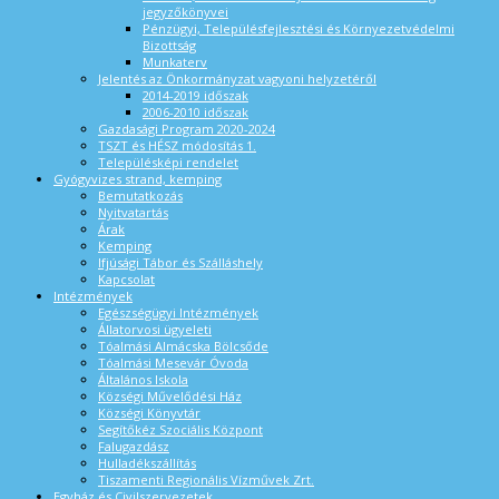
jegyzőkönyvei
Pénzügyi, Településfejlesztési és Környezetvédelmi
Bizottság
Munkaterv
Jelentés az Önkormányzat vagyoni helyzetéről
2014-2019 időszak
2006-2010 időszak
Gazdasági Program 2020-2024
TSZT és HÉSZ módosítás 1.
Településképi rendelet
Gyógyvizes strand, kemping
Bemutatkozás
Nyitvatartás
Árak
Kemping
Ifjúsági Tábor és Szálláshely
Kapcsolat
Intézmények
Egészségügyi Intézmények
Állatorvosi ügyeleti
Tóalmási Almácska Bölcsőde
Tóalmási Mesevár Óvoda
Általános Iskola
Községi Művelődési Ház
Községi Könyvtár
Segítőkéz Szociális Központ
Falugazdász
Hulladékszállítás
Tiszamenti Regionális Vízművek Zrt.
Egyház és Civilszervezetek