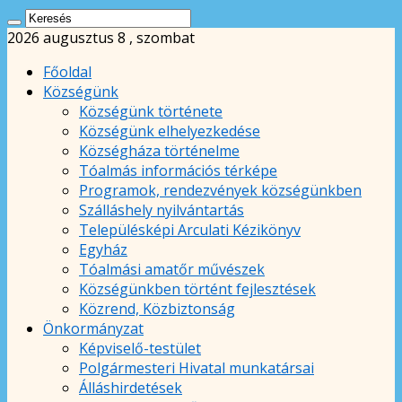
2026 augusztus 8 , szombat
Főoldal
Községünk
Községünk története
Községünk elhelyezkedése
Községháza történelme
Tóalmás információs térképe
Programok, rendezvények községünkben
Szálláshely nyilvántartás
Településképi Arculati Kézikönyv
Egyház
Tóalmási amatőr művészek
Községünkben történt fejlesztések
Közrend, Közbiztonság
Önkormányzat
Képviselő-testület
Polgármesteri Hivatal munkatársai
Álláshirdetések