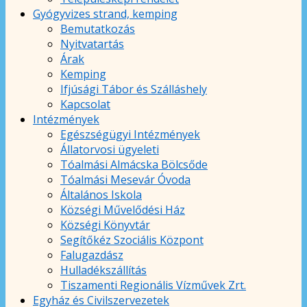
Gyógyvizes strand, kemping
Bemutatkozás
Nyitvatartás
Árak
Kemping
Ifjúsági Tábor és Szálláshely
Kapcsolat
Intézmények
Egészségügyi Intézmények
Állatorvosi ügyeleti
Tóalmási Almácska Bölcsőde
Tóalmási Mesevár Óvoda
Általános Iskola
Községi Művelődési Ház
Községi Könyvtár
Segítőkéz Szociális Központ
Falugazdász
Hulladékszállítás
Tiszamenti Regionális Vízművek Zrt.
Egyház és Civilszervezetek