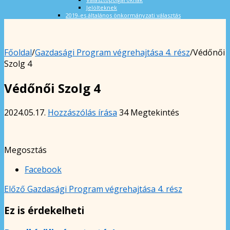
Jelölteknek
2019-es általános önkormányzati választás
Főoldal
/
Gazdasági Program végrehajtása 4. rész
/
Védőnői
Szolg 4
Védőnői Szolg 4
2024.05.17.
Hozzászólás írása
34 Megtekintés
Megosztás
Facebook
Előző
Gazdasági Program végrehajtása 4. rész
Ez is érdekelheti