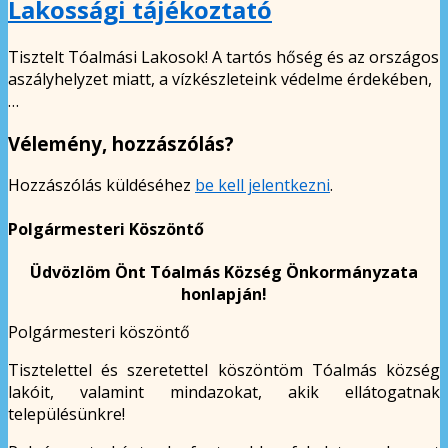
Lakossági tájékoztató
Tisztelt Tóalmási Lakosok! A tartós hőség és az országos
aszályhelyzet miatt, a vízkészleteink védelme érdekében,
…
Vélemény, hozzászólás?
Hozzászólás küldéséhez
be kell jelentkezni
.
Polgármesteri Köszöntő
Üdvözlöm Önt Tóalmás Község Önkormányzata
honlapján!
Polgármesteri köszöntő
Tisztelettel és szeretettel köszöntöm Tóalmás község
lakóit, valamint mindazokat, akik ellátogatnak
településünkre!