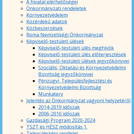
A hivatal elérhetőségei
Önkormányzati rendeletek
Környezetvédelem
Közérdekű adatok
Közbeszerzések
Roma Nemzetiségi Önkormányzat
Képviselő-testületi ülések
Képviselő-testületi ülés meghívók
Képviselő-testületi ülés előterjesztések
Képviselő-testületi ülések jegyzőkönyvei
Szociális, Oktatási és Környezetvédelmi
Bizottság jegyzőkönyvei
Pénzügyi, Településfejlesztési és
Környezetvédelmi Bizottság
Munkaterv
Jelentés az Önkormányzat vagyoni helyzetéről
2014-2019 időszak
2006-2010 időszak
Gazdasági Program 2020-2024
TSZT és HÉSZ módosítás 1.
Településképi rendelet