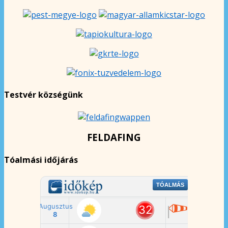
Testvér községünk
FELDAFING
Tóalmási időjárás