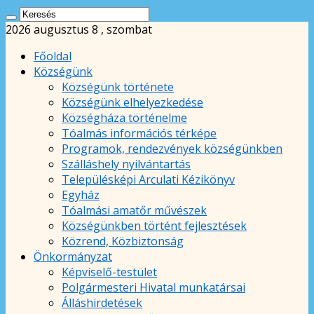
2026 augusztus 8 , szombat
Főoldal
Községünk
Községünk története
Községünk elhelyezkedése
Községháza történelme
Tóalmás információs térképe
Programok, rendezvények községünkben
Szálláshely nyilvántartás
Településképi Arculati Kézikönyv
Egyház
Tóalmási amatőr művészek
Községünkben történt fejlesztések
Közrend, Közbiztonság
Önkormányzat
Képviselő-testület
Polgármesteri Hivatal munkatársai
Álláshirdetések