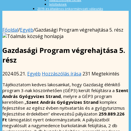
Jelölteknek
2019-es általános önkormányzati választás
Főoldal
/
Egyéb
/
Gazdasági Program végrehajtása 5. rész
Gazdasági Program végrehajtása 5.
rész
2024.05.21.
Egyéb
Hozzászólás írása
231 Megtekintés
Tájékoztatom kedves lakosainkat, hogy Gazdaság élénkítő
program 3-nak köszönhetően (GÉP3) került felújításra a
Szent
András Gyógyvizes Strand
, melyre a GÉP3 program
keretében „
Szent András Gyógyvizes Strand
komplex
fejlesztése az egész évben nyitvatartás és a gyógyturizmus
fejlesztése érdekében” elnevezésű pályázaton
259.889.226
Ft
támogatást nyert önkormányzatunk. A pályázatból
megvalósult a nagymedence burkolatának felújítása, 2 db