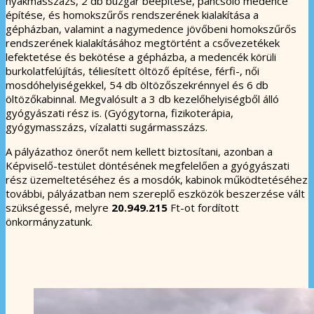
nyakmasszázs, 2 db buzgár beépítése, pancsoló medence
építése, és homokszűrős rendszerének kialakítása a
gépházban, valamint a nagymedence jövőbeni homokszűrős
rendszerének kialakításához megtörtént a csővezetékek
lefektetése és bekötése a gépházba, a medencék körüli
burkolatfelújítás, téliesített öltöző építése, férfi-, női
mosdóhelyiségekkel, 54 db öltözőszekrénnyel és 6 db
öltözőkabinnal. Megvalósult a 3 db kezelőhelyiségből álló
gyógyászati rész is. (Gyógytorna, fizikoterápia,
gyógymasszázs, vízalatti sugármasszázs.
A pályázathoz önerőt nem kellett biztosítani, azonban a
Képviselő-testület döntésének megfelelően a gyógyászati
rész üzemeltetéséhez és a mosdók, kabinok működtetéséhez
további, pályázatban nem szereplő eszközök beszerzése vált
szükségessé, melyre
20.949.215
Ft-ot fordított
önkormányzatunk.