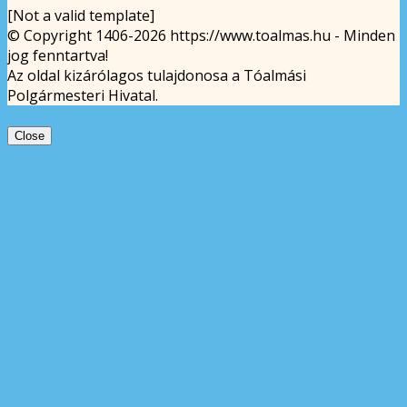
[Not a valid template]
© Copyright 1406-2026 https://www.toalmas.hu - Minden
jog fenntartva!
Az oldal kizárólagos tulajdonosa a Tóalmási
Polgármesteri Hivatal.
Close