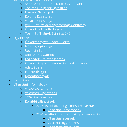
Szent András Római Katolikus Plébánia
Tóalmás Polgárőr Egyesület
Lilaakác Nyugdíjasklub
Kolping Egyesület
Vállalkozók Klubja
WOL Élet Szava Magyarország Alapítvány
Önkéntes Tűzoltó Egyesület
Tóalmási Titánok Színjátszókör
Ügyintézés
Önkormányzati Hivatali Portál
Műszak, építésügy
Ügyintézés
Adó számlaszámok
Közérdekű telefonszámok
Önkormányzati Ügyintézés Elektronikusan
Adatvédelem
Elérhetőségek
Nyomtatványok
Letöltések
Választási információk
Választási szervek
Választási ügyintézés
2026. évi választás
Korábbi választások
2025-ös időközi polgármesterválasztás
Választási információk
2024-es általános önkormányzati választás
Választási szervek
Választás ügyintézés
Választópolgároknak