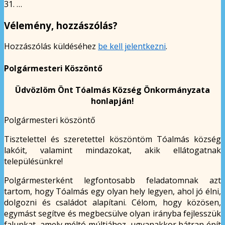
31. …
Vélemény, hozzászólás?
Hozzászólás küldéséhez
be kell jelentkezni
.
Polgármesteri Köszöntő
Üdvözlöm Önt Tóalmás Község Önkormányzata
honlapján!
Polgármesteri köszöntő
Tisztelettel és szeretettel köszöntöm Tóalmás község
lakóit, valamint mindazokat, akik ellátogatnak
településünkre!
Polgármesterként legfontosabb feladatomnak azt
tartom, hogy Tóalmás egy olyan hely legyen, ahol jó élni,
dolgozni és családot alapítani. Célom, hogy közösen,
egymást segítve és megbecsülve olyan irányba fejlesszük
falunkat, amely méltó múltjához, ugyanakkor bátran épít