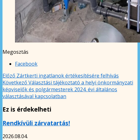
Megosztás
Facebook
Előző
Zártkerti ingatlanok értékesítésére felhívás
Következő
Választási tájékoztató a helyi önkormányzati
képviselők és polgármesterek 2024. évi általános
választásával kapcsolatban
Ez is érdekelheti
Rendkívüli zárvatartás!
2026.08.04.