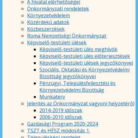
A hivatal elérhetőségei
Önkormányzati rendeletek
Környezetvédelem
Közérdekű adatok
Közbeszerzések
Roma Nemzetiségi Önkormányzat
Képviselő-testületi ülések
Képviselő-testületi ülés meghívók
Képviselő-testületi ülés előterjesztések
Képviselő-testületi ülések jegyzőkönyvei
Szociális, Oktatási és Környezetvédelmi
Bizottság jegyzőkönyvei
Pénzügyi, Településfejlesztési és
Környezetvédelmi Bizottság
Munkaterv
Jelentés az Önkormányzat vagyoni helyzetéről
2014-2019 időszak
2006-2010 időszak
Gazdasági Program 2020-2024
TSZT és HÉSZ módosítás 1.
Településképi rendelet