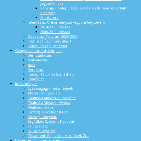
jegyzőkönyvei
Pénzügyi, Településfejlesztési és Környezetvédelmi
Bizottság
Munkaterv
Jelentés az Önkormányzat vagyoni helyzetéről
2014-2019 időszak
2006-2010 időszak
Gazdasági Program 2020-2024
TSZT és HÉSZ módosítás 1.
Településképi rendelet
Gyógyvizes strand, kemping
Bemutatkozás
Nyitvatartás
Árak
Kemping
Ifjúsági Tábor és Szálláshely
Kapcsolat
Intézmények
Egészségügyi Intézmények
Állatorvosi ügyeleti
Tóalmási Almácska Bölcsőde
Tóalmási Mesevár Óvoda
Általános Iskola
Községi Művelődési Ház
Községi Könyvtár
Segítőkéz Szociális Központ
Falugazdász
Hulladékszállítás
Tiszamenti Regionális Vízművek Zrt.
Egyház és Civilszervezetek