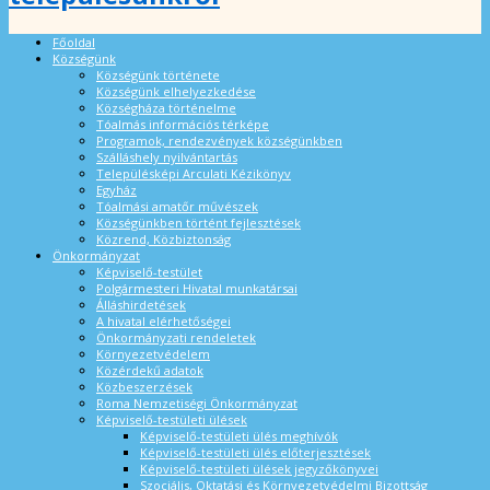
Főoldal
Községünk
Községünk története
Községünk elhelyezkedése
Községháza történelme
Tóalmás információs térképe
Programok, rendezvények községünkben
Szálláshely nyilvántartás
Településképi Arculati Kézikönyv
Egyház
Tóalmási amatőr művészek
Községünkben történt fejlesztések
Közrend, Közbiztonság
Önkormányzat
Képviselő-testület
Polgármesteri Hivatal munkatársai
Álláshirdetések
A hivatal elérhetőségei
Önkormányzati rendeletek
Környezetvédelem
Közérdekű adatok
Közbeszerzések
Roma Nemzetiségi Önkormányzat
Képviselő-testületi ülések
Képviselő-testületi ülés meghívók
Képviselő-testületi ülés előterjesztések
Képviselő-testületi ülések jegyzőkönyvei
Szociális, Oktatási és Környezetvédelmi Bizottság