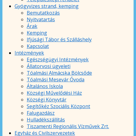
Gyógyvizes strand, kemping
Bemutatkozás
Nyitvatartás
Árak
Kemping
Ifjúsági Tábor és Szálláshely
Kapcsolat
Intézmények
Egészségügyi Intézmények
Állatorvosi ügyeleti
Tóalmási Almácska Bölcsőde
Tóalmási Mesevár Óvoda
Általános Iskola
Községi Művelődési Ház
Községi Könyvtár
Segítőkéz Szociális Központ
Falugazdász
Hulladékszállítás
Tiszamenti Regionális Vízművek Zrt.
Egyház és Civilszervezetek