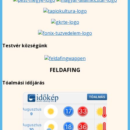
Testvér községünk
FELDAFING
Tóalmási időjárás