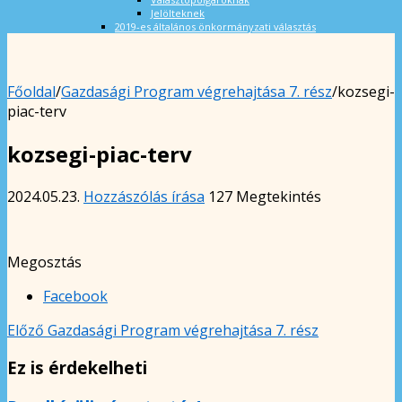
Jelölteknek
2019-es általános önkormányzati választás
Főoldal
/
Gazdasági Program végrehajtása 7. rész
/
kozsegi-
piac-terv
kozsegi-piac-terv
2024.05.23.
Hozzászólás írása
127 Megtekintés
Megosztás
Facebook
Előző
Gazdasági Program végrehajtása 7. rész
Ez is érdekelheti