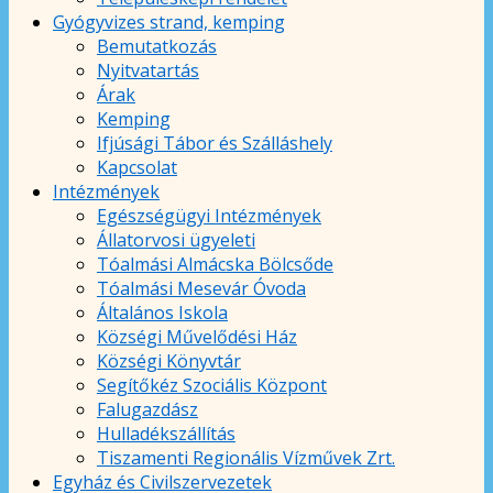
Gyógyvizes strand, kemping
Bemutatkozás
Nyitvatartás
Árak
Kemping
Ifjúsági Tábor és Szálláshely
Kapcsolat
Intézmények
Egészségügyi Intézmények
Állatorvosi ügyeleti
Tóalmási Almácska Bölcsőde
Tóalmási Mesevár Óvoda
Általános Iskola
Községi Művelődési Ház
Községi Könyvtár
Segítőkéz Szociális Központ
Falugazdász
Hulladékszállítás
Tiszamenti Regionális Vízművek Zrt.
Egyház és Civilszervezetek