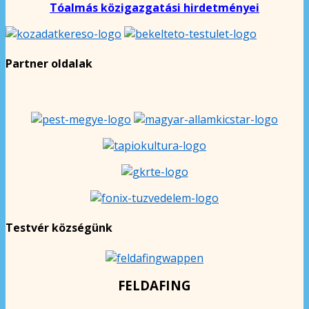
Tóalmás közigazgatási hirdetményei
Partner oldalak
Testvér községünk
FELDAFING