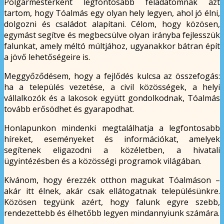
Polgármesterként legfontosabb feladatomnak azt
tartom, hogy Tóalmás egy olyan hely legyen, ahol jó élni,
dolgozni és családot alapítani. Célom, hogy közösen,
egymást segítve és megbecsülve olyan irányba fejlesszük
falunkat, amely méltó múltjához, ugyanakkor bátran épít
a jövő lehetőségeire is.
Meggyőződésem, hogy a fejlődés kulcsa az összefogás:
ha a település vezetése, a civil közösségek, a helyi
vállalkozók és a lakosok együtt gondolkodnak, Tóalmás
tovább erősödhet és gyarapodhat.
Honlapunkon mindenki megtalálhatja a legfontosabb
híreket, eseményeket és információkat, amelyek
segítenek eligazodni a közéletben, a hivatali
ügyintézésben és a közösségi programok világában.
Kívánom, hogy érezzék otthon magukat Tóalmáson –
akár itt élnek, akár csak ellátogatnak településünkre.
Közösen tegyünk azért, hogy falunk egyre szebb,
rendezettebb és élhetőbb legyen mindannyiunk számára.