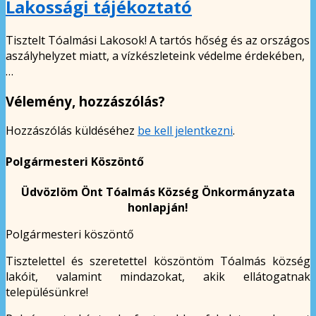
Lakossági tájékoztató
Tisztelt Tóalmási Lakosok! A tartós hőség és az országos
aszályhelyzet miatt, a vízkészleteink védelme érdekében,
…
Vélemény, hozzászólás?
Hozzászólás küldéséhez
be kell jelentkezni
.
Polgármesteri Köszöntő
Üdvözlöm Önt Tóalmás Község Önkormányzata
honlapján!
Polgármesteri köszöntő
Tisztelettel és szeretettel köszöntöm Tóalmás község
lakóit, valamint mindazokat, akik ellátogatnak
településünkre!