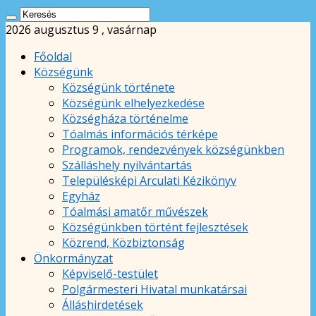
2026 augusztus 9 , vasárnap
Főoldal
Községünk
Községünk története
Községünk elhelyezkedése
Községháza történelme
Tóalmás információs térképe
Programok, rendezvények községünkben
Szálláshely nyilvántartás
Településképi Arculati Kézikönyv
Egyház
Tóalmási amatőr művészek
Községünkben történt fejlesztések
Közrend, Közbiztonság
Önkormányzat
Képviselő-testület
Polgármesteri Hivatal munkatársai
Álláshirdetések