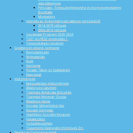
jegyzőkönyvei
Pénzügyi, Településfejlesztési és Környezetvédelmi
Bizottság
Munkaterv
Jelentés az Önkormányzat vagyoni helyzetéről
2014-2019 időszak
2006-2010 időszak
Gazdasági Program 2020-2024
TSZT és HÉSZ módosítás 1.
Településképi rendelet
Gyógyvizes strand, kemping
Bemutatkozás
Nyitvatartás
Árak
Kemping
Ifjúsági Tábor és Szálláshely
Kapcsolat
Intézmények
Egészségügyi Intézmények
Állatorvosi ügyeleti
Tóalmási Almácska Bölcsőde
Tóalmási Mesevár Óvoda
Általános Iskola
Községi Művelődési Ház
Községi Könyvtár
Segítőkéz Szociális Központ
Falugazdász
Hulladékszállítás
Tiszamenti Regionális Vízművek Zrt.
Egyház és Civilszervezetek