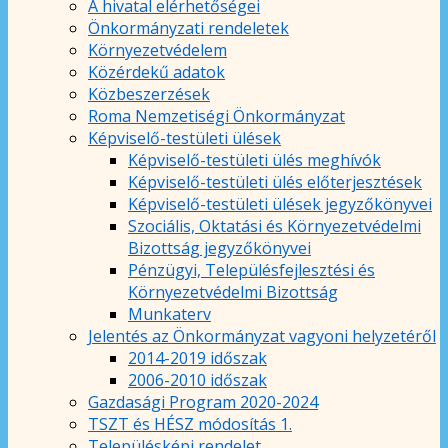
A hivatal elérhetőségei
Önkormányzati rendeletek
Környezetvédelem
Közérdekű adatok
Közbeszerzések
Roma Nemzetiségi Önkormányzat
Képviselő-testületi ülések
Képviselő-testületi ülés meghívók
Képviselő-testületi ülés előterjesztések
Képviselő-testületi ülések jegyzőkönyvei
Szociális, Oktatási és Környezetvédelmi
Bizottság jegyzőkönyvei
Pénzügyi, Településfejlesztési és
Környezetvédelmi Bizottság
Munkaterv
Jelentés az Önkormányzat vagyoni helyzetéről
2014-2019 időszak
2006-2010 időszak
Gazdasági Program 2020-2024
TSZT és HÉSZ módosítás 1.
Településképi rendelet