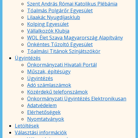
Szent András Római Katolikus Plébánia
Tóalmás Polgárőr Egyesület
Lilaakác Nyugdíjasklub
Kolping Egyesület
Vállalkozók Klubja
WOL Élet Szava Magyarország Alapítvány
Önkéntes Tűzoltó Egyesület
Tóalmási Titánok Színjátszókör
Ügyintézés
Önkormányzati Hivatali Portál
Műszak, építésügy
Ügyintézés
Adó számlaszámok
Közérdekű telefonszámok
Önkormányzati Ügyintézés Elektronikusan
Adatvédelem
Elérhetőségek
Nyomtatványok
Letöltések
Választási információk