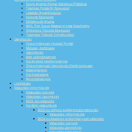
Szent András Római Katolikus Plébánia
Tóalmás Polgárőr Egyesület
Lilaakác Nyugdíjasklub
Kolping Egyesület
Vállalkozók Klubja
WOL Élet Szava Magyarország Alapítvány
Önkéntes Tűzoltó Egyesület
Tóalmási Titánok Színjátszókör
Ügyintézés
Önkormányzati Hivatali Portál
Műszak, építésügy
Ügyintézés
Adó számlaszámok
Közérdekű telefonszámok
Önkormányzati Ügyintézés Elektronikusan
Adatvédelem
Elérhetőségek
Nyomtatványok
Letöltések
Választási információk
Választási szervek
Választási ügyintézés
2026. évi választás
Korábbi választások
2025-ös időközi polgármesterválasztás
Választási információk
2024-es általános önkormányzati választás
Választási szervek
Választás ügyintézés
Választópolgároknak