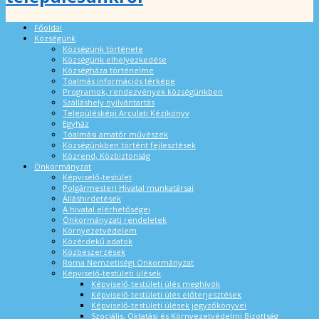
Főoldal
Községünk
Községünk története
Községünk elhelyezkedése
Községháza történelme
Tóalmás információs térképe
Programok, rendezvények községünkben
Szálláshely nyilvántartás
Településképi Arculati Kézikönyv
Egyház
Tóalmási amatőr művészek
Községünkben történt fejlesztések
Közrend, Közbiztonság
Önkormányzat
Képviselő-testület
Polgármesteri Hivatal munkatársai
Álláshirdetések
A hivatal elérhetőségei
Önkormányzati rendeletek
Környezetvédelem
Közérdekű adatok
Közbeszerzések
Roma Nemzetiségi Önkormányzat
Képviselő-testületi ülések
Képviselő-testületi ülés meghívók
Képviselő-testületi ülés előterjesztések
Képviselő-testületi ülések jegyzőkönyvei
Szociális, Oktatási és Környezetvédelmi Bizottság