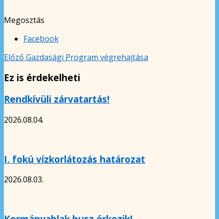
Megosztás
Facebook
Előző
Gazdasági Program végrehajtása
Ez is érdekelheti
Rendkívüli zárvatartás!
2026.08.04.
I. fokú vízkorlátozás határozat
2026.08.03.
Kormányablak busz érkezik!