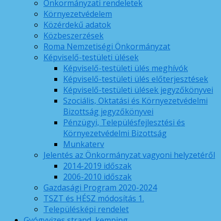
Önkormányzati rendeletek
Környezetvédelem
Közérdekű adatok
Közbeszerzések
Roma Nemzetiségi Önkormányzat
Képviselő-testületi ülések
Képviselő-testületi ülés meghívók
Képviselő-testületi ülés előterjesztések
Képviselő-testületi ülések jegyzőkönyvei
Szociális, Oktatási és Környezetvédelmi
Bizottság jegyzőkönyvei
Pénzügyi, Településfejlesztési és
Környezetvédelmi Bizottság
Munkaterv
Jelentés az Önkormányzat vagyoni helyzetéről
2014-2019 időszak
2006-2010 időszak
Gazdasági Program 2020-2024
TSZT és HÉSZ módosítás 1.
Településképi rendelet
Gyógyvizes strand, kemping