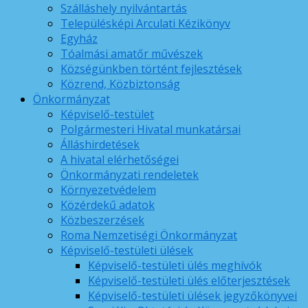
Szálláshely nyilvántartás
Településképi Arculati Kézikönyv
Egyház
Tóalmási amatőr művészek
Községünkben történt fejlesztések
Közrend, Közbiztonság
Önkormányzat
Képviselő-testület
Polgármesteri Hivatal munkatársai
Álláshirdetések
A hivatal elérhetőségei
Önkormányzati rendeletek
Környezetvédelem
Közérdekű adatok
Közbeszerzések
Roma Nemzetiségi Önkormányzat
Képviselő-testületi ülések
Képviselő-testületi ülés meghívók
Képviselő-testületi ülés előterjesztések
Képviselő-testületi ülések jegyzőkönyvei