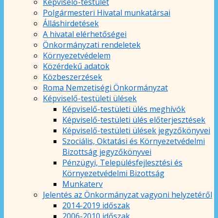
Képviselő-testület
Polgármesteri Hivatal munkatársai
Álláshirdetések
A hivatal elérhetőségei
Önkormányzati rendeletek
Környezetvédelem
Közérdekű adatok
Közbeszerzések
Roma Nemzetiségi Önkormányzat
Képviselő-testületi ülések
Képviselő-testületi ülés meghívók
Képviselő-testületi ülés előterjesztések
Képviselő-testületi ülések jegyzőkönyvei
Szociális, Oktatási és Környezetvédelmi
Bizottság jegyzőkönyvei
Pénzügyi, Településfejlesztési és
Környezetvédelmi Bizottság
Munkaterv
Jelentés az Önkormányzat vagyoni helyzetéről
2014-2019 időszak
2006-2010 időszak