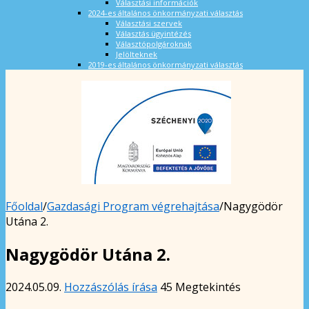
Választási információk
2024-es általános önkormányzati választás
Választási szervek
Választás ügyintézés
Választópolgároknak
Jelölteknek
2019-es általános önkormányzati választás
Főoldal
/
Gazdasági Program végrehajtása
/
Nagygödör
Utána 2.
Nagygödör Utána 2.
2024.05.09.
Hozzászólás írása
45 Megtekintés