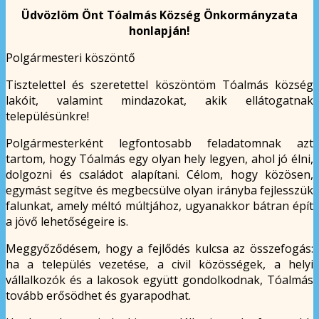
Üdvözlöm Önt Tóalmás Község Önkormányzata
honlapján!
Polgármesteri köszöntő
Tisztelettel és szeretettel köszöntöm Tóalmás község
lakóit, valamint mindazokat, akik ellátogatnak
településünkre!
Polgármesterként legfontosabb feladatomnak azt
tartom, hogy Tóalmás egy olyan hely legyen, ahol jó élni,
dolgozni és családot alapítani. Célom, hogy közösen,
egymást segítve és megbecsülve olyan irányba fejlesszük
falunkat, amely méltó múltjához, ugyanakkor bátran épít
a jövő lehetőségeire is.
Meggyőződésem, hogy a fejlődés kulcsa az összefogás:
ha a település vezetése, a civil közösségek, a helyi
vállalkozók és a lakosok együtt gondolkodnak, Tóalmás
tovább erősödhet és gyarapodhat.