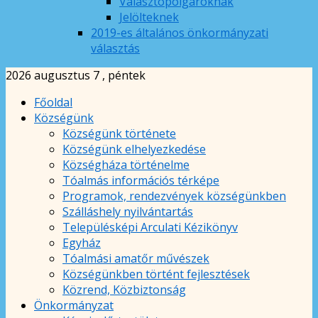
Választópolgároknak
Jelölteknek
2019-es általános önkormányzati
választás
2026 augusztus 7 , péntek
Főoldal
Községünk
Községünk története
Községünk elhelyezkedése
Községháza történelme
Tóalmás információs térképe
Programok, rendezvények községünkben
Szálláshely nyilvántartás
Településképi Arculati Kézikönyv
Egyház
Tóalmási amatőr művészek
Községünkben történt fejlesztések
Közrend, Közbiztonság
Önkormányzat