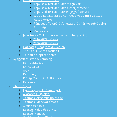
Képviselő-testületi ülés meghívók
Képviselő-testületi ülés előterjesztések
Képviselő-testületi ülések jegyzőkönyvei
Szociális, Oktatási és Környezetvédelmi Bizottság
jegyzőkönyvei
Pénzügyi, Településfejlesztési és Környezetvédelmi
Bizottság
Munkaterv
Jelentés az Önkormányzat vagyoni helyzetéről
2014-2019 időszak
2006-2010 időszak
Gazdasági Program 2020-2024
TSZT és HÉSZ módosítás 1.
Településképi rendelet
Gyógyvizes strand, kemping
Bemutatkozás
Nyitvatartás
Árak
Kemping
Ifjúsági Tábor és Szálláshely
Kapcsolat
Intézmények
Egészségügyi Intézmények
Állatorvosi ügyeleti
Tóalmási Almácska Bölcsőde
Tóalmási Mesevár Óvoda
Általános Iskola
Községi Művelődési Ház
Községi Könyvtár