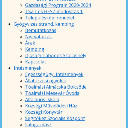
Gazdasági Program 2020-2024
TSZT és HÉSZ módosítás 1.
Településképi rendelet
Gyógyvizes strand, kemping
Bemutatkozás
Nyitvatartás
Árak
Kemping
Ifjúsági Tábor és Szálláshely
Kapcsolat
Intézmények
Egészségügyi Intézmények
Állatorvosi ügyeleti
Tóalmási Almácska Bölcsőde
Tóalmási Mesevár Óvoda
Általános Iskola
Községi Művelődési Ház
Községi Könyvtár
Segítőkéz Szociális Központ
Falugazdász