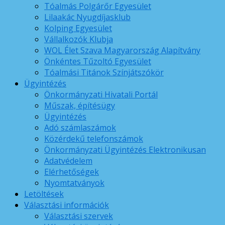
Tóalmás Polgárőr Egyesület
Lilaakác Nyugdíjasklub
Kolping Egyesület
Vállalkozók Klubja
WOL Élet Szava Magyarország Alapítvány
Önkéntes Tűzoltó Egyesület
Tóalmási Titánok Színjátszókör
Ügyintézés
Önkormányzati Hivatali Portál
Műszak, építésügy
Ügyintézés
Adó számlaszámok
Közérdekű telefonszámok
Önkormányzati Ügyintézés Elektronikusan
Adatvédelem
Elérhetőségek
Nyomtatványok
Letöltések
Választási információk
Választási szervek