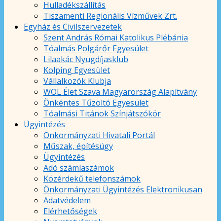
Hulladékszállítás
Tiszamenti Regionális Vízművek Zrt.
Egyház és Civilszervezetek
Szent András Római Katolikus Plébánia
Tóalmás Polgárőr Egyesület
Lilaakác Nyugdíjasklub
Kolping Egyesület
Vállalkozók Klubja
WOL Élet Szava Magyarország Alapítvány
Önkéntes Tűzoltó Egyesület
Tóalmási Titánok Színjátszókör
Ügyintézés
Önkormányzati Hivatali Portál
Műszak, építésügy
Ügyintézés
Adó számlaszámok
Közérdekű telefonszámok
Önkormányzati Ügyintézés Elektronikusan
Adatvédelem
Elérhetőségek