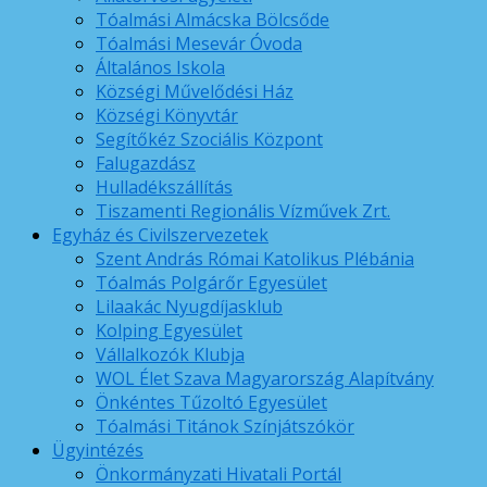
Tóalmási Almácska Bölcsőde
Tóalmási Mesevár Óvoda
Általános Iskola
Községi Művelődési Ház
Községi Könyvtár
Segítőkéz Szociális Központ
Falugazdász
Hulladékszállítás
Tiszamenti Regionális Vízművek Zrt.
Egyház és Civilszervezetek
Szent András Római Katolikus Plébánia
Tóalmás Polgárőr Egyesület
Lilaakác Nyugdíjasklub
Kolping Egyesület
Vállalkozók Klubja
WOL Élet Szava Magyarország Alapítvány
Önkéntes Tűzoltó Egyesület
Tóalmási Titánok Színjátszókör
Ügyintézés
Önkormányzati Hivatali Portál