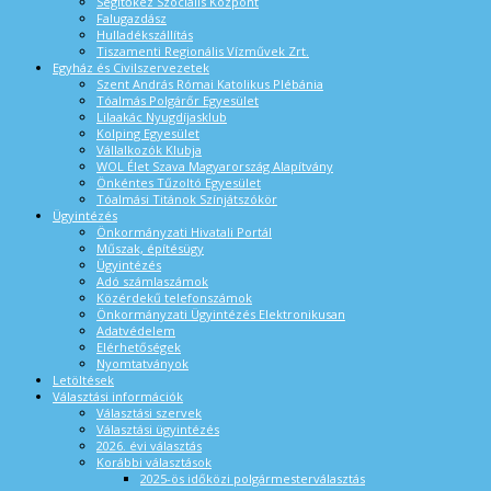
Segítőkéz Szociális Központ
Falugazdász
Hulladékszállítás
Tiszamenti Regionális Vízművek Zrt.
Egyház és Civilszervezetek
Szent András Római Katolikus Plébánia
Tóalmás Polgárőr Egyesület
Lilaakác Nyugdíjasklub
Kolping Egyesület
Vállalkozók Klubja
WOL Élet Szava Magyarország Alapítvány
Önkéntes Tűzoltó Egyesület
Tóalmási Titánok Színjátszókör
Ügyintézés
Önkormányzati Hivatali Portál
Műszak, építésügy
Ügyintézés
Adó számlaszámok
Közérdekű telefonszámok
Önkormányzati Ügyintézés Elektronikusan
Adatvédelem
Elérhetőségek
Nyomtatványok
Letöltések
Választási információk
Választási szervek
Választási ügyintézés
2026. évi választás
Korábbi választások
2025-ös időközi polgármesterválasztás