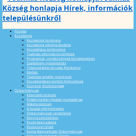
Község honlapja Hírek, információk
településünkről
Főoldal
Községünk
Községünk története
Községünk elhelyezkedése
Községháza történelme
Tóalmás információs térképe
Programok, rendezvények községünkben
Szálláshely nyilvántartás
Településképi Arculati Kézikönyv
Egyház
Tóalmási amatőr művészek
Községünkben történt fejlesztések
Közrend, Közbiztonság
Önkormányzat
Képviselő-testület
Polgármesteri Hivatal munkatársai
Álláshirdetések
A hivatal elérhetőségei
Önkormányzati rendeletek
Környezetvédelem
Közérdekű adatok
Közbeszerzések
Roma Nemzetiségi Önkormányzat
Képviselő-testületi ülések