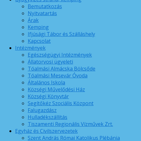
Bemutatkozás
Nyitvatartás
Árak
Kemping
Ifjúsági Tábor és Szálláshely
Kapcsolat
Intézmények
Egészségügyi Intézmények
Állatorvosi ügyeleti
Tóalmási Almácska Bölcsőde
Tóalmási Mesevár Óvoda
Általános Iskola
Községi Művelődési Ház
Községi Könyvtár
Segítőkéz Szociális Központ
Falugazdász
Hulladékszállítás
Tiszamenti Regionális Vízművek Zrt.
Egyház és Civilszervezetek
Szent András Római Katolikus Plébánia