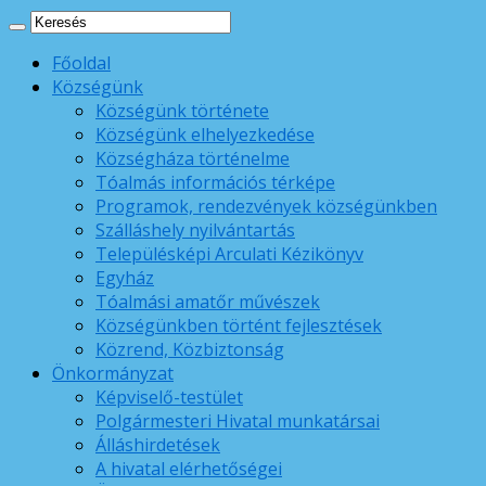
Főoldal
Községünk
Községünk története
Községünk elhelyezkedése
Községháza történelme
Tóalmás információs térképe
Programok, rendezvények községünkben
Szálláshely nyilvántartás
Településképi Arculati Kézikönyv
Egyház
Tóalmási amatőr művészek
Községünkben történt fejlesztések
Közrend, Közbiztonság
Önkormányzat
Képviselő-testület
Polgármesteri Hivatal munkatársai
Álláshirdetések
A hivatal elérhetőségei