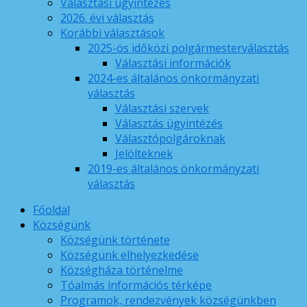
Választási ügyintézés
2026. évi választás
Korábbi választások
2025-ös időközi polgármesterválasztás
Választási információk
2024-es általános önkormányzati
választás
Választási szervek
Választás ügyintézés
Választópolgároknak
Jelölteknek
2019-es általános önkormányzati
választás
Főoldal
Községünk
Községünk története
Községünk elhelyezkedése
Községháza történelme
Tóalmás információs térképe
Programok, rendezvények községünkben