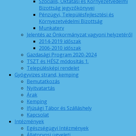
Szociális, Oktatási és Környezetvédelmi
Bizottság jegyzőkönyvei
Pénzügyi, Településfejlesztési és
Környezetvédelmi Bizottság
Munkaterv
Jelentés az Önkormányzat vagyoni helyzetéről
2014-2019 időszak
2006-2010 időszak
Gazdasági Program 2020-2024
TSZT és HÉSZ módosítás 1.
Településképi rendelet
Gyógyvizes strand, kemping
Bemutatkozás
Nyitvatartás
Árak
Kemping
Ifjúsági Tábor és Szálláshely
Kapcsolat
Intézmények
Egészségügyi Intézmények
Állatorvosi ügyeleti