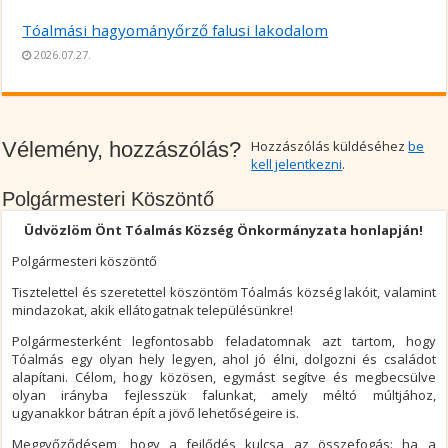
Tóalmási hagyományőrző falusi lakodalom
2026.07.27.
Vélemény, hozzászólás?
Hozzászólás küldéséhez
be
kell jelentkezni
.
Polgármesteri Köszöntő
Üdvözlöm Önt Tóalmás Község Önkormányzata honlapján!
Polgármesteri köszöntő
Tisztelettel és szeretettel köszöntöm Tóalmás község lakóit, valamint
mindazokat, akik ellátogatnak településünkre!
Polgármesterként legfontosabb feladatomnak azt tartom, hogy
Tóalmás egy olyan hely legyen, ahol jó élni, dolgozni és családot
alapítani. Célom, hogy közösen, egymást segítve és megbecsülve
olyan irányba fejlesszük falunkat, amely méltó múltjához,
ugyanakkor bátran épít a jövő lehetőségeire is.
Meggyőződésem, hogy a fejlődés kulcsa az összefogás: ha a