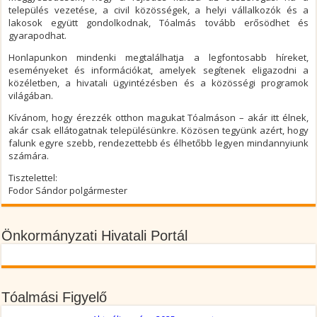
település vezetése, a civil közösségek, a helyi vállalkozók és a
lakosok együtt gondolkodnak, Tóalmás tovább erősödhet és
gyarapodhat.
Honlapunkon mindenki megtalálhatja a legfontosabb híreket,
eseményeket és információkat, amelyek segítenek eligazodni a
közéletben, a hivatali ügyintézésben és a közösségi programok
világában.
Kívánom, hogy érezzék otthon magukat Tóalmáson – akár itt élnek,
akár csak ellátogatnak településünkre. Közösen tegyünk azért, hogy
falunk egyre szebb, rendezettebb és élhetőbb legyen mindannyiunk
számára.
Tisztelettel:
Fodor Sándor polgármester
Önkormányzati Hivatali Portál
Tóalmási Figyelő