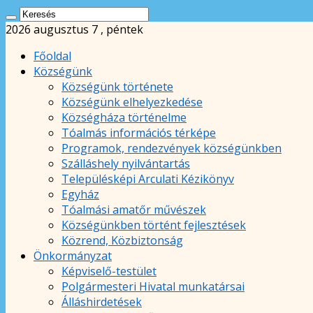
2026 augusztus 7 , péntek
Főoldal
Községünk
Községünk története
Községünk elhelyezkedése
Községháza történelme
Tóalmás információs térképe
Programok, rendezvények községünkben
Szálláshely nyilvántartás
Településképi Arculati Kézikönyv
Egyház
Tóalmási amatőr művészek
Községünkben történt fejlesztések
Közrend, Közbiztonság
Önkormányzat
Képviselő-testület
Polgármesteri Hivatal munkatársai
Álláshirdetések