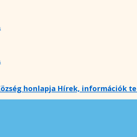
s
s
özség honlapja Hírek, információk t