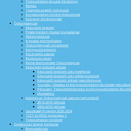
Településképi Arculati Kézikönyv
Egyház
Tóalmási amatőr művészek
Községünkben történt fejlesztések
Közrend, Közbiztonság
Önkormányzat
Képviselő-testület
Polgármesteri Hivatal munkatársai
Álláshirdetések
A hivatal elérhetőségei
Önkormányzati rendeletek
Környezetvédelem
Közérdekű adatok
Közbeszerzések
Roma Nemzetiségi Önkormányzat
Képviselő-testületi ülések
Képviselő-testületi ülés meghívók
Képviselő-testületi ülés előterjesztések
Képviselő-testületi ülések jegyzőkönyvei
Szociális, Oktatási és Környezetvédelmi Bizottság jegyzőkö
Pénzügyi, Településfejlesztési és Környezetvédelmi Bizotts
Munkaterv
Jelentés az Önkormányzat vagyoni helyzetéről
2014-2019 időszak
2006-2010 időszak
Gazdasági Program 2020-2024
TSZT és HÉSZ módosítás 1.
Településképi rendelet
Gyógyvizes strand, kemping
Bemutatkozás