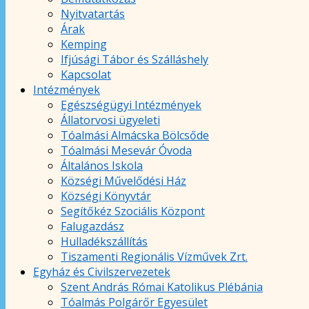
Nyitvatartás
Árak
Kemping
Ifjúsági Tábor és Szálláshely
Kapcsolat
Intézmények
Egészségügyi Intézmények
Állatorvosi ügyeleti
Tóalmási Almácska Bölcsőde
Tóalmási Mesevár Óvoda
Általános Iskola
Községi Művelődési Ház
Községi Könyvtár
Segítőkéz Szociális Központ
Falugazdász
Hulladékszállítás
Tiszamenti Regionális Vízművek Zrt.
Egyház és Civilszervezetek
Szent András Római Katolikus Plébánia
Tóalmás Polgárőr Egyesület