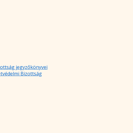
zottság jegyzőkönyvei
etvédelmi Bizottság