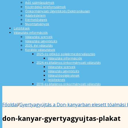
Adó számlaszámok
Közérdekű telefonszámok
Önkormányzati Ügyintézés Elektronikusan
Adatvédelem
Elérhetőségek
Nyomtatványok
Letöltések
Választási információk
Választási szervek
Választási ügyintézés
2026. évi választás
Korábbi választások
2025-ös időközi polgármesterválasztás
Választási információk
2024-es általános önkormányzati választás
Választási szervek
Választás ügyintézés
Választópolgároknak
Jelölteknek
2019-es általános önkormányzati választás
Főoldal
/
Gyertyagyújtás a Don-kanyarban elesett tóalmási
don-kanyar-gyertyagyujtas-plakat