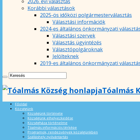
2026. évi választás
Korábbi választások
2025-ös időközi polgármesterválasztás
Választási információk
2024-es általános önkormányzati választá
Választási szervek
Választás ügyintézés
Választópolgároknak
Jelölteknek
2019-es általános önkormányzati választá
Tóalmás K
Főoldal
Községünk
Községünk története
Községünk elhelyezkedése
Községháza történelme
Tóalmás információs térképe
Programok, rendezvények községünkben
Szálláshely nyilvántartás