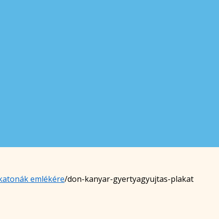
 katonák emlékére
/
don-kanyar-gyertyagyujtas-plakat