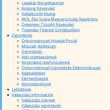
Lilaakác Nyugdíjasklub
Kolping Egyesület
Vállalkozók Klubja
WOL Élet Szava Magyarország Alapítvány
Önkéntes Tűzoltó Egyesület
Tóalmási Titánok Színjátszókör
Ügyintézés
Önkormányzati Hivatali Portál
Műszak, építésügy
Ügyintézés
Adó számlaszámok
Közérdekű telefonszámok
Önkormányzati Ügyintézés Elektronikusan
Adatvédelem
Elérhetőségek
Nyomtatványok
Letöltések
Választási információk
Választási szervek
Választási ügyintézés