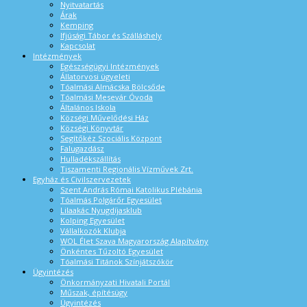
Nyitvatartás
Árak
Kemping
Ifjúsági Tábor és Szálláshely
Kapcsolat
Intézmények
Egészségügyi Intézmények
Állatorvosi ügyeleti
Tóalmási Almácska Bölcsőde
Tóalmási Mesevár Óvoda
Általános Iskola
Községi Művelődési Ház
Községi Könyvtár
Segítőkéz Szociális Központ
Falugazdász
Hulladékszállítás
Tiszamenti Regionális Vízművek Zrt.
Egyház és Civilszervezetek
Szent András Római Katolikus Plébánia
Tóalmás Polgárőr Egyesület
Lilaakác Nyugdíjasklub
Kolping Egyesület
Vállalkozók Klubja
WOL Élet Szava Magyarország Alapítvány
Önkéntes Tűzoltó Egyesület
Tóalmási Titánok Színjátszókör
Ügyintézés
Önkormányzati Hivatali Portál
Műszak, építésügy
Ügyintézés