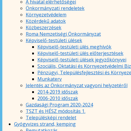
A hivatal elérhetőségei
Önkormányzati rendeletek
Környezetvédelem
Közérdekű adatok
Közbeszerzések
Roma Nemzetiségi Önkormányzat
Képviselő-testületi ülések
Képviselő-testületi ülés meghívók
Képviselő-testületi ülés előterjesztések
Képviselő-testületi ülések jegyzőkönyvei
Szociális, Oktatási és Környezetvédelmi Bi
Pénzügyi, Településfejlesztési és Környez
Munkaterv
Jelentés az Önkormányzat vagyoni helyzetéről
2014-2019 időszak
2006-2010 időszak
Gazdasági Program 2020-2024
TSZT és HÉSZ módosítás 1.
Településképi rendelet
Gyógyvizes strand, kemping
Bemutatkozás