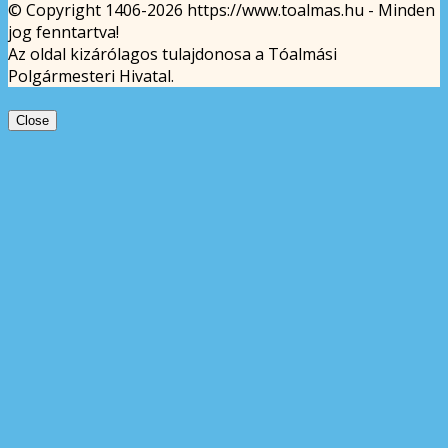
© Copyright 1406-2026 https://www.toalmas.hu - Minden
jog fenntartva!
Az oldal kizárólagos tulajdonosa a Tóalmási
Polgármesteri Hivatal.
Close