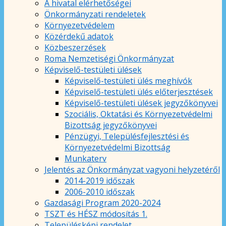
A hivatal elérhetőségei
Önkormányzati rendeletek
Környezetvédelem
Közérdekű adatok
Közbeszerzések
Roma Nemzetiségi Önkormányzat
Képviselő-testületi ülések
Képviselő-testületi ülés meghívók
Képviselő-testületi ülés előterjesztések
Képviselő-testületi ülések jegyzőkönyvei
Szociális, Oktatási és Környezetvédelmi
Bizottság jegyzőkönyvei
Pénzügyi, Településfejlesztési és
Környezetvédelmi Bizottság
Munkaterv
Jelentés az Önkormányzat vagyoni helyzetéről
2014-2019 időszak
2006-2010 időszak
Gazdasági Program 2020-2024
TSZT és HÉSZ módosítás 1.
Településképi rendelet