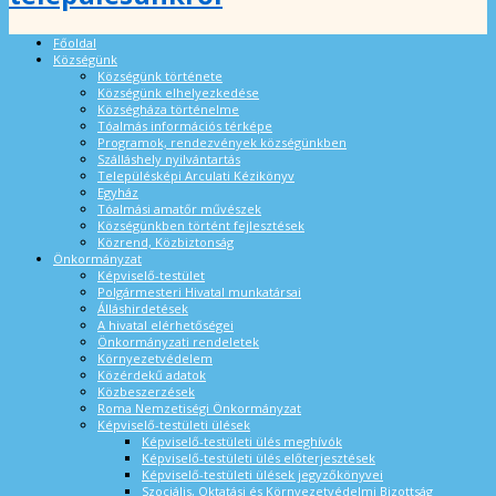
Főoldal
Községünk
Községünk története
Községünk elhelyezkedése
Községháza történelme
Tóalmás információs térképe
Programok, rendezvények községünkben
Szálláshely nyilvántartás
Településképi Arculati Kézikönyv
Egyház
Tóalmási amatőr művészek
Községünkben történt fejlesztések
Közrend, Közbiztonság
Önkormányzat
Képviselő-testület
Polgármesteri Hivatal munkatársai
Álláshirdetések
A hivatal elérhetőségei
Önkormányzati rendeletek
Környezetvédelem
Közérdekű adatok
Közbeszerzések
Roma Nemzetiségi Önkormányzat
Képviselő-testületi ülések
Képviselő-testületi ülés meghívók
Képviselő-testületi ülés előterjesztések
Képviselő-testületi ülések jegyzőkönyvei
Szociális, Oktatási és Környezetvédelmi Bizottság