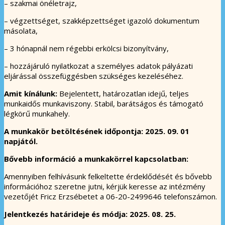
– szakmai önéletrajz,
– végzettséget, szakképzettséget igazoló dokumentum
másolata,
– 3 hónapnál nem régebbi erkölcsi bizonyítvány,
– hozzájáruló nyilatkozat a személyes adatok pályázati
eljárással összefüggésben szükséges kezeléséhez.
Amit kínálunk:
Bejelentett, határozatlan idejű, teljes
munkaidős munkaviszony. Stabil, barátságos és támogató
légkörű munkahely.
A munkakör betöltésének időpontja: 2025. 09. 01
napjától.
Bővebb információ a munkakörrel kapcsolatban:
Amennyiben felhívásunk felkeltette érdeklődését és bővebb
információhoz szeretne jutni, kérjük keresse az intézmény
vezetőjét Fricz Erzsébetet a 06-20-2499646 telefonszámon.
Jelentkezés határideje és módja: 2025. 08. 25.