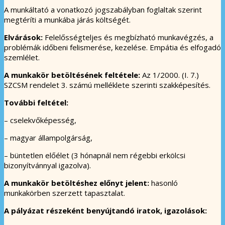
A munkáltató a vonatkozó jogszabályban foglaltak szerint
megtéríti a munkába járás költségét.
Elvárások:
Felelősségteljes és megbízható munkavégzés, a
problémák időbeni felismerése, kezelése. Empátia és elfogadó
szemlélet.
A munkakör betöltésének feltétele:
Az 1/2000. (I. 7.)
SZCSM rendelet 3. számú melléklete szerinti szakképesítés.
További feltétel:
– cselekvőképesség,
– magyar állampolgárság,
– büntetlen előélet (3 hónapnál nem régebbi erkölcsi
bizonyítvánnyal igazolva).
A munkakör betöltéshez előnyt jelent:
hasonló
munkakörben szerzett tapasztalat.
A pályázat részeként benyújtandó iratok, igazolások: