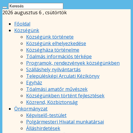
2026 augusztus 6 , csütörtök
Főoldal
Községünk
Községünk története
Községünk elhelyezkedése
Községháza történelme
Tóalmás információs térképe
Programok, rendezvények községünkben
Szálláshely nyilvántartás
Településképi Arculati Kézikönyv
Egyház
Tóalmási amatőr művészek
Községünkben történt fejlesztések
Közrend, Közbiztonság
Önkormányzat
Képviselő-testület
Polgármesteri Hivatal munkatársai
Álláshirdetések