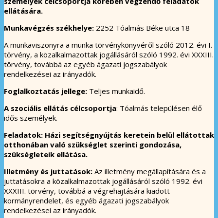
személyek célcsoportja körében végzendő feladatok
ellátására.
Munkavégzés székhelye:
2252 Tóalmás Béke utca 18
A munkaviszonyra a munka törvénykönyvéről szóló 2012. évi I.
törvény, a közalkalmazottak jogállásáról szóló 1992. évi XXXIII.
törvény, továbbá az egyéb ágazati jogszabályok
rendelkezései az irányadók.
Foglalkoztatás jellege:
Teljes munkaidő.
A szociális ellátás célcsoportja
: Tóalmás településen élő
idős személyek.
Feladatok: Házi segítségnyújtás keretein belül ellátottak
otthonában való szükséglet szerinti gondozása,
szükségleteik ellátása.
Illetmény és juttatások:
Az illetmény megállapítására és a
juttatásokra a közalkalmazottak jogállásáról szóló 1992. évi
XXXIII. törvény, továbbá a végrehajtására kiadott
kormányrendelet, és egyéb ágazati jogszabályok
rendelkezései az irányadók.