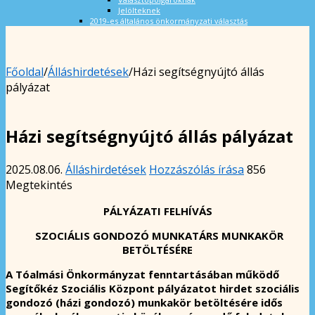
Jelölteknek
2019-es általános önkormányzati választás
Főoldal
/
Álláshirdetések
/
Házi segítségnyújtó állás
pályázat
Házi segítségnyújtó állás pályázat
2025.08.06.
Álláshirdetések
Hozzászólás írása
856
Megtekintés
PÁLYÁZATI FELHÍVÁS
SZOCIÁLIS GONDOZÓ MUNKATÁRS MUNKAKÖR
BETÖLTÉSÉRE
A Tóalmási Önkormányzat fenntartásában működő
Segítőkéz Szociális Központ pályázatot hirdet szociális
gondozó (házi gondozó) munkakör betöltésére idős