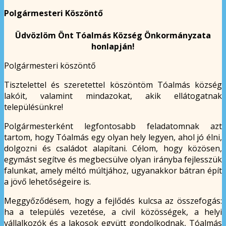
Polgármesteri Köszöntő
Üdvözlöm Önt Tóalmás Község Önkormányzata
honlapján!
Polgármesteri köszöntő
Tisztelettel és szeretettel köszöntöm Tóalmás község
lakóit, valamint mindazokat, akik ellátogatnak
településünkre!
Polgármesterként legfontosabb feladatomnak azt
tartom, hogy Tóalmás egy olyan hely legyen, ahol jó élni,
dolgozni és családot alapítani. Célom, hogy közösen,
egymást segítve és megbecsülve olyan irányba fejlesszük
falunkat, amely méltó múltjához, ugyanakkor bátran épít
a jövő lehetőségeire is.
Meggyőződésem, hogy a fejlődés kulcsa az összefogás:
ha a település vezetése, a civil közösségek, a helyi
vállalkozók és a lakosok együtt gondolkodnak, Tóalmás