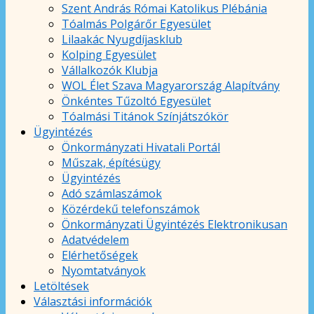
Szent András Római Katolikus Plébánia
Tóalmás Polgárőr Egyesület
Lilaakác Nyugdíjasklub
Kolping Egyesület
Vállalkozók Klubja
WOL Élet Szava Magyarország Alapítvány
Önkéntes Tűzoltó Egyesület
Tóalmási Titánok Színjátszókör
Ügyintézés
Önkormányzati Hivatali Portál
Műszak, építésügy
Ügyintézés
Adó számlaszámok
Közérdekű telefonszámok
Önkormányzati Ügyintézés Elektronikusan
Adatvédelem
Elérhetőségek
Nyomtatványok
Letöltések
Választási információk