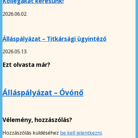
Kollégákat keresünk!
2026.06.02.
Álláspályázat – Titkársági ügyintéző
2026.05.13.
Ezt olvasta már?
Álláspályázat – Óvónő
Vélemény, hozzászólás?
Hozzászólás küldéséhez
be kell jelentkezni
.