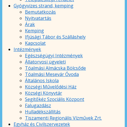
Gyógyvizes strand, kemping
Bemutatkozás
Nyitvatartás
Árak
Kemping
Ifjúsági Tábor és Szálláshely
Kapcsolat
Intézmények
Egészségügyi Intézmények
Állatorvosi ügyeleti
Tóalmási Almácska Bölcsőde
Tóalmási Mesevár Óvoda
Általános Iskola
Községi Művelődési Ház
Községi Könyvtár
Segítőkéz Szociális Központ
Falugazdász
Hulladékszállítás
Tiszamenti Regionális Vízművek Zrt.
Egyház és Civilszervezetek