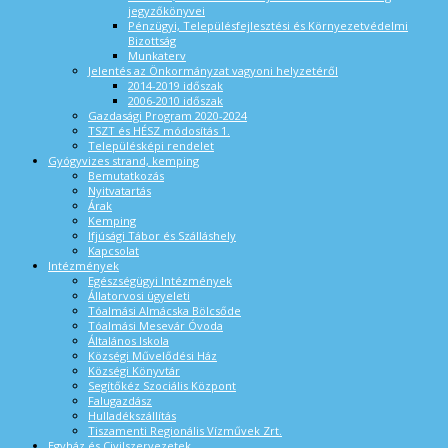
jegyzőkönyvei
Pénzügyi, Településfejlesztési és Környezetvédelmi
Bizottság
Munkaterv
Jelentés az Önkormányzat vagyoni helyzetéről
2014-2019 időszak
2006-2010 időszak
Gazdasági Program 2020-2024
TSZT és HÉSZ módosítás 1.
Településképi rendelet
Gyógyvizes strand, kemping
Bemutatkozás
Nyitvatartás
Árak
Kemping
Ifjúsági Tábor és Szálláshely
Kapcsolat
Intézmények
Egészségügyi Intézmények
Állatorvosi ügyeleti
Tóalmási Almácska Bölcsőde
Tóalmási Mesevár Óvoda
Általános Iskola
Községi Művelődési Ház
Községi Könyvtár
Segítőkéz Szociális Központ
Falugazdász
Hulladékszállítás
Tiszamenti Regionális Vízművek Zrt.
Egyház és Civilszervezetek