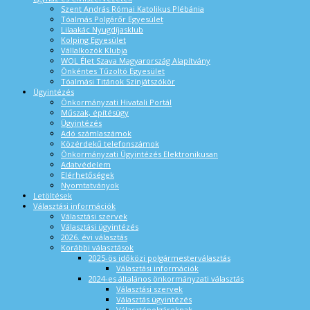
Szent András Római Katolikus Plébánia
Tóalmás Polgárőr Egyesület
Lilaakác Nyugdíjasklub
Kolping Egyesület
Vállalkozók Klubja
WOL Élet Szava Magyarország Alapítvány
Önkéntes Tűzoltó Egyesület
Tóalmási Titánok Színjátszókör
Ügyintézés
Önkormányzati Hivatali Portál
Műszak, építésügy
Ügyintézés
Adó számlaszámok
Közérdekű telefonszámok
Önkormányzati Ügyintézés Elektronikusan
Adatvédelem
Elérhetőségek
Nyomtatványok
Letöltések
Választási információk
Választási szervek
Választási ügyintézés
2026. évi választás
Korábbi választások
2025-ös időközi polgármesterválasztás
Választási információk
2024-es általános önkormányzati választás
Választási szervek
Választás ügyintézés
Választópolgároknak