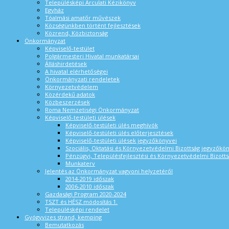
Településképi Arculati Kézikönyv
Egyház
Tóalmási amatőr művészek
Községünkben történt fejlesztések
Közrend, Közbiztonság
Önkormányzat
Képviselő-testület
Polgármesteri Hivatal munkatársai
Álláshirdetések
A hivatal elérhetőségei
Önkormányzati rendeletek
Környezetvédelem
Közérdekű adatok
Közbeszerzések
Roma Nemzetiségi Önkormányzat
Képviselő-testületi ülések
Képviselő-testületi ülés meghívók
Képviselő-testületi ülés előterjesztések
Képviselő-testületi ülések jegyzőkönyvei
Szociális, Oktatási és Környezetvédelmi Bizottság jegyzőkö
Pénzügyi, Településfejlesztési és Környezetvédelmi Bizotts
Munkaterv
Jelentés az Önkormányzat vagyoni helyzetéről
2014-2019 időszak
2006-2010 időszak
Gazdasági Program 2020-2024
TSZT és HÉSZ módosítás 1.
Településképi rendelet
Gyógyvizes strand, kemping
Bemutatkozás