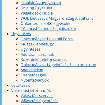
Lilaakác Nyugdíjasklub
Kolping Egyesület
Vállalkozók Klubja
WOL Élet Szava Magyarország Alapítvány
Önkéntes Tűzoltó Egyesület
Tóalmási Titánok Színjátszókör
Ügyintézés
Önkormányzati Hivatali Portál
Műszak, építésügy
Ügyintézés
Adó számlaszámok
Közérdekű telefonszámok
Önkormányzati Ügyintézés Elektronikusan
Adatvédelem
Elérhetőségek
Nyomtatványok
Letöltések
Választási információk
Választási szervek
Választási ügyintézés