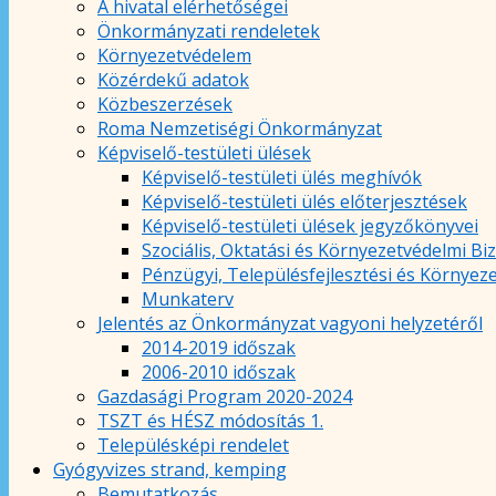
A hivatal elérhetőségei
Önkormányzati rendeletek
Környezetvédelem
Közérdekű adatok
Közbeszerzések
Roma Nemzetiségi Önkormányzat
Képviselő-testületi ülések
Képviselő-testületi ülés meghívók
Képviselő-testületi ülés előterjesztések
Képviselő-testületi ülések jegyzőkönyvei
Szociális, Oktatási és Környezetvédelmi Bi
Pénzügyi, Településfejlesztési és Környez
Munkaterv
Jelentés az Önkormányzat vagyoni helyzetéről
2014-2019 időszak
2006-2010 időszak
Gazdasági Program 2020-2024
TSZT és HÉSZ módosítás 1.
Településképi rendelet
Gyógyvizes strand, kemping
Bemutatkozás