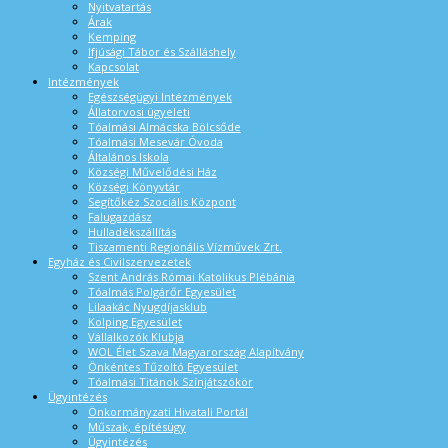
Nyitvatartás
Árak
Kemping
Ifjúsági Tábor és Szálláshely
Kapcsolat
Intézmények
Egészségügyi Intézmények
Állatorvosi ügyeleti
Tóalmási Almácska Bölcsőde
Tóalmási Mesevár Óvoda
Általános Iskola
Községi Művelődési Ház
Községi Könyvtár
Segítőkéz Szociális Központ
Falugazdász
Hulladékszállítás
Tiszamenti Regionális Vízművek Zrt.
Egyház és Civilszervezetek
Szent András Római Katolikus Plébánia
Tóalmás Polgárőr Egyesület
Lilaakác Nyugdíjasklub
Kolping Egyesület
Vállalkozók Klubja
WOL Élet Szava Magyarország Alapítvány
Önkéntes Tűzoltó Egyesület
Tóalmási Titánok Színjátszókör
Ügyintézés
Önkormányzati Hivatali Portál
Műszak, építésügy
Ügyintézés