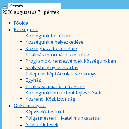
2026 augusztus 7 , péntek
Főoldal
Községünk
Községünk története
Községünk elhelyezkedése
Községháza történelme
Tóalmás információs térképe
Programok, rendezvények községünkben
Szálláshely nyilvántartás
Településképi Arculati Kézikönyv
Egyház
Tóalmási amatőr művészek
Községünkben történt fejlesztések
Közrend, Közbiztonság
Önkormányzat
Képviselő-testület
Polgármesteri Hivatal munkatársai
Álláshirdetések