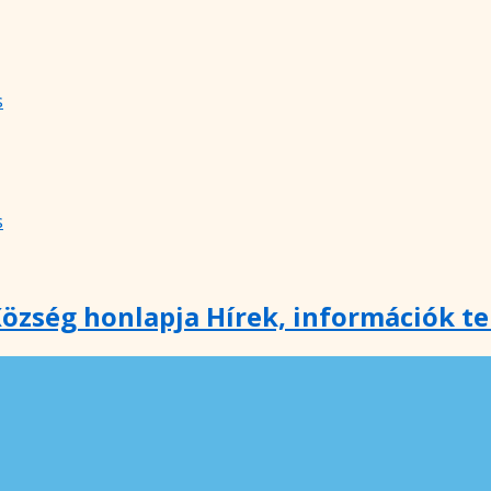
s
s
özség honlapja Hírek, információk t