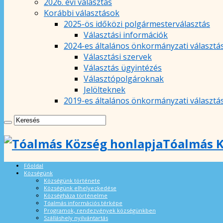
2026. évi választás
Korábbi választások
2025-ös időközi polgármesterválasztás
Választási információk
2024-es általános önkormányzati választá
Választási szervek
Választás ügyintézés
Választópolgároknak
Jelölteknek
2019-es általános önkormányzati választá
Tóalmás K
Főoldal
Községünk
Községünk története
Községünk elhelyezkedése
Községháza történelme
Tóalmás információs térképe
Programok, rendezvények községünkben
Szálláshely nyilvántartás