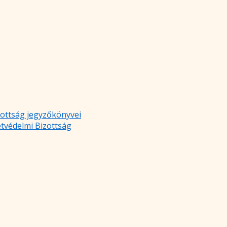
zottság jegyzőkönyvei
etvédelmi Bizottság