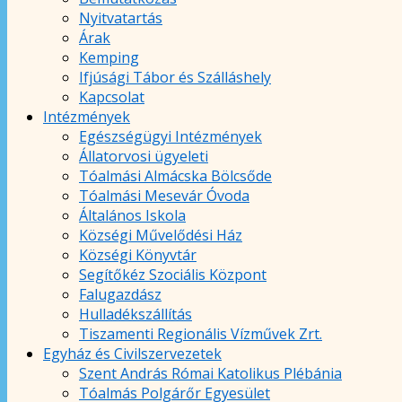
Nyitvatartás
Árak
Kemping
Ifjúsági Tábor és Szálláshely
Kapcsolat
Intézmények
Egészségügyi Intézmények
Állatorvosi ügyeleti
Tóalmási Almácska Bölcsőde
Tóalmási Mesevár Óvoda
Általános Iskola
Községi Művelődési Ház
Községi Könyvtár
Segítőkéz Szociális Központ
Falugazdász
Hulladékszállítás
Tiszamenti Regionális Vízművek Zrt.
Egyház és Civilszervezetek
Szent András Római Katolikus Plébánia
Tóalmás Polgárőr Egyesület