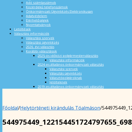
Adó számlaszámok
Közérdekű telefonszámok
Önkormányzati Ügyintézés Elektronikusan
Adatvédelem
Elérhetőségek
Nyomtatványok
Letöltések
Választási információk
Választási szervek
Választási ügyintézés
2026. évi választás
Korábbi választások
2025-ös időközi polgármesterválasztás
Választási információk
2024-es általános önkormányzati választás
Választási szervek
Választás ügyintézés
Választópolgároknak
Jelölteknek
2019-es általános önkormányzati választás
Főoldal
/
Helytörténeti kirándulás Tóalmáson
/
544975449_1
544975449_122154451724797655_69