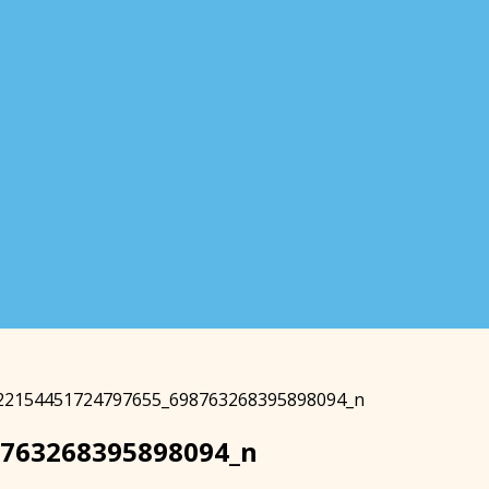
22154451724797655_698763268395898094_n
8763268395898094_n