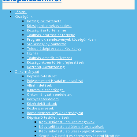
Főoldal
Községünk
Községünk története
Községünk elhelyezkedése
Községháza történelme
Tóalmás információs térképe
Programok, rendezvények községünkben
Szálláshely nyilvántartás
Településképi Arculati Kézikönyv
Egyház
Tóalmási amatőr művészek
Községünkben történt fejlesztések
Közrend, Közbiztonság
Önkormányzat
Képviselő-testület
Polgármesteri Hivatal munkatársai
Álláshirdetések
A hivatal elérhetőségei
Önkormányzati rendeletek
Környezetvédelem
Közérdekű adatok
Közbeszerzések
Roma Nemzetiségi Önkormányzat
Képviselő-testületi ülések
Képviselő-testületi ülés meghívók
Képviselő-testületi ülés előterjesztések
Képviselő-testületi ülések jegyzőkönyvei
Szociális, Oktatási és Környezetvédelmi Bizottság