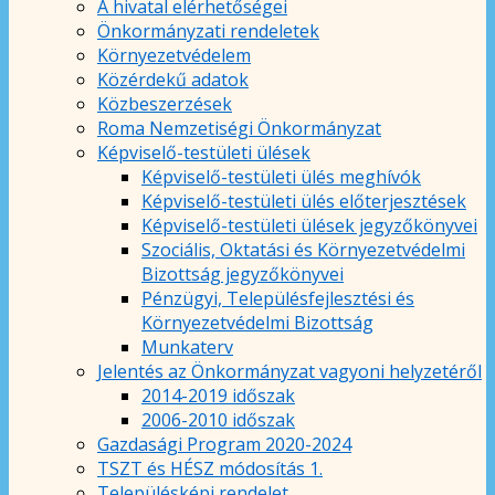
A hivatal elérhetőségei
Önkormányzati rendeletek
Környezetvédelem
Közérdekű adatok
Közbeszerzések
Roma Nemzetiségi Önkormányzat
Képviselő-testületi ülések
Képviselő-testületi ülés meghívók
Képviselő-testületi ülés előterjesztések
Képviselő-testületi ülések jegyzőkönyvei
Szociális, Oktatási és Környezetvédelmi
Bizottság jegyzőkönyvei
Pénzügyi, Településfejlesztési és
Környezetvédelmi Bizottság
Munkaterv
Jelentés az Önkormányzat vagyoni helyzetéről
2014-2019 időszak
2006-2010 időszak
Gazdasági Program 2020-2024
TSZT és HÉSZ módosítás 1.
Településképi rendelet