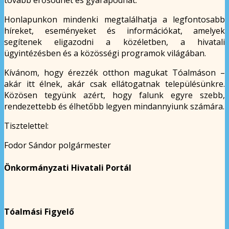
tovább erősödhet és gyarapodhat.
Honlapunkon mindenki megtalálhatja a legfontosabb
híreket, eseményeket és információkat, amelyek
segítenek eligazodni a közéletben, a hivatali
ügyintézésben és a közösségi programok világában.
Kívánom, hogy érezzék otthon magukat Tóalmáson –
akár itt élnek, akár csak ellátogatnak településünkre.
Közösen tegyünk azért, hogy falunk egyre szebb,
rendezettebb és élhetőbb legyen mindannyiunk számára.
Tisztelettel:
Fodor Sándor polgármester
Önkormányzati Hivatali Portál
Tóalmási Figyelő