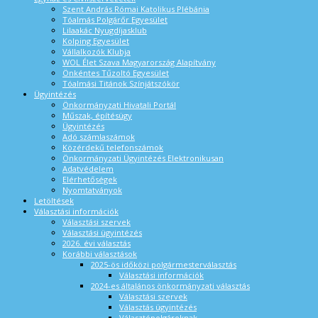
Szent András Római Katolikus Plébánia
Tóalmás Polgárőr Egyesület
Lilaakác Nyugdíjasklub
Kolping Egyesület
Vállalkozók Klubja
WOL Élet Szava Magyarország Alapítvány
Önkéntes Tűzoltó Egyesület
Tóalmási Titánok Színjátszókör
Ügyintézés
Önkormányzati Hivatali Portál
Műszak, építésügy
Ügyintézés
Adó számlaszámok
Közérdekű telefonszámok
Önkormányzati Ügyintézés Elektronikusan
Adatvédelem
Elérhetőségek
Nyomtatványok
Letöltések
Választási információk
Választási szervek
Választási ügyintézés
2026. évi választás
Korábbi választások
2025-ös időközi polgármesterválasztás
Választási információk
2024-es általános önkormányzati választás
Választási szervek
Választás ügyintézés
Választópolgároknak