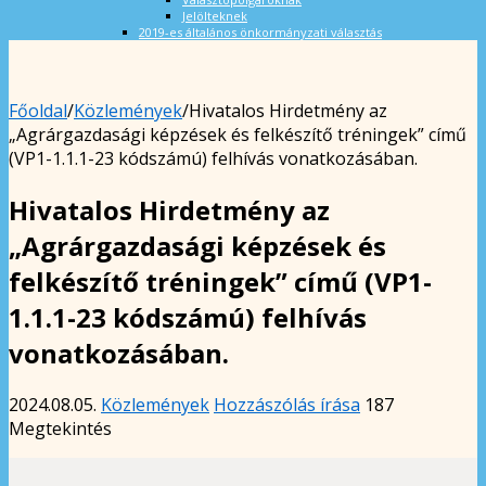
Jelölteknek
2019-es általános önkormányzati választás
Főoldal
/
Közlemények
/
Hivatalos Hirdetmény az
„Agrárgazdasági képzések és felkészítő tréningek” című
(VP1-1.1.1-23 kódszámú) felhívás vonatkozásában.
Hivatalos Hirdetmény az
„Agrárgazdasági képzések és
felkészítő tréningek” című (VP1-
1.1.1-23 kódszámú) felhívás
vonatkozásában.
2024.08.05.
Közlemények
Hozzászólás írása
187
Megtekintés