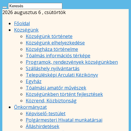
2026 augusztus 6 , csütörtök
Főoldal
Községünk
Községünk története
Községünk elhelyezkedése
Községháza történelme
Tóalmás információs térképe
Programok, rendezvények községünkben
Szálláshely nyilvántartás
Településképi Arculati Kézikönyv
Egyház
Tóalmási amatőr művészek
Községünkben történt fejlesztések
Közrend, Közbiztonság
Önkormányzat
Képviselő-testület
Polgármesteri Hivatal munkatársai
Álláshirdetések