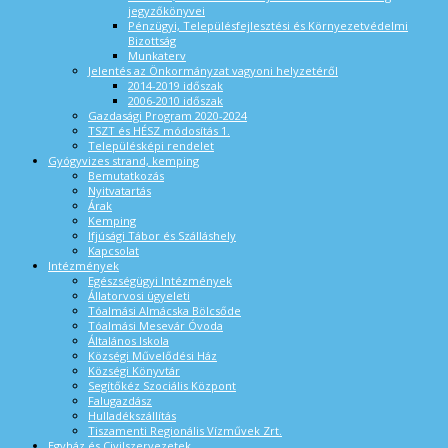
jegyzőkönyvei
Pénzügyi, Településfejlesztési és Környezetvédelmi
Bizottság
Munkaterv
Jelentés az Önkormányzat vagyoni helyzetéről
2014-2019 időszak
2006-2010 időszak
Gazdasági Program 2020-2024
TSZT és HÉSZ módosítás 1.
Településképi rendelet
Gyógyvizes strand, kemping
Bemutatkozás
Nyitvatartás
Árak
Kemping
Ifjúsági Tábor és Szálláshely
Kapcsolat
Intézmények
Egészségügyi Intézmények
Állatorvosi ügyeleti
Tóalmási Almácska Bölcsőde
Tóalmási Mesevár Óvoda
Általános Iskola
Községi Művelődési Ház
Községi Könyvtár
Segítőkéz Szociális Központ
Falugazdász
Hulladékszállítás
Tiszamenti Regionális Vízművek Zrt.
Egyház és Civilszervezetek