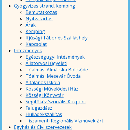
Gyógyvizes strand, kemping
Bemutatkozás
Nyitvatartás
Árak
Kemping
Ifjúsági Tábor és Szálláshely
Kapcsolat
Intézmények
Egészségügyi Intézmények
Állatorvosi ügyeleti
Tóalmási Almácska Bölcsőde
Tóalmási Mesevár Óvoda
Általános Iskola
Községi Művelődési Ház
Községi Könyvtár
Segítőkéz Szociális Központ
Falugazdász
Hulladékszállítás
Tiszamenti Regionális Vízművek Zrt.
Egyház és Civilszervezetek