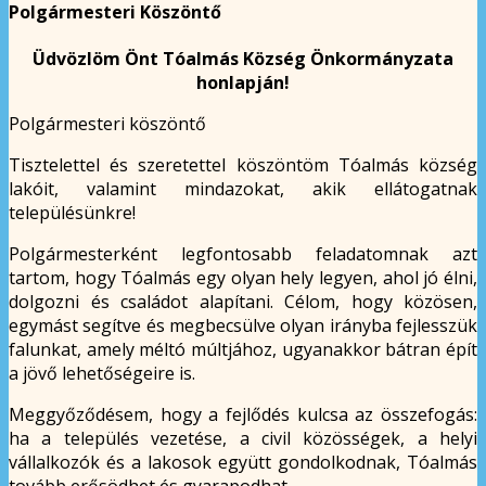
Polgármesteri Köszöntő
Üdvözlöm Önt Tóalmás Község Önkormányzata
honlapján!
Polgármesteri köszöntő
Tisztelettel és szeretettel köszöntöm Tóalmás község
lakóit, valamint mindazokat, akik ellátogatnak
településünkre!
Polgármesterként legfontosabb feladatomnak azt
tartom, hogy Tóalmás egy olyan hely legyen, ahol jó élni,
dolgozni és családot alapítani. Célom, hogy közösen,
egymást segítve és megbecsülve olyan irányba fejlesszük
falunkat, amely méltó múltjához, ugyanakkor bátran épít
a jövő lehetőségeire is.
Meggyőződésem, hogy a fejlődés kulcsa az összefogás:
ha a település vezetése, a civil közösségek, a helyi
vállalkozók és a lakosok együtt gondolkodnak, Tóalmás