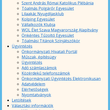
Szent András Római Katolikus Plébánia
Tóalmás Polgárőr Egyesület
Lilaakác Nyugdíjasklub
Kolping Egyesület
Vállalkozók Klubja
WOL Élet Szava Magyarország Alapítvány
Önkéntes Tűzoltó Egyesület
Tóalmási Titánok Színjátszókör
Ügyintézés
Önkormányzati Hivatali Portál
Műszak, építésügy
Ügyintézés
Adó számlaszámok
Közérdekű telefonszámok
Önkormányzati Ügyintézés Elektronikusan
Adatvédelem
Elérhetőségek
Nyomtatványok
Letöltések
Választási információk