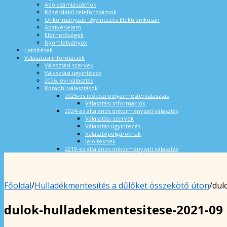
Adó számlaszámok
Közérdekű telefonszámok
Önkormányzati Ügyintézés Elektronikusan
Adatvédelem
Elérhetőségek
Nyomtatványok
Letöltések
Választási információk
Választási szervek
Választási ügyintézés
2026. évi választás
Korábbi választások
2025-ös időközi polgármesterválasztás
Választási információk
2024-es általános önkormányzati választás
Választási szervek
Választás ügyintézés
Választópolgároknak
Jelölteknek
2019-es általános önkormányzati választás
Főoldal
/
Hulladékmentesítés a dűlőket összekötő úton
/
dul
dulok-hulladekmentesitese-2021-09