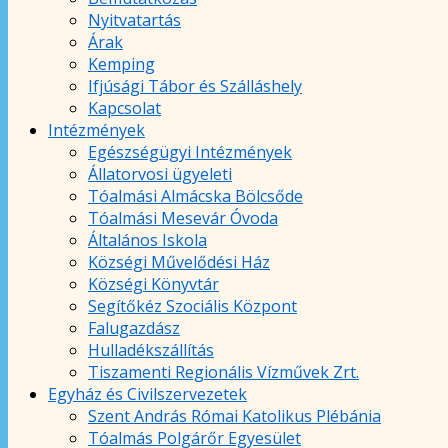
Nyitvatartás
Árak
Kemping
Ifjúsági Tábor és Szálláshely
Kapcsolat
Intézmények
Egészségügyi Intézmények
Állatorvosi ügyeleti
Tóalmási Almácska Bölcsőde
Tóalmási Mesevár Óvoda
Általános Iskola
Községi Művelődési Ház
Községi Könyvtár
Segítőkéz Szociális Központ
Falugazdász
Hulladékszállítás
Tiszamenti Regionális Vízművek Zrt.
Egyház és Civilszervezetek
Szent András Római Katolikus Plébánia
Tóalmás Polgárőr Egyesület