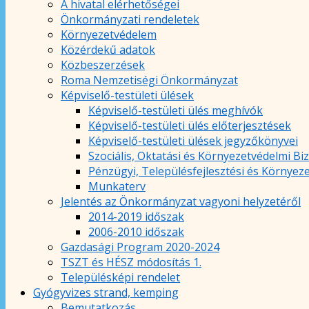
A hivatal elérhetőségei
Önkormányzati rendeletek
Környezetvédelem
Közérdekű adatok
Közbeszerzések
Roma Nemzetiségi Önkormányzat
Képviselő-testületi ülések
Képviselő-testületi ülés meghívók
Képviselő-testületi ülés előterjesztések
Képviselő-testületi ülések jegyzőkönyvei
Szociális, Oktatási és Környezetvédelmi Bi
Pénzügyi, Településfejlesztési és Környez
Munkaterv
Jelentés az Önkormányzat vagyoni helyzetéről
2014-2019 időszak
2006-2010 időszak
Gazdasági Program 2020-2024
TSZT és HÉSZ módosítás 1.
Településképi rendelet
Gyógyvizes strand, kemping
Bemutatkozás