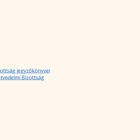
zottság jegyzőkönyvei
etvédelmi Bizottság