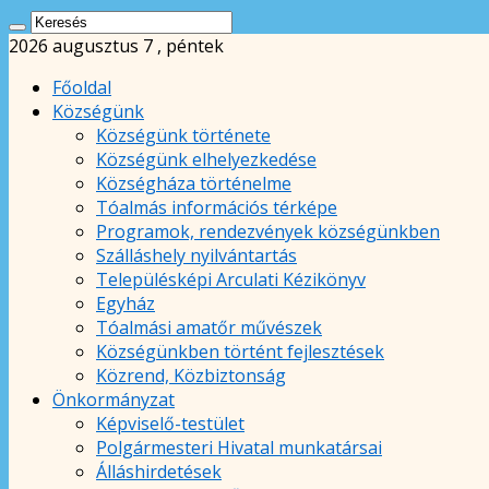
2026 augusztus 7 , péntek
Főoldal
Községünk
Községünk története
Községünk elhelyezkedése
Községháza történelme
Tóalmás információs térképe
Programok, rendezvények községünkben
Szálláshely nyilvántartás
Településképi Arculati Kézikönyv
Egyház
Tóalmási amatőr művészek
Községünkben történt fejlesztések
Közrend, Közbiztonság
Önkormányzat
Képviselő-testület
Polgármesteri Hivatal munkatársai
Álláshirdetések