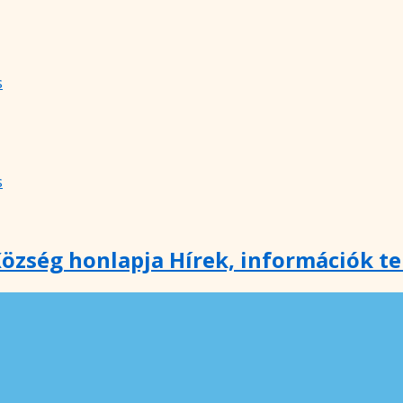
s
s
özség honlapja Hírek, információk t