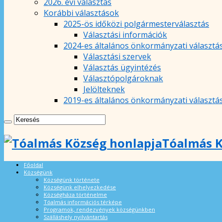
2026. évi választás
Korábbi választások
2025-ös időközi polgármesterválasztás
Választási információk
2024-es általános önkormányzati választá
Választási szervek
Választás ügyintézés
Választópolgároknak
Jelölteknek
2019-es általános önkormányzati választá
Tóalmás K
Főoldal
Községünk
Községünk története
Községünk elhelyezkedése
Községháza történelme
Tóalmás információs térképe
Programok, rendezvények községünkben
Szálláshely nyilvántartás