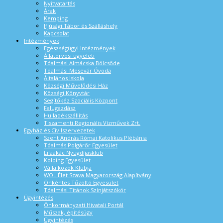
Nyitvatartás
Árak
Kemping
Ifjúsági Tábor és Szálláshely
Kapcsolat
Intézmények
Egészségügyi Intézmények
Állatorvosi ügyeleti
Tóalmási Almácska Bölcsőde
Tóalmási Mesevár Óvoda
Általános Iskola
Községi Művelődési Ház
Községi Könyvtár
Segítőkéz Szociális Központ
Falugazdász
Hulladékszállítás
Tiszamenti Regionális Vízművek Zrt.
Egyház és Civilszervezetek
Szent András Római Katolikus Plébánia
Tóalmás Polgárőr Egyesület
Lilaakác Nyugdíjasklub
Kolping Egyesület
Vállalkozók Klubja
WOL Élet Szava Magyarország Alapítvány
Önkéntes Tűzoltó Egyesület
Tóalmási Titánok Színjátszókör
Ügyintézés
Önkormányzati Hivatali Portál
Műszak, építésügy
Ügyintézés