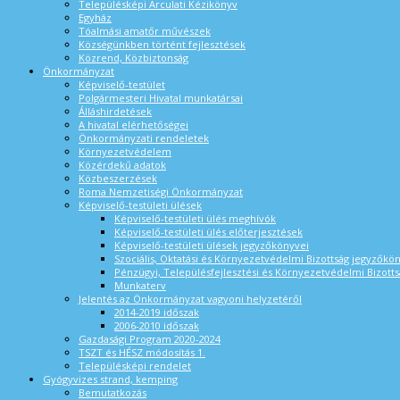
Településképi Arculati Kézikönyv
Egyház
Tóalmási amatőr művészek
Községünkben történt fejlesztések
Közrend, Közbiztonság
Önkormányzat
Képviselő-testület
Polgármesteri Hivatal munkatársai
Álláshirdetések
A hivatal elérhetőségei
Önkormányzati rendeletek
Környezetvédelem
Közérdekű adatok
Közbeszerzések
Roma Nemzetiségi Önkormányzat
Képviselő-testületi ülések
Képviselő-testületi ülés meghívók
Képviselő-testületi ülés előterjesztések
Képviselő-testületi ülések jegyzőkönyvei
Szociális, Oktatási és Környezetvédelmi Bizottság jegyzőkö
Pénzügyi, Településfejlesztési és Környezetvédelmi Bizotts
Munkaterv
Jelentés az Önkormányzat vagyoni helyzetéről
2014-2019 időszak
2006-2010 időszak
Gazdasági Program 2020-2024
TSZT és HÉSZ módosítás 1.
Településképi rendelet
Gyógyvizes strand, kemping
Bemutatkozás