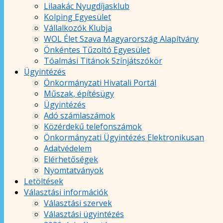
Lilaakác Nyugdíjasklub
Kolping Egyesület
Vállalkozók Klubja
WOL Élet Szava Magyarország Alapítvány
Önkéntes Tűzoltó Egyesület
Tóalmási Titánok Színjátszókör
Ügyintézés
Önkormányzati Hivatali Portál
Műszak, építésügy
Ügyintézés
Adó számlaszámok
Közérdekű telefonszámok
Önkormányzati Ügyintézés Elektronikusan
Adatvédelem
Elérhetőségek
Nyomtatványok
Letöltések
Választási információk
Választási szervek
Választási ügyintézés