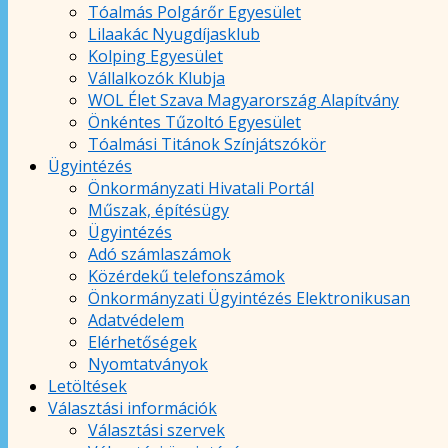
Tóalmás Polgárőr Egyesület
Lilaakác Nyugdíjasklub
Kolping Egyesület
Vállalkozók Klubja
WOL Élet Szava Magyarország Alapítvány
Önkéntes Tűzoltó Egyesület
Tóalmási Titánok Színjátszókör
Ügyintézés
Önkormányzati Hivatali Portál
Műszak, építésügy
Ügyintézés
Adó számlaszámok
Közérdekű telefonszámok
Önkormányzati Ügyintézés Elektronikusan
Adatvédelem
Elérhetőségek
Nyomtatványok
Letöltések
Választási információk
Választási szervek