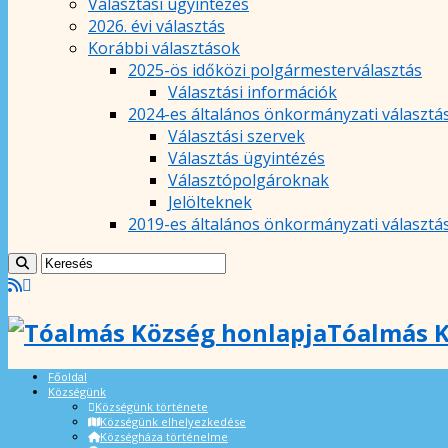
Választási ügyintézés
2026. évi választás
Korábbi választások
2025-ös időközi polgármesterválasztás
Választási információk
2024-es általános önkormányzati választá
Választási szervek
Választás ügyintézés
Választópolgároknak
Jelölteknek
2019-es általános önkormányzati választá
Tóalmás K
Főoldal
Községünk
Községünk története
Községünk elhelyezkedése
Községháza történelme