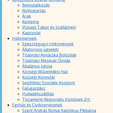
Bemutatkozás
Nyitvatartás
Árak
Kemping
Ifjúsági Tábor és Szálláshely
Kapcsolat
Intézmények
Egészségügyi Intézmények
Állatorvosi ügyeleti
Tóalmási Almácska Bölcsőde
Tóalmási Mesevár Óvoda
Általános Iskola
Községi Művelődési Ház
Községi Könyvtár
Segítőkéz Szociális Központ
Falugazdász
Hulladékszállítás
Tiszamenti Regionális Vízművek Zrt.
Egyház és Civilszervezetek
Szent András Római Katolikus Plébánia