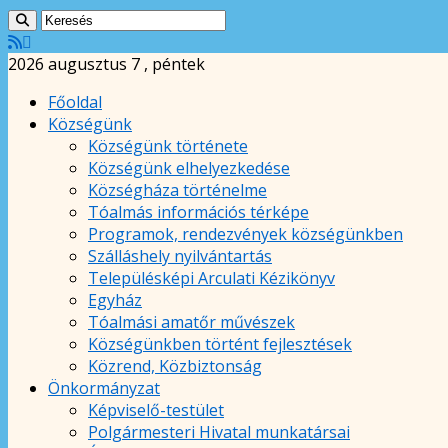
2026 augusztus 7 , péntek
Főoldal
Községünk
Községünk története
Községünk elhelyezkedése
Községháza történelme
Tóalmás információs térképe
Programok, rendezvények községünkben
Szálláshely nyilvántartás
Településképi Arculati Kézikönyv
Egyház
Tóalmási amatőr művészek
Községünkben történt fejlesztések
Közrend, Közbiztonság
Önkormányzat
Képviselő-testület
Polgármesteri Hivatal munkatársai