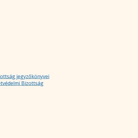
zottság jegyzőkönyvei
etvédelmi Bizottság