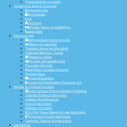
Településképi rendelet
Gyógyvizes strand, kemping
Bemutatkozás
Nyitvatartás
Árak
Kemping
Ifjúsági Tábor és Szálláshely
Kapcsolat
Intézmények
Egészségügyi Intézmények
Állatorvosi ügyeleti
Tóalmási Almácska Bölcsőde
Tóalmási Mesevár Óvoda
Általános Iskola
Községi Művelődési Ház
Községi Könyvtár
Segítőkéz Szociális Központ
Falugazdász
Hulladékszállítás
Tiszamenti Regionális Vízművek Zrt.
Egyház és Civilszervezetek
Szent András Római Katolikus Plébánia
Tóalmás Polgárőr Egyesület
Lilaakác Nyugdíjasklub
Kolping Egyesület
Vállalkozók Klubja
WOL Élet Szava Magyarország Alapítvány
Önkéntes Tűzoltó Egyesület
Tóalmási Titánok Színjátszókör
Ügyintézés