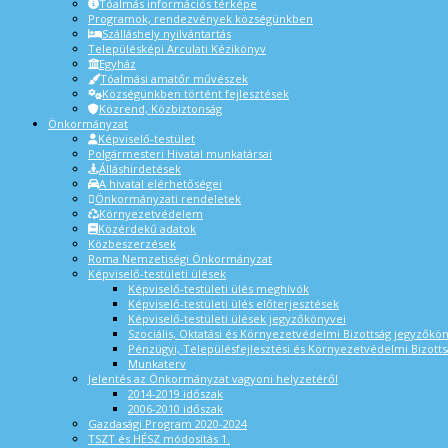
Tóalmás információs térképe
Programok, rendezvények községünkben
Szálláshely nyilvántartás
Településképi Arculati Kézikönyv
Egyház
Tóalmási amatőr művészek
Községünkben történt fejlesztések
Közrend, Közbiztonság
Önkormányzat
Képviselő-testület
Polgármesteri Hivatal munkatársai
Álláshirdetések
A hivatal elérhetőségei
Önkormányzati rendeletek
Környezetvédelem
Közérdekű adatok
Közbeszerzések
Roma Nemzetiségi Önkormányzat
Képviselő-testületi ülések
Képviselő-testületi ülés meghívók
Képviselő-testületi ülés előterjesztések
Képviselő-testületi ülések jegyzőkönyvei
Szociális, Oktatási és Környezetvédelmi Bizottság jegyzőkö
Pénzügyi, Településfejlesztési és Környezetvédelmi Bizotts
Munkaterv
Jelentés az Önkormányzat vagyoni helyzetéről
2014-2019 időszak
2006-2010 időszak
Gazdasági Program 2020-2024
TSZT és HÉSZ módosítás 1.