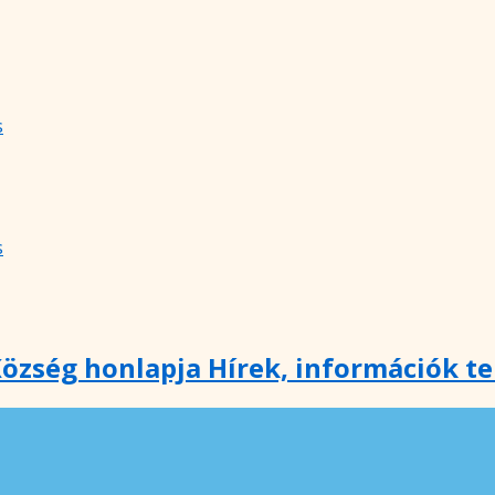
s
s
özség honlapja Hírek, információk t