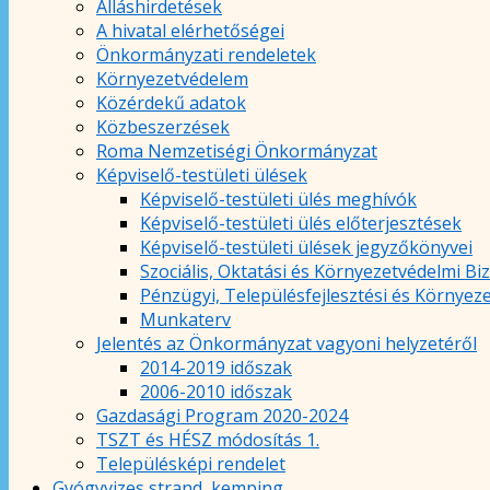
Álláshirdetések
A hivatal elérhetőségei
Önkormányzati rendeletek
Környezetvédelem
Közérdekű adatok
Közbeszerzések
Roma Nemzetiségi Önkormányzat
Képviselő-testületi ülések
Képviselő-testületi ülés meghívók
Képviselő-testületi ülés előterjesztések
Képviselő-testületi ülések jegyzőkönyvei
Szociális, Oktatási és Környezetvédelmi Bi
Pénzügyi, Településfejlesztési és Környez
Munkaterv
Jelentés az Önkormányzat vagyoni helyzetéről
2014-2019 időszak
2006-2010 időszak
Gazdasági Program 2020-2024
TSZT és HÉSZ módosítás 1.
Településképi rendelet
Gyógyvizes strand, kemping