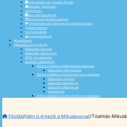
Önkormányzati Hivatali Portál
Műszak, építésügy
Ügyintézés
Adó számlaszámok
Közérdekű telefonszámok
Önkormányzati Ügyintézés Elektronikusan
Adatvédelem
Elérhetőségek
Nyomtatványok
Letöltések
Választási információk
Választási szervek
Választási ügyintézés
2026. évi választás
Korábbi választások
2025-ös időközi polgármesterválasztás
Választási információk
2024-es általános önkormányzati választás
Választási szervek
Választás ügyintézés
Választópolgároknak
Jelölteknek
2019-es általános önkormányzati választás
Főoldal
/
Idén is érkezik a Mikulásvonat
/
Tóalmás-Mikulá