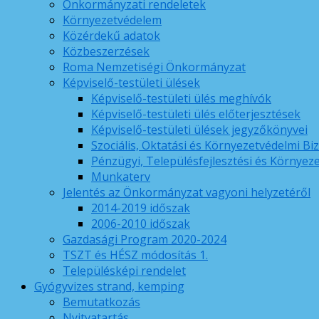
Önkormányzati rendeletek
Környezetvédelem
Közérdekű adatok
Közbeszerzések
Roma Nemzetiségi Önkormányzat
Képviselő-testületi ülések
Képviselő-testületi ülés meghívók
Képviselő-testületi ülés előterjesztések
Képviselő-testületi ülések jegyzőkönyvei
Szociális, Oktatási és Környezetvédelmi Bi
Pénzügyi, Településfejlesztési és Környez
Munkaterv
Jelentés az Önkormányzat vagyoni helyzetéről
2014-2019 időszak
2006-2010 időszak
Gazdasági Program 2020-2024
TSZT és HÉSZ módosítás 1.
Településképi rendelet
Gyógyvizes strand, kemping
Bemutatkozás
Nyitvatartás