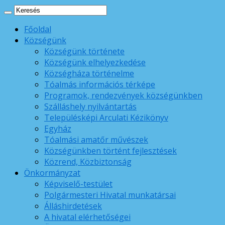
Főoldal
Községünk
Községünk története
Községünk elhelyezkedése
Községháza történelme
Tóalmás információs térképe
Programok, rendezvények községünkben
Szálláshely nyilvántartás
Településképi Arculati Kézikönyv
Egyház
Tóalmási amatőr művészek
Községünkben történt fejlesztések
Közrend, Közbiztonság
Önkormányzat
Képviselő-testület
Polgármesteri Hivatal munkatársai
Álláshirdetések
A hivatal elérhetőségei