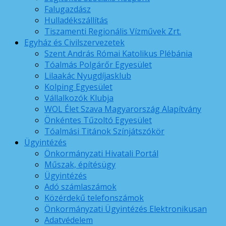
Falugazdász
Hulladékszállítás
Tiszamenti Regionális Vízművek Zrt.
Egyház és Civilszervezetek
Szent András Római Katolikus Plébánia
Tóalmás Polgárőr Egyesület
Lilaakác Nyugdíjasklub
Kolping Egyesület
Vállalkozók Klubja
WOL Élet Szava Magyarország Alapítvány
Önkéntes Tűzoltó Egyesület
Tóalmási Titánok Színjátszókör
Ügyintézés
Önkormányzati Hivatali Portál
Műszak, építésügy
Ügyintézés
Adó számlaszámok
Közérdekű telefonszámok
Önkormányzati Ügyintézés Elektronikusan
Adatvédelem