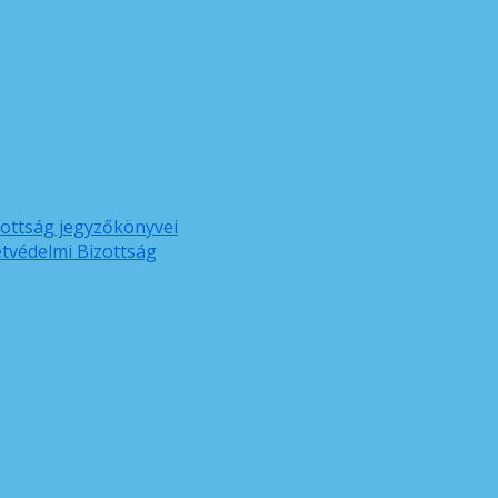
zottság jegyzőkönyvei
etvédelmi Bizottság