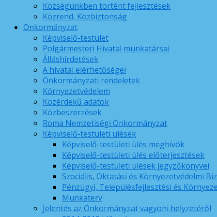
Községünkben történt fejlesztések
Közrend, Közbiztonság
Önkormányzat
Képviselő-testület
Polgármesteri Hivatal munkatársai
Álláshirdetések
A hivatal elérhetőségei
Önkormányzati rendeletek
Környezetvédelem
Közérdekű adatok
Közbeszerzések
Roma Nemzetiségi Önkormányzat
Képviselő-testületi ülések
Képviselő-testületi ülés meghívók
Képviselő-testületi ülés előterjesztések
Képviselő-testületi ülések jegyzőkönyvei
Szociális, Oktatási és Környezetvédelmi Bi
Pénzügyi, Településfejlesztési és Környez
Munkaterv
Jelentés az Önkormányzat vagyoni helyzetéről