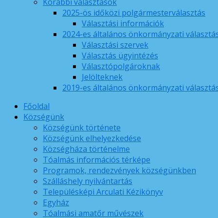
Korábbi választások
2025-ös időközi polgármesterválasztás
Választási információk
2024-es általános önkormányzati választá
Választási szervek
Választás ügyintézés
Választópolgároknak
Jelölteknek
2019-es általános önkormányzati választá
Főoldal
Községünk
Községünk története
Községünk elhelyezkedése
Községháza történelme
Tóalmás információs térképe
Programok, rendezvények községünkben
Szálláshely nyilvántartás
Településképi Arculati Kézikönyv
Egyház
Tóalmási amatőr művészek