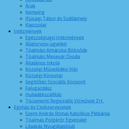
Árak
Kemping
Ifjúsági Tábor és Szálláshely
Kapcsolat
Intézmények
Egészségügyi Intézmények
Állatorvosi ügyeleti
Tóalmási Almácska Bölcsőde
Tóalmási Mesevár Óvoda
Általános Iskola
Községi Művelődési Ház
Községi Könyvtár
Segítőkéz Szociális Központ
Falugazdász
Hulladékszállítás
Tiszamenti Regionális Vízművek Zrt.
Egyház és Civilszervezetek
Szent András Római Katolikus Plébánia
Tóalmás Polgárőr Egyesület
Lilaakác Nyugdíjasklub