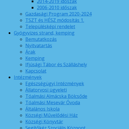
2014-2019 időszak
2006-2010 időszak
Gazdasági Program 2020-2024
TSZT és HÉSZ módosítás 1.
Településképi rendelet
Gyógyvizes strand, kemping
Bemutatkozás
Nyitvatartás
Árak
Kemping
Ifjúsági Tábor és Szálláshely
Kapcsolat
Intézmények
Egészségügyi Intézmények
Állatorvosi ügyeleti
Tóalmási Almácska Bölcsőde
Tóalmási Mesevár Óvoda
Általános Iskola
Községi Művelődési Ház
Községi Könyvtár
Segítőkéz Szociális Központ