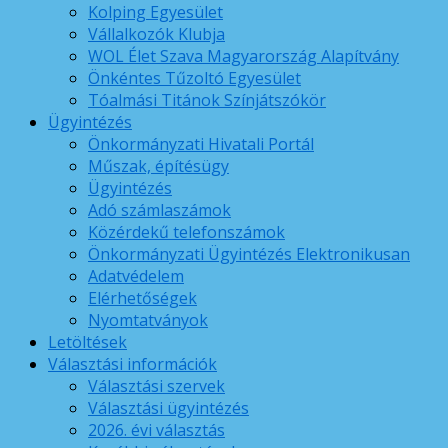
Kolping Egyesület
Vállalkozók Klubja
WOL Élet Szava Magyarország Alapítvány
Önkéntes Tűzoltó Egyesület
Tóalmási Titánok Színjátszókör
Ügyintézés
Önkormányzati Hivatali Portál
Műszak, építésügy
Ügyintézés
Adó számlaszámok
Közérdekű telefonszámok
Önkormányzati Ügyintézés Elektronikusan
Adatvédelem
Elérhetőségek
Nyomtatványok
Letöltések
Választási információk
Választási szervek
Választási ügyintézés
2026. évi választás