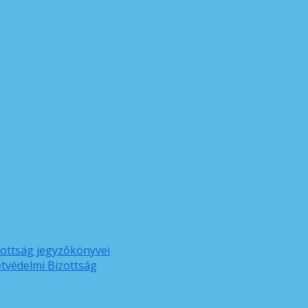
zottság jegyzőkönyvei
etvédelmi Bizottság