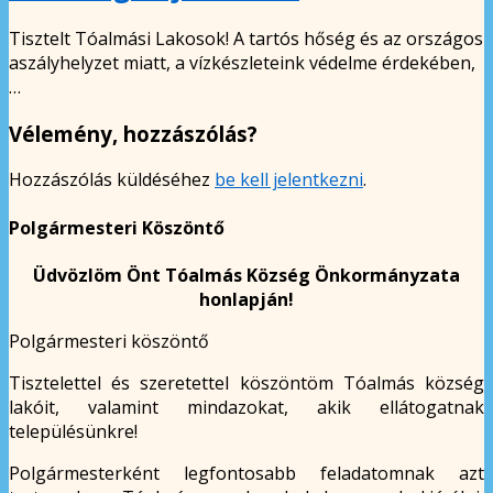
Tisztelt Tóalmási Lakosok! A tartós hőség és az országos
aszályhelyzet miatt, a vízkészleteink védelme érdekében,
…
Vélemény, hozzászólás?
Hozzászólás küldéséhez
be kell jelentkezni
.
Polgármesteri Köszöntő
Üdvözlöm Önt Tóalmás Község Önkormányzata
honlapján!
Polgármesteri köszöntő
Tisztelettel és szeretettel köszöntöm Tóalmás község
lakóit, valamint mindazokat, akik ellátogatnak
településünkre!
Polgármesterként legfontosabb feladatomnak azt