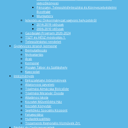
jegyzőkönyvei
Pénzügyi, Településfejlesztési és Környezetvédelmi
Bizottság
Munkaterv
Jelentés az Önkormányzat vagyoni helyzetéről
2014-2019 időszak
2006-2010 időszak
Gazdasági Program 2020-2024
TSZT és HÉSZ módosítás 1.
Településképi rendelet
Gyógyvizes strand, kemping
Bemutatkozás
Nyitvatartás
Árak
Kemping
Ifjúsági Tábor és Szálláshely
Kapcsolat
Intézmények
Egészségügyi Intézmények
Állatorvosi ügyeleti
Tóalmási Almácska Bölcsőde
Tóalmási Mesevár Óvoda
Általános Iskola
Községi Művelődési Ház
Községi Könyvtár
Segítőkéz Szociális Központ
Falugazdász
Hulladékszállítás
Tiszamenti Regionális Vízművek Zrt.
Egyház és Civilszervezetek