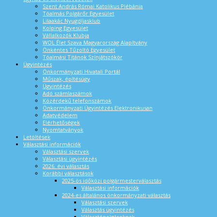
Szent András Római Katolikus Plébánia
Tóalmás Polgárőr Egyesület
Lilaakác Nyugdíjasklub
Kolping Egyesület
Vállalkozók Klubja
WOL Élet Szava Magyarország Alapítvány
Önkéntes Tűzoltó Egyesület
Tóalmási Titánok Színjátszókör
Ügyintézés
Önkormányzati Hivatali Portál
Műszak, építésügy
Ügyintézés
Adó számlaszámok
Közérdekű telefonszámok
Önkormányzati Ügyintézés Elektronikusan
Adatvédelem
Elérhetőségek
Nyomtatványok
Letöltések
Választási információk
Választási szervek
Választási ügyintézés
2026. évi választás
Korábbi választások
2025-ös időközi polgármesterválasztás
Választási információk
2024-es általános önkormányzati választás
Választási szervek
Választás ügyintézés
Választópolgároknak