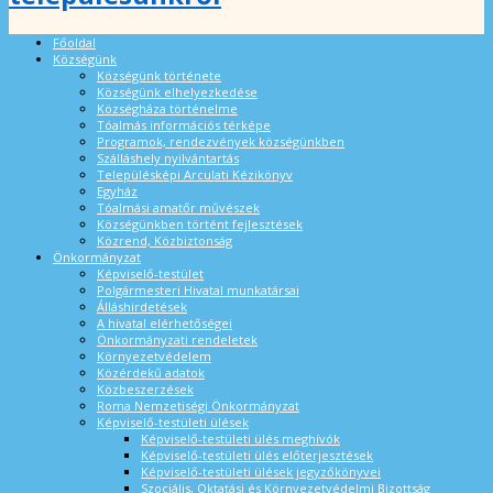
Főoldal
Községünk
Községünk története
Községünk elhelyezkedése
Községháza történelme
Tóalmás információs térképe
Programok, rendezvények községünkben
Szálláshely nyilvántartás
Településképi Arculati Kézikönyv
Egyház
Tóalmási amatőr művészek
Községünkben történt fejlesztések
Közrend, Közbiztonság
Önkormányzat
Képviselő-testület
Polgármesteri Hivatal munkatársai
Álláshirdetések
A hivatal elérhetőségei
Önkormányzati rendeletek
Környezetvédelem
Közérdekű adatok
Közbeszerzések
Roma Nemzetiségi Önkormányzat
Képviselő-testületi ülések
Képviselő-testületi ülés meghívók
Képviselő-testületi ülés előterjesztések
Képviselő-testületi ülések jegyzőkönyvei
Szociális, Oktatási és Környezetvédelmi Bizottság