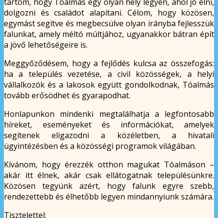
tartom, hogy Tóalmás egy olyan hely legyen, ahol jó élni,
dolgozni és családot alapítani. Célom, hogy közösen,
egymást segítve és megbecsülve olyan irányba fejlesszük
falunkat, amely méltó múltjához, ugyanakkor bátran épít
a jövő lehetőségeire is.
Meggyőződésem, hogy a fejlődés kulcsa az összefogás:
ha a település vezetése, a civil közösségek, a helyi
vállalkozók és a lakosok együtt gondolkodnak, Tóalmás
tovább erősödhet és gyarapodhat.
Honlapunkon mindenki megtalálhatja a legfontosabb
híreket, eseményeket és információkat, amelyek
segítenek eligazodni a közéletben, a hivatali
ügyintézésben és a közösségi programok világában.
Kívánom, hogy érezzék otthon magukat Tóalmáson –
akár itt élnek, akár csak ellátogatnak településünkre.
Közösen tegyünk azért, hogy falunk egyre szebb,
rendezettebb és élhetőbb legyen mindannyiunk számára.
Tisztelettel: