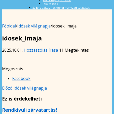
Jelölteknek
2019-es általános önkormányzati választás
Főoldal
/
Idősek világnapja
/
idosek_imaja
idosek_imaja
2025.10.01.
Hozzászólás írása
11 Megtekintés
Megosztás
Facebook
Előző
Idősek világnapja
Ez is érdekelheti
Rendkívüli zárvatartás!