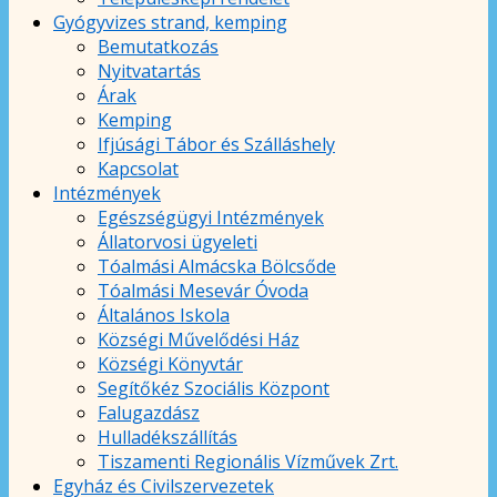
Gyógyvizes strand, kemping
Bemutatkozás
Nyitvatartás
Árak
Kemping
Ifjúsági Tábor és Szálláshely
Kapcsolat
Intézmények
Egészségügyi Intézmények
Állatorvosi ügyeleti
Tóalmási Almácska Bölcsőde
Tóalmási Mesevár Óvoda
Általános Iskola
Községi Művelődési Ház
Községi Könyvtár
Segítőkéz Szociális Központ
Falugazdász
Hulladékszállítás
Tiszamenti Regionális Vízművek Zrt.
Egyház és Civilszervezetek