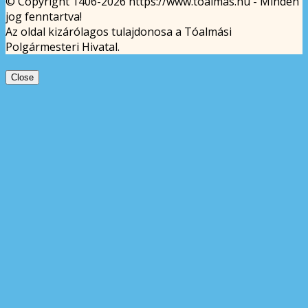
© Copyright 1406-2026 https://www.toalmas.hu - Minden
jog fenntartva!
Az oldal kizárólagos tulajdonosa a Tóalmási
Polgármesteri Hivatal.
Close