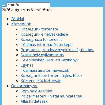
2026 augusztus 6 , csütörtök
Főoldal
Községünk
Községünk története
Községünk elhelyezkedése
Községháza történelme
Tóalmás információs térképe
Programok, rendezvények községünkben
Szálláshely nyilvántartás
Településképi Arculati Kézikönyv
Egyház
Tóalmási amatőr művészek
Községünkben történt fejlesztések
Közrend, Közbiztonság
Önkormányzat
Képviselő-testület
Polgármesteri Hivatal munkatársai
Álláshirdetések