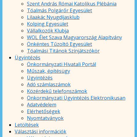
Szent András Római Katolikus Plébánia
Tóalmás Polgárőr Egyesület
Lilaakác Nyugdíjasklub
Kolping Egyesület
Vállalkozók Klubja
WOL Élet Szava Magyarország Alapítvány
Önkéntes Tűzoltó Egyesület
Tóalmási Titánok Színjátszókör
Ügyintézés
Önkormányzati Hivatali Portál
Műszak, építésügy
Ügyintézés
Adó számlaszámok
Közérdekű telefonszámok
Önkormányzati Ügyintézés Elektronikusan
Adatvédelem
Elérhetőségek
Nyomtatványok
Letöltések
Választási információk