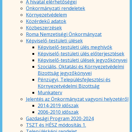
A hivatal elérhetőségei
Önkormányzati rendeletek
Környezetvédelem
Közérdekű adatok
Közbeszerzések
Roma Nemzetiségi Önkormányzat
Képviselő-testületi ülések
Képviselő-testületi ülés meghívók
Képviselő-testületi ülés előterjesztések
Képviselő-testületi ülések jegyzőkönyvei
Szociális, Oktatási és Környezetvédelmi
Bizottság jegyzőkönyvei
Pénzügyi, Településfejlesztési és
Környezetvédelmi Bizottság
Munkaterv
Jelentés az Önkormányzat vagyoni helyzetéről
2014-2019 időszak
2006-2010 időszak
Gazdasági Program 2020-2024
TSZT és HÉSZ módosítás 1.
Településképi rendelet