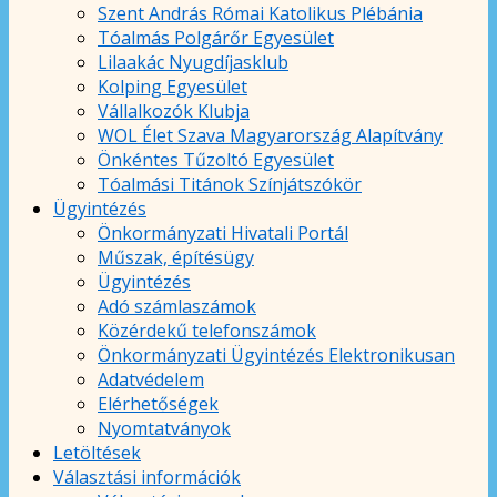
Szent András Római Katolikus Plébánia
Tóalmás Polgárőr Egyesület
Lilaakác Nyugdíjasklub
Kolping Egyesület
Vállalkozók Klubja
WOL Élet Szava Magyarország Alapítvány
Önkéntes Tűzoltó Egyesület
Tóalmási Titánok Színjátszókör
Ügyintézés
Önkormányzati Hivatali Portál
Műszak, építésügy
Ügyintézés
Adó számlaszámok
Közérdekű telefonszámok
Önkormányzati Ügyintézés Elektronikusan
Adatvédelem
Elérhetőségek
Nyomtatványok
Letöltések
Választási információk