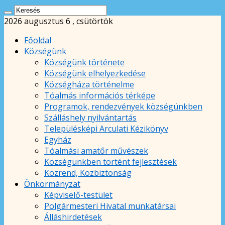
2026 augusztus 6 , csütörtök
Főoldal
Községünk
Községünk története
Községünk elhelyezkedése
Községháza történelme
Tóalmás információs térképe
Programok, rendezvények községünkben
Szálláshely nyilvántartás
Településképi Arculati Kézikönyv
Egyház
Tóalmási amatőr művészek
Községünkben történt fejlesztések
Közrend, Közbiztonság
Önkormányzat
Képviselő-testület
Polgármesteri Hivatal munkatársai
Álláshirdetések