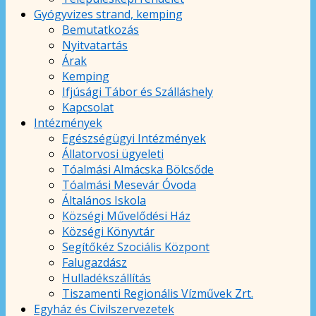
Gyógyvizes strand, kemping
Bemutatkozás
Nyitvatartás
Árak
Kemping
Ifjúsági Tábor és Szálláshely
Kapcsolat
Intézmények
Egészségügyi Intézmények
Állatorvosi ügyeleti
Tóalmási Almácska Bölcsőde
Tóalmási Mesevár Óvoda
Általános Iskola
Községi Művelődési Ház
Községi Könyvtár
Segítőkéz Szociális Központ
Falugazdász
Hulladékszállítás
Tiszamenti Regionális Vízművek Zrt.
Egyház és Civilszervezetek