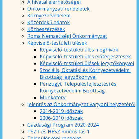
A hivatal elérhetőségei
Önkormányzati rendeletek
Környezetvédelem
Közérdekű adatok
Közbeszerzések
Roma Nemzetiségi Önkormányzat
Képviselő-testületi ülések
Képviselő-testületi ülés meghívók
Képviselő-testületi ülés előterjesztések
Képviselő-testületi ülések jegyzőkönyvei
Szociális, Oktatási és Környezetvédelmi
Bizottság jegyzőkönyvei
Pénzügyi, Településfejlesztési és
Környezetvédelmi Bizottság
Munkaterv
Jelentés az Önkormányzat vagyoni helyzetéről
2014-2019 időszak
2006-2010 időszak
Gazdasági Program 2020-2024
TSZT és HÉSZ módosítás 1.
Településképi rendelet