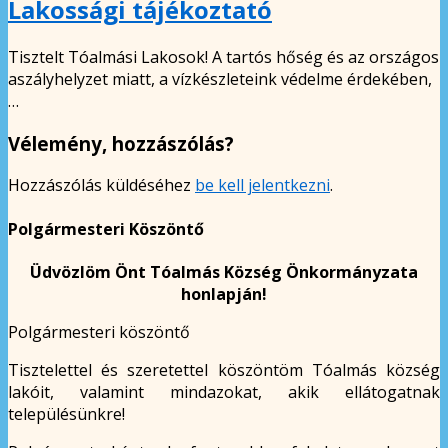
Lakossági tájékoztató
Tisztelt Tóalmási Lakosok! A tartós hőség és az országos
aszályhelyzet miatt, a vízkészleteink védelme érdekében,
…
Vélemény, hozzászólás?
Hozzászólás küldéséhez
be kell jelentkezni
.
Polgármesteri Köszöntő
Üdvözlöm Önt Tóalmás Község Önkormányzata
honlapján!
Polgármesteri köszöntő
Tisztelettel és szeretettel köszöntöm Tóalmás község
lakóit, valamint mindazokat, akik ellátogatnak
településünkre!