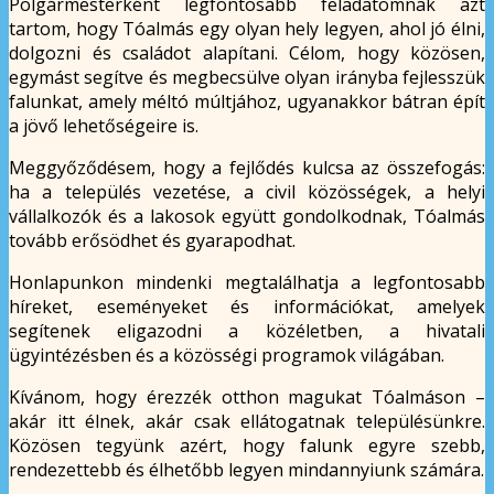
Polgármesterként legfontosabb feladatomnak azt
tartom, hogy Tóalmás egy olyan hely legyen, ahol jó élni,
dolgozni és családot alapítani. Célom, hogy közösen,
egymást segítve és megbecsülve olyan irányba fejlesszük
falunkat, amely méltó múltjához, ugyanakkor bátran épít
a jövő lehetőségeire is.
Meggyőződésem, hogy a fejlődés kulcsa az összefogás:
ha a település vezetése, a civil közösségek, a helyi
vállalkozók és a lakosok együtt gondolkodnak, Tóalmás
tovább erősödhet és gyarapodhat.
Honlapunkon mindenki megtalálhatja a legfontosabb
híreket, eseményeket és információkat, amelyek
segítenek eligazodni a közéletben, a hivatali
ügyintézésben és a közösségi programok világában.
Kívánom, hogy érezzék otthon magukat Tóalmáson –
akár itt élnek, akár csak ellátogatnak településünkre.
Közösen tegyünk azért, hogy falunk egyre szebb,
rendezettebb és élhetőbb legyen mindannyiunk számára.