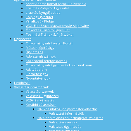
Szent András Római Katolikus Plébánia
Tóalmás Polgárőr Egyesület
Lilaakác Nyugdíjasklub
Kolping Egyesület
Vállalkozók Klubja
WOL Élet Szava Magyarország Alapítvány
Önkéntes Tűzoltó Egyesület
Tóalmási Titánok Színjátszókör
Ügyintézés
Önkormányzati Hivatali Portál
Műszak, építésügy
Ügyintézés
Adó számlaszámok
Közérdekű telefonszámok
Önkormányzati Ügyintézés Elektronikusan
Adatvédelem
Elérhetőségek
Nyomtatványok
Letöltések
Választási információk
Választási szervek
Választási ügyintézés
2026. évi választás
Korábbi választások
2025-ös időközi polgármesterválasztás
Választási információk
2024-es általános önkormányzati választás
Választási szervek
Választás ügyintézés
Választópolgároknak