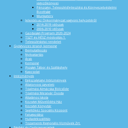
jegyzőkönyvei
Pénzügyi, Településfejlesztési és Környezetvédelmi
Bizottság
Munkaterv
Jelentés az Önkormányzat vagyoni helyzetéről
2014-2019 időszak
2006-2010 időszak
Gazdasági Program 2020-2024
TSZT és HÉSZ módosítás 1.
Településképi rendelet
Gyógyvizes strand, kemping
Bemutatkozás
Nyitvatartás
Árak
Kemping
Ifjúsági Tábor és Szálláshely
Kapcsolat
Intézmények
Egészségügyi Intézmények
Állatorvosi ügyeleti
Tóalmási Almácska Bölcsőde
Tóalmási Mesevár Óvoda
Általános Iskola
Községi Művelődési Ház
Községi Könyvtár
Segítőkéz Szociális Központ
Falugazdász
Hulladékszállítás
Tiszamenti Regionális Vízművek Zrt.
Egyház és Civilszervezetek