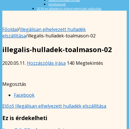
Jelölteknek
2019-es általános önkormányzati választás
Főoldal
/
Illegálisan elhelyezett hulladék
elszállítása
/
illegalis-hulladek-toalmason-02
illegalis-hulladek-toalmason-02
2020.05.11.
Hozzászólás írása
140 Megtekintés
Megosztás
Facebook
Előző
Illegálisan elhelyezett hulladék elszállítása
Ez is érdekelheti