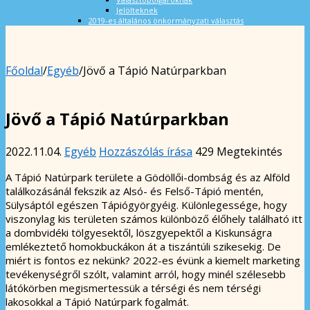
Jelölteknek
2019-es általános önkormányzati választás
Főoldal
/
Egyéb
/
Jövő a Tápió Natúrparkban
Jövő a Tápió Natúrparkban
2022.11.04.
Egyéb
Hozzászólás írása
429 Megtekintés
A Tápió Natúrpark területe a Gödöllői-dombság és az Alföld
találkozásánál fekszik az Alsó- és Felső-Tápió mentén,
Sülysáptól egészen Tápiógyörgyéig. Különlegessége, hogy
viszonylag kis területen számos különböző élőhely található itt
a dombvidéki tölgyesektől, löszgyepektől a Kiskunságra
emlékeztető homokbuckákon át a tiszántúli szikesekig. De
miért is fontos ez nekünk? 2022-es évünk a kiemelt marketing
tevékenységről szólt, valamint arról, hogy minél szélesebb
látókörben megismertessük a térségi és nem térségi
lakosokkal a Tápió Natúrpark fogalmát.