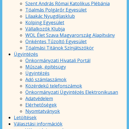
Szent András Római Katolikus Plébánia
Tóalmás Polgárőr Egyesület
Lilaakác Nyugdíjasklub
Kolping Egyesület
Vállalkozók Klubja
WOL Élet Szava Magyarország Alapítvány
Önkéntes Tűzoltó Egyesület
Tóalmási Titánok Színjátszókör
Ügyintézés
Önkormányzati Hivatali Portál
Műszak, építésügy
Ügyintézés
Adó számlaszámok
Közérdekű telefonszámok
Önkormányzati Ügyintézés Elektronikusan
Adatvédelem
Elérhetőségek
Nyomtatványok
Letöltések
Választási információk