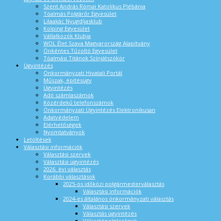
Szent András Római Katolikus Plébánia
Tóalmás Polgárőr Egyesület
Lilaakác Nyugdíjasklub
Kolping Egyesület
Vállalkozók Klubja
WOL Élet Szava Magyarország Alapítvány
Önkéntes Tűzoltó Egyesület
Tóalmási Titánok Színjátszókör
Ügyintézés
Önkormányzati Hivatali Portál
Műszak, építésügy
Ügyintézés
Adó számlaszámok
Közérdekű telefonszámok
Önkormányzati Ügyintézés Elektronikusan
Adatvédelem
Elérhetőségek
Nyomtatványok
Letöltések
Választási információk
Választási szervek
Választási ügyintézés
2026. évi választás
Korábbi választások
2025-ös időközi polgármesterválasztás
Választási információk
2024-es általános önkormányzati választás
Választási szervek
Választás ügyintézés
Választópolgároknak