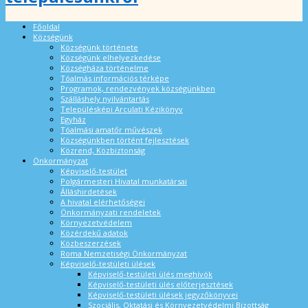
Főoldal
Községünk
Községünk története
Községünk elhelyezkedése
Községháza történelme
Tóalmás információs térképe
Programok, rendezvények községünkben
Szálláshely nyilvántartás
Településképi Arculati Kézikönyv
Egyház
Tóalmási amatőr művészek
Községünkben történt fejlesztések
Közrend, Közbiztonság
Önkormányzat
Képviselő-testület
Polgármesteri Hivatal munkatársai
Álláshirdetések
A hivatal elérhetőségei
Önkormányzati rendeletek
Környezetvédelem
Közérdekű adatok
Közbeszerzések
Roma Nemzetiségi Önkormányzat
Képviselő-testületi ülések
Képviselő-testületi ülés meghívók
Képviselő-testületi ülés előterjesztések
Képviselő-testületi ülések jegyzőkönyvei
Szociális, Oktatási és Környezetvédelmi Bizottság