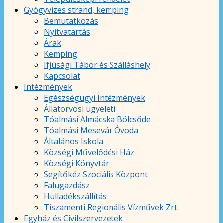
Gyógyvizes strand, kemping
Bemutatkozás
Nyitvatartás
Árak
Kemping
Ifjúsági Tábor és Szálláshely
Kapcsolat
Intézmények
Egészségügyi Intézmények
Állatorvosi ügyeleti
Tóalmási Almácska Bölcsőde
Tóalmási Mesevár Óvoda
Általános Iskola
Községi Művelődési Ház
Községi Könyvtár
Segítőkéz Szociális Központ
Falugazdász
Hulladékszállítás
Tiszamenti Regionális Vízművek Zrt.
Egyház és Civilszervezetek