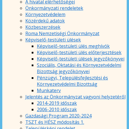
A hivatal elérhetőségei
Önkormányzati rendeletek
Környezetvédelem
Közérdekű adatok
Közbeszerzések
Roma Nemzetiségi Önkormányzat
Képviselő-testületi ülések
Képviselő-testületi ülés meghívók
Képviselő-testületi ülés előterjesztések
Képviselő-testületi ülések jegyzőkönyvei
Szociális, Oktatási és Környezetvédelmi
Bizottság jegyzőkönyvei
Pénzügyi, Településfejlesztési és
Környezetvédelmi Bizottság
Munkaterv
Jelentés az Önkormányzat vagyoni helyzetéről
2014-2019 időszak
2006-2010 időszak
Gazdasági Program 2020-2024
TSZT és HÉSZ módosítás 1.
Településképi rendelet