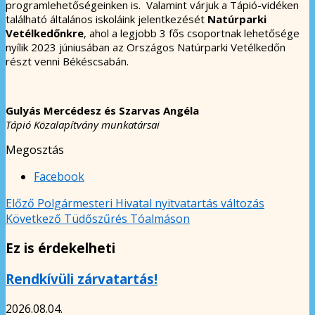
programlehetőségeinken is. Valamint várjuk a Tápió-vidéken
található általános iskoláink jelentkezését
Natúrparki
Vetélkedőnkre
, ahol a legjobb 3 fős csoportnak lehetősége
nyílik 2023 júniusában az Országos Natúrparki Vetélkedőn
részt venni Békéscsabán.
Gulyás Mercédesz és Szarvas Angéla
Tápió Közalapítvány munkatársai
Megosztás
Facebook
Előző
Polgármesteri Hivatal nyitvatartás változás
Következő
Tüdőszűrés Tóalmáson
Ez is érdekelheti
Rendkívüli zárvatartás!
2026.08.04.