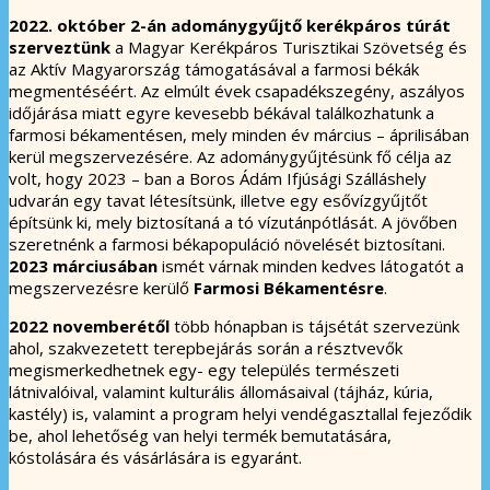
2022. október 2-án adománygyűjtő kerékpáros túrát
szerveztünk
a Magyar Kerékpáros Turisztikai Szövetség és
az Aktív Magyarország támogatásával a farmosi békák
megmentéséért. Az elmúlt évek csapadékszegény, aszályos
időjárása miatt egyre kevesebb békával találkozhatunk a
farmosi békamentésen, mely minden év március – áprilisában
kerül megszervezésére. Az adománygyűjtésünk fő célja az
volt, hogy 2023 – ban a Boros Ádám Ifjúsági Szálláshely
udvarán egy tavat létesítsünk, illetve egy esővízgyűjtőt
építsünk ki, mely biztosítaná a tó vízutánpótlását. A jövőben
szeretnénk a farmosi békapopuláció növelését biztosítani.
2023 márciusában
ismét várnak minden kedves látogatót a
megszervezésre kerülő
Farmosi Békamentésre
.
2022 novemberétől
több hónapban is tájsétát szervezünk
ahol, szakvezetett terepbejárás során a résztvevők
megismerkedhetnek egy- egy település természeti
látnivalóival, valamint kulturális állomásaival (tájház, kúria,
kastély) is, valamint a program helyi vendégasztallal fejeződik
be, ahol lehetőség van helyi termék bemutatására,
kóstolására és vásárlására is egyaránt.