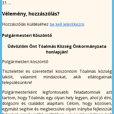
31. …
Vélemény, hozzászólás?
Hozzászólás küldéséhez
be kell jelentkezni
.
Polgármesteri Köszöntő
Üdvözlöm Önt Tóalmás Község Önkormányzata
honlapján!
Polgármesteri köszöntő
Tisztelettel és szeretettel köszöntöm Tóalmás község
lakóit, valamint mindazokat, akik ellátogatnak
településünkre!
Polgármesterként legfontosabb feladatomnak azt
tartom, hogy Tóalmás egy olyan hely legyen, ahol jó élni,
dolgozni és családot alapítani. Célom, hogy közösen,
egymást segítve és megbecsülve olyan irányba fejlesszük