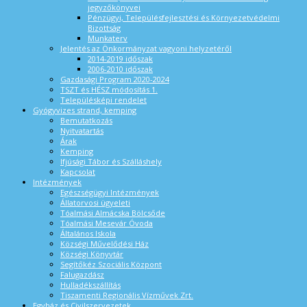
jegyzőkönyvei
Pénzügyi, Településfejlesztési és Környezetvédelmi
Bizottság
Munkaterv
Jelentés az Önkormányzat vagyoni helyzetéről
2014-2019 időszak
2006-2010 időszak
Gazdasági Program 2020-2024
TSZT és HÉSZ módosítás 1.
Településképi rendelet
Gyógyvizes strand, kemping
Bemutatkozás
Nyitvatartás
Árak
Kemping
Ifjúsági Tábor és Szálláshely
Kapcsolat
Intézmények
Egészségügyi Intézmények
Állatorvosi ügyeleti
Tóalmási Almácska Bölcsőde
Tóalmási Mesevár Óvoda
Általános Iskola
Községi Művelődési Ház
Községi Könyvtár
Segítőkéz Szociális Központ
Falugazdász
Hulladékszállítás
Tiszamenti Regionális Vízművek Zrt.
Egyház és Civilszervezetek