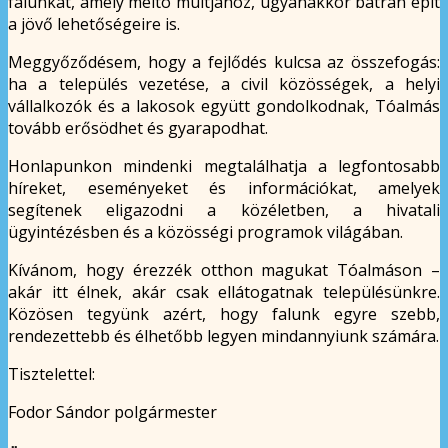
falunkat, amely méltó múltjához, ugyanakkor bátran épít
a jövő lehetőségeire is.
Meggyőződésem, hogy a fejlődés kulcsa az összefogás:
ha a település vezetése, a civil közösségek, a helyi
vállalkozók és a lakosok együtt gondolkodnak, Tóalmás
tovább erősödhet és gyarapodhat.
Honlapunkon mindenki megtalálhatja a legfontosabb
híreket, eseményeket és információkat, amelyek
segítenek eligazodni a közéletben, a hivatali
ügyintézésben és a közösségi programok világában.
Kívánom, hogy érezzék otthon magukat Tóalmáson –
akár itt élnek, akár csak ellátogatnak településünkre.
Közösen tegyünk azért, hogy falunk egyre szebb,
rendezettebb és élhetőbb legyen mindannyiunk számára.
Tisztelettel:
Fodor Sándor polgármester