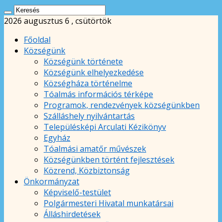
2026 augusztus 6 , csütörtök
Főoldal
Községünk
Községünk története
Községünk elhelyezkedése
Községháza történelme
Tóalmás információs térképe
Programok, rendezvények községünkben
Szálláshely nyilvántartás
Településképi Arculati Kézikönyv
Egyház
Tóalmási amatőr művészek
Községünkben történt fejlesztések
Közrend, Közbiztonság
Önkormányzat
Képviselő-testület
Polgármesteri Hivatal munkatársai
Álláshirdetések