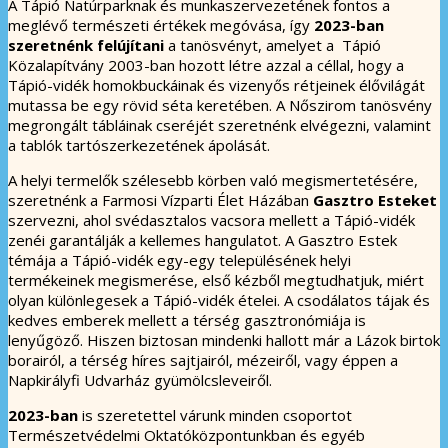
A Tápió Natúrparknak és munkaszervezetének fontos a
meglévő természeti értékek megóvása, így
2023-ban
szeretnénk felújítani
a tanösvényt, amelyet a Tápió
Közalapítvány 2003-ban hozott létre azzal a céllal, hogy a
Tápió-vidék homokbuckáinak és vizenyős rétjeinek élővilágát
mutassa be egy rövid séta keretében. A Nőszirom tanösvény
megrongált tábláinak cseréjét szeretnénk elvégezni, valamint
a tablók tartószerkezetének ápolását.
A helyi termelők szélesebb körben való megismertetésére,
szeretnénk a Farmosi Vízparti Élet Házában
Gasztro Esteket
szervezni, ahol svédasztalos vacsora mellett a Tápió-vidék
zenéi garantálják a kellemes hangulatot. A Gasztro Estek
témája a Tápió-vidék egy-egy településének helyi
termékeinek megismerése, első kézből megtudhatjuk, miért
olyan különlegesek a Tápió-vidék ételei. A csodálatos tájak és
kedves emberek mellett a térség gasztronómiája is
lenyűgöző. Hiszen biztosan mindenki hallott már a Lázok birtok
borairól, a térség híres sajtjairól, mézeiről, vagy éppen a
Napkirályfi Udvarház gyümölcsleveiről.
2023-ban
is szeretettel várunk minden csoportot
Természetvédelmi Oktatóközpontunkban és egyéb