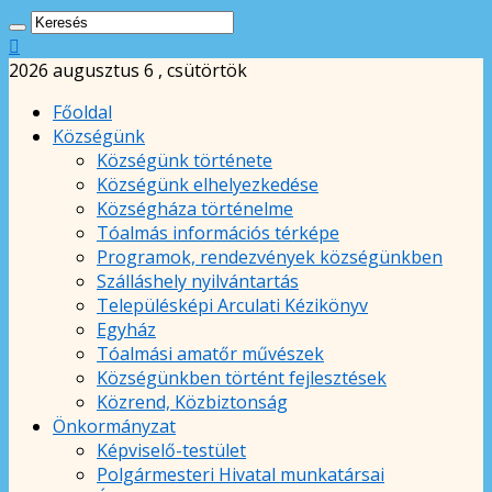
2026 augusztus 6 , csütörtök
Főoldal
Községünk
Községünk története
Községünk elhelyezkedése
Községháza történelme
Tóalmás információs térképe
Programok, rendezvények községünkben
Szálláshely nyilvántartás
Településképi Arculati Kézikönyv
Egyház
Tóalmási amatőr művészek
Községünkben történt fejlesztések
Közrend, Közbiztonság
Önkormányzat
Képviselő-testület
Polgármesteri Hivatal munkatársai