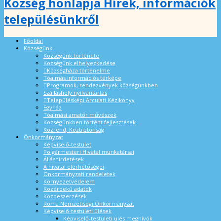
Község honlapja Hírek, információk
településünkről
Főoldal
Községünk
Községünk története
Községünk elhelyezkedése
Községháza történelme
Tóalmás információs térképe
Programok, rendezvények községünkben
Szálláshely nyilvántartás
Településképi Arculati Kézikönyv
Egyház
Tóalmási amatőr művészek
Községünkben történt fejlesztések
Közrend, Közbiztonság
Önkormányzat
Képviselő-testület
Polgármesteri Hivatal munkatársai
Álláshirdetések
A hivatal elérhetőségei
Önkormányzati rendeletek
Környezetvédelem
Közérdekű adatok
Közbeszerzések
Roma Nemzetiségi Önkormányzat
Képviselő-testületi ülések
Képviselő-testületi ülés meghívók