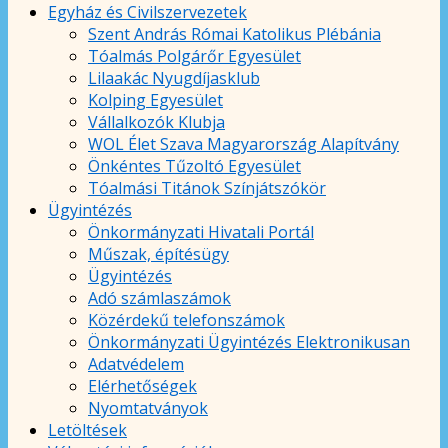
Egyház és Civilszervezetek
Szent András Római Katolikus Plébánia
Tóalmás Polgárőr Egyesület
Lilaakác Nyugdíjasklub
Kolping Egyesület
Vállalkozók Klubja
WOL Élet Szava Magyarország Alapítvány
Önkéntes Tűzoltó Egyesület
Tóalmási Titánok Színjátszókör
Ügyintézés
Önkormányzati Hivatali Portál
Műszak, építésügy
Ügyintézés
Adó számlaszámok
Közérdekű telefonszámok
Önkormányzati Ügyintézés Elektronikusan
Adatvédelem
Elérhetőségek
Nyomtatványok
Letöltések