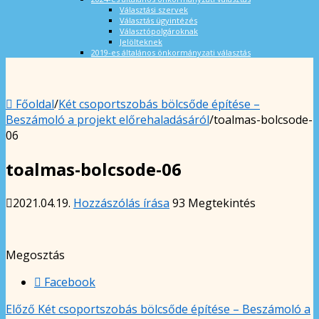
Választási szervek
Választás ügyintézés
Választópolgároknak
Jelölteknek
2019-es általános önkormányzati választás
Főoldal
/
Két csoportszobás bölcsőde építése –
Beszámoló a projekt előrehaladásáról
/
toalmas-bolcsode-
06
toalmas-bolcsode-06
2021.04.19.
Hozzászólás írása
93 Megtekintés
Megosztás
Facebook
Előző
Két csoportszobás bölcsőde építése – Beszámoló a