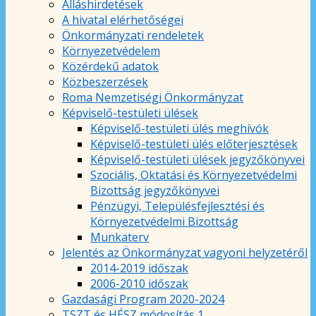
Álláshirdetések
A hivatal elérhetőségei
Önkormányzati rendeletek
Környezetvédelem
Közérdekű adatok
Közbeszerzések
Roma Nemzetiségi Önkormányzat
Képviselő-testületi ülések
Képviselő-testületi ülés meghívók
Képviselő-testületi ülés előterjesztések
Képviselő-testületi ülések jegyzőkönyvei
Szociális, Oktatási és Környezetvédelmi
Bizottság jegyzőkönyvei
Pénzügyi, Településfejlesztési és
Környezetvédelmi Bizottság
Munkaterv
Jelentés az Önkormányzat vagyoni helyzetéről
2014-2019 időszak
2006-2010 időszak
Gazdasági Program 2020-2024
TSZT és HÉSZ módosítás 1.