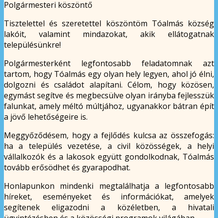
Polgármesteri köszöntő
Tisztelettel és szeretettel köszöntöm Tóalmás község
lakóit, valamint mindazokat, akik ellátogatnak
településünkre!
Polgármesterként legfontosabb feladatomnak azt
tartom, hogy Tóalmás egy olyan hely legyen, ahol jó élni,
dolgozni és családot alapítani. Célom, hogy közösen,
egymást segítve és megbecsülve olyan irányba fejlesszük
falunkat, amely méltó múltjához, ugyanakkor bátran épít
a jövő lehetőségeire is.
Meggyőződésem, hogy a fejlődés kulcsa az összefogás:
ha a település vezetése, a civil közösségek, a helyi
vállalkozók és a lakosok együtt gondolkodnak, Tóalmás
tovább erősödhet és gyarapodhat.
Honlapunkon mindenki megtalálhatja a legfontosabb
híreket, eseményeket és információkat, amelyek
segítenek eligazodni a közéletben, a hivatali
ügyintézésben és a közösségi programok világában.