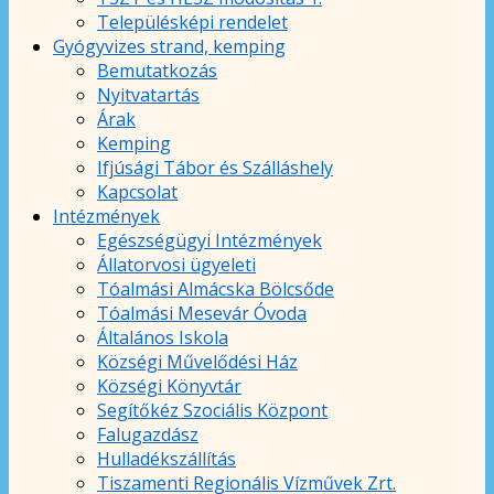
Településképi rendelet
Gyógyvizes strand, kemping
Bemutatkozás
Nyitvatartás
Árak
Kemping
Ifjúsági Tábor és Szálláshely
Kapcsolat
Intézmények
Egészségügyi Intézmények
Állatorvosi ügyeleti
Tóalmási Almácska Bölcsőde
Tóalmási Mesevár Óvoda
Általános Iskola
Községi Művelődési Ház
Községi Könyvtár
Segítőkéz Szociális Központ
Falugazdász
Hulladékszállítás
Tiszamenti Regionális Vízművek Zrt.