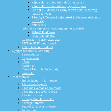
Képviselő-testületi ülés előterjesztések
Képviselő-testületi ülések jegyzőkönyvei
Szociális, Oktatási és Környezetvédelmi Bizottság
jegyzőkönyvei
Pénzügyi, Településfejlesztési és Környezetvédelmi
Bizottság
Munkaterv
Jelentés az Önkormányzat vagyoni helyzetéről
2014-2019 időszak
2006-2010 időszak
Gazdasági Program 2020-2024
TSZT és HÉSZ módosítás 1.
Településképi rendelet
Gyógyvizes strand, kemping
Bemutatkozás
Nyitvatartás
Árak
Kemping
Ifjúsági Tábor és Szálláshely
Kapcsolat
Intézmények
Egészségügyi Intézmények
Állatorvosi ügyeleti
Tóalmási Almácska Bölcsőde
Tóalmási Mesevár Óvoda
Általános Iskola
Községi Művelődési Ház
Községi Könyvtár
Segítőkéz Szociális Központ
Falugazdász