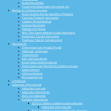
Hulladékszállítás
Tiszamenti Regionális Vízművek Zrt.
Egyház és Civilszervezetek
Szent András Római Katolikus Plébánia
Tóalmás Polgárőr Egyesület
Lilaakác Nyugdíjasklub
Kolping Egyesület
Vállalkozók Klubja
WOL Élet Szava Magyarország Alapítvány
Önkéntes Tűzoltó Egyesület
Tóalmási Titánok Színjátszókör
Ügyintézés
Önkormányzati Hivatali Portál
Műszak, építésügy
Ügyintézés
Adó számlaszámok
Közérdekű telefonszámok
Önkormányzati Ügyintézés Elektronikusan
Adatvédelem
Elérhetőségek
Nyomtatványok
Letöltések
Választási információk
Választási szervek
Választási ügyintézés
2026. évi választás
Korábbi választások
2025-ös időközi polgármesterválasztás
Választási információk
2024-es általános önkormányzati választás