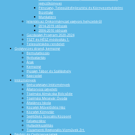
jegyzőkönyvei
Pénzügyi, Településfejlesztési és Környezetvédelmi
Bizottság
Munkaterv
Jelentés az Önkormányzat vagyoni helyzetéről
2014-2019 időszak
2006-2010 időszak
Gazdasági Program 2020-2024
TSZT és HÉSZ módosítás 1.
Településképi rendelet
Gyógyvizes strand, kemping
Bemutatkozás
Nyitvatartás
Árak
Kemping
Ifjúsági Tábor és Szálláshely
Kapcsolat
Intézmények
Egészségügyi Intézmények
Állatorvosi ügyeleti
Tóalmási Almácska Bölcsőde
Tóalmási Mesevár Óvoda
Általános Iskola
Községi Művelődési Ház
Községi Könyvtár
Segítőkéz Szociális Központ
Falugazdász
Hulladékszállítás
Tiszamenti Regionális Vízművek Zrt.
Egyház és Civilszervezetek