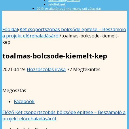
Jelölteknek
2019-es általános önkormányzati választás
Főoldal
/
Két csoportszobás bölcsőde építése – Beszámoló
a projekt előrehaladásáról
/
toalmas-bolcsode-kiemelt-
kep
toalmas-bolcsode-kiemelt-kep
2021.04.19.
Hozzászólás írása
77 Megtekintés
Megosztás
Facebook
Előző
Két csoportszobás bölcsőde építése – Beszámoló a
projekt előrehaladásáról