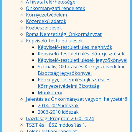
A hivatal elérhetőségei
Önkormányzati rendeletek
Környezetvédelem
Közérdekű adatok
Közbeszerzések
Roma Nemzetiségi Önkormányzat
Képviselő-testületi ülések
Képviselő-testületi ülés meghívók
Képviselő-testületi ülés előterjesztések
Képviselő-testületi ülések jegyzőkönyvei
Szociális, Oktatási és Környezetvédelmi
Bizottság jegyzőkönyvei
Pénzügyi, Településfejlesztési és
Környezetvédelmi Bizottság
Munkaterv
Jelentés az Önkormányzat vagyoni helyzetéről
2014-2019 időszak
2006-2010 időszak
Gazdasági Program 2020-2024
TSZT és HÉSZ módosítás 1.
Településképi rendelet