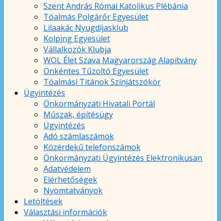
Szent András Római Katolikus Plébánia
Tóalmás Polgárőr Egyesület
Lilaakác Nyugdíjasklub
Kolping Egyesület
Vállalkozók Klubja
WOL Élet Szava Magyarország Alapítvány
Önkéntes Tűzoltó Egyesület
Tóalmási Titánok Színjátszókör
Ügyintézés
Önkormányzati Hivatali Portál
Műszak, építésügy
Ügyintézés
Adó számlaszámok
Közérdekű telefonszámok
Önkormányzati Ügyintézés Elektronikusan
Adatvédelem
Elérhetőségek
Nyomtatványok
Letöltések
Választási információk