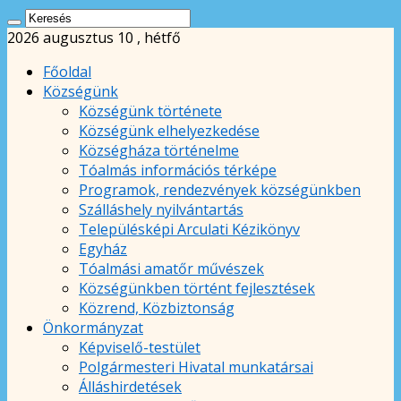
2026 augusztus 10 , hétfő
Főoldal
Községünk
Községünk története
Községünk elhelyezkedése
Községháza történelme
Tóalmás információs térképe
Programok, rendezvények községünkben
Szálláshely nyilvántartás
Településképi Arculati Kézikönyv
Egyház
Tóalmási amatőr művészek
Községünkben történt fejlesztések
Közrend, Közbiztonság
Önkormányzat
Képviselő-testület
Polgármesteri Hivatal munkatársai
Álláshirdetések