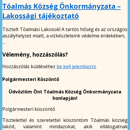
Tóalmás Község Önkormányzata –
Lakossági tájékoztató
Tisztelt Tóalmási Lakosok! A tartós hőség és az országos
aszályhelyzet miatt, a vízkészleteink védelme érdekében,
…
Vélemény, hozzászólás?
Hozzászólás küldéséhez
be kell jelentkezni
.
Polgármesteri Köszöntő
Üdvözlöm Önt Tóalmás Község Önkormányzata
honlapján!
Polgármesteri köszöntő
Tisztelettel és szeretettel köszöntöm Tóalmás község
lakóit, valamint mindazokat, akik ellátogatnak