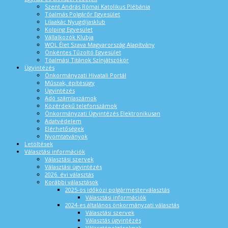
Szent András Római Katolikus Plébánia
Tóalmás Polgárőr Egyesület
Lilaakác Nyugdíjasklub
Kolping Egyesület
Vállalkozók Klubja
WOL Élet Szava Magyarország Alapítvány
Önkéntes Tűzoltó Egyesület
Tóalmási Titánok Színjátszókör
Ügyintézés
Önkormányzati Hivatali Portál
Műszak, építésügy
Ügyintézés
Adó számlaszámok
Közérdekű telefonszámok
Önkormányzati Ügyintézés Elektronikusan
Adatvédelem
Elérhetőségek
Nyomtatványok
Letöltések
Választási információk
Választási szervek
Választási ügyintézés
2026. évi választás
Korábbi választások
2025-ös időközi polgármesterválasztás
Választási információk
2024-es általános önkormányzati választás
Választási szervek
Választás ügyintézés
Választópolgároknak