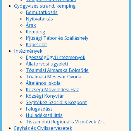
Gyógyvizes strand, kemping
Bemutatkozás
Nyitvatartás
Árak
Kemping
Ifjúsági Tábor és Szálláshely
Kapcsolat
Intézmények
Egészségügyi Intézmények
Állatorvosi ügyeleti
Tóalmási Almácska Bölcsőde
Tóalmási Mesevár Óvoda
Általános Iskola
Községi Művelődési Ház
Községi Könyvtár
Segítőkéz Szociális Központ
Falugazdász
Hulladékszállítás
Tiszamenti Regionális Vízművek Zrt.
Egyház és Civilszervezetek