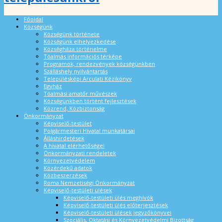
Főoldal
Községünk
Községünk története
Községünk elhelyezkedése
Községháza történelme
Tóalmás információs térképe
Programok, rendezvények községünkben
Szálláshely nyilvántartás
Településképi Arculati Kézikönyv
Egyház
Tóalmási amatőr művészek
Községünkben történt fejlesztések
Közrend, Közbiztonság
Önkormányzat
Képviselő-testület
Polgármesteri Hivatal munkatársai
Álláshirdetések
A hivatal elérhetőségei
Önkormányzati rendeletek
Környezetvédelem
Közérdekű adatok
Közbeszerzések
Roma Nemzetiségi Önkormányzat
Képviselő-testületi ülések
Képviselő-testületi ülés meghívók
Képviselő-testületi ülés előterjesztések
Képviselő-testületi ülések jegyzőkönyvei
Szociális, Oktatási és Környezetvédelmi Bizottság