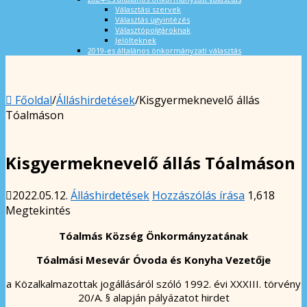
Választási szervek
Választás ügyintézés
Választópolgároknak
Jelölteknek
2019-es általános önkormányzati választás
Főoldal
/
Álláshirdetések
/
Kisgyermeknevelő állás
Tóalmáson
Kisgyermeknevelő állás Tóalmáson
2022.05.12.
Álláshirdetések
Hozzászólás írása
1,618
Megtekintés
Tóalmás Község Önkormányzatának
Tóalmási Mesevár Óvoda és Konyha Vezetője
a Közalkalmazottak jogállásáról szóló 1992. évi XXXIII. törvény
20/A. § alapján pályázatot hirdet