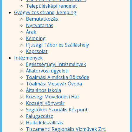
Településképi rendelet
Gyógyvizes strand, kemping
Bemutatkozás
Nyitvatartás
Árak
Kemping
Ifjúsági Tábor és Szálláshely
Kapcsolat
Intézmények
Egészségügyi Intézmények
Állatorvosi ügyeleti
Tóalmási Almácska Bölcsőde
Tóalmási Mesevár Óvoda
Általános Iskola
Községi Művelődési Ház
Községi Könyvtár
Segítőkéz Szociális Központ
Falugazdász
Hulladékszállítás
Tiszamenti Regionális Vízművek Zrt.