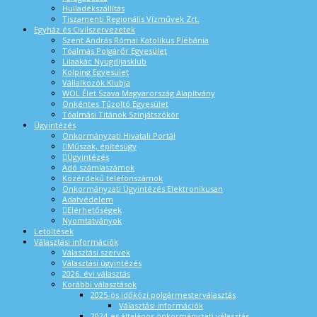
Hulladékszállítás
Tiszamenti Regionális Vízművek Zrt.
Egyház és Civilszervezetek
Szent András Római Katolikus Plébánia
Tóalmás Polgárőr Egyesület
Lilaakác Nyugdíjasklub
Kolping Egyesület
Vállalkozók Klubja
WOL Élet Szava Magyarország Alapítvány
Önkéntes Tűzoltó Egyesület
Tóalmási Titánok Színjátszókör
Ügyintézés
Önkormányzati Hivatali Portál
Műszak, építésügy
Ügyintézés
Adó számlaszámok
Közérdekű telefonszámok
Önkormányzati Ügyintézés Elektronikusan
Adatvédelem
Elérhetőségek
Nyomtatványok
Letöltések
Választási információk
Választási szervek
Választási ügyintézés
2026. évi választás
Korábbi választások
2025-ös időközi polgármesterválasztás
Választási információk
2024-es általános önkormányzati választás