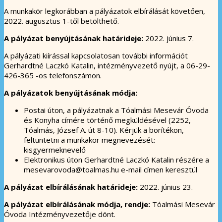
A munkakör legkorábban a pályázatok elbírálását követően,
2022. augusztus 1-től betölthető.
A pályázat benyújtásának határideje:
2022. június 7.
A pályázati kiírással kapcsolatosan további információt
Gerhardtné Laczkó Katalin, intézményvezető nyújt, a 06-29-
426-365 -os telefonszámon.
A pályázatok benyújtásának módja:
Postai úton, a pályázatnak a Tóalmási Mesevár Óvoda
és Konyha címére történő megküldésével (2252,
Tóalmás, József A. út 8-10). Kérjük a borítékon,
feltüntetni a munkakör megnevezését:
kisgyermeknevelő
Elektronikus úton Gerhardtné Laczkó Katalin részére a
mesevarovoda@toalmas.hu e-mail címen keresztül
A pályázat elbírálásának határideje:
2022. június 23.
A pályázat elbírálásának módja, rendje:
Tóalmási Mesevár
Óvoda Intézményvezetője dönt.