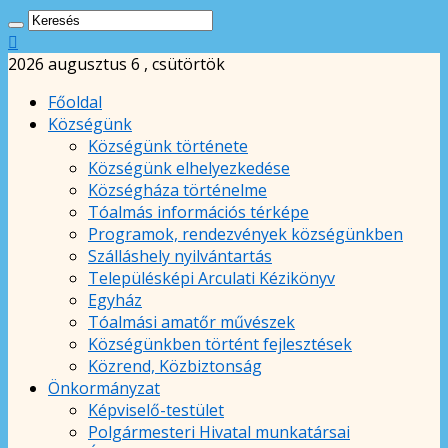
2026 augusztus 6 , csütörtök
Főoldal
Községünk
Községünk története
Községünk elhelyezkedése
Községháza történelme
Tóalmás információs térképe
Programok, rendezvények községünkben
Szálláshely nyilvántartás
Településképi Arculati Kézikönyv
Egyház
Tóalmási amatőr művészek
Községünkben történt fejlesztések
Közrend, Közbiztonság
Önkormányzat
Képviselő-testület
Polgármesteri Hivatal munkatársai