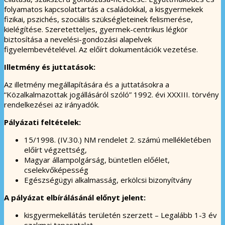
folyamatos kapcsolattartás a családokkal, a kisgyermekek
fizikai, pszichés, szociális szükségleteinek felismerése,
kielégítése. Szeretetteljes, gyermek-centrikus légkör
biztosítása a nevelési-gondozási alapelvek
figyelembevételével. Az előírt dokumentációk vezetése.
Illetmény és juttatások:
Az illetmény megállapítására és a juttatásokra a
“Közalkalmazottak jogállásáról szóló” 1992. évi XXXIII. törvény
rendelkezései az irányadók.
Pályázati feltételek:
15/1998. (IV.30.) NM rendelet 2. számú mellékletében
előírt végzettség,
Magyar állampolgárság, büntetlen előélet,
cselekvőképesség
Egészségügyi alkalmasság, erkölcsi bizonyítvány
A pályázat elbírálásánál előnyt jelent:
kisgyermekellátás területén szerzett – Legalább 1-3 év
szakmai tapasztalat,