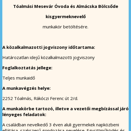
Tóalmási Mesevár Óvoda és
Almácska Bölcsőde
kisgyermeknevelő
munkakör betöltésére.
A közalkalmazotti jogviszony időtartama:
Határozatlan idejű közalkalmazotti jogviszony
Foglalkoztatás jellege:
Teljes munkaidő
A munkavégzés helye:
2252 Tóalmás, Rákóczi Ferenc út 2/d.
A munkakörbe tartozó, illetve a vezetői megbízással járó
lényeges feladatok:
A családban nevelkedő 3 éven aluli gyermekek napközbeni
ellátása, szakszerű gondozása-nevelése. Együttműködés és