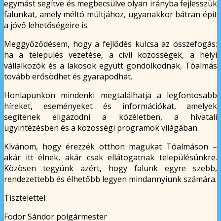
egymást segítve és megbecsülve olyan irányba fejlesszük
falunkat, amely méltó múltjához, ugyanakkor bátran épít
a jövő lehetőségeire is.
Meggyőződésem, hogy a fejlődés kulcsa az összefogás:
ha a település vezetése, a civil közösségek, a helyi
vállalkozók és a lakosok együtt gondolkodnak, Tóalmás
tovább erősödhet és gyarapodhat.
Honlapunkon mindenki megtalálhatja a legfontosabb
híreket, eseményeket és információkat, amelyek
segítenek eligazodni a közéletben, a hivatali
ügyintézésben és a közösségi programok világában.
Kívánom, hogy érezzék otthon magukat Tóalmáson –
akár itt élnek, akár csak ellátogatnak településünkre.
Közösen tegyünk azért, hogy falunk egyre szebb,
rendezettebb és élhetőbb legyen mindannyiunk számára.
Tisztelettel:
Fodor Sándor polgármester