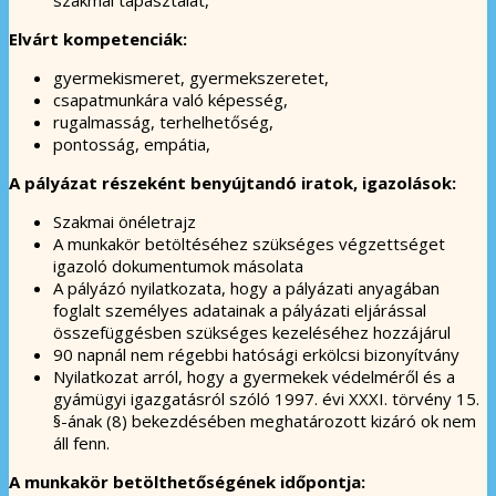
Elvárt kompetenciák:
gyermekismeret, gyermekszeretet,
csapatmunkára való képesség,
rugalmasság, terhelhetőség,
pontosság, empátia,
A pályázat részeként benyújtandó iratok, igazolások:
Szakmai önéletrajz
A munkakör betöltéséhez szükséges végzettséget
igazoló dokumentumok másolata
A pályázó nyilatkozata, hogy a pályázati anyagában
foglalt személyes adatainak a pályázati eljárással
összefüggésben szükséges kezeléséhez hozzájárul
90 napnál nem régebbi hatósági erkölcsi bizonyítvány
Nyilatkozat arról, hogy a gyermekek védelméről és a
gyámügyi igazgatásról szóló 1997. évi XXXI. törvény 15.
§-ának (8) bekezdésében meghatározott kizáró ok nem
áll fenn.
A munkakör betölthetőségének időpontja: