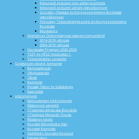
Képviselő-testületi ülés előterjesztések
Képviselő-testületi ülések jegyzőkönyvei
Szociális, Oktatási és Környezetvédelmi Bizottság
jegyzőkönyvei
Pénzügyi, Településfejlesztési és Környezetvédelmi
Bizottság
Munkaterv
Jelentés az Önkormányzat vagyoni helyzetéről
2014-2019 időszak
2006-2010 időszak
Gazdasági Program 2020-2024
TSZT és HÉSZ módosítás 1.
Településképi rendelet
Gyógyvizes strand, kemping
Bemutatkozás
Nyitvatartás
Árak
Kemping
Ifjúsági Tábor és Szálláshely
Kapcsolat
Intézmények
Egészségügyi Intézmények
Állatorvosi ügyeleti
Tóalmási Almácska Bölcsőde
Tóalmási Mesevár Óvoda
Általános Iskola
Községi Művelődési Ház
Községi Könyvtár
Segítőkéz Szociális Központ
Falugazdász