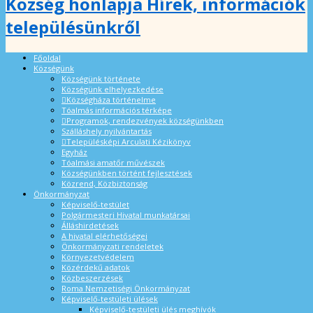
Község honlapja Hírek, információk
településünkről
Főoldal
Községünk
Községünk története
Községünk elhelyezkedése
Községháza történelme
Tóalmás információs térképe
Programok, rendezvények községünkben
Szálláshely nyilvántartás
Településképi Arculati Kézikönyv
Egyház
Tóalmási amatőr művészek
Községünkben történt fejlesztések
Közrend, Közbiztonság
Önkormányzat
Képviselő-testület
Polgármesteri Hivatal munkatársai
Álláshirdetések
A hivatal elérhetőségei
Önkormányzati rendeletek
Környezetvédelem
Közérdekű adatok
Közbeszerzések
Roma Nemzetiségi Önkormányzat
Képviselő-testületi ülések
Képviselő-testületi ülés meghívók