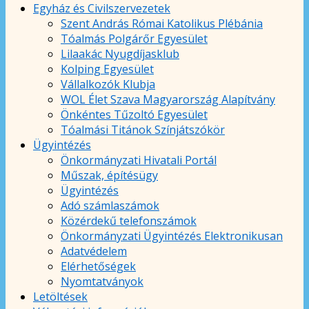
Egyház és Civilszervezetek
Szent András Római Katolikus Plébánia
Tóalmás Polgárőr Egyesület
Lilaakác Nyugdíjasklub
Kolping Egyesület
Vállalkozók Klubja
WOL Élet Szava Magyarország Alapítvány
Önkéntes Tűzoltó Egyesület
Tóalmási Titánok Színjátszókör
Ügyintézés
Önkormányzati Hivatali Portál
Műszak, építésügy
Ügyintézés
Adó számlaszámok
Közérdekű telefonszámok
Önkormányzati Ügyintézés Elektronikusan
Adatvédelem
Elérhetőségek
Nyomtatványok
Letöltések