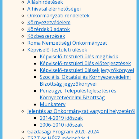
Álláshirdetések
A hivatal elérhetőségei
Önkormányzati rendeletek
Környezetvédelem
Közérdekű adatok
Közbeszerzések
Roma Nemzetiségi Önkormányzat
Képviselő-testületi ülések
Képviselő-testületi ülés meghívók
Képviselő-testületi ülés előterjesztések
Képviselő-testületi ülések jegyzőkönyvei
Szociális, Oktatási és Környezetvédelmi
Bizottság jegyzőkönyvei
Pénzügyi, Településfejlesztési és
Környezetvédelmi Bizottság
Munkaterv
Jelentés az Önkormányzat vagyoni helyzetéről
2014-2019 időszak
2006-2010 időszak
Gazdasági Program 2020-2024
TSZT és HÉSZ módosítás 1.