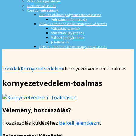
Választási ügyintézés
2026. évi választás
Korábbi választások
2025-ös időközi polgármesterválasztás
Választási információk
2024-es általános önkormányzati választás
Választási szervek
Választás ügyintézés
Választópolgároknak
Jelölteknek
2019-es általános önkormányzati választás
Főoldal
/
Környezetvédelem
/
kornyezetvedelem-toalmas
kornyezetvedelem-toalmas
Vélemény, hozzászólás?
Hozzászólás küldéséhez
be kell jelentkezni
.