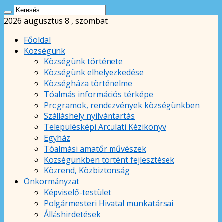
2026 augusztus 8 , szombat
Főoldal
Községünk
Községünk története
Községünk elhelyezkedése
Községháza történelme
Tóalmás információs térképe
Programok, rendezvények községünkben
Szálláshely nyilvántartás
Településképi Arculati Kézikönyv
Egyház
Tóalmási amatőr művészek
Községünkben történt fejlesztések
Közrend, Közbiztonság
Önkormányzat
Képviselő-testület
Polgármesteri Hivatal munkatársai
Álláshirdetések