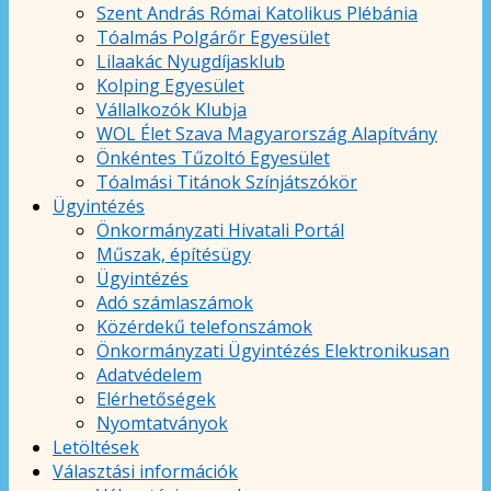
Szent András Római Katolikus Plébánia
Tóalmás Polgárőr Egyesület
Lilaakác Nyugdíjasklub
Kolping Egyesület
Vállalkozók Klubja
WOL Élet Szava Magyarország Alapítvány
Önkéntes Tűzoltó Egyesület
Tóalmási Titánok Színjátszókör
Ügyintézés
Önkormányzati Hivatali Portál
Műszak, építésügy
Ügyintézés
Adó számlaszámok
Közérdekű telefonszámok
Önkormányzati Ügyintézés Elektronikusan
Adatvédelem
Elérhetőségek
Nyomtatványok
Letöltések
Választási információk