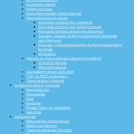
Közérdekű adatok
Közbeszerzések
Roma Nemzetiségi Önkormányzat
Képviselő-testületi ülések
Képviselő-testületi ülés meghívók
Képviselő-testületi ülés előterjesztések
Képviselő-testületi ülések jegyzőkönyvei
Szociális, Oktatási és Környezetvédelmi Bizottság
jegyzőkönyvei
Pénzügyi, Településfejlesztési és Környezetvédelmi
Bizottság
Munkaterv
Jelentés az Önkormányzat vagyoni helyzetéről
2014-2019 időszak
2006-2010 időszak
Gazdasági Program 2020-2024
TSZT és HÉSZ módosítás 1.
Településképi rendelet
Gyógyvizes strand, kemping
Bemutatkozás
Nyitvatartás
Árak
Kemping
Ifjúsági Tábor és Szálláshely
Kapcsolat
Intézmények
Egészségügyi Intézmények
Állatorvosi ügyeleti
Tóalmási Almácska Bölcsőde