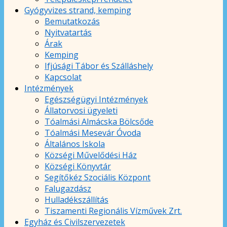
Gyógyvizes strand, kemping
Bemutatkozás
Nyitvatartás
Árak
Kemping
Ifjúsági Tábor és Szálláshely
Kapcsolat
Intézmények
Egészségügyi Intézmények
Állatorvosi ügyeleti
Tóalmási Almácska Bölcsőde
Tóalmási Mesevár Óvoda
Általános Iskola
Községi Művelődési Ház
Községi Könyvtár
Segítőkéz Szociális Központ
Falugazdász
Hulladékszállítás
Tiszamenti Regionális Vízművek Zrt.
Egyház és Civilszervezetek