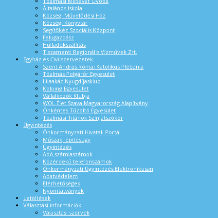
Tóalmási Mesevár Óvoda
Általános Iskola
Községi Művelődési Ház
Községi Könyvtár
Segítőkéz Szociális Központ
Falugazdász
Hulladékszállítás
Tiszamenti Regionális Vízművek Zrt.
Egyház és Civilszervezetek
Szent András Római Katolikus Plébánia
Tóalmás Polgárőr Egyesület
Lilaakác Nyugdíjasklub
Kolping Egyesület
Vállalkozók Klubja
WOL Élet Szava Magyarország Alapítvány
Önkéntes Tűzoltó Egyesület
Tóalmási Titánok Színjátszókör
Ügyintézés
Önkormányzati Hivatali Portál
Műszak, építésügy
Ügyintézés
Adó számlaszámok
Közérdekű telefonszámok
Önkormányzati Ügyintézés Elektronikusan
Adatvédelem
Elérhetőségek
Nyomtatványok
Letöltések
Választási információk
Választási szervek