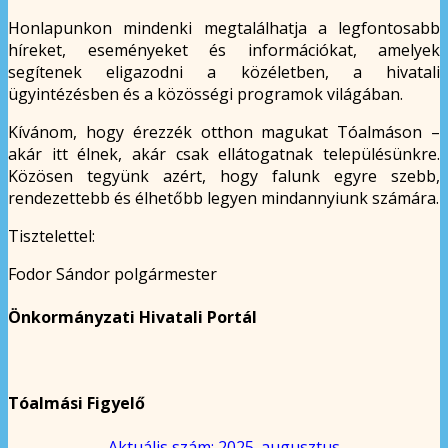
Honlapunkon mindenki megtalálhatja a legfontosabb
híreket, eseményeket és információkat, amelyek
segítenek eligazodni a közéletben, a hivatali
ügyintézésben és a közösségi programok világában.
Kívánom, hogy érezzék otthon magukat Tóalmáson –
akár itt élnek, akár csak ellátogatnak településünkre.
Közösen tegyünk azért, hogy falunk egyre szebb,
rendezettebb és élhetőbb legyen mindannyiunk számára.
Tisztelettel:
Fodor Sándor polgármester
Önkormányzati Hivatali Portál
Tóalmási Figyelő
Aktuális szám: 2025. augusztus