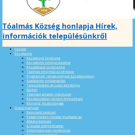
Tóalmás Község honlapja Hírek,
információk településünkről
Főoldal
Községünk
Községünk története
Községünk elhelyezkedése
Községháza történelme
Tóalmás információs térképe
Programok, rendezvények községünkben
Szálláshely nyilvántartás
Településképi Arculati Kézikönyv
Egyház
Tóalmási amatőr művészek
Községünkben történt fejlesztések
Közrend, Közbiztonság
Önkormányzat
Képviselő-testület
Polgármesteri Hivatal munkatársai
Álláshirdetések
A hivatal elérhetőségei
Önkormányzati rendeletek
Környezetvédelem