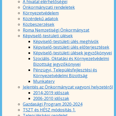
A hivatal elérhetőségei
Önkormányzati rendeletek
Környezetvédelem
Közérdekű adatok
Közbeszerzések
Roma Nemzetiségi Önkormányzat
Képviselő-testületi ülések
Képviselő-testületi ülés meghívók
Képviselő-testületi ülés előterjesztések
Képviselő-testületi ülések jegyzőkönyvei
Szociális, Oktatási és Környezetvédelmi
Bizottság jegyzőkönyvei
Pénzügyi, Településfejlesztési és
Környezetvédelmi Bizottság
Munkaterv
Jelentés az Önkormányzat vagyoni helyzetéről
2014-2019 időszak
2006-2010 időszak
Gazdasági Program 2020-2024
TSZT és HÉSZ módosítás 1.
Településképi rendelet