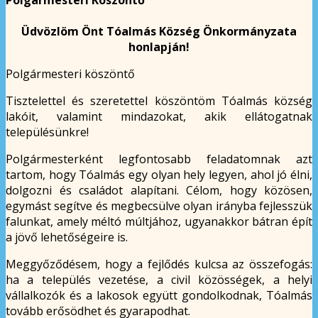
Polgármesteri Köszöntő
Üdvözlöm Önt Tóalmás Község Önkormányzata
honlapján!
Polgármesteri köszöntő
Tisztelettel és szeretettel köszöntöm Tóalmás község
lakóit, valamint mindazokat, akik ellátogatnak
településünkre!
Polgármesterként legfontosabb feladatomnak azt
tartom, hogy Tóalmás egy olyan hely legyen, ahol jó élni,
dolgozni és családot alapítani. Célom, hogy közösen,
egymást segítve és megbecsülve olyan irányba fejlesszük
falunkat, amely méltó múltjához, ugyanakkor bátran épít
a jövő lehetőségeire is.
Meggyőződésem, hogy a fejlődés kulcsa az összefogás:
ha a település vezetése, a civil közösségek, a helyi
vállalkozók és a lakosok együtt gondolkodnak, Tóalmás
tovább erősödhet és gyarapodhat.