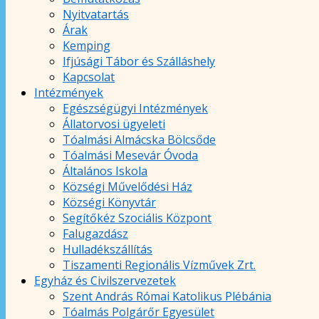
Nyitvatartás
Árak
Kemping
Ifjúsági Tábor és Szálláshely
Kapcsolat
Intézmények
Egészségügyi Intézmények
Állatorvosi ügyeleti
Tóalmási Almácska Bölcsőde
Tóalmási Mesevár Óvoda
Általános Iskola
Községi Művelődési Ház
Községi Könyvtár
Segítőkéz Szociális Központ
Falugazdász
Hulladékszállítás
Tiszamenti Regionális Vízművek Zrt.
Egyház és Civilszervezetek
Szent András Római Katolikus Plébánia
Tóalmás Polgárőr Egyesület