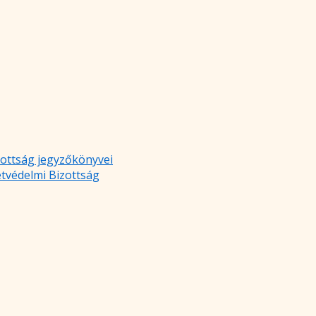
zottság jegyzőkönyvei
etvédelmi Bizottság