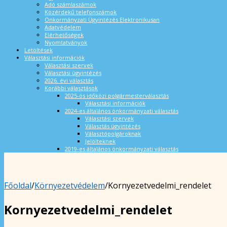
Adó számlaszámok
Közérdekű telefonszámok
Önkormányzati Ügyintézés Elektronikusan
Adatvédelem
Elérhetőségek
Nyomtatványok
Letöltések
Választási információk
Választási szervek
Választási ügyintézés
2026. évi választás
Korábbi választások
2025-ös időközi polgármesterválasztás
Választási információk
2024-es általános önkormányzati választás
Választási szervek
Választás ügyintézés
Választópolgároknak
Jelölteknek
2019-es általános önkormányzati választás
Főoldal
/
Környezetvédelem
/
Kornyezetvedelmi_rendelet
Kornyezetvedelmi_rendelet