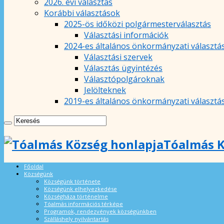
2026. évi választás
Korábbi választások
2025-ös időközi polgármesterválasztás
Választási információk
2024-es általános önkormányzati választá
Választási szervek
Választás ügyintézés
Választópolgároknak
Jelölteknek
2019-es általános önkormányzati választá
Tóalmás K
Főoldal
Községünk
Községünk története
Községünk elhelyezkedése
Községháza történelme
Tóalmás információs térképe
Programok, rendezvények községünkben
Szálláshely nyilvántartás