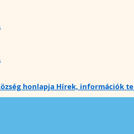
s
s
özség honlapja Hírek, információk t