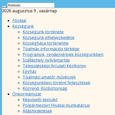
2026 augusztus 9 , vasárnap
Főoldal
Községünk
Községünk története
Községünk elhelyezkedése
Községháza történelme
Tóalmás információs térképe
Programok, rendezvények községünkben
Szálláshely nyilvántartás
Településképi Arculati Kézikönyv
Egyház
Tóalmási amatőr művészek
Községünkben történt fejlesztések
Közrend, Közbiztonság
Önkormányzat
Képviselő-testület
Polgármesteri Hivatal munkatársai
Álláshirdetések