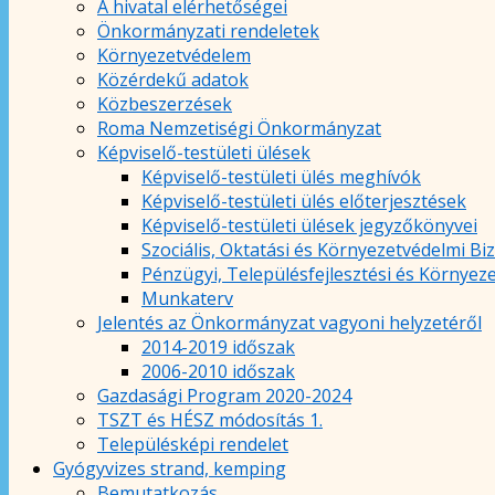
A hivatal elérhetőségei
Önkormányzati rendeletek
Környezetvédelem
Közérdekű adatok
Közbeszerzések
Roma Nemzetiségi Önkormányzat
Képviselő-testületi ülések
Képviselő-testületi ülés meghívók
Képviselő-testületi ülés előterjesztések
Képviselő-testületi ülések jegyzőkönyvei
Szociális, Oktatási és Környezetvédelmi Bi
Pénzügyi, Településfejlesztési és Környez
Munkaterv
Jelentés az Önkormányzat vagyoni helyzetéről
2014-2019 időszak
2006-2010 időszak
Gazdasági Program 2020-2024
TSZT és HÉSZ módosítás 1.
Településképi rendelet
Gyógyvizes strand, kemping
Bemutatkozás