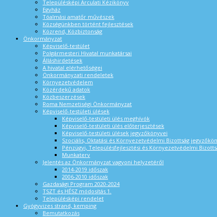
Településképi Arculati Kézikönyv
Egyház
Tóalmási amatőr művészek
Községünkben történt fejlesztések
Közrend, Közbiztonság
Önkormányzat
Képviselő-testület
Polgármesteri Hivatal munkatársai
Álláshirdetések
A hivatal elérhetőségei
Önkormányzati rendeletek
Környezetvédelem
Közérdekű adatok
Közbeszerzések
Roma Nemzetiségi Önkormányzat
Képviselő-testületi ülések
Képviselő-testületi ülés meghívók
Képviselő-testületi ülés előterjesztések
Képviselő-testületi ülések jegyzőkönyvei
Szociális, Oktatási és Környezetvédelmi Bizottság jegyzőkö
Pénzügyi, Településfejlesztési és Környezetvédelmi Bizotts
Munkaterv
Jelentés az Önkormányzat vagyoni helyzetéről
2014-2019 időszak
2006-2010 időszak
Gazdasági Program 2020-2024
TSZT és HÉSZ módosítás 1.
Településképi rendelet
Gyógyvizes strand, kemping
Bemutatkozás