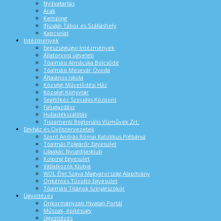
Nyitvatartás
Árak
Kemping
Ifjúsági Tábor és Szálláshely
Kapcsolat
Intézmények
Egészségügyi Intézmények
Állatorvosi ügyeleti
Tóalmási Almácska Bölcsőde
Tóalmási Mesevár Óvoda
Általános Iskola
Községi Művelődési Ház
Községi Könyvtár
Segítőkéz Szociális Központ
Falugazdász
Hulladékszállítás
Tiszamenti Regionális Vízművek Zrt.
Egyház és Civilszervezetek
Szent András Római Katolikus Plébánia
Tóalmás Polgárőr Egyesület
Lilaakác Nyugdíjasklub
Kolping Egyesület
Vállalkozók Klubja
WOL Élet Szava Magyarország Alapítvány
Önkéntes Tűzoltó Egyesület
Tóalmási Titánok Színjátszókör
Ügyintézés
Önkormányzati Hivatali Portál
Műszak, építésügy
Ügyintézés