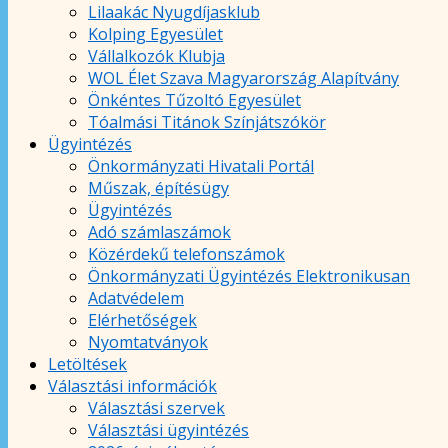
Lilaakác Nyugdíjasklub
Kolping Egyesület
Vállalkozók Klubja
WOL Élet Szava Magyarország Alapítvány
Önkéntes Tűzoltó Egyesület
Tóalmási Titánok Színjátszókör
Ügyintézés
Önkormányzati Hivatali Portál
Műszak, építésügy
Ügyintézés
Adó számlaszámok
Közérdekű telefonszámok
Önkormányzati Ügyintézés Elektronikusan
Adatvédelem
Elérhetőségek
Nyomtatványok
Letöltések
Választási információk
Választási szervek
Választási ügyintézés