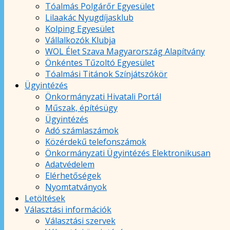
Tóalmás Polgárőr Egyesület
Lilaakác Nyugdíjasklub
Kolping Egyesület
Vállalkozók Klubja
WOL Élet Szava Magyarország Alapítvány
Önkéntes Tűzoltó Egyesület
Tóalmási Titánok Színjátszókör
Ügyintézés
Önkormányzati Hivatali Portál
Műszak, építésügy
Ügyintézés
Adó számlaszámok
Közérdekű telefonszámok
Önkormányzati Ügyintézés Elektronikusan
Adatvédelem
Elérhetőségek
Nyomtatványok
Letöltések
Választási információk
Választási szervek