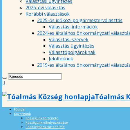
Választási ügyintézés
2026. évi választás
Korábbi választások
2025-ös időközi polgármesterválasztás
Választási információk
2024-es általános önkormányzati választá
Választási szervek
Választás ügyintézés
Választópolgároknak
Jelölteknek
2019-es általános önkormányzati választá
Tóalmás K
Főoldal
Községünk
Községünk története
Községünk elhelyezkedése
Községháza történelme