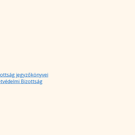
zottság jegyzőkönyvei
etvédelmi Bizottság