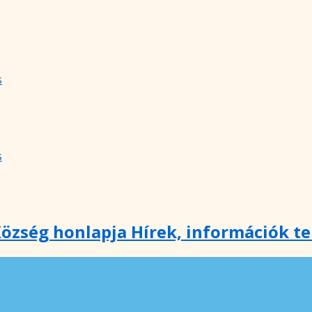
s
s
özség honlapja Hírek, információk t