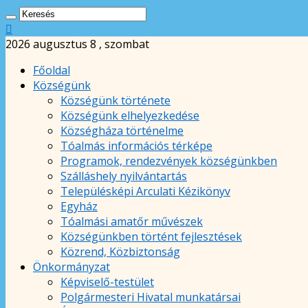
2026 augusztus 8 , szombat
Főoldal
Községünk
Községünk története
Községünk elhelyezkedése
Községháza történelme
Tóalmás információs térképe
Programok, rendezvények községünkben
Szálláshely nyilvántartás
Településképi Arculati Kézikönyv
Egyház
Tóalmási amatőr művészek
Községünkben történt fejlesztések
Közrend, Közbiztonság
Önkormányzat
Képviselő-testület
Polgármesteri Hivatal munkatársai