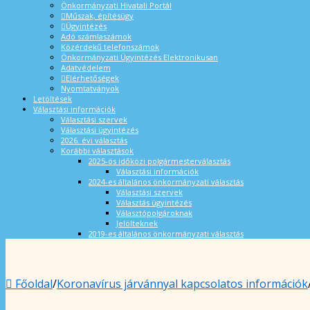
Önkormányzati Hivatali Portál
Műszak, építésügy
Ügyintézés
Adó számlaszámok
Közérdekű telefonszámok
Önkormányzati Ügyintézés Elektronikusan
Adatvédelem
Elérhetőségek
Nyomtatványok
Letöltések
Választási információk
Választási szervek
Választási ügyintézés
2026. évi választás
Korábbi választások
2025-ös időközi polgármesterválasztás
Választási információk
2024-es általános önkormányzati választás
Választási szervek
Választás ügyintézés
Választópolgároknak
Jelölteknek
2019-es általános önkormányzati választás
Főoldal
/
Koronavírus járvánnyal kapcsolatos információk