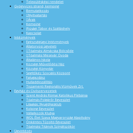
Településképi rendelet
Gyógyvizes strand, kemping
Bemutatkozás
Nyitvatartás
Árak
Kemping
Ifjúsági Tábor és Szálláshely
Kapcsolat
Intézmények
Egészségügyi Intézmények
Állatorvosi ügyeleti
Tóalmási Almácska Bölcsőde
Tóalmási Mesevár Óvoda
Általános Iskola
Községi Művelődési Ház
Községi Könyvtár
Segítőkéz Szociális Központ
Falugazdász
Hulladékszállítás
Tiszamenti Regionális Vízművek Zrt.
Egyház és Civilszervezetek
Szent András Római Katolikus Plébánia
Tóalmás Polgárőr Egyesület
Lilaakác Nyugdíjasklub
Kolping Egyesület
Vállalkozók Klubja
WOL Élet Szava Magyarország Alapítvány
Önkéntes Tűzoltó Egyesület
Tóalmási Titánok Színjátszókör
Ügyintézés