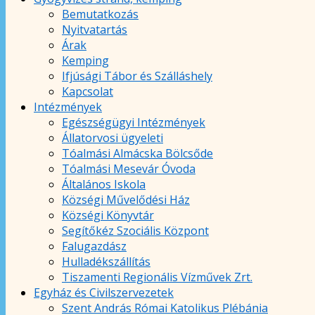
Bemutatkozás
Nyitvatartás
Árak
Kemping
Ifjúsági Tábor és Szálláshely
Kapcsolat
Intézmények
Egészségügyi Intézmények
Állatorvosi ügyeleti
Tóalmási Almácska Bölcsőde
Tóalmási Mesevár Óvoda
Általános Iskola
Községi Művelődési Ház
Községi Könyvtár
Segítőkéz Szociális Központ
Falugazdász
Hulladékszállítás
Tiszamenti Regionális Vízművek Zrt.
Egyház és Civilszervezetek
Szent András Római Katolikus Plébánia