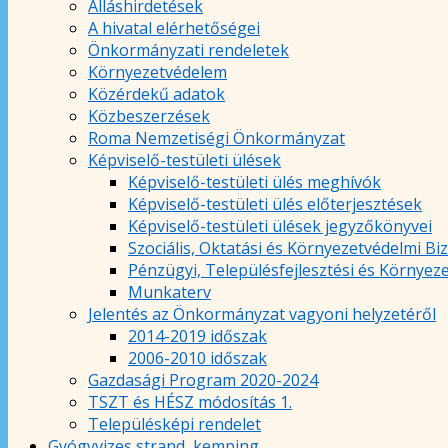
Álláshirdetések
A hivatal elérhetőségei
Önkormányzati rendeletek
Környezetvédelem
Közérdekű adatok
Közbeszerzések
Roma Nemzetiségi Önkormányzat
Képviselő-testületi ülések
Képviselő-testületi ülés meghívók
Képviselő-testületi ülés előterjesztések
Képviselő-testületi ülések jegyzőkönyvei
Szociális, Oktatási és Környezetvédelmi Bi
Pénzügyi, Településfejlesztési és Környez
Munkaterv
Jelentés az Önkormányzat vagyoni helyzetéről
2014-2019 időszak
2006-2010 időszak
Gazdasági Program 2020-2024
TSZT és HÉSZ módosítás 1.
Településképi rendelet
Gyógyvizes strand, kemping