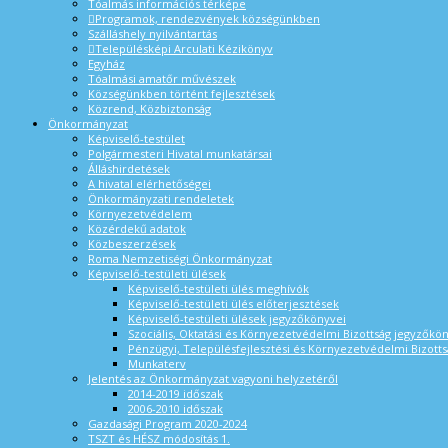
Tóalmás információs térképe
Programok, rendezvények községünkben
Szálláshely nyilvántartás
Településképi Arculati Kézikönyv
Egyház
Tóalmási amatőr művészek
Községünkben történt fejlesztések
Közrend, Közbiztonság
Önkormányzat
Képviselő-testület
Polgármesteri Hivatal munkatársai
Álláshirdetések
A hivatal elérhetőségei
Önkormányzati rendeletek
Környezetvédelem
Közérdekű adatok
Közbeszerzések
Roma Nemzetiségi Önkormányzat
Képviselő-testületi ülések
Képviselő-testületi ülés meghívók
Képviselő-testületi ülés előterjesztések
Képviselő-testületi ülések jegyzőkönyvei
Szociális, Oktatási és Környezetvédelmi Bizottság jegyzőkö
Pénzügyi, Településfejlesztési és Környezetvédelmi Bizotts
Munkaterv
Jelentés az Önkormányzat vagyoni helyzetéről
2014-2019 időszak
2006-2010 időszak
Gazdasági Program 2020-2024
TSZT és HÉSZ módosítás 1.